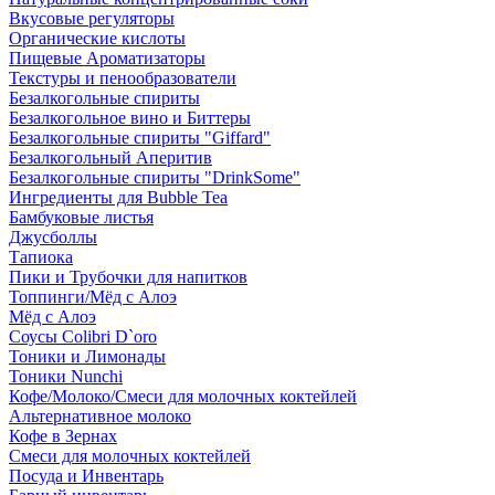
Вкусовые регуляторы
Органические кислоты
Пищевые Ароматизаторы
Текстуры и пенообразователи
Безалкогольные спириты
Безалкогольное вино и Биттеры
Безалкогольные спириты "Giffard"
Безалкогольный Аперитив
Безалкогольные спириты "DrinkSome"
Ингредиенты для Bubble Tea
Бамбуковые листья
Джусболлы
Тапиока
Пики и Трубочки для напитков
Топпинги/Мёд с Алоэ
Мёд с Алоэ
Соусы Colibri D`oro
Тоники и Лимонады
Тоники Nunchi
Кофе/Молоко/Смеси для молочных коктейлей
Альтернативное молоко
Кофе в Зернах
Смеси для молочных коктейлей
Посуда и Инвентарь