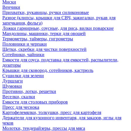
Миски
Венчики
Прихватки, рукавицы, ручки силиконовые
Разное (клипсы, крышки для СВЧ, зажигалки, рукав для
запечкания, фольга)
Ложки гарнирные, соусные, для риса, вилки поварские
Мандолины, машинки, терки для овощей
Термометры, таймеры, гигрометры
Половники и черпаки
Щетки, скребки для чистки поверхностей
Сотейники, чайники
Емкости для соуса, подставка для емкостей, распылители,
дозаторы
Крышки для сковород, сотейников, кастрюль
Сушилки для зелени
Дуршлаги
Шумовки
Противни, лотки, решетки
Веселки, скалки
Емкости для столовых приборов
Пресс для чеснока
Картофелемялки, толкушки, пресс для картофеля
Держатели для кухонного инвентаря, для заказов, иглы для
чеков
Молотки, тендерайзеры, прессы для мяса