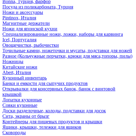
Bonna, Турция, фарфор
Посуда из поликарбоната, Турция
Ножи и аксессуары
Pintinox, Италия
Магнитные держатели
Ножи для японской кухни
Специализированные ножи, ложки, наборы для карвинга
Icel, Португалия
Овощечистки, рыбочистки
Точильные камни, ножеточки и мусаты, подставки для ножей
Разное (Кольчужные перчатки, крюки для мяса,топоры, пилы)
Ножницы
Китайские ножи
Abert, Италия
Кухонный инвентарь
Банки и емкости для сыпучих продуктов
Открывалки для консервных банок, банок с винтовой
крышкой
Лопатки кухонные
Совки кухонные
Доски разделочные, колоды, подставки для досок
Сита, экраны от брызг
Контейнеры для пищевых продуктов и крышки
Ящики, крышки, тележки для ящиков
Сковороды