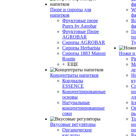
фа
Пюре и сиропы для
Wi
напитков
ф
Фруктовые пюре
Bo
Purex by Agrobar
ф
Фруктовые Пюре
По
AGROBAR
по
Сиропы AGROBAR
Т
Сиропы Herbarista
Сиропы 1883 Maison
Ножи и 
Routin
Pi
+ ЕЩЕ
М
де
Концентраты напитков
Но
Кордиалы
к
ESSENCE
С
Концентрированные
но
основы
дл
Натуральные
Ic
концентрированные
О
соки
р
То
Вкусовые регуляторы
но
Органические
по
кислоты
Ра