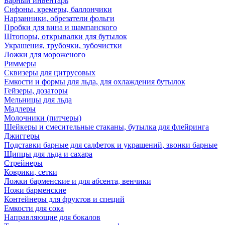
Барный инвентарь
Сифоны, кремеры, баллончики
Нарзанники, обрезатели фольги
Пробки для вина и шампанского
Штопоры, открывалки для бутылок
Украшения, трубочки, зубочистки
Ложки для мороженого
Риммеры
Сквизеры для цитрусовых
Емкости и формы для льда, для охлаждения бутылок
Гейзеры, дозаторы
Мельницы для льда
Мадлеры
Молочники (питчеры)
Шейкеры и смесительные стаканы, бутылка для флейринга
Джиггеры
Подставки барные для салфеток и украшений, звонки барные
Щипцы для льда и сахара
Стрейнеры
Коврики, сетки
Ложки барменские и для абсента, венчики
Ножи барменские
Контейнеры для фруктов и специй
Емкости для сока
Направляющие для бокалов