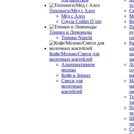
те
Топпинги/Мёд с Алоэ
С
Мёд с Алоэ
М
Соусы Colibri D`oro
В
Пр
Тоники и Лимонады
ру
Тоники Nunchi
с
Ра
к
Кофе/Молоко/Смеси для
за
молочных коктейлей
за
Альтернативное
Л
молоко
со
Кофе в Зернах
ви
Смеси для
М
молочных
ма
коктейлей
о
Т
та
П
че
Ще
чи
Со