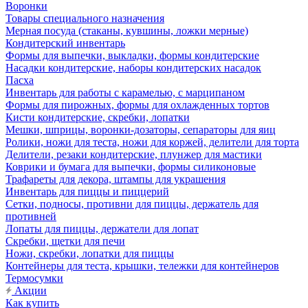
Воронки
Товары специального назначения
Мерная посуда (стаканы, кувшины, ложки мерные)
Кондитерский инвентарь
Формы для выпечки, выкладки, формы кондитерские
Насадки кондитерские, наборы кондитерских насадок
Пасха
Инвентарь для работы с карамелью, с марципаном
Формы для пирожных, формы для охлажденных тортов
Кисти кондитерские, скребки, лопатки
Мешки, шприцы, воронки-дозаторы, сепараторы для яиц
Ролики, ножи для теста, ножи для коржей, делители для торта
Делители, резаки кондитерские, плунжер для мастики
Коврики и бумага для выпечки, формы силиконовые
Трафареты для декора, штампы для украшения
Инвентарь для пиццы и пиццерий
Сетки, подносы, противни для пиццы, держатель для
противней
Лопаты для пиццы, держатели для лопат
Скребки, щетки для печи
Ножи, скребки, лопатки для пиццы
Контейнеры для теста, крышки, тележки для контейнеров
Термосумки
Акции
Как купить