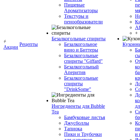
Пищевые
пе
Ароматизаторы
мя
Текстуры и
Н
пенообразователи
К
Ab
+
Безалкогольные спириты
Рецепты
Безалкогольное
Кухонн
Акции
вино и Биттеры
Ба
Безалкогольные
сы
спириты "Giffard"
О
Безалкогольный
ко
Аперитив
ба
Безалкогольные
к
спириты
Л
"DrinkSome"
С
До
ко
Ингредиенты для Bubble
дл
Tea
Си
Бамбуковые листья
бр
Джусболлы
Ко
Тапиока
п
Пики и Трубочки
и
для напитков
Я