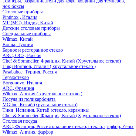
Темперы, разравниватели для кофе, коврики для темперов,
нок-боксы
Столовые приборы
Pintinox , Италия
МГ (MG), Индия, Китай
Детские столовые приборы
Специальные приборы
Wilmax, Китай
Bonna, Турция
Барное и ресторанное стекло
ARC, ОСЗ, Россия
Chef & Sommelier, Франция, Китай (Хрустальное стекло)
Luigi Bormioli, Италия ( хрустальное стекло )
Pasabahce, Турция, Россия
Термостекло
Borgonovo, Италия
ARC, Франция
Wilmax, Англия ( хрустальное стекло )
Посуда из поликарбоната
MGline, Китай (хрустальное стекло)
Тики, Испания, Китай (стекло, керамика)
Chef & Sommelier, Франция, Китай (Хрустальное стекло)
Столовая посуда
ARC, Франция, Россия опаловое стекло, стекло, фарфор, Zenix
Wilmax, Англия, фарфор