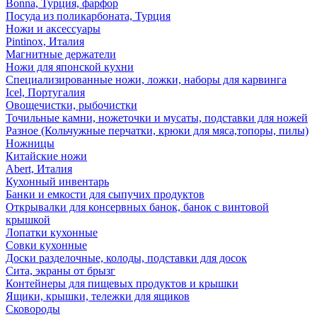
Bonna, Турция, фарфор
Посуда из поликарбоната, Турция
Ножи и аксессуары
Pintinox, Италия
Магнитные держатели
Ножи для японской кухни
Специализированные ножи, ложки, наборы для карвинга
Icel, Португалия
Овощечистки, рыбочистки
Точильные камни, ножеточки и мусаты, подставки для ножей
Разное (Кольчужные перчатки, крюки для мяса,топоры, пилы)
Ножницы
Китайские ножи
Abert, Италия
Кухонный инвентарь
Банки и емкости для сыпучих продуктов
Открывалки для консервных банок, банок с винтовой
крышкой
Лопатки кухонные
Совки кухонные
Доски разделочные, колоды, подставки для досок
Сита, экраны от брызг
Контейнеры для пищевых продуктов и крышки
Ящики, крышки, тележки для ящиков
Сковороды