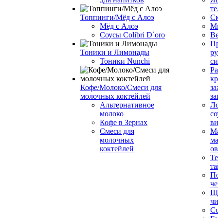
те
Топпинги/Мёд с Алоэ
С
Мёд с Алоэ
М
Соусы Colibri D`oro
В
Пр
Тоники и Лимонады
ру
Тоники Nunchi
с
Ра
к
Кофе/Молоко/Смеси для
за
молочных коктейлей
за
Альтернативное
Л
молоко
со
Кофе в Зернах
ви
Смеси для
М
молочных
ма
коктейлей
о
Т
та
П
че
Ще
чи
Со