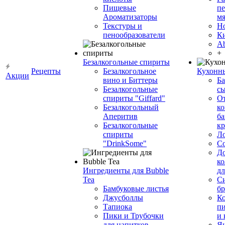
Пищевые
пе
Ароматизаторы
мя
Текстуры и
Н
пенообразователи
К
Ab
+
Безалкогольные спириты
Рецепты
Безалкогольное
Кухонн
Акции
вино и Биттеры
Ба
Безалкогольные
сы
спириты "Giffard"
О
Безалкогольный
ко
Аперитив
ба
Безалкогольные
к
спириты
Л
"DrinkSome"
С
До
ко
Ингредиенты для Bubble
дл
Tea
Си
Бамбуковые листья
бр
Джусболлы
Ко
Тапиока
п
Пики и Трубочки
и
для напитков
Я