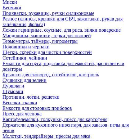
Миски
Венчики
Прихватки, рукавицы, ручки силиконовые
Разное (клипсы, крышки для СВЧ, зажигалки, рукав для
запечкания, фольга)
Ложки гарнирные, соусные, для риса, вилки поварские
Мандолины, машинки, терки для овощей
Термометры, таймеры, гигрометры
Половники и черпаки
Щетки, скребки для чистки поверхностей
Сотейники, чайники
Емкости для соуса, подставка для емкостей, распылители,
дозаторы
Крышки для сковород, сотейников, кастрюль
Сушилки для зелени
Дуршлаги
Шумовки
Противни, лотки, решетки
Веселки, скалки
Емкости для столовых приборов
Пресс для чеснока
Картофелемялки, толкушки, пресс для картофеля
Держатели для кухонного инвентаря, для заказов, иглы для
чеков
Молотки, тендерайзеры, прессы для мяса