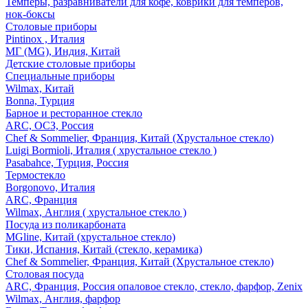
Темперы, разравниватели для кофе, коврики для темперов,
нок-боксы
Столовые приборы
Pintinox , Италия
МГ (MG), Индия, Китай
Детские столовые приборы
Специальные приборы
Wilmax, Китай
Bonna, Турция
Барное и ресторанное стекло
ARC, ОСЗ, Россия
Chef & Sommelier, Франция, Китай (Хрустальное стекло)
Luigi Bormioli, Италия ( хрустальное стекло )
Pasabahce, Турция, Россия
Термостекло
Borgonovo, Италия
ARC, Франция
Wilmax, Англия ( хрустальное стекло )
Посуда из поликарбоната
MGline, Китай (хрустальное стекло)
Тики, Испания, Китай (стекло, керамика)
Chef & Sommelier, Франция, Китай (Хрустальное стекло)
Столовая посуда
ARC, Франция, Россия опаловое стекло, стекло, фарфор, Zenix
Wilmax, Англия, фарфор