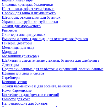
Барный инвентарь
Сифоны, кремеры, баллончики
Нарзанники, обрезатели фольги
Пробки для вина и шампанского
Штопоры, открывалки для бутылок
Украшения, трубочки, зубочистки
Ложки для мороженого
Риммеры
Сквизеры для цитрусовых
Емкости и формы для льда, для охлаждения бутылок
Гейзеры, дозаторы
Мельницы для льда
Мадлеры
Молочники (питчеры)
Шейкеры и смесительные стаканы, бутылка для флейринга
Джиггеры
Подставки барные для салфеток и украшений, звонки барные
Щипцы для льда и сахара
Стрейнеры
Коврики, сетки
Ложки барменские и для абсента, венчики
Ножи барменские
Контейнеры для фруктов и специй
Емкости для сока
Направляющие для бокалов