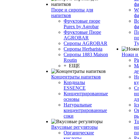
фа
Пюре и сиропы для
Wi
напитков
ф
Фруктовые пюре
Bo
Purex by Agrobar
ф
Фруктовые Пюре
По
AGROBAR
по
Сиропы AGROBAR
Т
Сиропы Herbarista
Сиропы 1883 Maison
Ножи и 
Routin
Pi
+ ЕЩЕ
М
де
Концентраты напитков
Но
Кордиалы
к
ESSENCE
С
Концентрированные
но
основы
дл
Натуральные
Ic
концентрированные
О
соки
р
То
Вкусовые регуляторы
но
Органические
по
кислоты
Ра