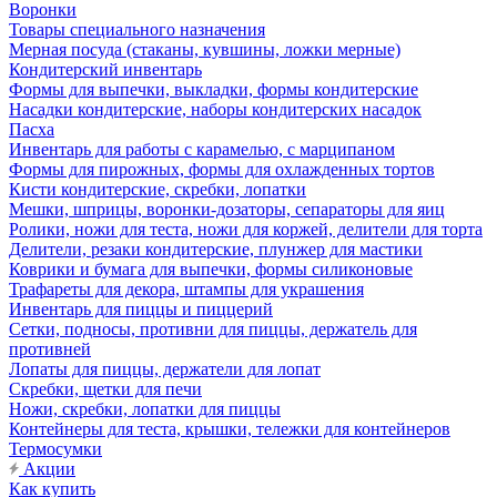
Воронки
Товары специального назначения
Мерная посуда (стаканы, кувшины, ложки мерные)
Кондитерский инвентарь
Формы для выпечки, выкладки, формы кондитерские
Насадки кондитерские, наборы кондитерских насадок
Пасха
Инвентарь для работы с карамелью, с марципаном
Формы для пирожных, формы для охлажденных тортов
Кисти кондитерские, скребки, лопатки
Мешки, шприцы, воронки-дозаторы, сепараторы для яиц
Ролики, ножи для теста, ножи для коржей, делители для торта
Делители, резаки кондитерские, плунжер для мастики
Коврики и бумага для выпечки, формы силиконовые
Трафареты для декора, штампы для украшения
Инвентарь для пиццы и пиццерий
Сетки, подносы, противни для пиццы, держатель для
противней
Лопаты для пиццы, держатели для лопат
Скребки, щетки для печи
Ножи, скребки, лопатки для пиццы
Контейнеры для теста, крышки, тележки для контейнеров
Термосумки
Акции
Как купить