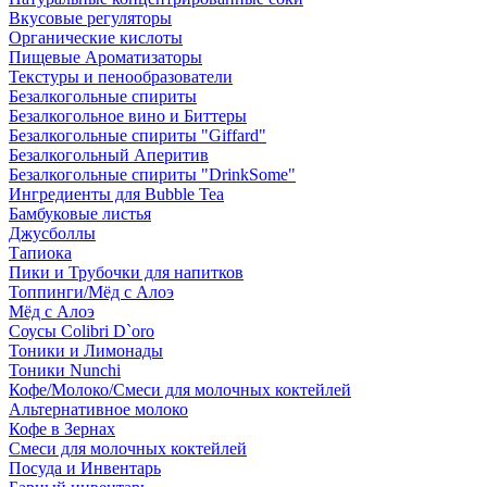
Вкусовые регуляторы
Органические кислоты
Пищевые Ароматизаторы
Текстуры и пенообразователи
Безалкогольные спириты
Безалкогольное вино и Биттеры
Безалкогольные спириты "Giffard"
Безалкогольный Аперитив
Безалкогольные спириты "DrinkSome"
Ингредиенты для Bubble Tea
Бамбуковые листья
Джусболлы
Тапиока
Пики и Трубочки для напитков
Топпинги/Мёд с Алоэ
Мёд с Алоэ
Соусы Colibri D`oro
Тоники и Лимонады
Тоники Nunchi
Кофе/Молоко/Смеси для молочных коктейлей
Альтернативное молоко
Кофе в Зернах
Смеси для молочных коктейлей
Посуда и Инвентарь