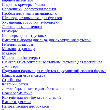
Барный инвентарь
Сифоны, кремеры, баллончики
Нарзанники, обрезатели фольги
Пробки для вина и шампанского
Штопоры, открывалки для бутылок
Украшения, трубочки, зубочистки
Ложки для мороженого
Риммеры
Сквизеры для цитрусовых
Емкости и формы для льда, для охлаждения бутылок
Гейзеры, дозаторы
Мельницы для льда
Мадлеры
Молочники (питчеры)
Шейкеры и смесительные стаканы, бутылка для флейринга
Джиггеры
Подставки барные для салфеток и украшений, звонки барные
Щипцы для льда и сахара
Стрейнеры
Коврики, сетки
Ложки барменские и для абсента, венчики
Ножи барменские
Контейнеры для фруктов и специй
Емкости для сока
Направляющие для бокалов