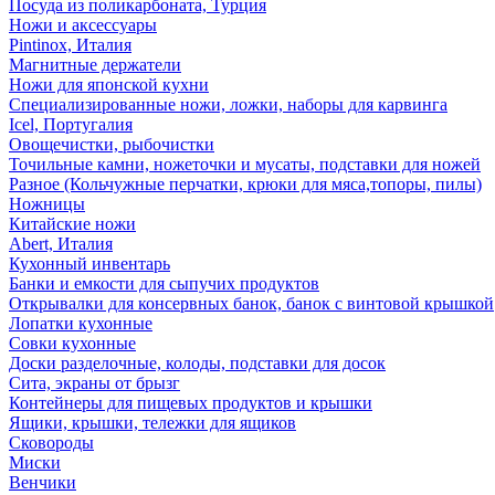
Посуда из поликарбоната, Турция
Ножи и аксессуары
Pintinox, Италия
Магнитные держатели
Ножи для японской кухни
Специализированные ножи, ложки, наборы для карвинга
Icel, Португалия
Овощечистки, рыбочистки
Точильные камни, ножеточки и мусаты, подставки для ножей
Разное (Кольчужные перчатки, крюки для мяса,топоры, пилы)
Ножницы
Китайские ножи
Abert, Италия
Кухонный инвентарь
Банки и емкости для сыпучих продуктов
Открывалки для консервных банок, банок с винтовой крышкой
Лопатки кухонные
Совки кухонные
Доски разделочные, колоды, подставки для досок
Сита, экраны от брызг
Контейнеры для пищевых продуктов и крышки
Ящики, крышки, тележки для ящиков
Сковороды
Миски
Венчики