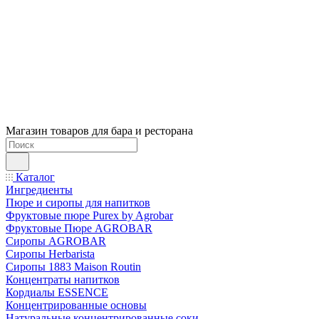
Магазин товаров для бара и ресторана
Каталог
Ингредиенты
Пюре и сиропы для напитков
Фруктовые пюре Purex by Agrobar
Фруктовые Пюре AGROBAR
Сиропы AGROBAR
Сиропы Herbarista
Сиропы 1883 Maison Routin
Концентраты напитков
Кордиалы ESSENCE
Концентрированные основы
Натуральные концентрированные соки