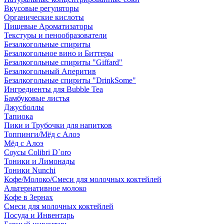
Вкусовые регуляторы
Органические кислоты
Пищевые Ароматизаторы
Текстуры и пенообразователи
Безалкогольные спириты
Безалкогольное вино и Биттеры
Безалкогольные спириты "Giffard"
Безалкогольный Аперитив
Безалкогольные спириты "DrinkSome"
Ингредиенты для Bubble Tea
Бамбуковые листья
Джусболлы
Тапиока
Пики и Трубочки для напитков
Топпинги/Мёд с Алоэ
Мёд с Алоэ
Соусы Colibri D`oro
Тоники и Лимонады
Тоники Nunchi
Кофе/Молоко/Смеси для молочных коктейлей
Альтернативное молоко
Кофе в Зернах
Смеси для молочных коктейлей
Посуда и Инвентарь