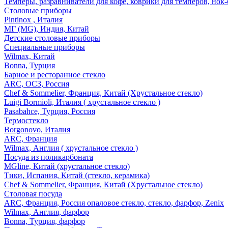
Темперы, разравниватели для кофе, коврики для темперов, нок
Столовые приборы
Pintinox , Италия
МГ (MG), Индия, Китай
Детские столовые приборы
Специальные приборы
Wilmax, Китай
Bonna, Турция
Барное и ресторанное стекло
ARC, ОСЗ, Россия
Chef & Sommelier, Франция, Китай (Хрустальное стекло)
Luigi Bormioli, Италия ( хрустальное стекло )
Pasabahce, Турция, Россия
Термостекло
Borgonovo, Италия
ARC, Франция
Wilmax, Англия ( хрустальное стекло )
Посуда из поликарбоната
MGline, Китай (хрустальное стекло)
Тики, Испания, Китай (стекло, керамика)
Chef & Sommelier, Франция, Китай (Хрустальное стекло)
Столовая посуда
ARC, Франция, Россия опаловое стекло, стекло, фарфор, Zenix
Wilmax, Англия, фарфор
Bonna, Турция, фарфор