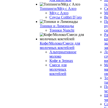
те
Топпинги/Мёд с Алоэ
С
Мёд с Алоэ
М
Соусы Colibri D`oro
В
Пр
Тоники и Лимонады
ру
Тоники Nunchi
с
Ра
к
Кофе/Молоко/Смеси для
за
молочных коктейлей
за
Альтернативное
Л
молоко
со
Кофе в Зернах
ви
Смеси для
М
молочных
ма
коктейлей
о
Т
та
П
че
Ще
чи
Со