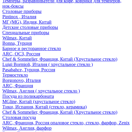
Темперы, разравниватели для кофе, коврики для темперов,
нок-боксы
Столовые приборы
Pintinox , Италия
МГ (MG), Индия, Китай
Детские столовые приборы
Специальные приборы
Wilmax, Китай
Bonna, Турция
Барное и ресторанное стекло
ARC, ОСЗ, Россия
Chef & Sommelier, Франция, Китай (Хрустальное стекло)
Luigi Bormioli, Италия ( хрустальное стекло )
Pasabahce, Турция, Россия
Термостекло
Borgonovo, Италия
ARC, Франция
Wilmax, Англия ( хрустальное стекло )
Посуда из поликарбоната
MGline, Китай (хрустальное стекло)
Тики, Испания, Китай (стекло, керамика)
Chef & Sommelier, Франция, Китай (Хрустальное стекло)
Столовая посуда
ARC, Франция, Россия опаловое стекло, стекло, фарфор, Zenix
Wilmax, Англия, фарфор