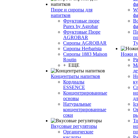
фа
Пюре и сиропы для
Wi
напитков
ф
Фруктовые пюре
Bo
Purex by Agrobar
ф
Фруктовые Пюре
По
AGROBAR
по
Сиропы AGROBAR
Т
Сиропы Herbarista
Сиропы 1883 Maison
Ножи и 
Routin
Pi
+ ЕЩЕ
М
де
Концентраты напитков
Но
Кордиалы
к
ESSENCE
С
Концентрированные
но
основы
дл
Натуральные
Ic
концентрированные
О
соки
р
То
Вкусовые регуляторы
но
Органические
по
кислоты
Ра