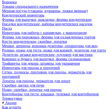
Воронки
Товары специального назначения
Мерная посуда (стаканы, кувшины, ложки мерные)
Кондитерский инвентарь
Формы для выпечки, выкладки, формы кондитерские
Насадки кондитерские, наборы кондитерских насадок
Пасха
Инвентарь для работы с карамелью, с марципаном
Формы для пирожных, формы для охлажденных тортов
Кисти кондитерские, скребки, лопатки
Мешки, шприцы, воронки-дозаторы, сепараторы для яиц
Ролики, ножи для теста, ножи для коржей, делители для торта
Делители, резаки кондитерские, плунжер для мастики
Коврики и бумага для выпечки, формы силиконовые
Трафареты для декора, штампы для украшения
Инвентарь для пиццы и пиццерий
Сетки, подносы, противни для пиццы, держатель для
противней
Лопаты для пиццы, держатели для лопат
Скребки, щетки для печи
Ножи, скребки, лопатки для пиццы
Контейнеры для теста, крышки, тележки для контейнеров
Термосумки
Акции
Как купить