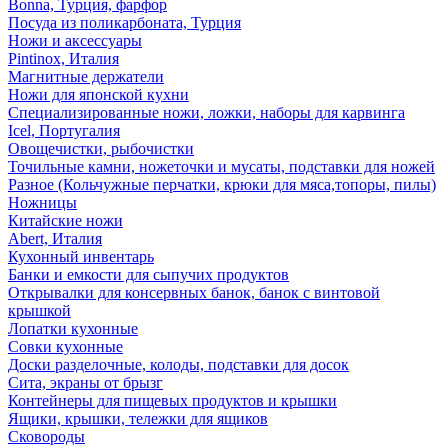
Bonna, Турция, фарфор
Посуда из поликарбоната, Турция
Ножи и аксессуары
Pintinox, Италия
Магнитные держатели
Ножи для японской кухни
Специализированные ножи, ложки, наборы для карвинга
Icel, Португалия
Овощечистки, рыбочистки
Точильные камни, ножеточки и мусаты, подставки для ножей
Разное (Кольчужные перчатки, крюки для мяса,топоры, пилы)
Ножницы
Китайские ножи
Abert, Италия
Кухонный инвентарь
Банки и емкости для сыпучих продуктов
Открывалки для консервных банок, банок с винтовой
крышкой
Лопатки кухонные
Совки кухонные
Доски разделочные, колоды, подставки для досок
Сита, экраны от брызг
Контейнеры для пищевых продуктов и крышки
Ящики, крышки, тележки для ящиков
Сковороды