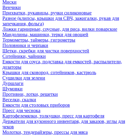
Миски
Венчики
Прихватки, рукавицы, ручки силиконовые
Разное (клипсы, крышки для СВЧ, зажигалки, рукав для
запечкания, фольга)
Ложки гарнирные, соусные, для риса, вилки поварские
Мандолины, машинки, терки для овощей
Термометры, таймеры, гигрометры
Половники и черпаки
Щетки, скребки для чистки поверхностей
Сотейники, чайники
Емкости для соуса, подставка для емкостей, распылители,
дозаторы
Крышки для сковород, сотейников, кастрюль
Сушилки для зелени
Дуршлаги
Шумовки
Противни, лотки, решетки
Веселки, скалки
Емкости для столовых приборов
Пресс для чеснока
Картофелемялки, толкушки, пресс для картофеля
Держатели для кухонного инвентаря, для заказов, иглы для
чеков
Молотки, тендерайзеры, прессы для мяса