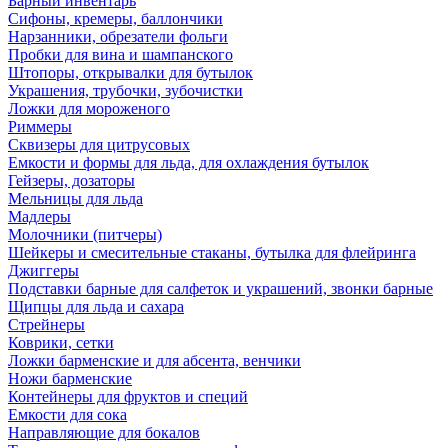
Барный инвентарь
Сифоны, кремеры, баллончики
Нарзанники, обрезатели фольги
Пробки для вина и шампанского
Штопоры, открывалки для бутылок
Украшения, трубочки, зубочистки
Ложки для мороженого
Риммеры
Сквизеры для цитрусовых
Емкости и формы для льда, для охлаждения бутылок
Гейзеры, дозаторы
Мельницы для льда
Мадлеры
Молочники (питчеры)
Шейкеры и смесительные стаканы, бутылка для флейринга
Джиггеры
Подставки барные для салфеток и украшений, звонки барные
Щипцы для льда и сахара
Стрейнеры
Коврики, сетки
Ложки барменские и для абсента, венчики
Ножи барменские
Контейнеры для фруктов и специй
Емкости для сока
Направляющие для бокалов