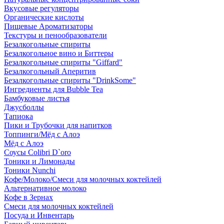
Вкусовые регуляторы
Органические кислоты
Пищевые Ароматизаторы
Текстуры и пенообразователи
Безалкогольные спириты
Безалкогольное вино и Биттеры
Безалкогольные спириты "Giffard"
Безалкогольный Аперитив
Безалкогольные спириты "DrinkSome"
Ингредиенты для Bubble Tea
Бамбуковые листья
Джусболлы
Тапиока
Пики и Трубочки для напитков
Топпинги/Мёд с Алоэ
Мёд с Алоэ
Соусы Colibri D`oro
Тоники и Лимонады
Тоники Nunchi
Кофе/Молоко/Смеси для молочных коктейлей
Альтернативное молоко
Кофе в Зернах
Смеси для молочных коктейлей
Посуда и Инвентарь