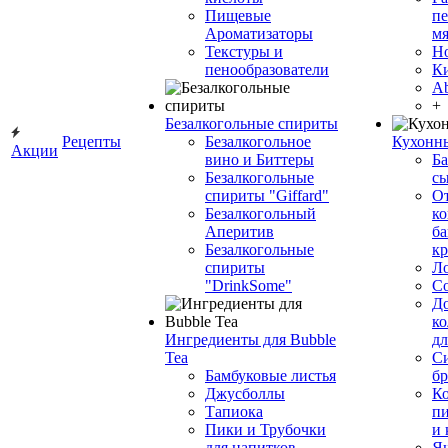
Пищевые
пе
Ароматизаторы
мя
Текстуры и
Н
пенообразователи
К
Ab
+
Безалкогольные спириты
Рецепты
Безалкогольное
Кухонн
Акции
вино и Биттеры
Ба
Безалкогольные
сы
спириты "Giffard"
О
Безалкогольный
ко
Аперитив
ба
Безалкогольные
к
спириты
Л
"DrinkSome"
С
До
ко
Ингредиенты для Bubble
дл
Tea
Си
Бамбуковые листья
бр
Джусболлы
Ко
Тапиока
п
Пики и Трубочки
и
для напитков
Я