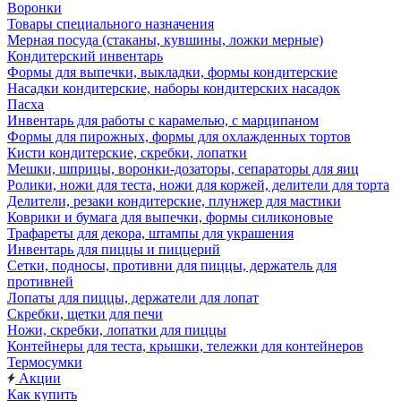
Воронки
Товары специального назначения
Мерная посуда (стаканы, кувшины, ложки мерные)
Кондитерский инвентарь
Формы для выпечки, выкладки, формы кондитерские
Насадки кондитерские, наборы кондитерских насадок
Пасха
Инвентарь для работы с карамелью, с марципаном
Формы для пирожных, формы для охлажденных тортов
Кисти кондитерские, скребки, лопатки
Мешки, шприцы, воронки-дозаторы, сепараторы для яиц
Ролики, ножи для теста, ножи для коржей, делители для торта
Делители, резаки кондитерские, плунжер для мастики
Коврики и бумага для выпечки, формы силиконовые
Трафареты для декора, штампы для украшения
Инвентарь для пиццы и пиццерий
Сетки, подносы, противни для пиццы, держатель для
противней
Лопаты для пиццы, держатели для лопат
Скребки, щетки для печи
Ножи, скребки, лопатки для пиццы
Контейнеры для теста, крышки, тележки для контейнеров
Термосумки
Акции
Как купить