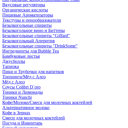
Вкусовые регуляторы
Органические кислоты
Пищевые Ароматизаторы
Текстуры и пенообразователи
Безалкогольные спириты
Безалкогольное вино и Биттеры
Безалкогольные спириты "Giffard"
Безалкогольный Аперитив
Безалкогольные спириты "DrinkSome"
Ингредиенты для Bubble Tea
Бамбуковые листья
Джусболлы
Тапиока
Пики и Трубочки для напитков
Топпинги/Мёд с Алоэ
Мёд с Алоэ
Соусы Colibri D`oro
Тоники и Лимонады
Тоники Nunchi
Кофе/Молоко/Смеси для молочных коктейлей
Альтернативное молоко
Кофе в Зернах
Смеси для молочных коктейлей
Посуда и Инвентарь