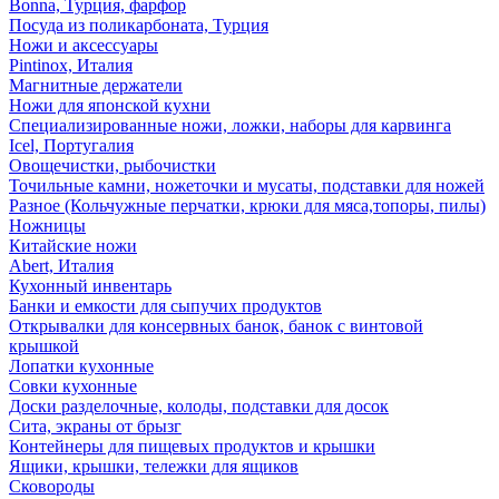
Bonna, Турция, фарфор
Посуда из поликарбоната, Турция
Ножи и аксессуары
Pintinox, Италия
Магнитные держатели
Ножи для японской кухни
Специализированные ножи, ложки, наборы для карвинга
Icel, Португалия
Овощечистки, рыбочистки
Точильные камни, ножеточки и мусаты, подставки для ножей
Разное (Кольчужные перчатки, крюки для мяса,топоры, пилы)
Ножницы
Китайские ножи
Abert, Италия
Кухонный инвентарь
Банки и емкости для сыпучих продуктов
Открывалки для консервных банок, банок с винтовой
крышкой
Лопатки кухонные
Совки кухонные
Доски разделочные, колоды, подставки для досок
Сита, экраны от брызг
Контейнеры для пищевых продуктов и крышки
Ящики, крышки, тележки для ящиков
Сковороды