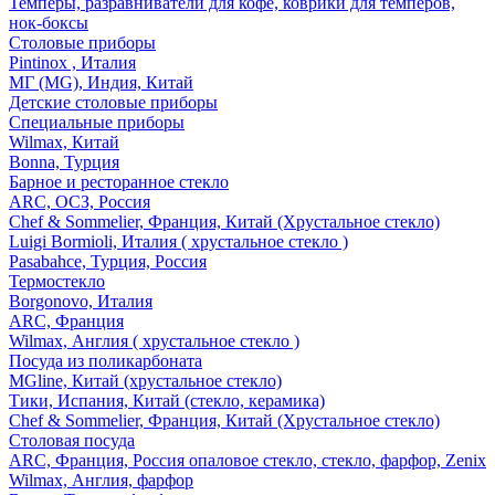
Темперы, разравниватели для кофе, коврики для темперов,
нок-боксы
Столовые приборы
Pintinox , Италия
МГ (MG), Индия, Китай
Детские столовые приборы
Специальные приборы
Wilmax, Китай
Bonna, Турция
Барное и ресторанное стекло
ARC, ОСЗ, Россия
Chef & Sommelier, Франция, Китай (Хрустальное стекло)
Luigi Bormioli, Италия ( хрустальное стекло )
Pasabahce, Турция, Россия
Термостекло
Borgonovo, Италия
ARC, Франция
Wilmax, Англия ( хрустальное стекло )
Посуда из поликарбоната
MGline, Китай (хрустальное стекло)
Тики, Испания, Китай (стекло, керамика)
Chef & Sommelier, Франция, Китай (Хрустальное стекло)
Столовая посуда
ARC, Франция, Россия опаловое стекло, стекло, фарфор, Zenix
Wilmax, Англия, фарфор