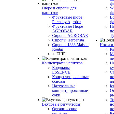
фа
Пюре и сиропы для
Wi
напитков
ф
Фруктовые пюре
Bo
Purex by Agrobar
ф
Фруктовые Пюре
По
AGROBAR
по
Сиропы AGROBAR
Т
Сиропы Herbarista
Сиропы 1883 Maison
Ножи и 
Routin
Pi
+ ЕЩЕ
М
де
Концентраты напитков
Но
Кордиалы
к
ESSENCE
С
Концентрированные
но
основы
дл
Натуральные
Ic
концентрированные
О
соки
р
То
Вкусовые регуляторы
но
Органические
по
кислоты
Ра