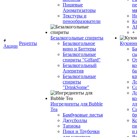
Пищевые
пе
Ароматизаторы
мя
Текстуры и
Н
пенообразователи
К
Ab
+
Безалкогольные спириты
Рецепты
Безалкогольное
Кухонн
Акции
вино и Биттеры
Ба
Безалкогольные
сы
спириты "Giffard"
О
Безалкогольный
ко
Аперитив
ба
Безалкогольные
к
спириты
Л
"DrinkSome"
С
До
ко
Ингредиенты для Bubble
дл
Tea
Си
Бамбуковые листья
бр
Джусболлы
Ко
Тапиока
п
Пики и Трубочки
и
для напитков
Я