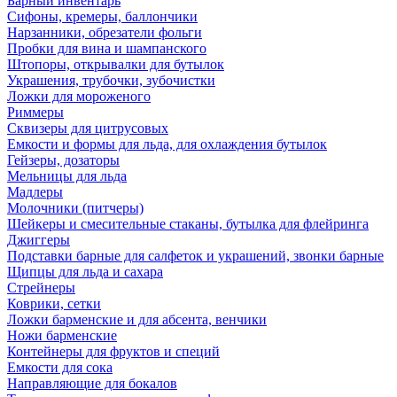
Барный инвентарь
Сифоны, кремеры, баллончики
Нарзанники, обрезатели фольги
Пробки для вина и шампанского
Штопоры, открывалки для бутылок
Украшения, трубочки, зубочистки
Ложки для мороженого
Риммеры
Сквизеры для цитрусовых
Емкости и формы для льда, для охлаждения бутылок
Гейзеры, дозаторы
Мельницы для льда
Мадлеры
Молочники (питчеры)
Шейкеры и смесительные стаканы, бутылка для флейринга
Джиггеры
Подставки барные для салфеток и украшений, звонки барные
Щипцы для льда и сахара
Стрейнеры
Коврики, сетки
Ложки барменские и для абсента, венчики
Ножи барменские
Контейнеры для фруктов и специй
Емкости для сока
Направляющие для бокалов