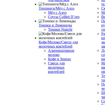
те
Топпинги/Мёд с Алоэ
С
Мёд с Алоэ
М
Соусы Colibri D`oro
В
Пр
Тоники и Лимонады
ру
Тоники Nunchi
с
Ра
к
Кофе/Молоко/Смеси для
за
молочных коктейлей
за
Альтернативное
Л
молоко
со
Кофе в Зернах
ви
Смеси для
М
молочных
ма
коктейлей
о
Т
та
П
че
Ще
чи
Со