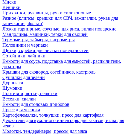
Миски
Венчики
Прихватки, рукавицы, ручки силиконовые
Разное (клипсы, крышки для СВЧ, зажигалки, рукав для
запечкания, фольга)
Ложки гарнирные, соусные, для риса, вилки поварские
Мандолины, машинки, терки для овощей
Термометры, таймеры, гигрометры
Половники и черпаки
Щетки, скребки для чистки поверхностей
Сотейники, чайники
Емкости для соуса, подставка для емкостей, распылители,
дозаторы
Крышки для сковород, сотейников, кастрюль
Сушилки для зелени
Дуршлаги
Шумовки
Противни, лотки, решетки
Веселки, скалки
Емкости для столовых приборов
Пресс для чеснока
Картофелемялки, толкушки, пресс для картофеля
Держатели для кухонного инвентаря, для заказов, иглы для
чеков
Молотки, тендерайзеры, прессы для мяса