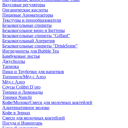
Вкусовые регуляторы
Органические кислоты
Пищевые Ароматизаторы
Текстуры и пенообразователи
Безалкогольные спириты
Безалкогольное вино и Биттеры
Безалкогольные спириты "Giffard"
Безалкогольный Аперитив
Безалкогольные спириты "DrinkSome"
Ингредиенты для Bubble Tea
Бамбуковые листья
Джусболлы
Тапиока
Пики и Трубочки для напитков
Топпинги/Мёд с Алоэ
Мёд с Алоэ
Соусы Colibri D`oro
Тоники и Лимонады
Тоники Nunchi
Кофе/Молоко/Смеси для молочных коктейлей
Альтернативное молоко
Кофе в Зернах
Смеси для молочных коктейлей
Посуда и Инвентарь