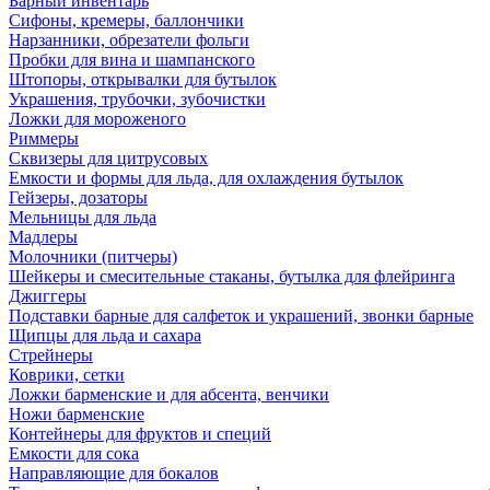
Барный инвентарь
Сифоны, кремеры, баллончики
Нарзанники, обрезатели фольги
Пробки для вина и шампанского
Штопоры, открывалки для бутылок
Украшения, трубочки, зубочистки
Ложки для мороженого
Риммеры
Сквизеры для цитрусовых
Емкости и формы для льда, для охлаждения бутылок
Гейзеры, дозаторы
Мельницы для льда
Мадлеры
Молочники (питчеры)
Шейкеры и смесительные стаканы, бутылка для флейринга
Джиггеры
Подставки барные для салфеток и украшений, звонки барные
Щипцы для льда и сахара
Стрейнеры
Коврики, сетки
Ложки барменские и для абсента, венчики
Ножи барменские
Контейнеры для фруктов и специй
Емкости для сока
Направляющие для бокалов