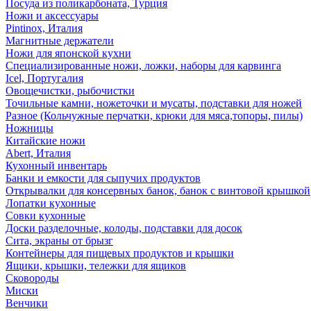
Посуда из поликарбоната, Турция
Ножи и аксессуары
Pintinox, Италия
Магнитные держатели
Ножи для японской кухни
Специализированные ножи, ложки, наборы для карвинга
Icel, Португалия
Овощечистки, рыбочистки
Точильные камни, ножеточки и мусаты, подставки для ножей
Разное (Кольчужные перчатки, крюки для мяса,топоры, пилы)
Ножницы
Китайские ножи
Abert, Италия
Кухонный инвентарь
Банки и емкости для сыпучих продуктов
Открывалки для консервных банок, банок с винтовой крышкой
Лопатки кухонные
Совки кухонные
Доски разделочные, колоды, подставки для досок
Сита, экраны от брызг
Контейнеры для пищевых продуктов и крышки
Ящики, крышки, тележки для ящиков
Сковороды
Миски
Венчики