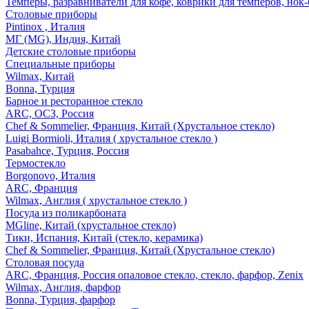
Темперы, разравниватели для кофе, коврики для темперов, нок
Столовые приборы
Pintinox , Италия
МГ (MG), Индия, Китай
Детские столовые приборы
Специальные приборы
Wilmax, Китай
Bonna, Турция
Барное и ресторанное стекло
ARC, ОСЗ, Россия
Chef & Sommelier, Франция, Китай (Хрустальное стекло)
Luigi Bormioli, Италия ( хрустальное стекло )
Pasabahce, Турция, Россия
Термостекло
Borgonovo, Италия
ARC, Франция
Wilmax, Англия ( хрустальное стекло )
Посуда из поликарбоната
MGline, Китай (хрустальное стекло)
Тики, Испания, Китай (стекло, керамика)
Chef & Sommelier, Франция, Китай (Хрустальное стекло)
Столовая посуда
ARC, Франция, Россия опаловое стекло, стекло, фарфор, Zenix
Wilmax, Англия, фарфор
Bonna, Турция, фарфор