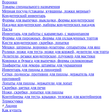
Воронки
Товары специального назначения
Мерная посуда (стаканы, кувшины, ложки мерные)
Кондитерский инвентарь
Формы для выпечки, выкладки, формы кондитерские
Насадки кондитерские, наборы кондитерских насадок
Пасха
Инвентарь для работы с карамелью, с марципаном
Формы для пирожных, формы для охлажденных тортов
Кисти кондитерские, скребки, лопатки
Мешки, шприцы, воронки-дозаторы, сепараторы для яиц
Ролики, ножи для теста, ножи для коржей, делители для торта
Делители, резаки кондитерские, плунжер для мастики
Коврики и бумага для выпечки, формы силиконовые
Трафареты для декора, штампы для украшения
Инвентарь для пиццы и пиццерий
Сетки, подносы, противни для пиццы, держатель для
противней
Лопаты для пиццы, держатели для лопат
Скребки, щетки для печи
Ножи, скребки, лопатки для пиццы
Контейнеры для теста, крышки, тележки для контейнеров
Термосумки
Акции
Как купить