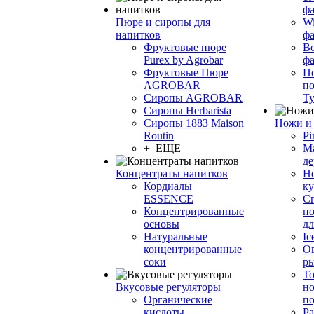
фа
Пюре и сиропы для
Wi
напитков
ф
Фруктовые пюре
Bo
Purex by Agrobar
ф
Фруктовые Пюре
По
AGROBAR
по
Сиропы AGROBAR
Т
Сиропы Herbarista
Сиропы 1883 Maison
Ножи и 
Routin
Pi
+ ЕЩЕ
М
де
Концентраты напитков
Но
Кордиалы
к
ESSENCE
С
Концентрированные
но
основы
дл
Натуральные
Ic
концентрированные
О
соки
р
То
Вкусовые регуляторы
но
Органические
по
кислоты
Ра