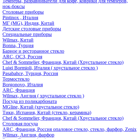
Темперы, разравниватели для кофе, коврики для темперов,
нок-боксы
Столовые приборы
Pintinox , Италия
МГ (MG), Индия, Китай
Детские столовые приборы
Специальные приборы
Wilmax, Китай
Bonna, Турция
Барное и ресторанное стекло
ARC, ОСЗ, Россия
Chef & Sommelier, Франция, Китай (Хрустальное стекло)
Luigi Bormioli, Италия ( хрустальное стекло )
Pasabahce, Турция, Россия
Термостекло
Borgonovo, Италия
ARC, Франция
Wilmax, Англия ( хрустальное стекло )
Посуда из поликарбоната
MGline, Китай (хрустальное стекло)
Тики, Испания, Китай (стекло, керамика)
Chef & Sommelier, Франция, Китай (Хрустальное стекло)
Столовая посуда
ARC, Франция, Россия опаловое стекло, стекло, фарфор, Zenix
Wilmax, Англия, фарфор