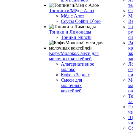
те
Топпинги/Мёд с Алоэ
С
Мёд с Алоэ
М
Соусы Colibri D`oro
В
Пр
Тоники и Лимонады
ру
Тоники Nunchi
с
Ра
к
Кофе/Молоко/Смеси для
за
молочных коктейлей
за
Альтернативное
Л
молоко
со
Кофе в Зернах
ви
Смеси для
М
молочных
ма
коктейлей
о
Т
та
П
че
Ще
чи
Со