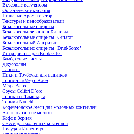
Вкусовые регуляторы
Органические кислоты
Пищевые Ароматизаторы
Текстуры и пенообразователи
Безалкогольные спириты
Безалкогольное вино и Биттеры
Безалкогольные спириты "Giffard"
Безалкогольный Аперитив
Безалкогольные спириты "DrinkSome"
Ингредиенты для Bubble Tea
Бамбуковые листья
Джусболлы
Тапиока
Пики и Трубочки для напитков
Топпинги/Мёд с Алоэ
Мёд с Алоэ
Соусы Colibri D`oro
Тоники и Лимонады
Тоники Nunchi
Кофе/Молоко/Смеси для молочных коктейлей
Альтернативное молоко
Кофе в Зернах
Смеси для молочных коктейлей
Посуда и Инвентарь