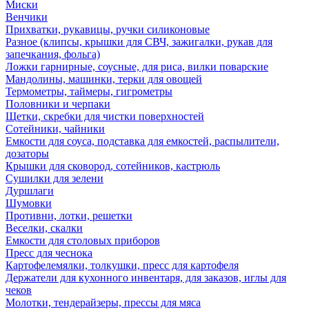
Миски
Венчики
Прихватки, рукавицы, ручки силиконовые
Разное (клипсы, крышки для СВЧ, зажигалки, рукав для
запечкания, фольга)
Ложки гарнирные, соусные, для риса, вилки поварские
Мандолины, машинки, терки для овощей
Термометры, таймеры, гигрометры
Половники и черпаки
Щетки, скребки для чистки поверхностей
Сотейники, чайники
Емкости для соуса, подставка для емкостей, распылители,
дозаторы
Крышки для сковород, сотейников, кастрюль
Сушилки для зелени
Дуршлаги
Шумовки
Противни, лотки, решетки
Веселки, скалки
Емкости для столовых приборов
Пресс для чеснока
Картофелемялки, толкушки, пресс для картофеля
Держатели для кухонного инвентаря, для заказов, иглы для
чеков
Молотки, тендерайзеры, прессы для мяса