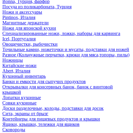
Bonna, Турция, фарфор
Посуда из поликарбоната, Турция
Ножи и аксессуары
Pintinox, Италия
Магнитные держатели
Ножи для японской кухни
Специализированные ножи, ложки, наборы для карвинга
Icel, Португалия
Овощечистки, рыбочистки
Точильные камни, ножеточки и мусаты, подставки для ножей
Разное (Кольчужные перчатки, крюки для мяса,топоры, пилы)
Ножницы
Китайские ножи
Abert, Италия
Кухонный инвентарь
Банки и емкости для сыпучих продуктов
Открывалки для консервных банок, банок с винтовой
крышкой
Лопатки кухонные
Совки кухонные
Доски разделочные, колоды, подставки для досок
Сита, экраны от брызг
Контейнеры для пищевых продуктов и крышки
Ящики, крышки, тележки для ящиков
Сковороды