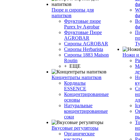
фа
Пюре и сиропы для
Wi
напитков
ф
Фруктовые пюре
Bo
Purex by Agrobar
ф
Фруктовые Пюре
По
AGROBAR
по
Сиропы AGROBAR
Т
Сиропы Herbarista
Сиропы 1883 Maison
Ножи и 
Routin
Pi
+ ЕЩЕ
М
де
Концентраты напитков
Но
Кордиалы
к
ESSENCE
С
Концентрированные
но
основы
дл
Натуральные
Ic
концентрированные
О
соки
р
То
Вкусовые регуляторы
но
Органические
по
кислоты
Ра