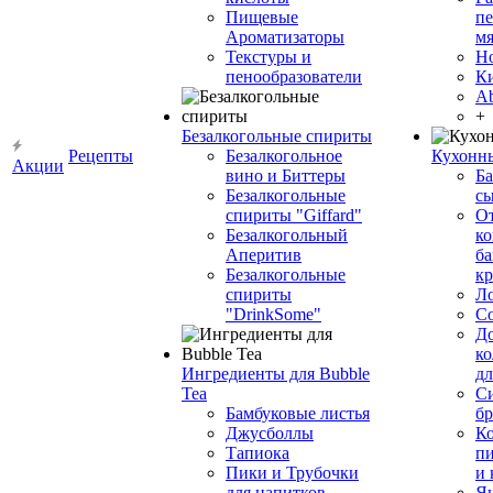
Пищевые
пе
Ароматизаторы
мя
Текстуры и
Н
пенообразователи
К
Ab
+
Безалкогольные спириты
Рецепты
Безалкогольное
Кухонн
Акции
вино и Биттеры
Ба
Безалкогольные
сы
спириты "Giffard"
О
Безалкогольный
ко
Аперитив
ба
Безалкогольные
к
спириты
Л
"DrinkSome"
С
До
ко
Ингредиенты для Bubble
дл
Tea
Си
Бамбуковые листья
бр
Джусболлы
Ко
Тапиока
п
Пики и Трубочки
и
для напитков
Я