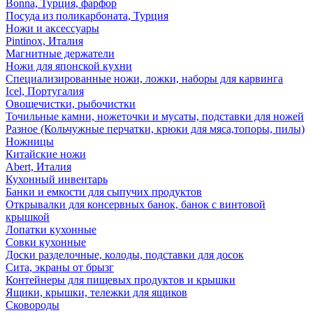
Bonna, Турция, фарфор
Посуда из поликарбоната, Турция
Ножи и аксессуары
Pintinox, Италия
Магнитные держатели
Ножи для японской кухни
Специализированные ножи, ложки, наборы для карвинга
Icel, Португалия
Овощечистки, рыбочистки
Точильные камни, ножеточки и мусаты, подставки для ножей
Разное (Кольчужные перчатки, крюки для мяса,топоры, пилы)
Ножницы
Китайские ножи
Abert, Италия
Кухонный инвентарь
Банки и емкости для сыпучих продуктов
Открывалки для консервных банок, банок с винтовой
крышкой
Лопатки кухонные
Совки кухонные
Доски разделочные, колоды, подставки для досок
Сита, экраны от брызг
Контейнеры для пищевых продуктов и крышки
Ящики, крышки, тележки для ящиков
Сковороды