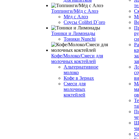
те
Топпинги/Мёд с Алоэ
С
Мёд с Алоэ
М
Соусы Colibri D`oro
В
Пр
Тоники и Лимонады
ру
Тоники Nunchi
с
Ра
к
Кофе/Молоко/Смеси для
за
молочных коктейлей
за
Альтернативное
Л
молоко
со
Кофе в Зернах
ви
Смеси для
М
молочных
ма
коктейлей
о
Т
та
П
че
Ще
чи
Со