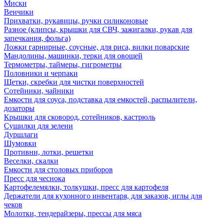
Миски
Венчики
Прихватки, рукавицы, ручки силиконовые
Разное (клипсы, крышки для СВЧ, зажигалки, рукав для
запечкания, фольга)
Ложки гарнирные, соусные, для риса, вилки поварские
Мандолины, машинки, терки для овощей
Термометры, таймеры, гигрометры
Половники и черпаки
Щетки, скребки для чистки поверхностей
Сотейники, чайники
Емкости для соуса, подставка для емкостей, распылители,
дозаторы
Крышки для сковород, сотейников, кастрюль
Сушилки для зелени
Дуршлаги
Шумовки
Противни, лотки, решетки
Веселки, скалки
Емкости для столовых приборов
Пресс для чеснока
Картофелемялки, толкушки, пресс для картофеля
Держатели для кухонного инвентаря, для заказов, иглы для
чеков
Молотки, тендерайзеры, прессы для мяса