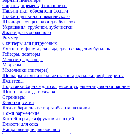
Барный инвентарь
Сифоны, кремеры, баллончики
Нарзанники, обрезатели фольги
Пробки для вина и шампанского
Штопоры, открывалки для бутылок
Украшения, трубочки, зубочистки
Ложки для мороженого
Риммеры
Сквизеры для цитрусовых
Емкости и формы для льда, для охлаждения бутылок
Гейзеры, дозаторы
Мельницы для льда
Мадлеры
Молочники (питчеры)
Шейкеры и смесительные стаканы, бутылка для флейринга
Джиггеры
Подставки барные для салфеток и украшений, звонки барные
Щипцы для льда и сахара
Стрейнеры
Коврики, сетки
Ложки барменские и для абсента, венчики
Ножи барменские
Контейнеры для фруктов и специй
Емкости для сока
Направляющие для бокалов