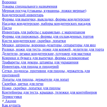
Воронки
Товары специального назначения
Мерная посуда (стаканы, кувшины, ложки мерные)
Кондитерский инвентарь
Формы для выпечки, выкладки, формы кондитерские
Насадки кондитерские, наборы кондитерских насадок
Пасха
Инвентарь для работы с карамелью, с марципаном
Формы для пирожных, формы для охлажденных тортов
Кисти кондитерские, скребки, лопатки
Мешки, шприцы, воронки-дозаторы, сепараторы для яиц
Ролики, ножи для теста, ножи для коржей, делители для торта
Делители, резаки кондитерские, плунжер для мастики
Коврики и бумага для выпечки, формы силиконовые
Трафареты для декора, штампы для украшения
Инвентарь для пиццы и пиццерий
Сетки, подносы, противни для пиццы, держатель для
противней
Лопаты для пиццы, держатели для лопат
Скребки, щетки для печи
Ножи, скребки, лопатки для пиццы
Контейнеры для теста, крышки, тележки для контейнеров
Термосумки
Акции
Как купить