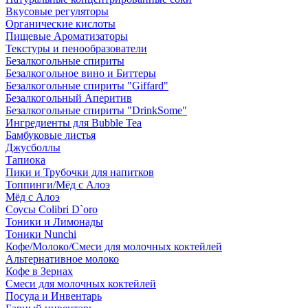
Вкусовые регуляторы
Органические кислоты
Пищевые Ароматизаторы
Текстуры и пенообразователи
Безалкогольные спириты
Безалкогольное вино и Биттеры
Безалкогольные спириты "Giffard"
Безалкогольный Аперитив
Безалкогольные спириты "DrinkSome"
Ингредиенты для Bubble Tea
Бамбуковые листья
Джусболлы
Тапиока
Пики и Трубочки для напитков
Топпинги/Мёд с Алоэ
Мёд с Алоэ
Соусы Colibri D`oro
Тоники и Лимонады
Тоники Nunchi
Кофе/Молоко/Смеси для молочных коктейлей
Альтернативное молоко
Кофе в Зернах
Смеси для молочных коктейлей
Посуда и Инвентарь