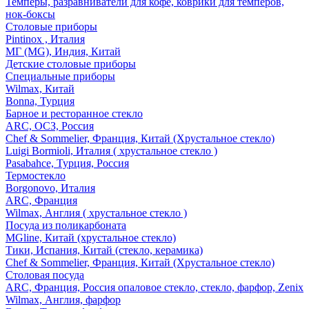
Темперы, разравниватели для кофе, коврики для темперов,
нок-боксы
Столовые приборы
Pintinox , Италия
МГ (MG), Индия, Китай
Детские столовые приборы
Специальные приборы
Wilmax, Китай
Bonna, Турция
Барное и ресторанное стекло
ARC, ОСЗ, Россия
Chef & Sommelier, Франция, Китай (Хрустальное стекло)
Luigi Bormioli, Италия ( хрустальное стекло )
Pasabahce, Турция, Россия
Термостекло
Borgonovo, Италия
ARC, Франция
Wilmax, Англия ( хрустальное стекло )
Посуда из поликарбоната
MGline, Китай (хрустальное стекло)
Тики, Испания, Китай (стекло, керамика)
Chef & Sommelier, Франция, Китай (Хрустальное стекло)
Столовая посуда
ARC, Франция, Россия опаловое стекло, стекло, фарфор, Zenix
Wilmax, Англия, фарфор