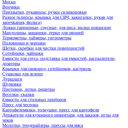
Миски
Венчики
Прихватки, рукавицы, ручки силиконовые
Разное (клипсы, крышки для СВЧ, зажигалки, рукав для
запечкания, фольга)
Ложки гарнирные, соусные, для риса, вилки поварские
Мандолины, машинки, терки для овощей
Термометры, таймеры, гигрометры
Половники и черпаки
Щетки, скребки для чистки поверхностей
Сотейники, чайники
Емкости для соуса, подставка для емкостей, распылители,
дозаторы
Крышки для сковород, сотейников, кастрюль
Сушилки для зелени
Дуршлаги
Шумовки
Противни, лотки, решетки
Веселки, скалки
Емкости для столовых приборов
Пресс для чеснока
Картофелемялки, толкушки, пресс для картофеля
Держатели для кухонного инвентаря, для заказов, иглы для
чеков
Молотки, тендерайзеры, прессы для мяса