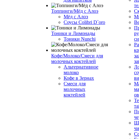
те
Топпинги/Мёд с Алоэ
С
Мёд с Алоэ
М
Соусы Colibri D`oro
В
Пр
Тоники и Лимонады
ру
Тоники Nunchi
с
Ра
к
Кофе/Молоко/Смеси для
за
молочных коктейлей
за
Альтернативное
Л
молоко
со
Кофе в Зернах
ви
Смеси для
М
молочных
ма
коктейлей
о
Т
та
П
че
Ще
чи
Со