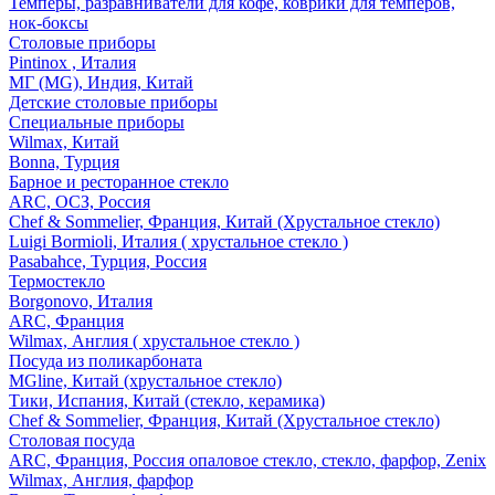
Темперы, разравниватели для кофе, коврики для темперов,
нок-боксы
Столовые приборы
Pintinox , Италия
МГ (MG), Индия, Китай
Детские столовые приборы
Специальные приборы
Wilmax, Китай
Bonna, Турция
Барное и ресторанное стекло
ARC, ОСЗ, Россия
Chef & Sommelier, Франция, Китай (Хрустальное стекло)
Luigi Bormioli, Италия ( хрустальное стекло )
Pasabahce, Турция, Россия
Термостекло
Borgonovo, Италия
ARC, Франция
Wilmax, Англия ( хрустальное стекло )
Посуда из поликарбоната
MGline, Китай (хрустальное стекло)
Тики, Испания, Китай (стекло, керамика)
Chef & Sommelier, Франция, Китай (Хрустальное стекло)
Столовая посуда
ARC, Франция, Россия опаловое стекло, стекло, фарфор, Zenix
Wilmax, Англия, фарфор