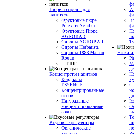
фа
Пюре и сиропы для
Wi
напитков
ф
Фруктовые пюре
Bo
Purex by Agrobar
ф
Фруктовые Пюре
По
AGROBAR
по
Сиропы AGROBAR
Т
Сиропы Herbarista
Сиропы 1883 Maison
Ножи и 
Routin
Pi
+ ЕЩЕ
М
де
Концентраты напитков
Но
Кордиалы
к
ESSENCE
С
Концентрированные
но
основы
дл
Натуральные
Ic
концентрированные
О
соки
р
То
Вкусовые регуляторы
но
Органические
по
кислоты
Ра