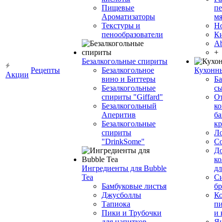
Пищевые
пе
Ароматизаторы
мя
Текстуры и
Н
пенообразователи
К
Ab
+
Безалкогольные спириты
Рецепты
Безалкогольное
Кухонн
Акции
вино и Биттеры
Ба
Безалкогольные
сы
спириты "Giffard"
О
Безалкогольный
ко
Аперитив
ба
Безалкогольные
к
спириты
Л
"DrinkSome"
С
До
ко
Ингредиенты для Bubble
дл
Tea
Си
Бамбуковые листья
бр
Джусболлы
Ко
Тапиока
п
Пики и Трубочки
и
для напитков
Я