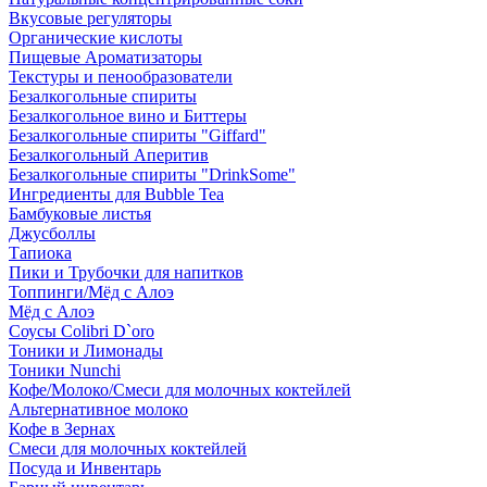
Вкусовые регуляторы
Органические кислоты
Пищевые Ароматизаторы
Текстуры и пенообразователи
Безалкогольные спириты
Безалкогольное вино и Биттеры
Безалкогольные спириты "Giffard"
Безалкогольный Аперитив
Безалкогольные спириты "DrinkSome"
Ингредиенты для Bubble Tea
Бамбуковые листья
Джусболлы
Тапиока
Пики и Трубочки для напитков
Топпинги/Мёд с Алоэ
Мёд с Алоэ
Соусы Colibri D`oro
Тоники и Лимонады
Тоники Nunchi
Кофе/Молоко/Смеси для молочных коктейлей
Альтернативное молоко
Кофе в Зернах
Смеси для молочных коктейлей
Посуда и Инвентарь