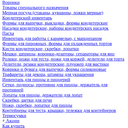
Воронки
Товары специального назначения
Мерная посуда (стаканы, кувшины, ложки мерные)
Кондитерский инвентарь
Формы для выпечки, выкладки, формы кондитерские
Насадки кондитерские, наборы кондитерских насадок
Пасха
Инвентарь для работы с карамелью, с марципаном
Формы для пирожных, формы для охлажденных тортов
Кисти кондитерские, скребки, лопатки
Мешки, шприцы, воронки-дозаторы, сепараторы для яиц
Ролики, ножи для теста, ножи для коржей, делители для торта
Делители, резаки кондитерские, плунжер для мастики
Коврики и бумага для выпечки, формы силиконовые
Трафареты для декора, штампы для украшения
Инвентарь для пиццы и пиццерий
Сетки, подносы, противни для пиццы, держатель для
противней
Лопаты для пиццы, держатели для лопат
Скребки, щетки для печи
Ножи, скребки, лопатки для пиццы
Контейнеры для теста, крышки, тележки для контейнеров
Термосумки
Акции
Как купить