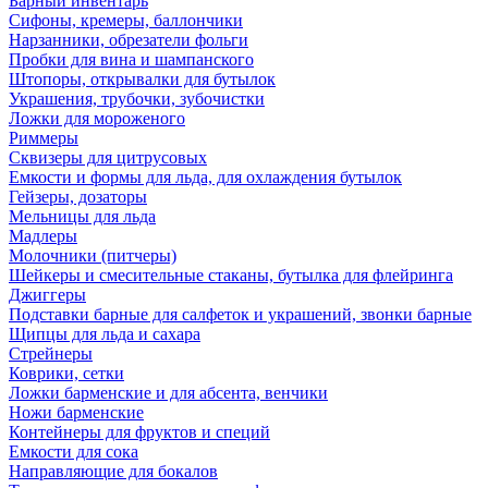
Барный инвентарь
Сифоны, кремеры, баллончики
Нарзанники, обрезатели фольги
Пробки для вина и шампанского
Штопоры, открывалки для бутылок
Украшения, трубочки, зубочистки
Ложки для мороженого
Риммеры
Сквизеры для цитрусовых
Емкости и формы для льда, для охлаждения бутылок
Гейзеры, дозаторы
Мельницы для льда
Мадлеры
Молочники (питчеры)
Шейкеры и смесительные стаканы, бутылка для флейринга
Джиггеры
Подставки барные для салфеток и украшений, звонки барные
Щипцы для льда и сахара
Стрейнеры
Коврики, сетки
Ложки барменские и для абсента, венчики
Ножи барменские
Контейнеры для фруктов и специй
Емкости для сока
Направляющие для бокалов