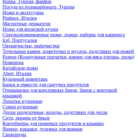
Bonna, Турция, фарфор
Посуда из поликарбоната, Турция
Ножи и аксессуары
Pintinox, Италия
Магнитные держатели
Ножи для японской кухни
Специализированные ножи, ложки, наборы для карвинга
Icel, Португалия
Овощечистки, рыбочистки
Точильные камни, ножеточки и мусаты, подставки для ножей
Разное (Кольчужные перчатки, крюки для мяса,топоры, пилы)
Ножницы
Китайские ножи
Abert, Италия
Кухонный инвентарь
Банки и емкости для сыпучих продуктов
Открывалки для консервных банок, банок с винтовой
крышкой
Лопатки кухонные
Совки кухонные
Доски разделочные, колоды, подставки для досок
Сита, экраны от брызг
Контейнеры для пищевых продуктов и крышки
Ящики, крышки, тележки для ящиков
Сковороды