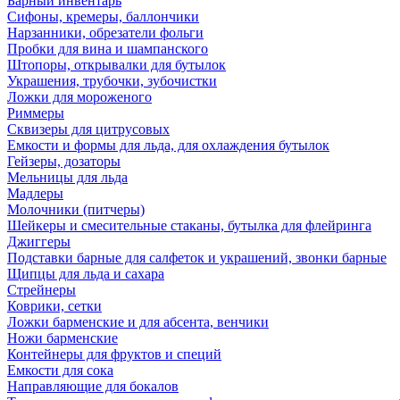
Барный инвентарь
Сифоны, кремеры, баллончики
Нарзанники, обрезатели фольги
Пробки для вина и шампанского
Штопоры, открывалки для бутылок
Украшения, трубочки, зубочистки
Ложки для мороженого
Риммеры
Сквизеры для цитрусовых
Емкости и формы для льда, для охлаждения бутылок
Гейзеры, дозаторы
Мельницы для льда
Мадлеры
Молочники (питчеры)
Шейкеры и смесительные стаканы, бутылка для флейринга
Джиггеры
Подставки барные для салфеток и украшений, звонки барные
Щипцы для льда и сахара
Стрейнеры
Коврики, сетки
Ложки барменские и для абсента, венчики
Ножи барменские
Контейнеры для фруктов и специй
Емкости для сока
Направляющие для бокалов