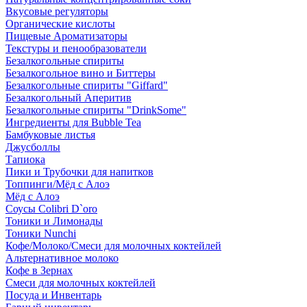
Вкусовые регуляторы
Органические кислоты
Пищевые Ароматизаторы
Текстуры и пенообразователи
Безалкогольные спириты
Безалкогольное вино и Биттеры
Безалкогольные спириты "Giffard"
Безалкогольный Аперитив
Безалкогольные спириты "DrinkSome"
Ингредиенты для Bubble Tea
Бамбуковые листья
Джусболлы
Тапиока
Пики и Трубочки для напитков
Топпинги/Мёд с Алоэ
Мёд с Алоэ
Соусы Colibri D`oro
Тоники и Лимонады
Тоники Nunchi
Кофе/Молоко/Смеси для молочных коктейлей
Альтернативное молоко
Кофе в Зернах
Смеси для молочных коктейлей
Посуда и Инвентарь