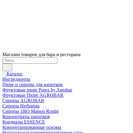
Магазин товаров для бара и ресторана
Каталог
Ингредиенты
Пюре и сиропы для напитков
Фруктовые пюре Purex by Agrobar
Фруктовые Пюре AGROBAR
Сиропы AGROBAR
Сиропы Herbarista
Сиропы 1883 Maison Routin
Концентраты напитков
Кордиалы ESSENCE
Концентрированные основы
Натуральные концентрированные соки