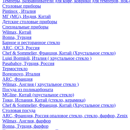
Темперы, разравниватели для кофе, коврики для темперов, нок
Столовые приборы
Pintinox , Италия
МГ (MG), Индия, Китай
Детские столовые приборы
Специальные приборы
Wilmax, Китай
Bonna, Турция
Барное и ресторанное стекло
ARC, ОСЗ, Россия
Chef & Sommelier, Франция, Китай (Хрустальное стекло)
Luigi Bormioli, Италия ( хрустальное стекло )
Pasabahce, Турция, Россия
Термостекло
Borgonovo, Италия
ARC, Франция
Wilmax, Англия ( хрустальное стекло )
Посуда из поликарбоната
MGline, Китай (хрустальное стекло)
Тики, Испания, Китай (стекло, керамика)
Chef & Sommelier, Франция, Китай (Хрустальное стекло)
Столовая посуда
ARC, Франция, Россия опаловое стекло, стекло, фарфор, Zenix
Wilmax, Англия, фарфор
Bonna, Турция, фарфор