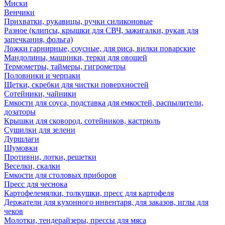
Миски
Венчики
Прихватки, рукавицы, ручки силиконовые
Разное (клипсы, крышки для СВЧ, зажигалки, рукав для
запечкания, фольга)
Ложки гарнирные, соусные, для риса, вилки поварские
Мандолины, машинки, терки для овощей
Термометры, таймеры, гигрометры
Половники и черпаки
Щетки, скребки для чистки поверхностей
Сотейники, чайники
Емкости для соуса, подставка для емкостей, распылители,
дозаторы
Крышки для сковород, сотейников, кастрюль
Сушилки для зелени
Дуршлаги
Шумовки
Противни, лотки, решетки
Веселки, скалки
Емкости для столовых приборов
Пресс для чеснока
Картофелемялки, толкушки, пресс для картофеля
Держатели для кухонного инвентаря, для заказов, иглы для
чеков
Молотки, тендерайзеры, прессы для мяса