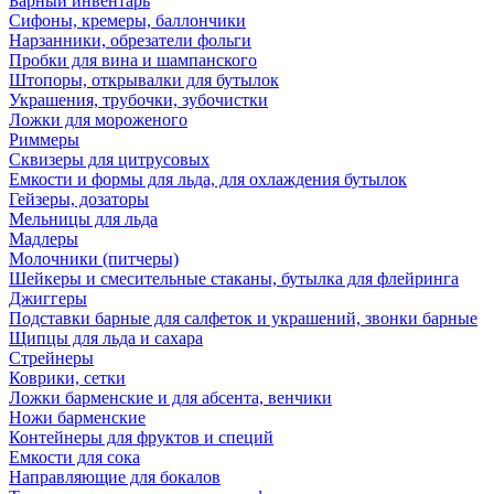
Барный инвентарь
Сифоны, кремеры, баллончики
Нарзанники, обрезатели фольги
Пробки для вина и шампанского
Штопоры, открывалки для бутылок
Украшения, трубочки, зубочистки
Ложки для мороженого
Риммеры
Сквизеры для цитрусовых
Емкости и формы для льда, для охлаждения бутылок
Гейзеры, дозаторы
Мельницы для льда
Мадлеры
Молочники (питчеры)
Шейкеры и смесительные стаканы, бутылка для флейринга
Джиггеры
Подставки барные для салфеток и украшений, звонки барные
Щипцы для льда и сахара
Стрейнеры
Коврики, сетки
Ложки барменские и для абсента, венчики
Ножи барменские
Контейнеры для фруктов и специй
Емкости для сока
Направляющие для бокалов