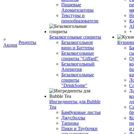
Пищевые
пе
Ароматизаторы
мя
Текстуры и
Н
пенообразователи
К
Ab
+
Безалкогольные спириты
Рецепты
Безалкогольное
Кухонн
Акции
вино и Биттеры
Ба
Безалкогольные
сы
спириты "Giffard"
О
Безалкогольный
ко
Аперитив
ба
Безалкогольные
к
спириты
Л
"DrinkSome"
С
До
ко
Ингредиенты для Bubble
дл
Tea
Си
Бамбуковые листья
бр
Джусболлы
Ко
Тапиока
п
Пики и Трубочки
и
для напитков
Я