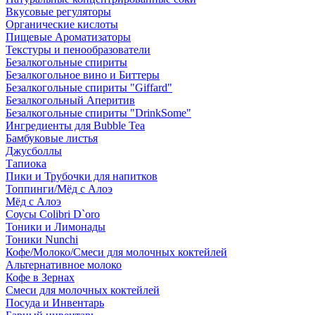
Вкусовые регуляторы
Органические кислоты
Пищевые Ароматизаторы
Текстуры и пенообразователи
Безалкогольные спириты
Безалкогольное вино и Биттеры
Безалкогольные спириты "Giffard"
Безалкогольный Аперитив
Безалкогольные спириты "DrinkSome"
Ингредиенты для Bubble Tea
Бамбуковые листья
Джусболлы
Тапиока
Пики и Трубочки для напитков
Топпинги/Мёд с Алоэ
Мёд с Алоэ
Соусы Colibri D`oro
Тоники и Лимонады
Тоники Nunchi
Кофе/Молоко/Смеси для молочных коктейлей
Альтернативное молоко
Кофе в Зернах
Смеси для молочных коктейлей
Посуда и Инвентарь