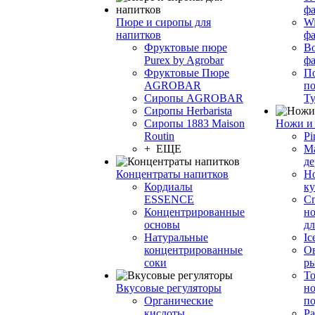
фа
Пюре и сиропы для
Wi
напитков
ф
Фруктовые пюре
Bo
Purex by Agrobar
ф
Фруктовые Пюре
По
AGROBAR
по
Сиропы AGROBAR
Т
Сиропы Herbarista
Сиропы 1883 Maison
Ножи и 
Routin
Pi
+ ЕЩЕ
М
де
Концентраты напитков
Но
Кордиалы
к
ESSENCE
С
Концентрированные
но
основы
дл
Натуральные
Ic
концентрированные
О
соки
р
То
Вкусовые регуляторы
но
Органические
по
кислоты
Ра