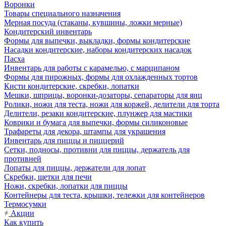
Воронки
Товары специального назначения
Мерная посуда (стаканы, кувшины, ложки мерные)
Кондитерский инвентарь
Формы для выпечки, выкладки, формы кондитерские
Насадки кондитерские, наборы кондитерских насадок
Пасха
Инвентарь для работы с карамелью, с марципаном
Формы для пирожных, формы для охлажденных тортов
Кисти кондитерские, скребки, лопатки
Мешки, шприцы, воронки-дозаторы, сепараторы для яиц
Ролики, ножи для теста, ножи для коржей, делители для торта
Делители, резаки кондитерские, плунжер для мастики
Коврики и бумага для выпечки, формы силиконовые
Трафареты для декора, штампы для украшения
Инвентарь для пиццы и пиццерий
Сетки, подносы, противни для пиццы, держатель для
противней
Лопаты для пиццы, держатели для лопат
Скребки, щетки для печи
Ножи, скребки, лопатки для пиццы
Контейнеры для теста, крышки, тележки для контейнеров
Термосумки
Акции
Как купить