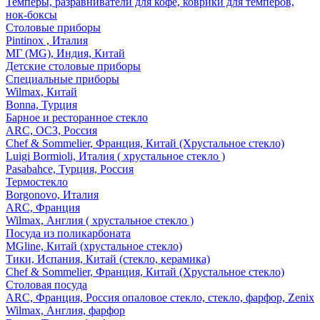
Темперы, разравниватели для кофе, коврики для темперов,
нок-боксы
Столовые приборы
Pintinox , Италия
МГ (MG), Индия, Китай
Детские столовые приборы
Специальные приборы
Wilmax, Китай
Bonna, Турция
Барное и ресторанное стекло
ARC, ОСЗ, Россия
Chef & Sommelier, Франция, Китай (Хрустальное стекло)
Luigi Bormioli, Италия ( хрустальное стекло )
Pasabahce, Турция, Россия
Термостекло
Borgonovo, Италия
ARC, Франция
Wilmax, Англия ( хрустальное стекло )
Посуда из поликарбоната
MGline, Китай (хрустальное стекло)
Тики, Испания, Китай (стекло, керамика)
Chef & Sommelier, Франция, Китай (Хрустальное стекло)
Столовая посуда
ARC, Франция, Россия опаловое стекло, стекло, фарфор, Zenix
Wilmax, Англия, фарфор