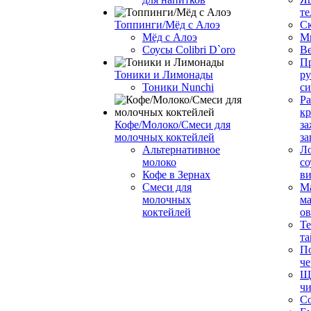
те
Топпинги/Мёд с Алоэ
С
Мёд с Алоэ
М
Соусы Colibri D`oro
В
Пр
Тоники и Лимонады
ру
Тоники Nunchi
с
Ра
к
Кофе/Молоко/Смеси для
за
молочных коктейлей
за
Альтернативное
Л
молоко
со
Кофе в Зернах
ви
Смеси для
М
молочных
ма
коктейлей
о
Т
та
П
че
Ще
чи
Со