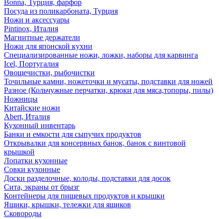
Bonna, Турция, фарфор
Посуда из поликарбоната, Турция
Ножи и аксессуары
Pintinox, Италия
Магнитные держатели
Ножи для японской кухни
Специализированные ножи, ложки, наборы для карвинга
Icel, Португалия
Овощечистки, рыбочистки
Точильные камни, ножеточки и мусаты, подставки для ножей
Разное (Кольчужные перчатки, крюки для мяса,топоры, пилы)
Ножницы
Китайские ножи
Abert, Италия
Кухонный инвентарь
Банки и емкости для сыпучих продуктов
Открывалки для консервных банок, банок с винтовой
крышкой
Лопатки кухонные
Совки кухонные
Доски разделочные, колоды, подставки для досок
Сита, экраны от брызг
Контейнеры для пищевых продуктов и крышки
Ящики, крышки, тележки для ящиков
Сковороды