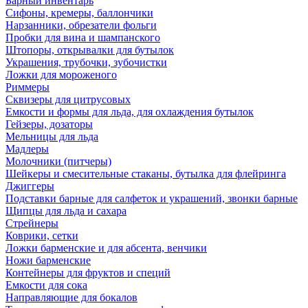
Барный инвентарь
Сифоны, кремеры, баллончики
Нарзанники, обрезатели фольги
Пробки для вина и шампанского
Штопоры, открывалки для бутылок
Украшения, трубочки, зубочистки
Ложки для мороженого
Риммеры
Сквизеры для цитрусовых
Емкости и формы для льда, для охлаждения бутылок
Гейзеры, дозаторы
Мельницы для льда
Мадлеры
Молочники (питчеры)
Шейкеры и смесительные стаканы, бутылка для флейринга
Джиггеры
Подставки барные для салфеток и украшений, звонки барные
Щипцы для льда и сахара
Стрейнеры
Коврики, сетки
Ложки барменские и для абсента, венчики
Ножи барменские
Контейнеры для фруктов и специй
Емкости для сока
Направляющие для бокалов