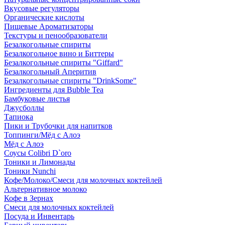
Вкусовые регуляторы
Органические кислоты
Пищевые Ароматизаторы
Текстуры и пенообразователи
Безалкогольные спириты
Безалкогольное вино и Биттеры
Безалкогольные спириты "Giffard"
Безалкогольный Аперитив
Безалкогольные спириты "DrinkSome"
Ингредиенты для Bubble Tea
Бамбуковые листья
Джусболлы
Тапиока
Пики и Трубочки для напитков
Топпинги/Мёд с Алоэ
Мёд с Алоэ
Соусы Colibri D`oro
Тоники и Лимонады
Тоники Nunchi
Кофе/Молоко/Смеси для молочных коктейлей
Альтернативное молоко
Кофе в Зернах
Смеси для молочных коктейлей
Посуда и Инвентарь