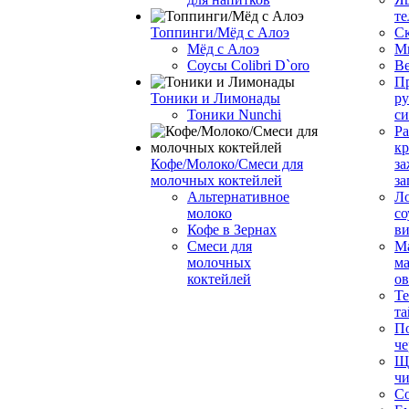
те
Топпинги/Мёд с Алоэ
С
Мёд с Алоэ
М
Соусы Colibri D`oro
В
Пр
Тоники и Лимонады
ру
Тоники Nunchi
с
Ра
к
Кофе/Молоко/Смеси для
за
молочных коктейлей
за
Альтернативное
Л
молоко
со
Кофе в Зернах
ви
Смеси для
М
молочных
ма
коктейлей
о
Т
та
П
че
Ще
чи
Со