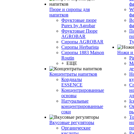
фа
Пюре и сиропы для
Wi
напитков
ф
Фруктовые пюре
Bo
Purex by Agrobar
ф
Фруктовые Пюре
По
AGROBAR
по
Сиропы AGROBAR
Т
Сиропы Herbarista
Сиропы 1883 Maison
Ножи и 
Routin
Pi
+ ЕЩЕ
М
де
Концентраты напитков
Но
Кордиалы
к
ESSENCE
С
Концентрированные
но
основы
дл
Натуральные
Ic
концентрированные
О
соки
р
То
Вкусовые регуляторы
но
Органические
по
кислоты
Ра