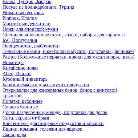
Bonna, Турция, фарфор
Посуда из поликарбоната, Турция
Ножи и аксессуары
Pintinox, Италия
Магнитные держатели
Ножи для японской кухни
Специализированные ножи, ложки, наборы для карвинга
Icel, Португалия
Овощечистки, рыбочистки
Точильные камни, ножеточки и мусаты, подставки для ножей
Разное (Кольчужные перчатки, крюки для мяса,топоры, пилы)
Ножницы
Китайские ножи
Abert, Италия
Кухонный инвентарь
Банки и емкости для сыпучих продуктов
Открывалки для консервных банок, банок с винтовой
крышкой
Лопатки кухонные
Совки кухонные
Доски разделочные, колоды, подставки для досок
Сита, экраны от брызг
Контейнеры для пищевых продуктов и крышки
Ящики, крышки, тележки для ящиков
Сковороды