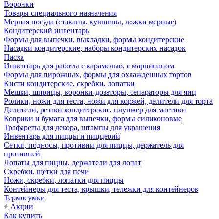
Воронки
Товары специального назначения
Мерная посуда (стаканы, кувшины, ложки мерные)
Кондитерский инвентарь
Формы для выпечки, выкладки, формы кондитерские
Насадки кондитерские, наборы кондитерских насадок
Пасха
Инвентарь для работы с карамелью, с марципаном
Формы для пирожных, формы для охлажденных тортов
Кисти кондитерские, скребки, лопатки
Мешки, шприцы, воронки-дозаторы, сепараторы для яиц
Ролики, ножи для теста, ножи для коржей, делители для торта
Делители, резаки кондитерские, плунжер для мастики
Коврики и бумага для выпечки, формы силиконовые
Трафареты для декора, штампы для украшения
Инвентарь для пиццы и пиццерий
Сетки, подносы, противни для пиццы, держатель для
противней
Лопаты для пиццы, держатели для лопат
Скребки, щетки для печи
Ножи, скребки, лопатки для пиццы
Контейнеры для теста, крышки, тележки для контейнеров
Термосумки
Акции
Как купить