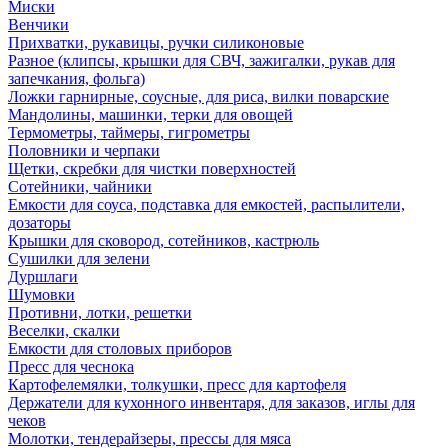
Миски
Венчики
Прихватки, рукавицы, ручки силиконовые
Разное (клипсы, крышки для СВЧ, зажигалки, рукав для
запечкания, фольга)
Ложки гарнирные, соусные, для риса, вилки поварские
Мандолины, машинки, терки для овощей
Термометры, таймеры, гигрометры
Половники и черпаки
Щетки, скребки для чистки поверхностей
Сотейники, чайники
Емкости для соуса, подставка для емкостей, распылители,
дозаторы
Крышки для сковород, сотейников, кастрюль
Сушилки для зелени
Дуршлаги
Шумовки
Противни, лотки, решетки
Веселки, скалки
Емкости для столовых приборов
Пресс для чеснока
Картофелемялки, толкушки, пресс для картофеля
Держатели для кухонного инвентаря, для заказов, иглы для
чеков
Молотки, тендерайзеры, прессы для мяса