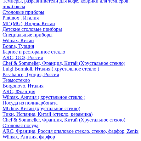
Темперы, разравниватели для кофе, коврики для темперов,
нок-боксы
Столовые приборы
Pintinox , Италия
МГ (MG), Индия, Китай
Детские столовые приборы
Специальные приборы
Wilmax, Китай
Bonna, Турция
Барное и ресторанное стекло
ARC, ОСЗ, Россия
Chef & Sommelier, Франция, Китай (Хрустальное стекло)
Luigi Bormioli, Италия ( хрустальное стекло )
Pasabahce, Турция, Россия
Термостекло
Borgonovo, Италия
ARC, Франция
Wilmax, Англия ( хрустальное стекло )
Посуда из поликарбоната
MGline, Китай (хрустальное стекло)
Тики, Испания, Китай (стекло, керамика)
Chef & Sommelier, Франция, Китай (Хрустальное стекло)
Столовая посуда
ARC, Франция, Россия опаловое стекло, стекло, фарфор, Zenix
Wilmax, Англия, фарфор