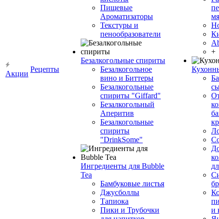
Пищевые
пе
Ароматизаторы
мя
Текстуры и
Н
пенообразователи
К
Ab
+
Безалкогольные спириты
Рецепты
Безалкогольное
Кухонн
Акции
вино и Биттеры
Ба
Безалкогольные
сы
спириты "Giffard"
О
Безалкогольный
ко
Аперитив
ба
Безалкогольные
к
спириты
Л
"DrinkSome"
С
До
ко
Ингредиенты для Bubble
дл
Tea
Си
Бамбуковые листья
бр
Джусболлы
Ко
Тапиока
п
Пики и Трубочки
и
для напитков
Я