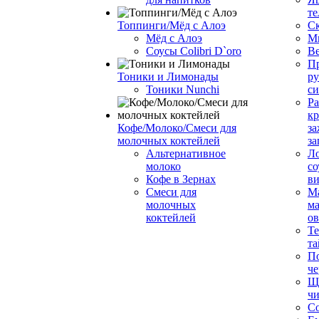
те
Топпинги/Мёд с Алоэ
С
Мёд с Алоэ
М
Соусы Colibri D`oro
В
Пр
Тоники и Лимонады
ру
Тоники Nunchi
с
Ра
к
Кофе/Молоко/Смеси для
за
молочных коктейлей
за
Альтернативное
Л
молоко
со
Кофе в Зернах
ви
Смеси для
М
молочных
ма
коктейлей
о
Т
та
П
че
Ще
чи
Со