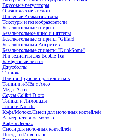
Вкусовые регуляторы
Органические кислоты
Пищевые Ароматизаторы
Текстуры и пенообразователи
Безалкогольные спириты
Безалкогольное вино и Биттеры
Безалкогольные спириты "Giffard"
Безалкогольный Аперитив
Безалкогольные спириты "DrinkSome"
Ингредиенты для Bubble Tea
Бамбуковые листья
Джусболлы
Тапиока
Пики и Трубочки для напитков
Топпинги/Мёд с Алоэ
Мёд с Алоэ
Соусы Colibri D`oro
Тоники и Лимонады
Тоники Nunchi
Кофе/Молоко/Смеси для молочных коктейлей
Альтернативное молоко
Кофе в Зернах
Смеси для молочных коктейлей
Посуда и Инвентарь