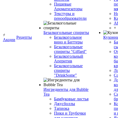
Пищевые
пе
Ароматизаторы
мя
Текстуры и
Н
пенообразователи
К
Ab
+
Безалкогольные спириты
Рецепты
Безалкогольное
Кухонн
Акции
вино и Биттеры
Ба
Безалкогольные
сы
спириты "Giffard"
О
Безалкогольный
ко
Аперитив
ба
Безалкогольные
к
спириты
Л
"DrinkSome"
С
До
ко
Ингредиенты для Bubble
дл
Tea
Си
Бамбуковые листья
бр
Джусболлы
Ко
Тапиока
п
Пики и Трубочки
и
для напитков
Я