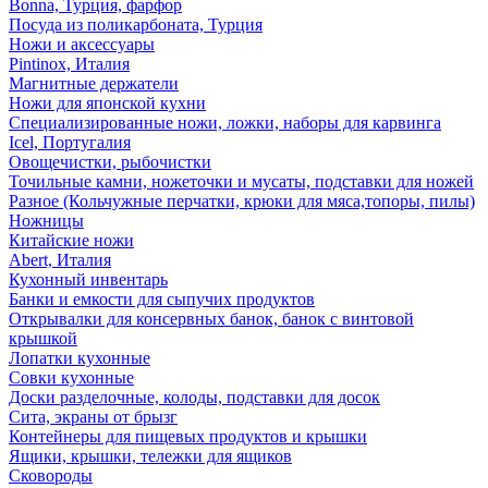
Bonna, Турция, фарфор
Посуда из поликарбоната, Турция
Ножи и аксессуары
Pintinox, Италия
Магнитные держатели
Ножи для японской кухни
Специализированные ножи, ложки, наборы для карвинга
Icel, Португалия
Овощечистки, рыбочистки
Точильные камни, ножеточки и мусаты, подставки для ножей
Разное (Кольчужные перчатки, крюки для мяса,топоры, пилы)
Ножницы
Китайские ножи
Abert, Италия
Кухонный инвентарь
Банки и емкости для сыпучих продуктов
Открывалки для консервных банок, банок с винтовой
крышкой
Лопатки кухонные
Совки кухонные
Доски разделочные, колоды, подставки для досок
Сита, экраны от брызг
Контейнеры для пищевых продуктов и крышки
Ящики, крышки, тележки для ящиков
Сковороды