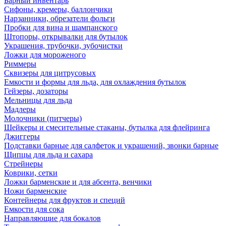
Барный инвентарь
Сифоны, кремеры, баллончики
Нарзанники, обрезатели фольги
Пробки для вина и шампанского
Штопоры, открывалки для бутылок
Украшения, трубочки, зубочистки
Ложки для мороженого
Риммеры
Сквизеры для цитрусовых
Емкости и формы для льда, для охлаждения бутылок
Гейзеры, дозаторы
Мельницы для льда
Мадлеры
Молочники (питчеры)
Шейкеры и смесительные стаканы, бутылка для флейринга
Джиггеры
Подставки барные для салфеток и украшений, звонки барные
Щипцы для льда и сахара
Стрейнеры
Коврики, сетки
Ложки барменские и для абсента, венчики
Ножи барменские
Контейнеры для фруктов и специй
Емкости для сока
Направляющие для бокалов