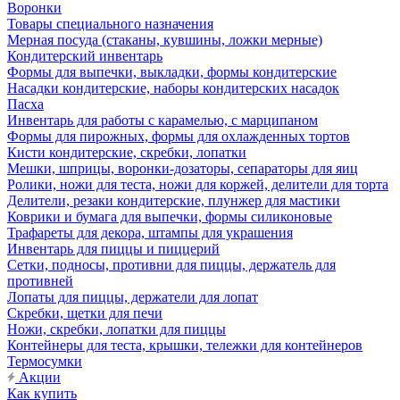
Воронки
Товары специального назначения
Мерная посуда (стаканы, кувшины, ложки мерные)
Кондитерский инвентарь
Формы для выпечки, выкладки, формы кондитерские
Насадки кондитерские, наборы кондитерских насадок
Пасха
Инвентарь для работы с карамелью, с марципаном
Формы для пирожных, формы для охлажденных тортов
Кисти кондитерские, скребки, лопатки
Мешки, шприцы, воронки-дозаторы, сепараторы для яиц
Ролики, ножи для теста, ножи для коржей, делители для торта
Делители, резаки кондитерские, плунжер для мастики
Коврики и бумага для выпечки, формы силиконовые
Трафареты для декора, штампы для украшения
Инвентарь для пиццы и пиццерий
Сетки, подносы, противни для пиццы, держатель для
противней
Лопаты для пиццы, держатели для лопат
Скребки, щетки для печи
Ножи, скребки, лопатки для пиццы
Контейнеры для теста, крышки, тележки для контейнеров
Термосумки
Акции
Как купить