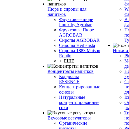
фа
Пюре и сиропы для
Wi
напитков
ф
Фруктовые пюре
Bo
Purex by Agrobar
ф
Фруктовые Пюре
По
AGROBAR
по
Сиропы AGROBAR
Т
Сиропы Herbarista
Сиропы 1883 Maison
Ножи и 
Routin
Pi
+ ЕЩЕ
М
де
Концентраты напитков
Но
Кордиалы
к
ESSENCE
С
Концентрированные
но
основы
дл
Натуральные
Ic
концентрированные
О
соки
р
То
Вкусовые регуляторы
но
Органические
по
кислоты
Ра