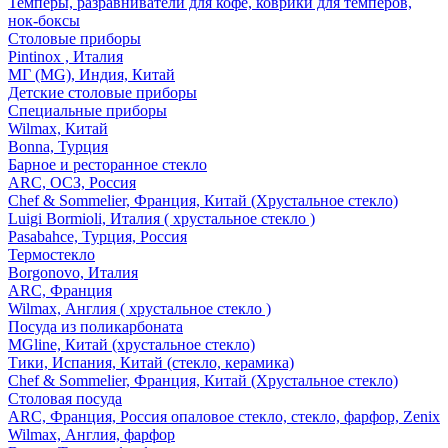
Темперы, разравниватели для кофе, коврики для темперов,
нок-боксы
Столовые приборы
Pintinox , Италия
МГ (MG), Индия, Китай
Детские столовые приборы
Специальные приборы
Wilmax, Китай
Bonna, Турция
Барное и ресторанное стекло
ARC, ОСЗ, Россия
Chef & Sommelier, Франция, Китай (Хрустальное стекло)
Luigi Bormioli, Италия ( хрустальное стекло )
Pasabahce, Турция, Россия
Термостекло
Borgonovo, Италия
ARC, Франция
Wilmax, Англия ( хрустальное стекло )
Посуда из поликарбоната
MGline, Китай (хрустальное стекло)
Тики, Испания, Китай (стекло, керамика)
Chef & Sommelier, Франция, Китай (Хрустальное стекло)
Столовая посуда
ARC, Франция, Россия опаловое стекло, стекло, фарфор, Zenix
Wilmax, Англия, фарфор