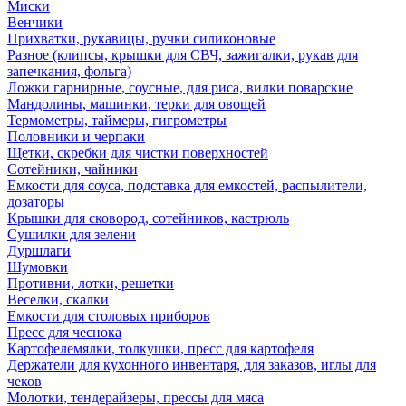
Миски
Венчики
Прихватки, рукавицы, ручки силиконовые
Разное (клипсы, крышки для СВЧ, зажигалки, рукав для
запечкания, фольга)
Ложки гарнирные, соусные, для риса, вилки поварские
Мандолины, машинки, терки для овощей
Термометры, таймеры, гигрометры
Половники и черпаки
Щетки, скребки для чистки поверхностей
Сотейники, чайники
Емкости для соуса, подставка для емкостей, распылители,
дозаторы
Крышки для сковород, сотейников, кастрюль
Сушилки для зелени
Дуршлаги
Шумовки
Противни, лотки, решетки
Веселки, скалки
Емкости для столовых приборов
Пресс для чеснока
Картофелемялки, толкушки, пресс для картофеля
Держатели для кухонного инвентаря, для заказов, иглы для
чеков
Молотки, тендерайзеры, прессы для мяса