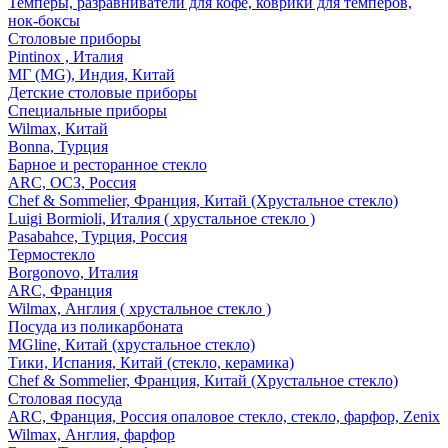
Темперы, разравниватели для кофе, коврики для темперов,
нок-боксы
Столовые приборы
Pintinox , Италия
МГ (MG), Индия, Китай
Детские столовые приборы
Специальные приборы
Wilmax, Китай
Bonna, Турция
Барное и ресторанное стекло
ARC, ОСЗ, Россия
Chef & Sommelier, Франция, Китай (Хрустальное стекло)
Luigi Bormioli, Италия ( хрустальное стекло )
Pasabahce, Турция, Россия
Термостекло
Borgonovo, Италия
ARC, Франция
Wilmax, Англия ( хрустальное стекло )
Посуда из поликарбоната
MGline, Китай (хрустальное стекло)
Тики, Испания, Китай (стекло, керамика)
Chef & Sommelier, Франция, Китай (Хрустальное стекло)
Столовая посуда
ARC, Франция, Россия опаловое стекло, стекло, фарфор, Zenix
Wilmax, Англия, фарфор