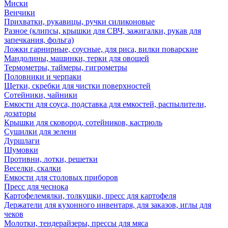
Миски
Венчики
Прихватки, рукавицы, ручки силиконовые
Разное (клипсы, крышки для СВЧ, зажигалки, рукав для
запечкания, фольга)
Ложки гарнирные, соусные, для риса, вилки поварские
Мандолины, машинки, терки для овощей
Термометры, таймеры, гигрометры
Половники и черпаки
Щетки, скребки для чистки поверхностей
Сотейники, чайники
Емкости для соуса, подставка для емкостей, распылители,
дозаторы
Крышки для сковород, сотейников, кастрюль
Сушилки для зелени
Дуршлаги
Шумовки
Противни, лотки, решетки
Веселки, скалки
Емкости для столовых приборов
Пресс для чеснока
Картофелемялки, толкушки, пресс для картофеля
Держатели для кухонного инвентаря, для заказов, иглы для
чеков
Молотки, тендерайзеры, прессы для мяса