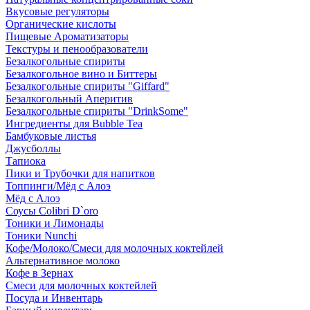
Вкусовые регуляторы
Органические кислоты
Пищевые Ароматизаторы
Текстуры и пенообразователи
Безалкогольные спириты
Безалкогольное вино и Биттеры
Безалкогольные спириты "Giffard"
Безалкогольный Аперитив
Безалкогольные спириты "DrinkSome"
Ингредиенты для Bubble Tea
Бамбуковые листья
Джусболлы
Тапиока
Пики и Трубочки для напитков
Топпинги/Мёд с Алоэ
Мёд с Алоэ
Соусы Colibri D`oro
Тоники и Лимонады
Тоники Nunchi
Кофе/Молоко/Смеси для молочных коктейлей
Альтернативное молоко
Кофе в Зернах
Смеси для молочных коктейлей
Посуда и Инвентарь