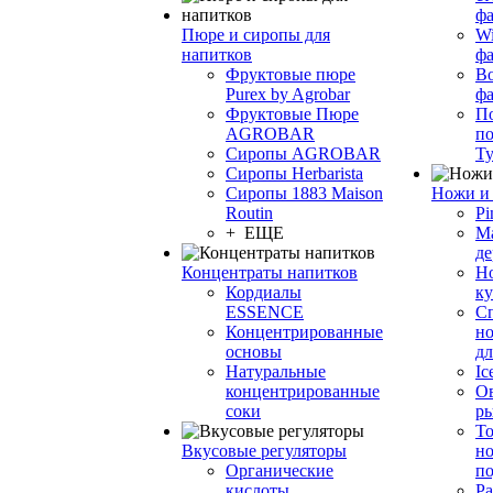
фа
Пюре и сиропы для
Wi
напитков
ф
Фруктовые пюре
Bo
Purex by Agrobar
ф
Фруктовые Пюре
По
AGROBAR
по
Сиропы AGROBAR
Т
Сиропы Herbarista
Сиропы 1883 Maison
Ножи и 
Routin
Pi
+ ЕЩЕ
М
де
Концентраты напитков
Но
Кордиалы
к
ESSENCE
С
Концентрированные
но
основы
дл
Натуральные
Ic
концентрированные
О
соки
р
То
Вкусовые регуляторы
но
Органические
по
кислоты
Ра