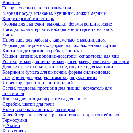
Воронки
Товары специального назначения
Мерная посуда (стаканы, кувшины, ложки мерные)
Кондитерский инвентарь
Формы для выпечки, выкладки, формы кондитерские
Насадки кондитерские, наборы кондитерских насадок
Пасха
Инвентарь для работы с карамелью, с марципаном
Формы для пирожных, формы для охлажденных тортов
Кисти кондитерские, скребки, лопатки
Мешки, шприцы, воронки-дозаторы, сепараторы для яиц
Ролики, ножи для теста, ножи для коржей, делители для торта
Делители, резаки кондитерские, плунжер для мастики
Коврики и бумага для выпечки, формы силиконовые
Трафареты для декора, штампы для украшения
Инвентарь для пиццы и пиццерий
Сетки, подносы, противни для пиццы, держатель для
противней
Лопаты для пиццы, держатели для лопат
Скребки, щетки для печи
Ножи, скребки, лопатки для пиццы
Контейнеры для теста, крышки, тележки для контейнеров
Термосумки
Акции
Как купить