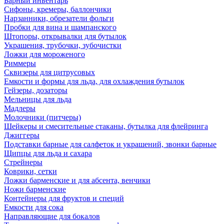
Барный инвентарь
Сифоны, кремеры, баллончики
Нарзанники, обрезатели фольги
Пробки для вина и шампанского
Штопоры, открывалки для бутылок
Украшения, трубочки, зубочистки
Ложки для мороженого
Риммеры
Сквизеры для цитрусовых
Емкости и формы для льда, для охлаждения бутылок
Гейзеры, дозаторы
Мельницы для льда
Мадлеры
Молочники (питчеры)
Шейкеры и смесительные стаканы, бутылка для флейринга
Джиггеры
Подставки барные для салфеток и украшений, звонки барные
Щипцы для льда и сахара
Стрейнеры
Коврики, сетки
Ложки барменские и для абсента, венчики
Ножи барменские
Контейнеры для фруктов и специй
Емкости для сока
Направляющие для бокалов