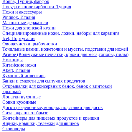
Bonna, Турция, фарфор
Посуда из поликарбоната, Турция
Ножи и аксессуары
Pintinox, Италия
Магнитные держатели
Ножи для японской кухни
Специализированные ножи, ложки, наборы для карвинга
Icel, Португалия
Овощечистки, рыбочистки
Точильные камни, ножеточки и мусаты, подставки для ножей
Разное (Кольчужные перчатки, крюки для мяса,топоры, пилы)
Ножницы
Китайские ножи
Abert, Италия
Кухонный инвентарь
Банки и емкости для сыпучих продуктов
Открывалки для консервных банок, банок с винтовой
крышкой
Лопатки кухонные
Совки кухонные
Доски разделочные, колоды, подставки для досок
Сита, экраны от брызг
Контейнеры для пищевых продуктов и крышки
Ящики, крышки, тележки для ящиков
Сковороды