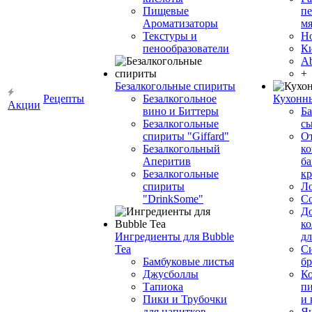
Пищевые
пе
Ароматизаторы
мя
Текстуры и
Н
пенообразователи
К
Ab
+
Безалкогольные спириты
Рецепты
Безалкогольное
Кухонн
Акции
вино и Биттеры
Ба
Безалкогольные
сы
спириты "Giffard"
О
Безалкогольный
ко
Аперитив
ба
Безалкогольные
к
спириты
Л
"DrinkSome"
С
До
ко
Ингредиенты для Bubble
дл
Tea
Си
Бамбуковые листья
бр
Джусболлы
Ко
Тапиока
п
Пики и Трубочки
и
для напитков
Я