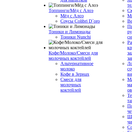
те
Топпинги/Мёд с Алоэ
С
Мёд с Алоэ
М
Соусы Colibri D`oro
В
Пр
Тоники и Лимонады
ру
Тоники Nunchi
с
Ра
к
Кофе/Молоко/Смеси для
за
молочных коктейлей
за
Альтернативное
Л
молоко
со
Кофе в Зернах
ви
Смеси для
М
молочных
ма
коктейлей
о
Т
та
П
че
Ще
чи
Со