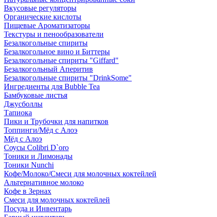
Вкусовые регуляторы
Органические кислоты
Пищевые Ароматизаторы
Текстуры и пенообразователи
Безалкогольные спириты
Безалкогольное вино и Биттеры
Безалкогольные спириты "Giffard"
Безалкогольный Аперитив
Безалкогольные спириты "DrinkSome"
Ингредиенты для Bubble Tea
Бамбуковые листья
Джусболлы
Тапиока
Пики и Трубочки для напитков
Топпинги/Мёд с Алоэ
Мёд с Алоэ
Соусы Colibri D`oro
Тоники и Лимонады
Тоники Nunchi
Кофе/Молоко/Смеси для молочных коктейлей
Альтернативное молоко
Кофе в Зернах
Смеси для молочных коктейлей
Посуда и Инвентарь