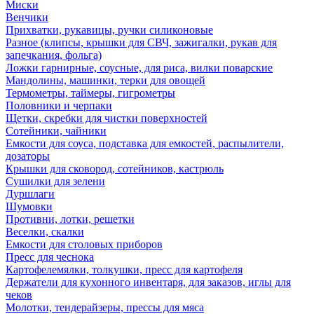
Миски
Венчики
Прихватки, рукавицы, ручки силиконовые
Разное (клипсы, крышки для СВЧ, зажигалки, рукав для
запечкания, фольга)
Ложки гарнирные, соусные, для риса, вилки поварские
Мандолины, машинки, терки для овощей
Термометры, таймеры, гигрометры
Половники и черпаки
Щетки, скребки для чистки поверхностей
Сотейники, чайники
Емкости для соуса, подставка для емкостей, распылители,
дозаторы
Крышки для сковород, сотейников, кастрюль
Сушилки для зелени
Дуршлаги
Шумовки
Противни, лотки, решетки
Веселки, скалки
Емкости для столовых приборов
Пресс для чеснока
Картофелемялки, толкушки, пресс для картофеля
Держатели для кухонного инвентаря, для заказов, иглы для
чеков
Молотки, тендерайзеры, прессы для мяса