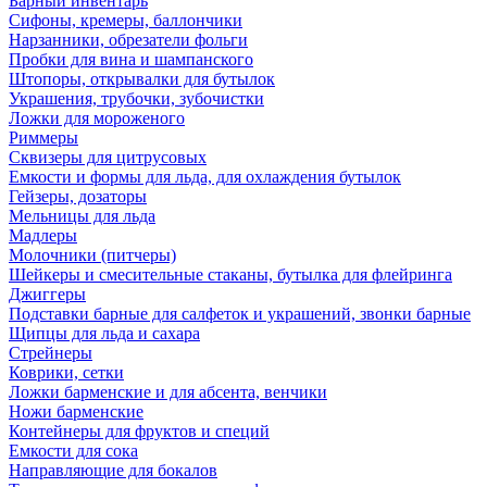
Барный инвентарь
Сифоны, кремеры, баллончики
Нарзанники, обрезатели фольги
Пробки для вина и шампанского
Штопоры, открывалки для бутылок
Украшения, трубочки, зубочистки
Ложки для мороженого
Риммеры
Сквизеры для цитрусовых
Емкости и формы для льда, для охлаждения бутылок
Гейзеры, дозаторы
Мельницы для льда
Мадлеры
Молочники (питчеры)
Шейкеры и смесительные стаканы, бутылка для флейринга
Джиггеры
Подставки барные для салфеток и украшений, звонки барные
Щипцы для льда и сахара
Стрейнеры
Коврики, сетки
Ложки барменские и для абсента, венчики
Ножи барменские
Контейнеры для фруктов и специй
Емкости для сока
Направляющие для бокалов