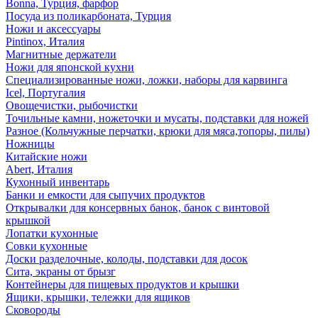
Bonna, Турция, фарфор
Посуда из поликарбоната, Турция
Ножи и аксессуары
Pintinox, Италия
Магнитные держатели
Ножи для японской кухни
Специализированные ножи, ложки, наборы для карвинга
Icel, Португалия
Овощечистки, рыбочистки
Точильные камни, ножеточки и мусаты, подставки для ножей
Разное (Кольчужные перчатки, крюки для мяса,топоры, пилы)
Ножницы
Китайские ножи
Abert, Италия
Кухонный инвентарь
Банки и емкости для сыпучих продуктов
Открывалки для консервных банок, банок с винтовой
крышкой
Лопатки кухонные
Совки кухонные
Доски разделочные, колоды, подставки для досок
Сита, экраны от брызг
Контейнеры для пищевых продуктов и крышки
Ящики, крышки, тележки для ящиков
Сковороды