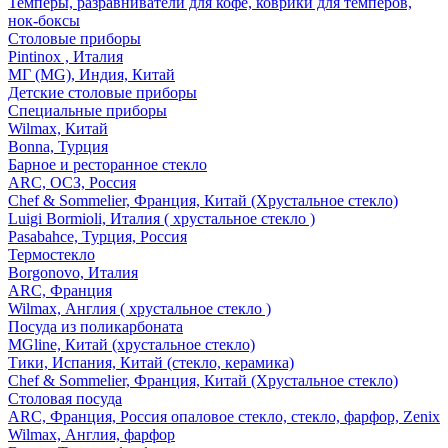
Темперы, разравниватели для кофе, коврики для темперов,
нок-боксы
Столовые приборы
Pintinox , Италия
МГ (MG), Индия, Китай
Детские столовые приборы
Специальные приборы
Wilmax, Китай
Bonna, Турция
Барное и ресторанное стекло
ARC, ОСЗ, Россия
Chef & Sommelier, Франция, Китай (Хрустальное стекло)
Luigi Bormioli, Италия ( хрустальное стекло )
Pasabahce, Турция, Россия
Термостекло
Borgonovo, Италия
ARC, Франция
Wilmax, Англия ( хрустальное стекло )
Посуда из поликарбоната
MGline, Китай (хрустальное стекло)
Тики, Испания, Китай (стекло, керамика)
Chef & Sommelier, Франция, Китай (Хрустальное стекло)
Столовая посуда
ARC, Франция, Россия опаловое стекло, стекло, фарфор, Zenix
Wilmax, Англия, фарфор