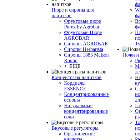
фа
Пюре и сиропы для
Wi
напитков
ф
Фруктовые пюре
Bo
Purex by Agrobar
ф
Фруктовые Пюре
По
AGROBAR
по
Сиропы AGROBAR
Т
Сиропы Herbarista
Сиропы 1883 Maison
Ножи и 
Routin
Pi
+ ЕЩЕ
М
де
Концентраты напитков
Но
Кордиалы
к
ESSENCE
С
Концентрированные
но
основы
дл
Натуральные
Ic
концентрированные
О
соки
р
То
Вкусовые регуляторы
но
Органические
по
кислоты
Ра