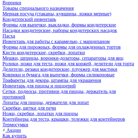
Воронки
Товары специального назначения
Мерная посуда (стаканы, кувшины, ложки мерные)
Кондитерский инвентарь
Формы для выпечки, выкладки, формы кондитерские
Насадки кондитерские, наборы кондитерских насадок
Пасха
Инвентарь для работы с карамелью, с марципаном
Формы для пирожных, формы для охлажденных тортов
Кисти кондитерские, скребки, лопатки
Мешки, шприцы, воронки-дозаторы, сепараторы для яиц
Ролики, ножи для теста, ножи для коржей, делители для торта
Делители, резаки кондитерские, плунжер для мастики
Коврики и бумага для выпечки, формы силиконовые
Трафареты для декора, штампы для украшения
Инвентарь для пиццы и пиццерий
Сетки, подносы, противни для пиццы, держатель для
противней
Лопаты для пиццы, держатели для лопат
Скребки, щетки для печи
Ножи, скребки, лопатки для пиццы
Контейнеры для теста, крышки, тележки для контейнеров
Термосумки
Акции
Как купить