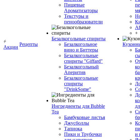
Пищевые
пе
Ароматизаторы
мя
Текстуры и
Н
пенообразователи
К
Ab
+
Безалкогольные спириты
Рецепты
Безалкогольное
Кухонн
Акции
вино и Биттеры
Ба
Безалкогольные
сы
спириты "Giffard"
О
Безалкогольный
ко
Аперитив
ба
Безалкогольные
к
спириты
Л
"DrinkSome"
С
До
ко
Ингредиенты для Bubble
дл
Tea
Си
Бамбуковые листья
бр
Джусболлы
Ко
Тапиока
п
Пики и Трубочки
и
для напитков
Я