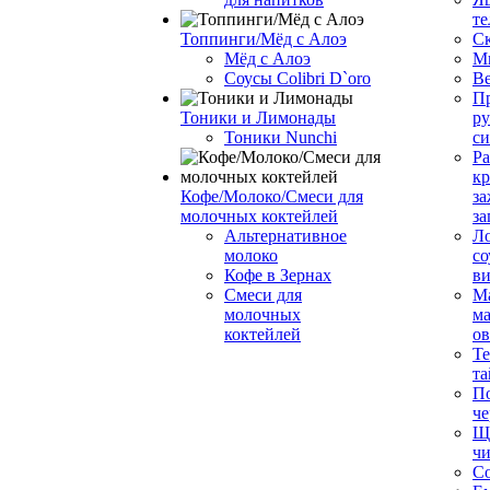
те
Топпинги/Мёд с Алоэ
С
Мёд с Алоэ
М
Соусы Colibri D`oro
В
Пр
Тоники и Лимонады
ру
Тоники Nunchi
с
Ра
к
Кофе/Молоко/Смеси для
за
молочных коктейлей
за
Альтернативное
Л
молоко
со
Кофе в Зернах
ви
Смеси для
М
молочных
ма
коктейлей
о
Т
та
П
че
Ще
чи
Со