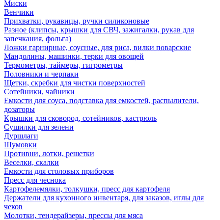
Миски
Венчики
Прихватки, рукавицы, ручки силиконовые
Разное (клипсы, крышки для СВЧ, зажигалки, рукав для
запечкания, фольга)
Ложки гарнирные, соусные, для риса, вилки поварские
Мандолины, машинки, терки для овощей
Термометры, таймеры, гигрометры
Половники и черпаки
Щетки, скребки для чистки поверхностей
Сотейники, чайники
Емкости для соуса, подставка для емкостей, распылители,
дозаторы
Крышки для сковород, сотейников, кастрюль
Сушилки для зелени
Дуршлаги
Шумовки
Противни, лотки, решетки
Веселки, скалки
Емкости для столовых приборов
Пресс для чеснока
Картофелемялки, толкушки, пресс для картофеля
Держатели для кухонного инвентаря, для заказов, иглы для
чеков
Молотки, тендерайзеры, прессы для мяса