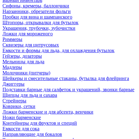
Барный инвентарь
Сифоны, кремеры, баллончики
Нарзанники, обрезатели фольги
Пробки для вина и шампанского
Штопоры, открывалки для бутылок
Украшения, трубочки, зубочистки
Ложки для мороженого
Риммеры
Сквизеры для цитрусовых
Емкости и формы для льда, для охлаждения бутылок
Гейзеры, дозаторы
Мельницы для льда
Мадлеры
Молочники (питчеры)
Шейкеры и смесительные стаканы, бутылка для флейринга
Джиггеры
Подставки барные для салфеток и украшений, звонки барные
Щипцы для льда и сахара
Стрейнеры
Коврики, сетки
Ложки барменские и для абсента, венчики
Ножи барменские
Контейнеры для фруктов и специй
Емкости для сока
Направляющие для бокалов