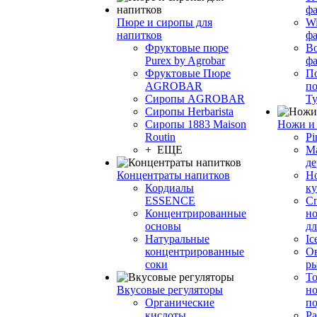
фа
Пюре и сиропы для
Wi
напитков
ф
Фруктовые пюре
Bo
Purex by Agrobar
ф
Фруктовые Пюре
По
AGROBAR
по
Сиропы AGROBAR
Т
Сиропы Herbarista
Сиропы 1883 Maison
Ножи и 
Routin
Pi
+ ЕЩЕ
М
де
Концентраты напитков
Но
Кордиалы
к
ESSENCE
С
Концентрированные
но
основы
дл
Натуральные
Ic
концентрированные
О
соки
р
То
Вкусовые регуляторы
но
Органические
по
кислоты
Ра