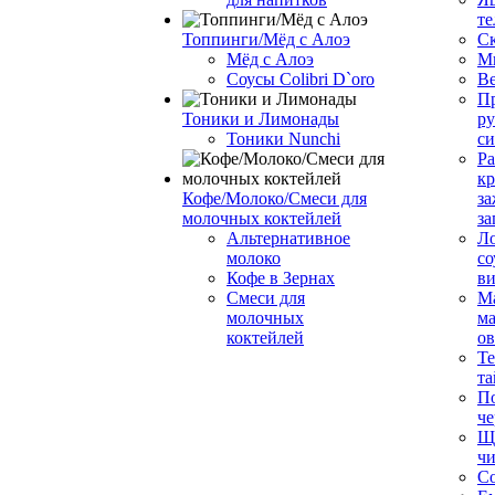
те
Топпинги/Мёд с Алоэ
С
Мёд с Алоэ
М
Соусы Colibri D`oro
В
Пр
Тоники и Лимонады
ру
Тоники Nunchi
с
Ра
к
Кофе/Молоко/Смеси для
за
молочных коктейлей
за
Альтернативное
Л
молоко
со
Кофе в Зернах
ви
Смеси для
М
молочных
ма
коктейлей
о
Т
та
П
че
Ще
чи
Со