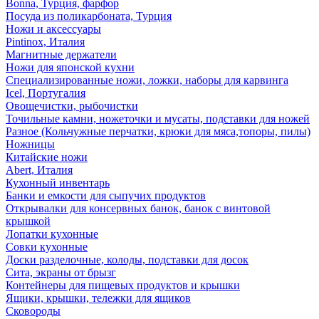
Bonna, Турция, фарфор
Посуда из поликарбоната, Турция
Ножи и аксессуары
Pintinox, Италия
Магнитные держатели
Ножи для японской кухни
Специализированные ножи, ложки, наборы для карвинга
Icel, Португалия
Овощечистки, рыбочистки
Точильные камни, ножеточки и мусаты, подставки для ножей
Разное (Кольчужные перчатки, крюки для мяса,топоры, пилы)
Ножницы
Китайские ножи
Abert, Италия
Кухонный инвентарь
Банки и емкости для сыпучих продуктов
Открывалки для консервных банок, банок с винтовой
крышкой
Лопатки кухонные
Совки кухонные
Доски разделочные, колоды, подставки для досок
Сита, экраны от брызг
Контейнеры для пищевых продуктов и крышки
Ящики, крышки, тележки для ящиков
Сковороды