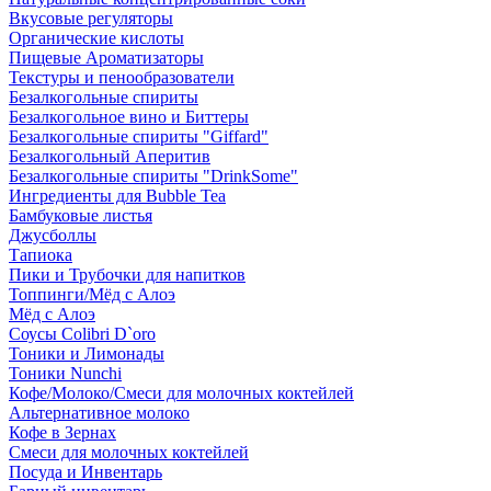
Вкусовые регуляторы
Органические кислоты
Пищевые Ароматизаторы
Текстуры и пенообразователи
Безалкогольные спириты
Безалкогольное вино и Биттеры
Безалкогольные спириты "Giffard"
Безалкогольный Аперитив
Безалкогольные спириты "DrinkSome"
Ингредиенты для Bubble Tea
Бамбуковые листья
Джусболлы
Тапиока
Пики и Трубочки для напитков
Топпинги/Мёд с Алоэ
Мёд с Алоэ
Соусы Colibri D`oro
Тоники и Лимонады
Тоники Nunchi
Кофе/Молоко/Смеси для молочных коктейлей
Альтернативное молоко
Кофе в Зернах
Смеси для молочных коктейлей
Посуда и Инвентарь