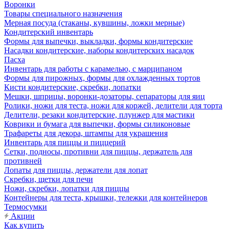
Воронки
Товары специального назначения
Мерная посуда (стаканы, кувшины, ложки мерные)
Кондитерский инвентарь
Формы для выпечки, выкладки, формы кондитерские
Насадки кондитерские, наборы кондитерских насадок
Пасха
Инвентарь для работы с карамелью, с марципаном
Формы для пирожных, формы для охлажденных тортов
Кисти кондитерские, скребки, лопатки
Мешки, шприцы, воронки-дозаторы, сепараторы для яиц
Ролики, ножи для теста, ножи для коржей, делители для торта
Делители, резаки кондитерские, плунжер для мастики
Коврики и бумага для выпечки, формы силиконовые
Трафареты для декора, штампы для украшения
Инвентарь для пиццы и пиццерий
Сетки, подносы, противни для пиццы, держатель для
противней
Лопаты для пиццы, держатели для лопат
Скребки, щетки для печи
Ножи, скребки, лопатки для пиццы
Контейнеры для теста, крышки, тележки для контейнеров
Термосумки
Акции
Как купить