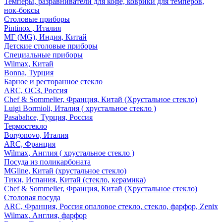
Темперы, разравниватели для кофе, коврики для темперов,
нок-боксы
Столовые приборы
Pintinox , Италия
МГ (MG), Индия, Китай
Детские столовые приборы
Специальные приборы
Wilmax, Китай
Bonna, Турция
Барное и ресторанное стекло
ARC, ОСЗ, Россия
Chef & Sommelier, Франция, Китай (Хрустальное стекло)
Luigi Bormioli, Италия ( хрустальное стекло )
Pasabahce, Турция, Россия
Термостекло
Borgonovo, Италия
ARC, Франция
Wilmax, Англия ( хрустальное стекло )
Посуда из поликарбоната
MGline, Китай (хрустальное стекло)
Тики, Испания, Китай (стекло, керамика)
Chef & Sommelier, Франция, Китай (Хрустальное стекло)
Столовая посуда
ARC, Франция, Россия опаловое стекло, стекло, фарфор, Zenix
Wilmax, Англия, фарфор