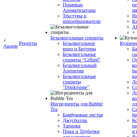
Пищевые
пе
Ароматизаторы
мя
Текстуры и
Н
пенообразователи
К
Ab
+
Безалкогольные спириты
Рецепты
Безалкогольное
Кухонн
Акции
вино и Биттеры
Ба
Безалкогольные
сы
спириты "Giffard"
О
Безалкогольный
ко
Аперитив
ба
Безалкогольные
к
спириты
Л
"DrinkSome"
С
До
ко
Ингредиенты для Bubble
дл
Tea
Си
Бамбуковые листья
бр
Джусболлы
Ко
Тапиока
п
Пики и Трубочки
и
для напитков
Я