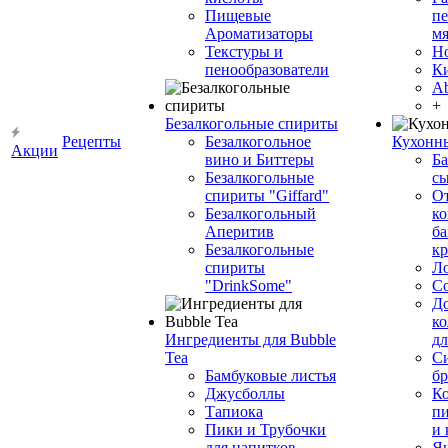
Пищевые
пе
Ароматизаторы
мя
Текстуры и
Н
пенообразователи
К
Ab
+
Безалкогольные спириты
Рецепты
Безалкогольное
Кухонн
Акции
вино и Биттеры
Ба
Безалкогольные
сы
спириты "Giffard"
О
Безалкогольный
ко
Аперитив
ба
Безалкогольные
к
спириты
Л
"DrinkSome"
С
До
ко
Ингредиенты для Bubble
дл
Tea
Си
Бамбуковые листья
бр
Джусболлы
Ко
Тапиока
п
Пики и Трубочки
и
для напитков
Я