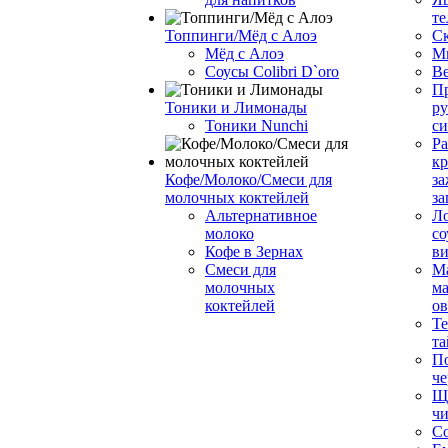
те
Топпинги/Мёд с Алоэ
С
Мёд с Алоэ
М
Соусы Colibri D`oro
В
Пр
Тоники и Лимонады
ру
Тоники Nunchi
с
Ра
к
Кофе/Молоко/Смеси для
за
молочных коктейлей
за
Альтернативное
Л
молоко
со
Кофе в Зернах
ви
Смеси для
М
молочных
ма
коктейлей
о
Т
та
П
че
Ще
чи
Со