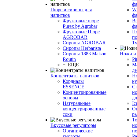
фа
Пюре и сиропы для
Wi
напитков
ф
Фруктовые пюре
Bo
Purex by Agrobar
ф
Фруктовые Пюре
По
AGROBAR
по
Сиропы AGROBAR
Т
Сиропы Herbarista
Сиропы 1883 Maison
Ножи и 
Routin
Pi
+ ЕЩЕ
М
де
Концентраты напитков
Но
Кордиалы
к
ESSENCE
С
Концентрированные
но
основы
дл
Натуральные
Ic
концентрированные
О
соки
р
То
Вкусовые регуляторы
но
Органические
по
кислоты
Ра