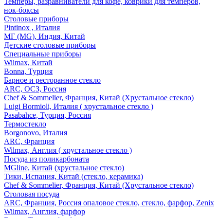
Темперы, разравниватели для кофе, коврики для темперов,
нок-боксы
Столовые приборы
Pintinox , Италия
МГ (MG), Индия, Китай
Детские столовые приборы
Специальные приборы
Wilmax, Китай
Bonna, Турция
Барное и ресторанное стекло
ARC, ОСЗ, Россия
Chef & Sommelier, Франция, Китай (Хрустальное стекло)
Luigi Bormioli, Италия ( хрустальное стекло )
Pasabahce, Турция, Россия
Термостекло
Borgonovo, Италия
ARC, Франция
Wilmax, Англия ( хрустальное стекло )
Посуда из поликарбоната
MGline, Китай (хрустальное стекло)
Тики, Испания, Китай (стекло, керамика)
Chef & Sommelier, Франция, Китай (Хрустальное стекло)
Столовая посуда
ARC, Франция, Россия опаловое стекло, стекло, фарфор, Zenix
Wilmax, Англия, фарфор