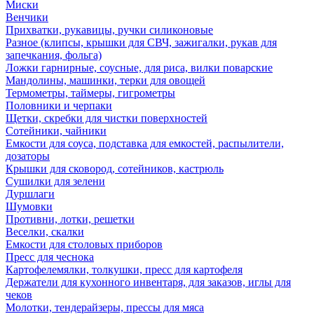
Миски
Венчики
Прихватки, рукавицы, ручки силиконовые
Разное (клипсы, крышки для СВЧ, зажигалки, рукав для
запечкания, фольга)
Ложки гарнирные, соусные, для риса, вилки поварские
Мандолины, машинки, терки для овощей
Термометры, таймеры, гигрометры
Половники и черпаки
Щетки, скребки для чистки поверхностей
Сотейники, чайники
Емкости для соуса, подставка для емкостей, распылители,
дозаторы
Крышки для сковород, сотейников, кастрюль
Сушилки для зелени
Дуршлаги
Шумовки
Противни, лотки, решетки
Веселки, скалки
Емкости для столовых приборов
Пресс для чеснока
Картофелемялки, толкушки, пресс для картофеля
Держатели для кухонного инвентаря, для заказов, иглы для
чеков
Молотки, тендерайзеры, прессы для мяса