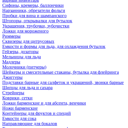
Барный инвентарь
Сифоны, кремеры, баллончики
Нарзанники, обрезатели фольги
Пробки для вина и шампанского
Штопоры, открывалки для бутылок
Украшения, трубочки, зубочистки
Ложки для мороженого
Риммеры
Сквизеры для цитрусовых
Емкости и формы для льда, для охлаждения бутылок
Гейзеры, дозаторы
Мельницы для льда
Мадлеры
Молочники (питчеры)
Шейкеры и смесительные стаканы, бутылка для флейринга
Джиггеры
Подставки барные для салфеток и украшений, звонки барные
Щипцы для льда и сахара
Стрейнеры
Коврики, сетки
Ложки барменские и для абсента, венчики
Ножи барменские
Контейнеры для фруктов и специй
Емкости для сока
Направляющие для бокалов