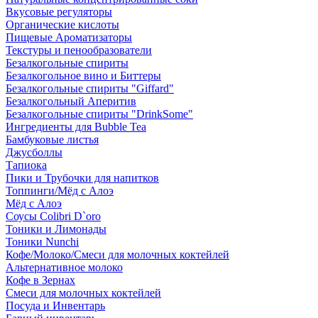
Вкусовые регуляторы
Органические кислоты
Пищевые Ароматизаторы
Текстуры и пенообразователи
Безалкогольные спириты
Безалкогольное вино и Биттеры
Безалкогольные спириты "Giffard"
Безалкогольный Аперитив
Безалкогольные спириты "DrinkSome"
Ингредиенты для Bubble Tea
Бамбуковые листья
Джусболлы
Тапиока
Пики и Трубочки для напитков
Топпинги/Мёд с Алоэ
Мёд с Алоэ
Соусы Colibri D`oro
Тоники и Лимонады
Тоники Nunchi
Кофе/Молоко/Смеси для молочных коктейлей
Альтернативное молоко
Кофе в Зернах
Смеси для молочных коктейлей
Посуда и Инвентарь