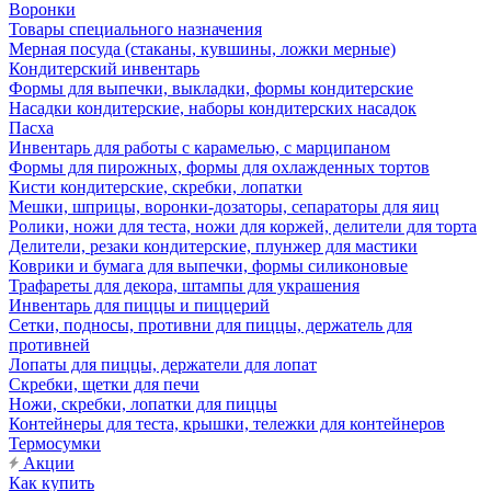
Воронки
Товары специального назначения
Мерная посуда (стаканы, кувшины, ложки мерные)
Кондитерский инвентарь
Формы для выпечки, выкладки, формы кондитерские
Насадки кондитерские, наборы кондитерских насадок
Пасха
Инвентарь для работы с карамелью, с марципаном
Формы для пирожных, формы для охлажденных тортов
Кисти кондитерские, скребки, лопатки
Мешки, шприцы, воронки-дозаторы, сепараторы для яиц
Ролики, ножи для теста, ножи для коржей, делители для торта
Делители, резаки кондитерские, плунжер для мастики
Коврики и бумага для выпечки, формы силиконовые
Трафареты для декора, штампы для украшения
Инвентарь для пиццы и пиццерий
Сетки, подносы, противни для пиццы, держатель для
противней
Лопаты для пиццы, держатели для лопат
Скребки, щетки для печи
Ножи, скребки, лопатки для пиццы
Контейнеры для теста, крышки, тележки для контейнеров
Термосумки
Акции
Как купить