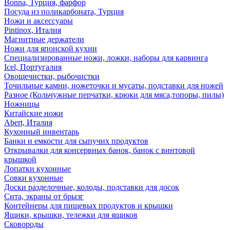
Bonna, Турция, фарфор
Посуда из поликарбоната, Турция
Ножи и аксессуары
Pintinox, Италия
Магнитные держатели
Ножи для японской кухни
Специализированные ножи, ложки, наборы для карвинга
Icel, Португалия
Овощечистки, рыбочистки
Точильные камни, ножеточки и мусаты, подставки для ножей
Разное (Кольчужные перчатки, крюки для мяса,топоры, пилы)
Ножницы
Китайские ножи
Abert, Италия
Кухонный инвентарь
Банки и емкости для сыпучих продуктов
Открывалки для консервных банок, банок с винтовой
крышкой
Лопатки кухонные
Совки кухонные
Доски разделочные, колоды, подставки для досок
Сита, экраны от брызг
Контейнеры для пищевых продуктов и крышки
Ящики, крышки, тележки для ящиков
Сковороды