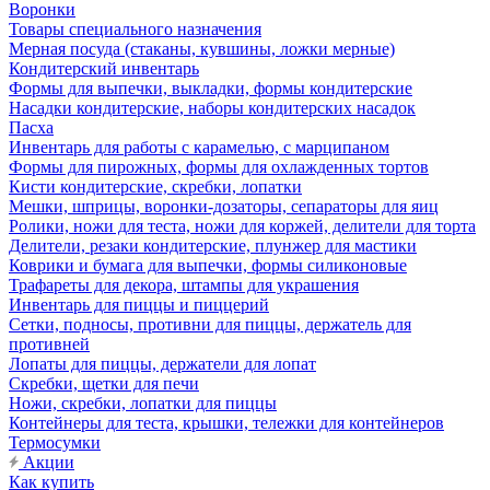
Воронки
Товары специального назначения
Мерная посуда (стаканы, кувшины, ложки мерные)
Кондитерский инвентарь
Формы для выпечки, выкладки, формы кондитерские
Насадки кондитерские, наборы кондитерских насадок
Пасха
Инвентарь для работы с карамелью, с марципаном
Формы для пирожных, формы для охлажденных тортов
Кисти кондитерские, скребки, лопатки
Мешки, шприцы, воронки-дозаторы, сепараторы для яиц
Ролики, ножи для теста, ножи для коржей, делители для торта
Делители, резаки кондитерские, плунжер для мастики
Коврики и бумага для выпечки, формы силиконовые
Трафареты для декора, штампы для украшения
Инвентарь для пиццы и пиццерий
Сетки, подносы, противни для пиццы, держатель для
противней
Лопаты для пиццы, держатели для лопат
Скребки, щетки для печи
Ножи, скребки, лопатки для пиццы
Контейнеры для теста, крышки, тележки для контейнеров
Термосумки
Акции
Как купить