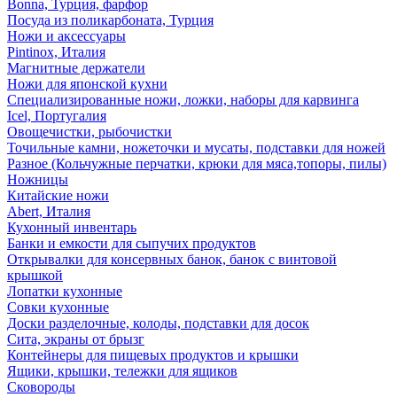
Bonna, Турция, фарфор
Посуда из поликарбоната, Турция
Ножи и аксессуары
Pintinox, Италия
Магнитные держатели
Ножи для японской кухни
Специализированные ножи, ложки, наборы для карвинга
Icel, Португалия
Овощечистки, рыбочистки
Точильные камни, ножеточки и мусаты, подставки для ножей
Разное (Кольчужные перчатки, крюки для мяса,топоры, пилы)
Ножницы
Китайские ножи
Abert, Италия
Кухонный инвентарь
Банки и емкости для сыпучих продуктов
Открывалки для консервных банок, банок с винтовой
крышкой
Лопатки кухонные
Совки кухонные
Доски разделочные, колоды, подставки для досок
Сита, экраны от брызг
Контейнеры для пищевых продуктов и крышки
Ящики, крышки, тележки для ящиков
Сковороды