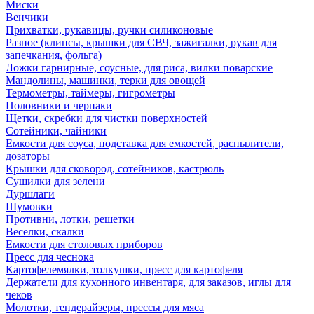
Миски
Венчики
Прихватки, рукавицы, ручки силиконовые
Разное (клипсы, крышки для СВЧ, зажигалки, рукав для
запечкания, фольга)
Ложки гарнирные, соусные, для риса, вилки поварские
Мандолины, машинки, терки для овощей
Термометры, таймеры, гигрометры
Половники и черпаки
Щетки, скребки для чистки поверхностей
Сотейники, чайники
Емкости для соуса, подставка для емкостей, распылители,
дозаторы
Крышки для сковород, сотейников, кастрюль
Сушилки для зелени
Дуршлаги
Шумовки
Противни, лотки, решетки
Веселки, скалки
Емкости для столовых приборов
Пресс для чеснока
Картофелемялки, толкушки, пресс для картофеля
Держатели для кухонного инвентаря, для заказов, иглы для
чеков
Молотки, тендерайзеры, прессы для мяса