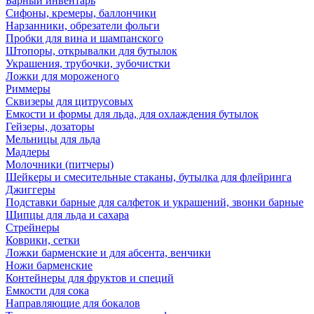
Барный инвентарь
Сифоны, кремеры, баллончики
Нарзанники, обрезатели фольги
Пробки для вина и шампанского
Штопоры, открывалки для бутылок
Украшения, трубочки, зубочистки
Ложки для мороженого
Риммеры
Сквизеры для цитрусовых
Емкости и формы для льда, для охлаждения бутылок
Гейзеры, дозаторы
Мельницы для льда
Мадлеры
Молочники (питчеры)
Шейкеры и смесительные стаканы, бутылка для флейринга
Джиггеры
Подставки барные для салфеток и украшений, звонки барные
Щипцы для льда и сахара
Стрейнеры
Коврики, сетки
Ложки барменские и для абсента, венчики
Ножи барменские
Контейнеры для фруктов и специй
Емкости для сока
Направляющие для бокалов