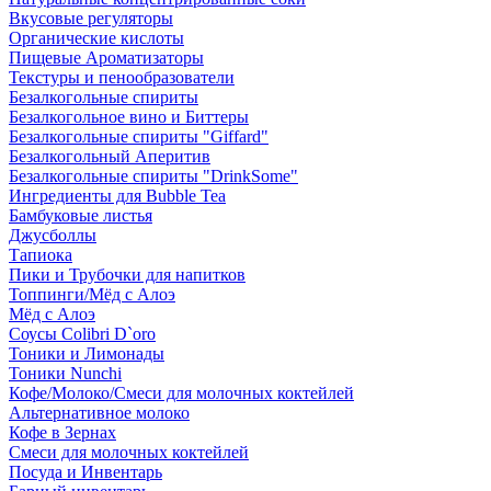
Вкусовые регуляторы
Органические кислоты
Пищевые Ароматизаторы
Текстуры и пенообразователи
Безалкогольные спириты
Безалкогольное вино и Биттеры
Безалкогольные спириты "Giffard"
Безалкогольный Аперитив
Безалкогольные спириты "DrinkSome"
Ингредиенты для Bubble Tea
Бамбуковые листья
Джусболлы
Тапиока
Пики и Трубочки для напитков
Топпинги/Мёд с Алоэ
Мёд с Алоэ
Соусы Colibri D`oro
Тоники и Лимонады
Тоники Nunchi
Кофе/Молоко/Смеси для молочных коктейлей
Альтернативное молоко
Кофе в Зернах
Смеси для молочных коктейлей
Посуда и Инвентарь