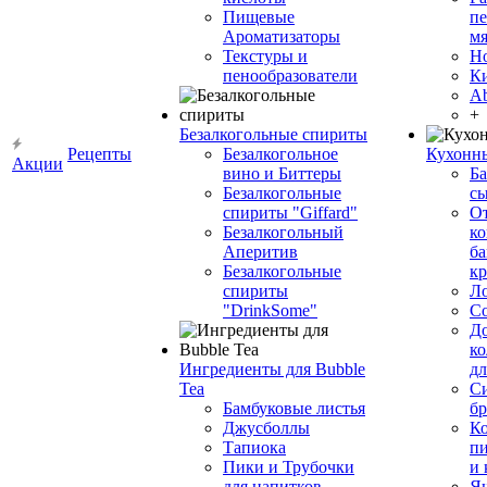
Пищевые
пе
Ароматизаторы
мя
Текстуры и
Н
пенообразователи
К
Ab
+
Безалкогольные спириты
Рецепты
Безалкогольное
Кухонн
Акции
вино и Биттеры
Ба
Безалкогольные
сы
спириты "Giffard"
О
Безалкогольный
ко
Аперитив
ба
Безалкогольные
к
спириты
Л
"DrinkSome"
С
До
ко
Ингредиенты для Bubble
дл
Tea
Си
Бамбуковые листья
бр
Джусболлы
Ко
Тапиока
п
Пики и Трубочки
и
для напитков
Я