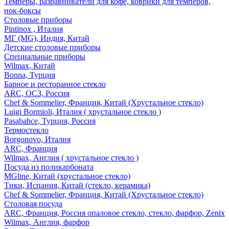
Темперы, разравниватели для кофе, коврики для темперов,
нок-боксы
Столовые приборы
Pintinox , Италия
МГ (MG), Индия, Китай
Детские столовые приборы
Специальные приборы
Wilmax, Китай
Bonna, Турция
Барное и ресторанное стекло
ARC, ОСЗ, Россия
Chef & Sommelier, Франция, Китай (Хрустальное стекло)
Luigi Bormioli, Италия ( хрустальное стекло )
Pasabahce, Турция, Россия
Термостекло
Borgonovo, Италия
ARC, Франция
Wilmax, Англия ( хрустальное стекло )
Посуда из поликарбоната
MGline, Китай (хрустальное стекло)
Тики, Испания, Китай (стекло, керамика)
Chef & Sommelier, Франция, Китай (Хрустальное стекло)
Столовая посуда
ARC, Франция, Россия опаловое стекло, стекло, фарфор, Zenix
Wilmax, Англия, фарфор