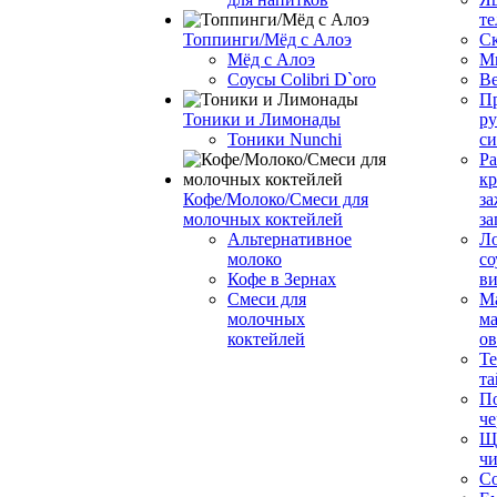
те
Топпинги/Мёд с Алоэ
С
Мёд с Алоэ
М
Соусы Colibri D`oro
В
Пр
Тоники и Лимонады
ру
Тоники Nunchi
с
Ра
к
Кофе/Молоко/Смеси для
за
молочных коктейлей
за
Альтернативное
Л
молоко
со
Кофе в Зернах
ви
Смеси для
М
молочных
ма
коктейлей
о
Т
та
П
че
Ще
чи
Со