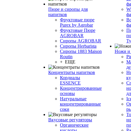
фа
Пюре и сиропы для
Wi
напитков
ф
Фруктовые пюре
Bo
Purex by Agrobar
ф
Фруктовые Пюре
По
AGROBAR
по
Сиропы AGROBAR
Т
Сиропы Herbarista
Сиропы 1883 Maison
Ножи и 
Routin
Pi
+ ЕЩЕ
М
де
Концентраты напитков
Но
Кордиалы
к
ESSENCE
С
Концентрированные
но
основы
дл
Натуральные
Ic
концентрированные
О
соки
р
То
Вкусовые регуляторы
но
Органические
по
кислоты
Ра