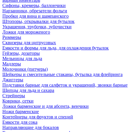
Барный инвентарь
Сифоны, кремеры, баллончики
Нарзанники, обрезатели фольги
Пробки для вина и шампанского
Штопоры, открывалки для бутылок
Украшения, трубочки, зубочистки
Ложки для мороженого
Риммеры
Сквизеры для цитрусовых
Емкости и формы для льда, для охлаждения бутылок
Гейзеры, дозаторы
Мельницы для льда
Мадлеры
Молочники (питчеры)
Шейкеры и смесительные стаканы, бутылка для флейринга
Джиггеры
Подставки барные для салфеток и украшений, звонки барные
Щипцы для льда и сахара
Стрейнеры
Коврики, сетки
Ложки барменские и для абсента, венчики
Ножи барменские
Контейнеры для фруктов и специй
Емкости для сока
Направляющие для бокалов