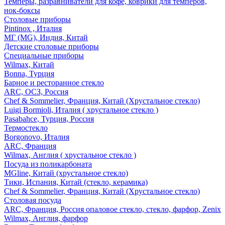
Темперы, разравниватели для кофе, коврики для темперов,
нок-боксы
Столовые приборы
Pintinox , Италия
МГ (MG), Индия, Китай
Детские столовые приборы
Специальные приборы
Wilmax, Китай
Bonna, Турция
Барное и ресторанное стекло
ARC, ОСЗ, Россия
Chef & Sommelier, Франция, Китай (Хрустальное стекло)
Luigi Bormioli, Италия ( хрустальное стекло )
Pasabahce, Турция, Россия
Термостекло
Borgonovo, Италия
ARC, Франция
Wilmax, Англия ( хрустальное стекло )
Посуда из поликарбоната
MGline, Китай (хрустальное стекло)
Тики, Испания, Китай (стекло, керамика)
Chef & Sommelier, Франция, Китай (Хрустальное стекло)
Столовая посуда
ARC, Франция, Россия опаловое стекло, стекло, фарфор, Zenix
Wilmax, Англия, фарфор