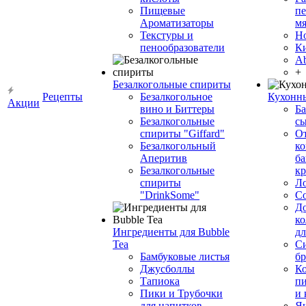
Пищевые
пе
Ароматизаторы
мя
Текстуры и
Н
пенообразователи
К
Ab
+
Безалкогольные спириты
Рецепты
Безалкогольное
Кухонн
Акции
вино и Биттеры
Ба
Безалкогольные
сы
спириты "Giffard"
О
Безалкогольный
ко
Аперитив
ба
Безалкогольные
к
спириты
Л
"DrinkSome"
С
До
ко
Ингредиенты для Bubble
дл
Tea
Си
Бамбуковые листья
бр
Джусболлы
Ко
Тапиока
п
Пики и Трубочки
и
для напитков
Я