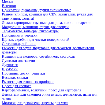
Миски
Венчики
Прихватки, рукавицы, ручки силиконовые
Разное (клипсы, крышки для СВЧ, зажигалки, рукав для
запечкания, фольга)
Ложки гарнирные, соусные, для риса, вилки поварские
Мандолины, машинки, терки для овощей
Термометры, таймеры, гигрометры
Половники и черпаки
Щетки, скребки для чистки поверхностей
Сотейники, чайники
Емкости для соуса, подставка для емкостей, распылители,
дозаторы
Крышки для сковород, сотейников, кастрюль
Сушилки для зелени
Дуршлаги
Шумовки
Противни, лотки, решетки
Веселки, скалки
Емкости для столовых приборов
Пресс для чеснока
Картофелемялки, толкушки, пресс для картофеля
Держатели для кухонного инвентаря, для заказов, иглы для
чеков
Молотки, тендерайзеры, прессы для мяса