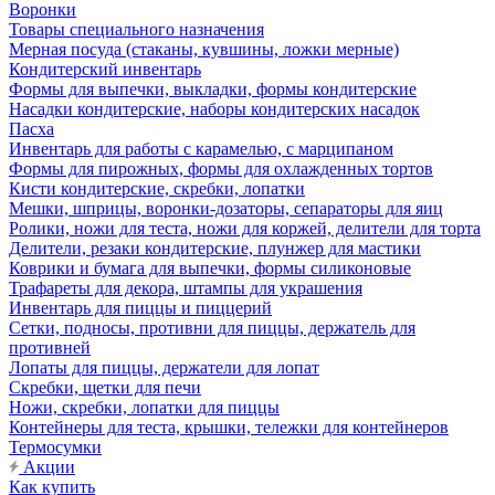
Воронки
Товары специального назначения
Мерная посуда (стаканы, кувшины, ложки мерные)
Кондитерский инвентарь
Формы для выпечки, выкладки, формы кондитерские
Насадки кондитерские, наборы кондитерских насадок
Пасха
Инвентарь для работы с карамелью, с марципаном
Формы для пирожных, формы для охлажденных тортов
Кисти кондитерские, скребки, лопатки
Мешки, шприцы, воронки-дозаторы, сепараторы для яиц
Ролики, ножи для теста, ножи для коржей, делители для торта
Делители, резаки кондитерские, плунжер для мастики
Коврики и бумага для выпечки, формы силиконовые
Трафареты для декора, штампы для украшения
Инвентарь для пиццы и пиццерий
Сетки, подносы, противни для пиццы, держатель для
противней
Лопаты для пиццы, держатели для лопат
Скребки, щетки для печи
Ножи, скребки, лопатки для пиццы
Контейнеры для теста, крышки, тележки для контейнеров
Термосумки
Акции
Как купить