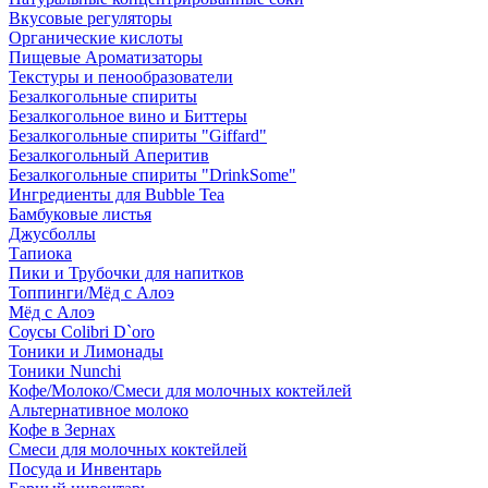
Вкусовые регуляторы
Органические кислоты
Пищевые Ароматизаторы
Текстуры и пенообразователи
Безалкогольные спириты
Безалкогольное вино и Биттеры
Безалкогольные спириты "Giffard"
Безалкогольный Аперитив
Безалкогольные спириты "DrinkSome"
Ингредиенты для Bubble Tea
Бамбуковые листья
Джусболлы
Тапиока
Пики и Трубочки для напитков
Топпинги/Мёд с Алоэ
Мёд с Алоэ
Соусы Colibri D`oro
Тоники и Лимонады
Тоники Nunchi
Кофе/Молоко/Смеси для молочных коктейлей
Альтернативное молоко
Кофе в Зернах
Смеси для молочных коктейлей
Посуда и Инвентарь