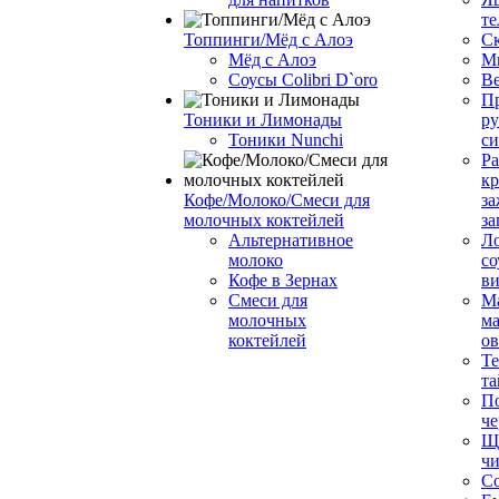
те
Топпинги/Мёд с Алоэ
С
Мёд с Алоэ
М
Соусы Colibri D`oro
В
Пр
Тоники и Лимонады
ру
Тоники Nunchi
с
Ра
к
Кофе/Молоко/Смеси для
за
молочных коктейлей
за
Альтернативное
Л
молоко
со
Кофе в Зернах
ви
Смеси для
М
молочных
ма
коктейлей
о
Т
та
П
че
Ще
чи
Со