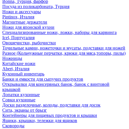
Bonna, Турция, фарфор
Посуда из поликарбоната, Турция
Ножи и аксессуары
Pintinox, Италия
Магнитные держатели
Ножи для японской кухни
Специализированные ножи, ложки, наборы для карвинга
Icel, Португалия
Овощечистки, рыбочистки
Точильные камни, ножеточки и мусаты, подставки для ножей
Разное (Кольчужные перчатки, крюки для мяса,топоры, пилы)
Ножницы
Китайские ножи
Abert, Италия
Кухонный инвентарь
Банки и емкости для сыпучих продуктов
Открывалки для консервных банок, банок с винтовой
крышкой
Лопатки кухонные
Совки кухонные
Доски разделочные, колоды, подставки для досок
Сита, экраны от брызг
Контейнеры для пищевых продуктов и крышки
Ящики, крышки, тележки для ящиков
Сковороды