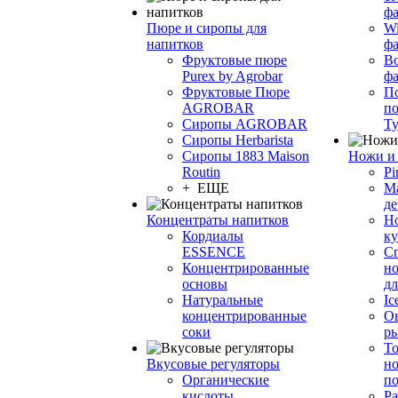
фа
Пюре и сиропы для
Wi
напитков
ф
Фруктовые пюре
Bo
Purex by Agrobar
ф
Фруктовые Пюре
По
AGROBAR
по
Сиропы AGROBAR
Т
Сиропы Herbarista
Сиропы 1883 Maison
Ножи и 
Routin
Pi
+ ЕЩЕ
М
де
Концентраты напитков
Но
Кордиалы
к
ESSENCE
С
Концентрированные
но
основы
дл
Натуральные
Ic
концентрированные
О
соки
р
То
Вкусовые регуляторы
но
Органические
по
кислоты
Ра