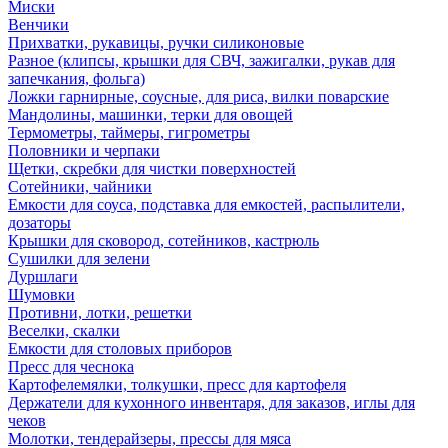
Миски
Венчики
Прихватки, рукавицы, ручки силиконовые
Разное (клипсы, крышки для СВЧ, зажигалки, рукав для
запечкания, фольга)
Ложки гарнирные, соусные, для риса, вилки поварские
Мандолины, машинки, терки для овощей
Термометры, таймеры, гигрометры
Половники и черпаки
Щетки, скребки для чистки поверхностей
Сотейники, чайники
Емкости для соуса, подставка для емкостей, распылители,
дозаторы
Крышки для сковород, сотейников, кастрюль
Сушилки для зелени
Дуршлаги
Шумовки
Противни, лотки, решетки
Веселки, скалки
Емкости для столовых приборов
Пресс для чеснока
Картофелемялки, толкушки, пресс для картофеля
Держатели для кухонного инвентаря, для заказов, иглы для
чеков
Молотки, тендерайзеры, прессы для мяса