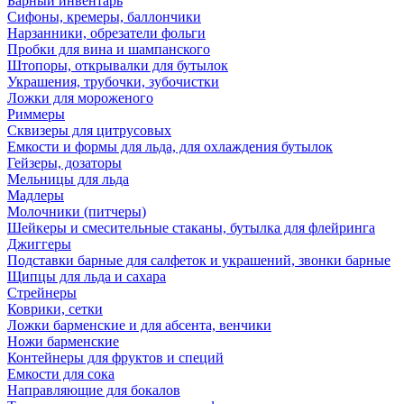
Барный инвентарь
Сифоны, кремеры, баллончики
Нарзанники, обрезатели фольги
Пробки для вина и шампанского
Штопоры, открывалки для бутылок
Украшения, трубочки, зубочистки
Ложки для мороженого
Риммеры
Сквизеры для цитрусовых
Емкости и формы для льда, для охлаждения бутылок
Гейзеры, дозаторы
Мельницы для льда
Мадлеры
Молочники (питчеры)
Шейкеры и смесительные стаканы, бутылка для флейринга
Джиггеры
Подставки барные для салфеток и украшений, звонки барные
Щипцы для льда и сахара
Стрейнеры
Коврики, сетки
Ложки барменские и для абсента, венчики
Ножи барменские
Контейнеры для фруктов и специй
Емкости для сока
Направляющие для бокалов