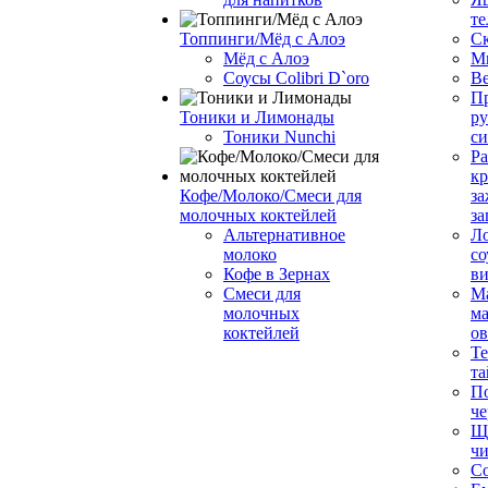
те
Топпинги/Мёд с Алоэ
С
Мёд с Алоэ
М
Соусы Colibri D`oro
В
Пр
Тоники и Лимонады
ру
Тоники Nunchi
с
Ра
к
Кофе/Молоко/Смеси для
за
молочных коктейлей
за
Альтернативное
Л
молоко
со
Кофе в Зернах
ви
Смеси для
М
молочных
ма
коктейлей
о
Т
та
П
че
Ще
чи
Со