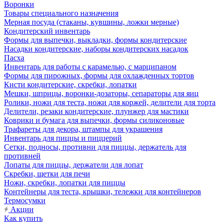
Воронки
Товары специального назначения
Мерная посуда (стаканы, кувшины, ложки мерные)
Кондитерский инвентарь
Формы для выпечки, выкладки, формы кондитерские
Насадки кондитерские, наборы кондитерских насадок
Пасха
Инвентарь для работы с карамелью, с марципаном
Формы для пирожных, формы для охлажденных тортов
Кисти кондитерские, скребки, лопатки
Мешки, шприцы, воронки-дозаторы, сепараторы для яиц
Ролики, ножи для теста, ножи для коржей, делители для торта
Делители, резаки кондитерские, плунжер для мастики
Коврики и бумага для выпечки, формы силиконовые
Трафареты для декора, штампы для украшения
Инвентарь для пиццы и пиццерий
Сетки, подносы, противни для пиццы, держатель для
противней
Лопаты для пиццы, держатели для лопат
Скребки, щетки для печи
Ножи, скребки, лопатки для пиццы
Контейнеры для теста, крышки, тележки для контейнеров
Термосумки
Акции
Как купить