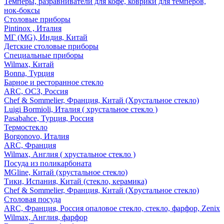
Темперы, разравниватели для кофе, коврики для темперов,
нок-боксы
Столовые приборы
Pintinox , Италия
МГ (MG), Индия, Китай
Детские столовые приборы
Специальные приборы
Wilmax, Китай
Bonna, Турция
Барное и ресторанное стекло
ARC, ОСЗ, Россия
Chef & Sommelier, Франция, Китай (Хрустальное стекло)
Luigi Bormioli, Италия ( хрустальное стекло )
Pasabahce, Турция, Россия
Термостекло
Borgonovo, Италия
ARC, Франция
Wilmax, Англия ( хрустальное стекло )
Посуда из поликарбоната
MGline, Китай (хрустальное стекло)
Тики, Испания, Китай (стекло, керамика)
Chef & Sommelier, Франция, Китай (Хрустальное стекло)
Столовая посуда
ARC, Франция, Россия опаловое стекло, стекло, фарфор, Zenix
Wilmax, Англия, фарфор