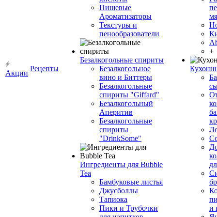
Пищевые
пе
Ароматизаторы
мя
Текстуры и
Н
пенообразователи
К
Ab
+
Безалкогольные спириты
Рецепты
Безалкогольное
Кухонн
Акции
вино и Биттеры
Ба
Безалкогольные
сы
спириты "Giffard"
О
Безалкогольный
ко
Аперитив
ба
Безалкогольные
к
спириты
Л
"DrinkSome"
С
До
ко
Ингредиенты для Bubble
дл
Tea
Си
Бамбуковые листья
бр
Джусболлы
Ко
Тапиока
п
Пики и Трубочки
и
для напитков
Я