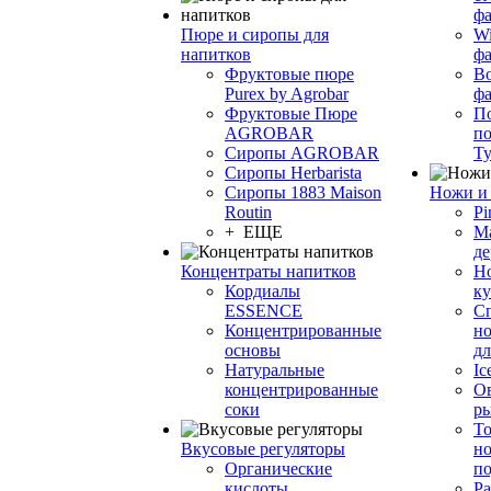
фа
Пюре и сиропы для
Wi
напитков
ф
Фруктовые пюре
Bo
Purex by Agrobar
ф
Фруктовые Пюре
По
AGROBAR
по
Сиропы AGROBAR
Т
Сиропы Herbarista
Сиропы 1883 Maison
Ножи и 
Routin
Pi
+ ЕЩЕ
М
де
Концентраты напитков
Но
Кордиалы
к
ESSENCE
С
Концентрированные
но
основы
дл
Натуральные
Ic
концентрированные
О
соки
р
То
Вкусовые регуляторы
но
Органические
по
кислоты
Ра