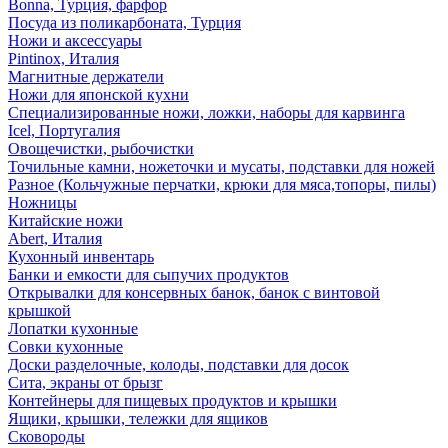
Bonna, Турция, фарфор
Посуда из поликарбоната, Турция
Ножи и аксессуары
Pintinox, Италия
Магнитные держатели
Ножи для японской кухни
Специализированные ножи, ложки, наборы для карвинга
Icel, Португалия
Овощечистки, рыбочистки
Точильные камни, ножеточки и мусаты, подставки для ножей
Разное (Кольчужные перчатки, крюки для мяса,топоры, пилы)
Ножницы
Китайские ножи
Abert, Италия
Кухонный инвентарь
Банки и емкости для сыпучих продуктов
Открывалки для консервных банок, банок с винтовой
крышкой
Лопатки кухонные
Совки кухонные
Доски разделочные, колоды, подставки для досок
Сита, экраны от брызг
Контейнеры для пищевых продуктов и крышки
Ящики, крышки, тележки для ящиков
Сковороды