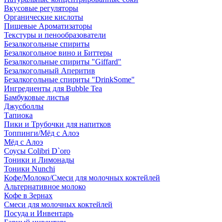
Вкусовые регуляторы
Органические кислоты
Пищевые Ароматизаторы
Текстуры и пенообразователи
Безалкогольные спириты
Безалкогольное вино и Биттеры
Безалкогольные спириты "Giffard"
Безалкогольный Аперитив
Безалкогольные спириты "DrinkSome"
Ингредиенты для Bubble Tea
Бамбуковые листья
Джусболлы
Тапиока
Пики и Трубочки для напитков
Топпинги/Мёд с Алоэ
Мёд с Алоэ
Соусы Colibri D`oro
Тоники и Лимонады
Тоники Nunchi
Кофе/Молоко/Смеси для молочных коктейлей
Альтернативное молоко
Кофе в Зернах
Смеси для молочных коктейлей
Посуда и Инвентарь