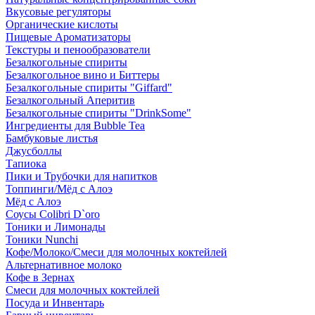
Вкусовые регуляторы
Органические кислоты
Пищевые Ароматизаторы
Текстуры и пенообразователи
Безалкогольные спириты
Безалкогольное вино и Биттеры
Безалкогольные спириты "Giffard"
Безалкогольный Аперитив
Безалкогольные спириты "DrinkSome"
Ингредиенты для Bubble Tea
Бамбуковые листья
Джусболлы
Тапиока
Пики и Трубочки для напитков
Топпинги/Мёд с Алоэ
Мёд с Алоэ
Соусы Colibri D`oro
Тоники и Лимонады
Тоники Nunchi
Кофе/Молоко/Смеси для молочных коктейлей
Альтернативное молоко
Кофе в Зернах
Смеси для молочных коктейлей
Посуда и Инвентарь