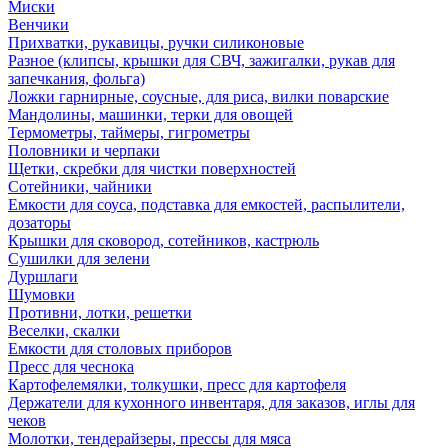
Миски
Венчики
Прихватки, рукавицы, ручки силиконовые
Разное (клипсы, крышки для СВЧ, зажигалки, рукав для
запечкания, фольга)
Ложки гарнирные, соусные, для риса, вилки поварские
Мандолины, машинки, терки для овощей
Термометры, таймеры, гигрометры
Половники и черпаки
Щетки, скребки для чистки поверхностей
Сотейники, чайники
Емкости для соуса, подставка для емкостей, распылители,
дозаторы
Крышки для сковород, сотейников, кастрюль
Сушилки для зелени
Дуршлаги
Шумовки
Противни, лотки, решетки
Веселки, скалки
Емкости для столовых приборов
Пресс для чеснока
Картофелемялки, толкушки, пресс для картофеля
Держатели для кухонного инвентаря, для заказов, иглы для
чеков
Молотки, тендерайзеры, прессы для мяса