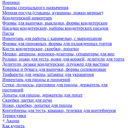
Воронки
Товары специального назначения
Мерная посуда (стаканы, кувшины, ложки мерные)
Кондитерский инвентарь
Формы для выпечки, выкладки, формы кондитерские
Насадки кондитерские, наборы кондитерских насадок
Пасха
Инвентарь для работы с карамелью, с марципаном
Формы для пирожных, формы для охлажденных тортов
Кисти кондитерские, скребки, лопатки
Мешки, шприцы, воронки-дозаторы, сепараторы для яиц
Ролики, ножи для теста, ножи для коржей, делители для торта
Делители, резаки кондитерские, плунжер для мастики
Коврики и бумага для выпечки, формы силиконовые
Трафареты для декора, штампы для украшения
Инвентарь для пиццы и пиццерий
Сетки, подносы, противни для пиццы, держатель для
противней
Лопаты для пиццы, держатели для лопат
Скребки, щетки для печи
Ножи, скребки, лопатки для пиццы
Контейнеры для теста, крышки, тележки для контейнеров
Термосумки
Акции
Как купить