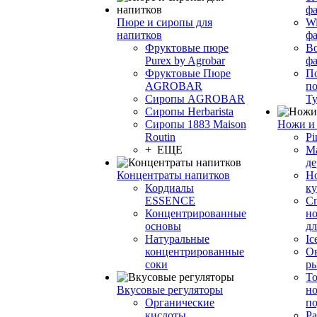
фа
Пюре и сиропы для
Wi
напитков
ф
Фруктовые пюре
Bo
Purex by Agrobar
ф
Фруктовые Пюре
По
AGROBAR
по
Сиропы AGROBAR
Т
Сиропы Herbarista
Сиропы 1883 Maison
Ножи и 
Routin
Pi
+ ЕЩЕ
М
де
Концентраты напитков
Но
Кордиалы
к
ESSENCE
С
Концентрированные
но
основы
дл
Натуральные
Ic
концентрированные
О
соки
р
То
Вкусовые регуляторы
но
Органические
по
кислоты
Ра