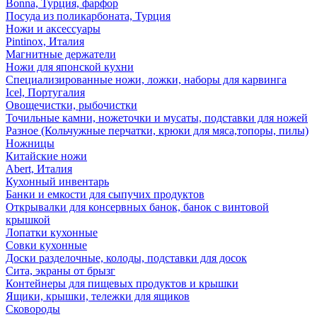
Bonna, Турция, фарфор
Посуда из поликарбоната, Турция
Ножи и аксессуары
Pintinox, Италия
Магнитные держатели
Ножи для японской кухни
Специализированные ножи, ложки, наборы для карвинга
Icel, Португалия
Овощечистки, рыбочистки
Точильные камни, ножеточки и мусаты, подставки для ножей
Разное (Кольчужные перчатки, крюки для мяса,топоры, пилы)
Ножницы
Китайские ножи
Abert, Италия
Кухонный инвентарь
Банки и емкости для сыпучих продуктов
Открывалки для консервных банок, банок с винтовой
крышкой
Лопатки кухонные
Совки кухонные
Доски разделочные, колоды, подставки для досок
Сита, экраны от брызг
Контейнеры для пищевых продуктов и крышки
Ящики, крышки, тележки для ящиков
Сковороды