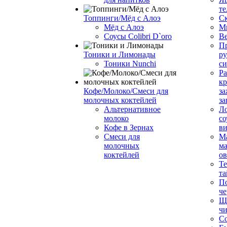
те
Топпинги/Мёд с Алоэ
С
Мёд с Алоэ
М
Соусы Colibri D`oro
В
Пр
Тоники и Лимонады
ру
Тоники Nunchi
с
Ра
к
Кофе/Молоко/Смеси для
за
молочных коктейлей
за
Альтернативное
Л
молоко
со
Кофе в Зернах
ви
Смеси для
М
молочных
ма
коктейлей
о
Т
та
П
че
Ще
чи
Со