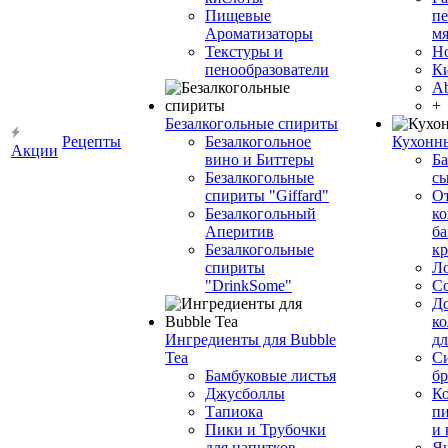
Пищевые
пе
Ароматизаторы
мя
Текстуры и
Н
пенообразователи
К
Ab
+
Безалкогольные спириты
Рецепты
Безалкогольное
Кухонн
Акции
вино и Биттеры
Ба
Безалкогольные
сы
спириты "Giffard"
О
Безалкогольный
ко
Аперитив
ба
Безалкогольные
к
спириты
Л
"DrinkSome"
С
До
ко
Ингредиенты для Bubble
дл
Tea
Си
Бамбуковые листья
бр
Джусболлы
Ко
Тапиока
п
Пики и Трубочки
и
для напитков
Я