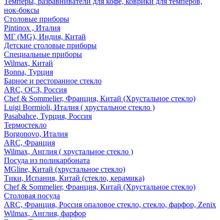
Темперы, разравниватели для кофе, коврики для темперов,
нок-боксы
Столовые приборы
Pintinox , Италия
МГ (MG), Индия, Китай
Детские столовые приборы
Специальные приборы
Wilmax, Китай
Bonna, Турция
Барное и ресторанное стекло
ARC, ОСЗ, Россия
Chef & Sommelier, Франция, Китай (Хрустальное стекло)
Luigi Bormioli, Италия ( хрустальное стекло )
Pasabahce, Турция, Россия
Термостекло
Borgonovo, Италия
ARC, Франция
Wilmax, Англия ( хрустальное стекло )
Посуда из поликарбоната
MGline, Китай (хрустальное стекло)
Тики, Испания, Китай (стекло, керамика)
Chef & Sommelier, Франция, Китай (Хрустальное стекло)
Столовая посуда
ARC, Франция, Россия опаловое стекло, стекло, фарфор, Zenix
Wilmax, Англия, фарфор