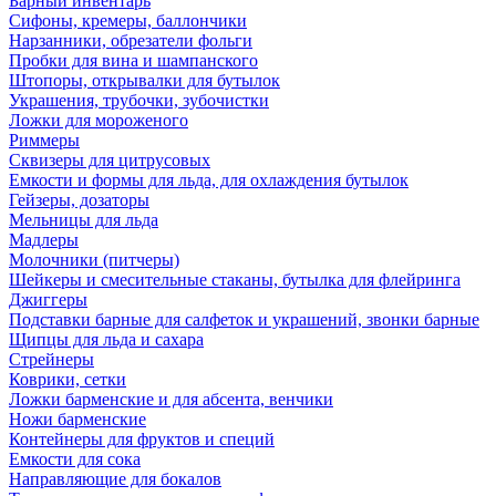
Барный инвентарь
Сифоны, кремеры, баллончики
Нарзанники, обрезатели фольги
Пробки для вина и шампанского
Штопоры, открывалки для бутылок
Украшения, трубочки, зубочистки
Ложки для мороженого
Риммеры
Сквизеры для цитрусовых
Емкости и формы для льда, для охлаждения бутылок
Гейзеры, дозаторы
Мельницы для льда
Мадлеры
Молочники (питчеры)
Шейкеры и смесительные стаканы, бутылка для флейринга
Джиггеры
Подставки барные для салфеток и украшений, звонки барные
Щипцы для льда и сахара
Стрейнеры
Коврики, сетки
Ложки барменские и для абсента, венчики
Ножи барменские
Контейнеры для фруктов и специй
Емкости для сока
Направляющие для бокалов