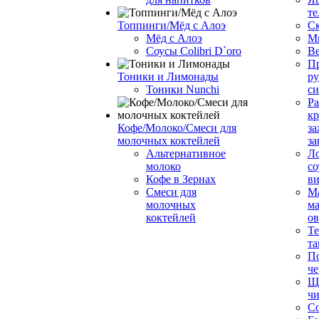
те
Топпинги/Мёд с Алоэ
С
Мёд с Алоэ
М
Соусы Colibri D`oro
В
Пр
Тоники и Лимонады
ру
Тоники Nunchi
с
Ра
к
Кофе/Молоко/Смеси для
за
молочных коктейлей
за
Альтернативное
Л
молоко
со
Кофе в Зернах
ви
Смеси для
М
молочных
ма
коктейлей
о
Т
та
П
че
Ще
чи
Со