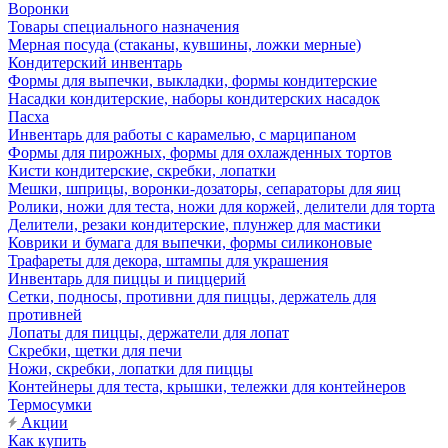
Воронки
Товары специального назначения
Мерная посуда (стаканы, кувшины, ложки мерные)
Кондитерский инвентарь
Формы для выпечки, выкладки, формы кондитерские
Насадки кондитерские, наборы кондитерских насадок
Пасха
Инвентарь для работы с карамелью, с марципаном
Формы для пирожных, формы для охлажденных тортов
Кисти кондитерские, скребки, лопатки
Мешки, шприцы, воронки-дозаторы, сепараторы для яиц
Ролики, ножи для теста, ножи для коржей, делители для торта
Делители, резаки кондитерские, плунжер для мастики
Коврики и бумага для выпечки, формы силиконовые
Трафареты для декора, штампы для украшения
Инвентарь для пиццы и пиццерий
Сетки, подносы, противни для пиццы, держатель для
противней
Лопаты для пиццы, держатели для лопат
Скребки, щетки для печи
Ножи, скребки, лопатки для пиццы
Контейнеры для теста, крышки, тележки для контейнеров
Термосумки
Акции
Как купить