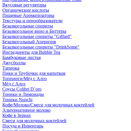
Вкусовые регуляторы
Органические кислоты
Пищевые Ароматизаторы
Текстуры и пенообразователи
Безалкогольные спириты
Безалкогольное вино и Биттеры
Безалкогольные спириты "Giffard"
Безалкогольный Аперитив
Безалкогольные спириты "DrinkSome"
Ингредиенты для Bubble Tea
Бамбуковые листья
Джусболлы
Тапиока
Пики и Трубочки для напитков
Топпинги/Мёд с Алоэ
Мёд с Алоэ
Соусы Colibri D`oro
Тоники и Лимонады
Тоники Nunchi
Кофе/Молоко/Смеси для молочных коктейлей
Альтернативное молоко
Кофе в Зернах
Смеси для молочных коктейлей
Посуда и Инвентарь