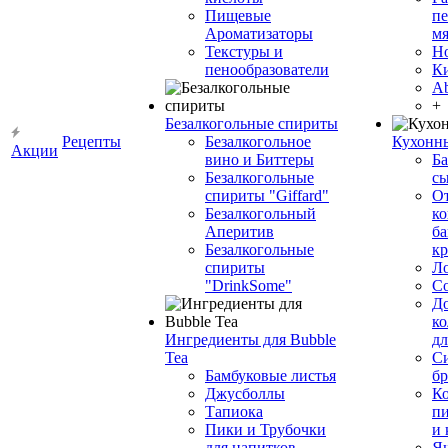
Пищевые
пе
Ароматизаторы
мя
Текстуры и
Н
пенообразователи
К
Ab
+
Безалкогольные спириты
Рецепты
Безалкогольное
Кухонн
Акции
вино и Биттеры
Ба
Безалкогольные
сы
спириты "Giffard"
О
Безалкогольный
ко
Аперитив
ба
Безалкогольные
к
спириты
Л
"DrinkSome"
С
До
ко
Ингредиенты для Bubble
дл
Tea
Си
Бамбуковые листья
бр
Джусболлы
Ко
Тапиока
п
Пики и Трубочки
и
для напитков
Я