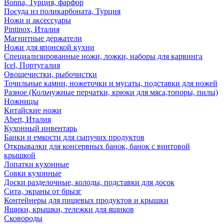
Bonna, Турция, фарфор
Посуда из поликарбоната, Турция
Ножи и аксессуары
Pintinox, Италия
Магнитные держатели
Ножи для японской кухни
Специализированные ножи, ложки, наборы для карвинга
Icel, Португалия
Овощечистки, рыбочистки
Точильные камни, ножеточки и мусаты, подставки для ножей
Разное (Кольчужные перчатки, крюки для мяса,топоры, пилы)
Ножницы
Китайские ножи
Abert, Италия
Кухонный инвентарь
Банки и емкости для сыпучих продуктов
Открывалки для консервных банок, банок с винтовой
крышкой
Лопатки кухонные
Совки кухонные
Доски разделочные, колоды, подставки для досок
Сита, экраны от брызг
Контейнеры для пищевых продуктов и крышки
Ящики, крышки, тележки для ящиков
Сковороды