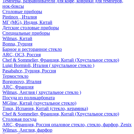
Темперы, разравниватели для кофе, коврики для темперов,
нок-боксы
Столовые приборы
Pintinox , Италия
МГ (MG), Индия, Китай
Детские столовые приборы
Специальные приборы
Wilmax, Китай
Bonna, Турция
Барное и ресторанное стекло
ARC, ОСЗ, Россия
Chef & Sommelier, Франция, Китай (Хрустальное стекло)
Luigi Bormioli, Италия ( хрустальное стекло )
Pasabahce, Турция, Россия
Термостекло
Borgonovo, Италия
ARC, Франция
Wilmax, Англия ( хрустальное стекло )
Посуда из поликарбоната
MGline, Китай (хрустальное стекло)
Тики, Испания, Китай (стекло, керамика)
Chef & Sommelier, Франция, Китай (Хрустальное стекло)
Столовая посуда
ARC, Франция, Россия опаловое стекло, стекло, фарфор, Zenix
Wilmax, Англия, фарфор