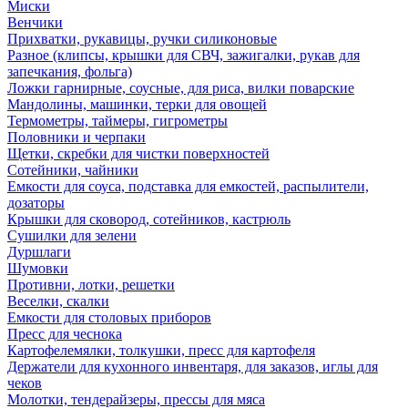
Миски
Венчики
Прихватки, рукавицы, ручки силиконовые
Разное (клипсы, крышки для СВЧ, зажигалки, рукав для
запечкания, фольга)
Ложки гарнирные, соусные, для риса, вилки поварские
Мандолины, машинки, терки для овощей
Термометры, таймеры, гигрометры
Половники и черпаки
Щетки, скребки для чистки поверхностей
Сотейники, чайники
Емкости для соуса, подставка для емкостей, распылители,
дозаторы
Крышки для сковород, сотейников, кастрюль
Сушилки для зелени
Дуршлаги
Шумовки
Противни, лотки, решетки
Веселки, скалки
Емкости для столовых приборов
Пресс для чеснока
Картофелемялки, толкушки, пресс для картофеля
Держатели для кухонного инвентаря, для заказов, иглы для
чеков
Молотки, тендерайзеры, прессы для мяса