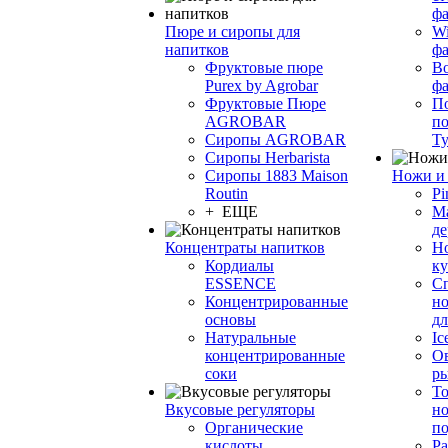
фа
Пюре и сиропы для
Wi
напитков
ф
Фруктовые пюре
Bo
Purex by Agrobar
ф
Фруктовые Пюре
По
AGROBAR
по
Сиропы AGROBAR
Т
Сиропы Herbarista
Сиропы 1883 Maison
Ножи и 
Routin
Pi
+ ЕЩЕ
М
де
Концентраты напитков
Но
Кордиалы
к
ESSENCE
С
Концентрированные
но
основы
дл
Натуральные
Ic
концентрированные
О
соки
р
То
Вкусовые регуляторы
но
Органические
по
кислоты
Ра