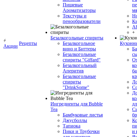
Пищевые
пе
Ароматизаторы
мя
Текстуры и
Н
пенообразователи
К
Ab
+
Безалкогольные спириты
Рецепты
Безалкогольное
Кухонн
Акции
вино и Биттеры
Ба
Безалкогольные
сы
спириты "Giffard"
О
Безалкогольный
ко
Аперитив
ба
Безалкогольные
к
спириты
Л
"DrinkSome"
С
До
ко
Ингредиенты для Bubble
дл
Tea
Си
Бамбуковые листья
бр
Джусболлы
Ко
Тапиока
п
Пики и Трубочки
и
для напитков
Я