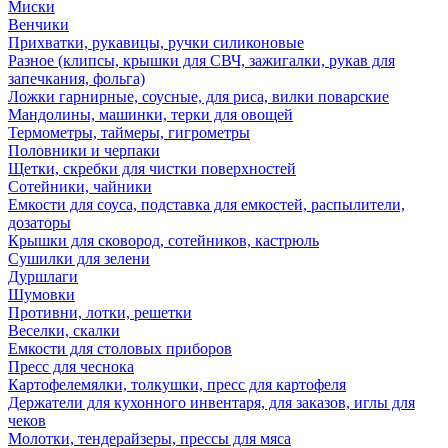
Миски
Венчики
Прихватки, рукавицы, ручки силиконовые
Разное (клипсы, крышки для СВЧ, зажигалки, рукав для
запечкания, фольга)
Ложки гарнирные, соусные, для риса, вилки поварские
Мандолины, машинки, терки для овощей
Термометры, таймеры, гигрометры
Половники и черпаки
Щетки, скребки для чистки поверхностей
Сотейники, чайники
Емкости для соуса, подставка для емкостей, распылители,
дозаторы
Крышки для сковород, сотейников, кастрюль
Сушилки для зелени
Дуршлаги
Шумовки
Противни, лотки, решетки
Веселки, скалки
Емкости для столовых приборов
Пресс для чеснока
Картофелемялки, толкушки, пресс для картофеля
Держатели для кухонного инвентаря, для заказов, иглы для
чеков
Молотки, тендерайзеры, прессы для мяса