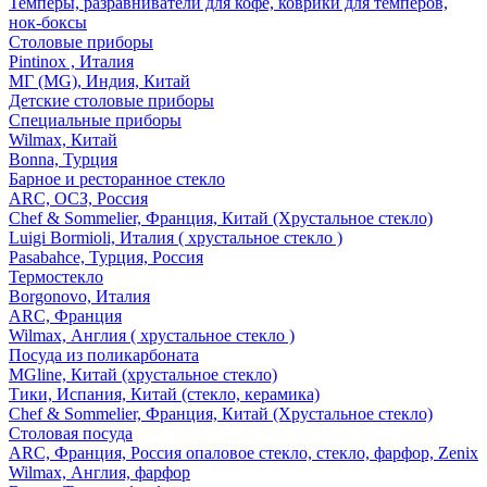
Темперы, разравниватели для кофе, коврики для темперов,
нок-боксы
Столовые приборы
Pintinox , Италия
МГ (MG), Индия, Китай
Детские столовые приборы
Специальные приборы
Wilmax, Китай
Bonna, Турция
Барное и ресторанное стекло
ARC, ОСЗ, Россия
Chef & Sommelier, Франция, Китай (Хрустальное стекло)
Luigi Bormioli, Италия ( хрустальное стекло )
Pasabahce, Турция, Россия
Термостекло
Borgonovo, Италия
ARC, Франция
Wilmax, Англия ( хрустальное стекло )
Посуда из поликарбоната
MGline, Китай (хрустальное стекло)
Тики, Испания, Китай (стекло, керамика)
Chef & Sommelier, Франция, Китай (Хрустальное стекло)
Столовая посуда
ARC, Франция, Россия опаловое стекло, стекло, фарфор, Zenix
Wilmax, Англия, фарфор