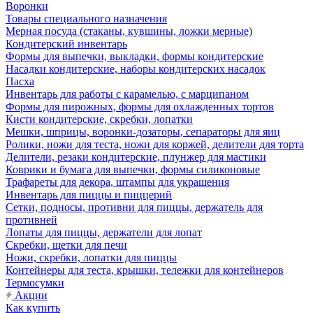
Воронки
Товары специального назначения
Мерная посуда (стаканы, кувшины, ложки мерные)
Кондитерский инвентарь
Формы для выпечки, выкладки, формы кондитерские
Насадки кондитерские, наборы кондитерских насадок
Пасха
Инвентарь для работы с карамелью, с марципаном
Формы для пирожных, формы для охлажденных тортов
Кисти кондитерские, скребки, лопатки
Мешки, шприцы, воронки-дозаторы, сепараторы для яиц
Ролики, ножи для теста, ножи для коржей, делители для торта
Делители, резаки кондитерские, плунжер для мастики
Коврики и бумага для выпечки, формы силиконовые
Трафареты для декора, штампы для украшения
Инвентарь для пиццы и пиццерий
Сетки, подносы, противни для пиццы, держатель для
противней
Лопаты для пиццы, держатели для лопат
Скребки, щетки для печи
Ножи, скребки, лопатки для пиццы
Контейнеры для теста, крышки, тележки для контейнеров
Термосумки
Акции
Как купить