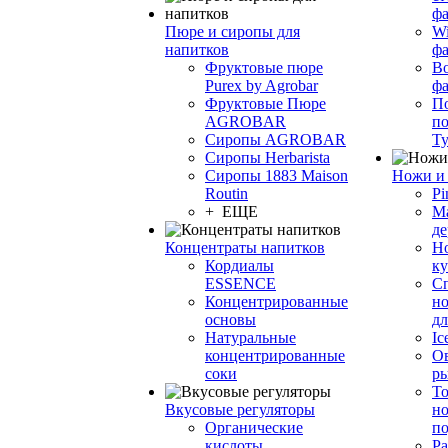
фа
Пюре и сиропы для
Wi
напитков
ф
Фруктовые пюре
Bo
Purex by Agrobar
ф
Фруктовые Пюре
По
AGROBAR
по
Сиропы AGROBAR
Т
Сиропы Herbarista
Сиропы 1883 Maison
Ножи и 
Routin
Pi
+ ЕЩЕ
М
де
Концентраты напитков
Но
Кордиалы
к
ESSENCE
С
Концентрированные
но
основы
дл
Натуральные
Ic
концентрированные
О
соки
р
То
Вкусовые регуляторы
но
Органические
по
кислоты
Ра