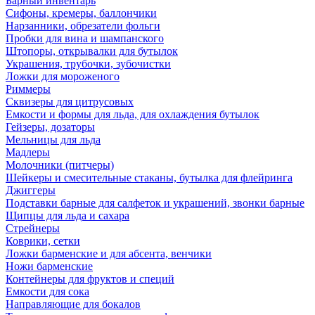
Барный инвентарь
Сифоны, кремеры, баллончики
Нарзанники, обрезатели фольги
Пробки для вина и шампанского
Штопоры, открывалки для бутылок
Украшения, трубочки, зубочистки
Ложки для мороженого
Риммеры
Сквизеры для цитрусовых
Емкости и формы для льда, для охлаждения бутылок
Гейзеры, дозаторы
Мельницы для льда
Мадлеры
Молочники (питчеры)
Шейкеры и смесительные стаканы, бутылка для флейринга
Джиггеры
Подставки барные для салфеток и украшений, звонки барные
Щипцы для льда и сахара
Стрейнеры
Коврики, сетки
Ложки барменские и для абсента, венчики
Ножи барменские
Контейнеры для фруктов и специй
Емкости для сока
Направляющие для бокалов