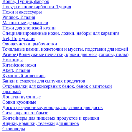
Bonna, Турция, фарфор
Посуда из поликарбоната, Турция
Ножи и аксессуары
Pintinox, Италия
Магнитные держатели
Ножи для японской кухни
Специализированные ножи, ложки, наборы для карвинга
Icel, Португалия
Овощечистки, рыбочистки
Точильные камни, ножеточки и мусаты, подставки для ножей
Разное (Кольчужные перчатки, крюки для мяса,топоры, пилы)
Ножницы
Китайские ножи
Abert, Италия
Кухонный инвентарь
Банки и емкости для сыпучих продуктов
Открывалки для консервных банок, банок с винтовой
крышкой
Лопатки кухонные
Совки кухонные
Доски разделочные, колоды, подставки для досок
Сита, экраны от брызг
Контейнеры для пищевых продуктов и крышки
Ящики, крышки, тележки для ящиков
Сковороды