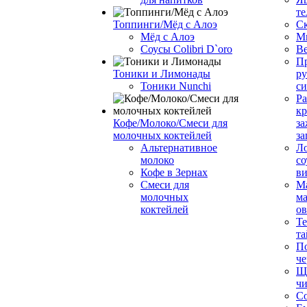
те
Топпинги/Мёд с Алоэ
С
Мёд с Алоэ
М
Соусы Colibri D`oro
В
Пр
Тоники и Лимонады
ру
Тоники Nunchi
с
Ра
к
Кофе/Молоко/Смеси для
за
молочных коктейлей
за
Альтернативное
Л
молоко
со
Кофе в Зернах
ви
Смеси для
М
молочных
ма
коктейлей
о
Т
та
П
че
Ще
чи
Со