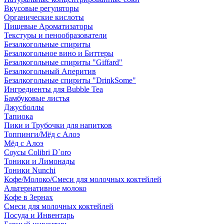
Вкусовые регуляторы
Органические кислоты
Пищевые Ароматизаторы
Текстуры и пенообразователи
Безалкогольные спириты
Безалкогольное вино и Биттеры
Безалкогольные спириты "Giffard"
Безалкогольный Аперитив
Безалкогольные спириты "DrinkSome"
Ингредиенты для Bubble Tea
Бамбуковые листья
Джусболлы
Тапиока
Пики и Трубочки для напитков
Топпинги/Мёд с Алоэ
Мёд с Алоэ
Соусы Colibri D`oro
Тоники и Лимонады
Тоники Nunchi
Кофе/Молоко/Смеси для молочных коктейлей
Альтернативное молоко
Кофе в Зернах
Смеси для молочных коктейлей
Посуда и Инвентарь