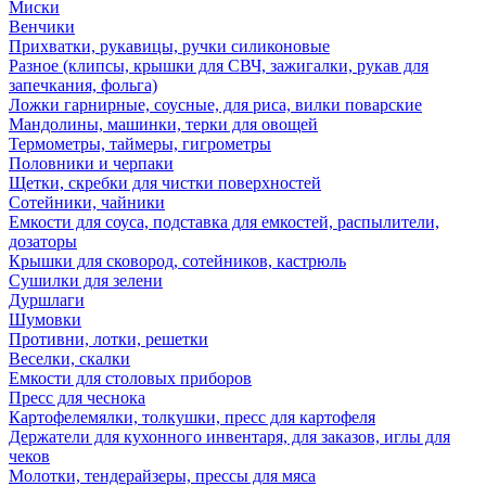
Миски
Венчики
Прихватки, рукавицы, ручки силиконовые
Разное (клипсы, крышки для СВЧ, зажигалки, рукав для
запечкания, фольга)
Ложки гарнирные, соусные, для риса, вилки поварские
Мандолины, машинки, терки для овощей
Термометры, таймеры, гигрометры
Половники и черпаки
Щетки, скребки для чистки поверхностей
Сотейники, чайники
Емкости для соуса, подставка для емкостей, распылители,
дозаторы
Крышки для сковород, сотейников, кастрюль
Сушилки для зелени
Дуршлаги
Шумовки
Противни, лотки, решетки
Веселки, скалки
Емкости для столовых приборов
Пресс для чеснока
Картофелемялки, толкушки, пресс для картофеля
Держатели для кухонного инвентаря, для заказов, иглы для
чеков
Молотки, тендерайзеры, прессы для мяса