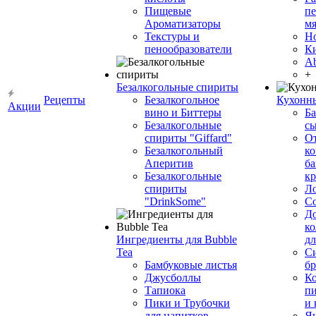
Пищевые
пе
Ароматизаторы
мя
Текстуры и
Н
пенообразователи
К
Ab
+
Безалкогольные спириты
Рецепты
Безалкогольное
Кухонн
Акции
вино и Биттеры
Ба
Безалкогольные
сы
спириты "Giffard"
О
Безалкогольный
ко
Аперитив
ба
Безалкогольные
к
спириты
Л
"DrinkSome"
С
До
ко
Ингредиенты для Bubble
дл
Tea
Си
Бамбуковые листья
бр
Джусболлы
Ко
Тапиока
п
Пики и Трубочки
и
для напитков
Я