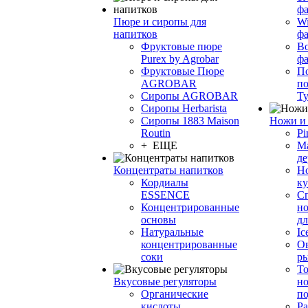
фа
Пюре и сиропы для
Wi
напитков
ф
Фруктовые пюре
Bo
Purex by Agrobar
ф
Фруктовые Пюре
По
AGROBAR
по
Сиропы AGROBAR
Т
Сиропы Herbarista
Сиропы 1883 Maison
Ножи и 
Routin
Pi
+ ЕЩЕ
М
де
Концентраты напитков
Но
Кордиалы
к
ESSENCE
С
Концентрированные
но
основы
дл
Натуральные
Ic
концентрированные
О
соки
р
То
Вкусовые регуляторы
но
Органические
по
кислоты
Ра