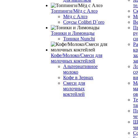
те
Топпинги/Мёд с Алоэ
С
Мёд с Алоэ
М
Соусы Colibri D`oro
В
Пр
Тоники и Лимонады
ру
Тоники Nunchi
с
Ра
к
Кофе/Молоко/Смеси для
за
молочных коктейлей
за
Альтернативное
Л
молоко
со
Кофе в Зернах
ви
Смеси для
М
молочных
ма
коктейлей
о
Т
та
П
че
Ще
чи
Со