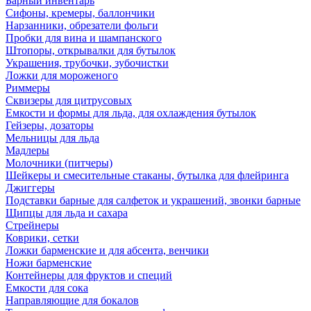
Барный инвентарь
Сифоны, кремеры, баллончики
Нарзанники, обрезатели фольги
Пробки для вина и шампанского
Штопоры, открывалки для бутылок
Украшения, трубочки, зубочистки
Ложки для мороженого
Риммеры
Сквизеры для цитрусовых
Емкости и формы для льда, для охлаждения бутылок
Гейзеры, дозаторы
Мельницы для льда
Мадлеры
Молочники (питчеры)
Шейкеры и смесительные стаканы, бутылка для флейринга
Джиггеры
Подставки барные для салфеток и украшений, звонки барные
Щипцы для льда и сахара
Стрейнеры
Коврики, сетки
Ложки барменские и для абсента, венчики
Ножи барменские
Контейнеры для фруктов и специй
Емкости для сока
Направляющие для бокалов