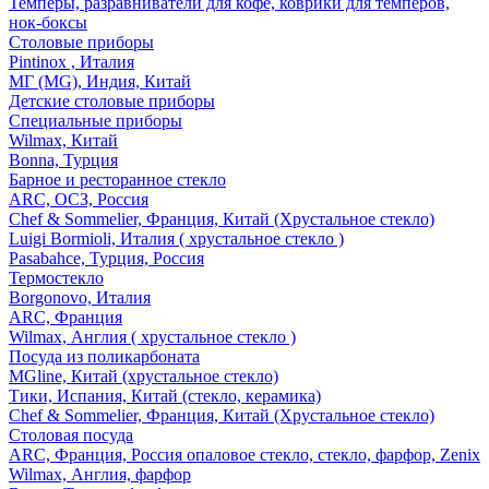
Темперы, разравниватели для кофе, коврики для темперов,
нок-боксы
Столовые приборы
Pintinox , Италия
МГ (MG), Индия, Китай
Детские столовые приборы
Специальные приборы
Wilmax, Китай
Bonna, Турция
Барное и ресторанное стекло
ARC, ОСЗ, Россия
Chef & Sommelier, Франция, Китай (Хрустальное стекло)
Luigi Bormioli, Италия ( хрустальное стекло )
Pasabahce, Турция, Россия
Термостекло
Borgonovo, Италия
ARC, Франция
Wilmax, Англия ( хрустальное стекло )
Посуда из поликарбоната
MGline, Китай (хрустальное стекло)
Тики, Испания, Китай (стекло, керамика)
Chef & Sommelier, Франция, Китай (Хрустальное стекло)
Столовая посуда
ARC, Франция, Россия опаловое стекло, стекло, фарфор, Zenix
Wilmax, Англия, фарфор