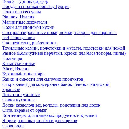
Bonna, Турция, фарфор
Посуда из поликарбоната, Турция
Ножи и аксессуары
Pintinox, Италия
Магнитные держатели
Ножи для японской кухни
Специализированные ножи, ложки, наборы для карвинга
Icel, Португалия
Овощечистки, рыбочистки
Точильные камни, ножеточки и мусаты, подставки для ножей
Разное (Кольчужные перчатки, крюки для мяса,топоры, пилы)
Ножницы
Китайские ножи
Abert, Италия
Кухонный инвентарь
Банки и емкости для сыпучих продуктов
Открывалки для консервных банок, банок с винтовой
крышкой
Лопатки кухонные
Совки кухонные
Доски разделочные, колоды, подставки для досок
Сита, экраны от брызг
Контейнеры для пищевых продуктов и крышки
Ящики, крышки, тележки для ящиков
Сковороды