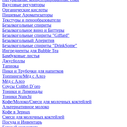
Вкусовые регуляторы
Органические кислоты
Пищевые Ароматизаторы
Текстуры и пенообразователи
Безалкогольные спириты
Безалкогольное вино и Биттеры
Безалкогольные спириты "Giffard"
Безалкогольный Аперитив
Безалкогольные спириты "DrinkSome"
Ингредиенты для Bubble Tea
Бамбуковые листья
Джусболлы
Тапиока
Пики и Трубочки для напитков
Топпинги/Мёд с Алоэ
Мёд с Алоэ
Соусы Colibri D`oro
Тоники и Лимонады
Тоники Nunchi
Кофе/Молоко/Смеси для молочных коктейлей
Альтернативное молоко
Кофе в Зернах
Смеси для молочных коктейлей
Посуда и Инвентарь