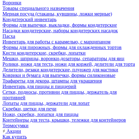
Воронки
Товары специального назначения
Мерная посуда (стаканы, кувшины, ложки мерные)
Кондитерский инвентарь
Формы для выпечки, выкладки, формы кондитерские
Насадки кондитерские, наборы кондитерских насадок
Пасха
Инвентарь для работы с карамелью, с марципаном
Формы для пирожных, формы для охлажденных тортов
Кисти кондитерские, скребки, лопатки
Мешки, шприцы, воронки-дозаторы, сепараторы для яиц
Ролики, ножи для теста, ножи для коржей, делители для торта
Делители, резаки кондитерские, плунжер для мастики
Коврики и бумага для выпечки, формы силиконовые
Трафареты для декора, штампы для украшения
Инвентарь для пиццы и пиццерий
Сетки, подносы, противни для пиццы, держатель для
противней
Лопаты для пиццы, держатели для лопат
Скребки, щетки для печи
Ножи, скребки, лопатки для пиццы
Контейнеры для теста, крышки, тележки для контейнеров
Термосумки
Акции
Как купить