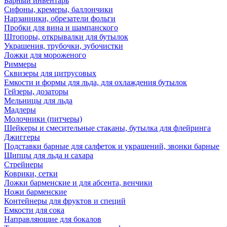
Барный инвентарь
Сифоны, кремеры, баллончики
Нарзанники, обрезатели фольги
Пробки для вина и шампанского
Штопоры, открывалки для бутылок
Украшения, трубочки, зубочистки
Ложки для мороженого
Риммеры
Сквизеры для цитрусовых
Емкости и формы для льда, для охлаждения бутылок
Гейзеры, дозаторы
Мельницы для льда
Мадлеры
Молочники (питчеры)
Шейкеры и смесительные стаканы, бутылка для флейринга
Джиггеры
Подставки барные для салфеток и украшений, звонки барные
Щипцы для льда и сахара
Стрейнеры
Коврики, сетки
Ложки барменские и для абсента, венчики
Ножи барменские
Контейнеры для фруктов и специй
Емкости для сока
Направляющие для бокалов