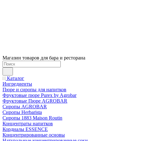
Магазин товаров для бара и ресторана
Каталог
Ингредиенты
Пюре и сиропы для напитков
Фруктовые пюре Purex by Agrobar
Фруктовые Пюре AGROBAR
Сиропы AGROBAR
Сиропы Herbarista
Сиропы 1883 Maison Routin
Концентраты напитков
Кордиалы ESSENCE
Концентрированные основы
Натуральные концентрированные соки