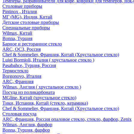
Темперы, разравниватели для кофе, коврики для темперов, нок
Столовые приборы
Pintinox , Италия
МГ (MG), Индия, Китай
Детские столовые приборы
Специальные приборы
Wilmax, Китай
Bonna, Турция
Барное и ресторанное стекло
ARC, ОСЗ, Россия
Chef & Sommelier, Франция, Китай (Хрустальное стекло)
Luigi Bormioli, Италия ( хрустальное стекло )
Pasabahce, Турция, Россия
Термостекло
Borgonovo, Италия
ARC, Франция
Wilmax, Англия ( хрустальное стекло )
Посуда из поликарбоната
MGline, Китай (хрустальное стекло)
Тики, Испания, Китай (стекло, керамика)
Chef & Sommelier, Франция, Китай (Хрустальное стекло)
Столовая посуда
ARC, Франция, Россия опаловое стекло, стекло, фарфор, Zenix
Wilmax, Англия, фарфор
Bonna, Турция, фарфор