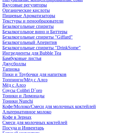
Вкусовые регуляторы
Органические кислоты
Пищевые Ароматизаторы
Текстуры и пенообразователи
Безалкогольные спириты
Безалкогольное вино и Биттеры
Безалкогольные спириты "Giffard"
Безалкогольный Аперитив
Безалкогольные спириты "DrinkSome"
Ингредиенты для Bubble Tea
Бамбуковые листья
Джусболлы
Тапиока
Пики и Трубочки для напитков
Топпинги/Мёд с Алоэ
Мёд с Алоэ
Соусы Colibri D`oro
Тоники и Лимонады
Тоники Nunchi
Кофе/Молоко/Смеси для молочных коктейлей
Альтернативное молоко
Кофе в Зернах
Смеси для молочных коктейлей
Посуда и Инвентарь