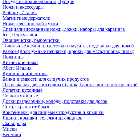
Посуда из поликарбоната, Турция
Ножи и аксессуары
Pintinox, Италия
Магнитные держатели
Ножи для японской кухни
Специализированные ножи, ложки, наборы для карвинга
Icel, Португалия
Овощечистки, рыбочистки
Точильные камни, ножеточки и мусаты, подставки для ножей
Разное (Кольчужные перчатки, крюки для мяса,топоры, пилы)
Ножницы
Китайские ножи
Abert, Италия
Кухонный инвентарь
Банки и емкости для сыпучих продуктов
Открывалки для консервных банок, банок с винтовой крышкой
Лопатки кухонные
Совки кухонные
Доски разделочные, колоды, подставки для досок
Сита, экраны от брызг
Контейнеры для пищевых продуктов и крышки
Ящики, крышки, тележки для ящиков
Сковороды
Миски
Венчики