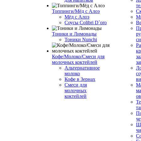
те
Топпинги/Мёд с Алоэ
С
Мёд с Алоэ
М
Соусы Colibri D`oro
В
Пр
Тоники и Лимонады
ру
Тоники Nunchi
с
Ра
к
Кофе/Молоко/Смеси для
за
молочных коктейлей
за
Альтернативное
Л
молоко
со
Кофе в Зернах
ви
Смеси для
М
молочных
ма
коктейлей
о
Т
та
П
че
Ще
чи
Со