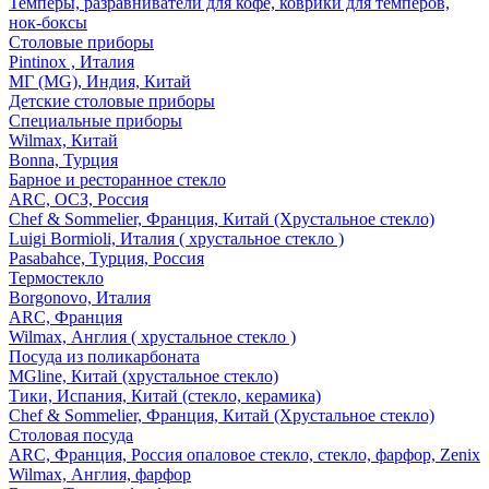
Темперы, разравниватели для кофе, коврики для темперов,
нок-боксы
Столовые приборы
Pintinox , Италия
МГ (MG), Индия, Китай
Детские столовые приборы
Специальные приборы
Wilmax, Китай
Bonna, Турция
Барное и ресторанное стекло
ARC, ОСЗ, Россия
Chef & Sommelier, Франция, Китай (Хрустальное стекло)
Luigi Bormioli, Италия ( хрустальное стекло )
Pasabahce, Турция, Россия
Термостекло
Borgonovo, Италия
ARC, Франция
Wilmax, Англия ( хрустальное стекло )
Посуда из поликарбоната
MGline, Китай (хрустальное стекло)
Тики, Испания, Китай (стекло, керамика)
Chef & Sommelier, Франция, Китай (Хрустальное стекло)
Столовая посуда
ARC, Франция, Россия опаловое стекло, стекло, фарфор, Zenix
Wilmax, Англия, фарфор