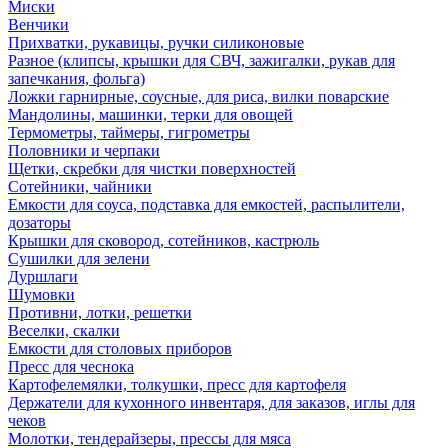
Миски
Венчики
Прихватки, рукавицы, ручки силиконовые
Разное (клипсы, крышки для СВЧ, зажигалки, рукав для
запечкания, фольга)
Ложки гарнирные, соусные, для риса, вилки поварские
Мандолины, машинки, терки для овощей
Термометры, таймеры, гигрометры
Половники и черпаки
Щетки, скребки для чистки поверхностей
Сотейники, чайники
Емкости для соуса, подставка для емкостей, распылители,
дозаторы
Крышки для сковород, сотейников, кастрюль
Сушилки для зелени
Дуршлаги
Шумовки
Противни, лотки, решетки
Веселки, скалки
Емкости для столовых приборов
Пресс для чеснока
Картофелемялки, толкушки, пресс для картофеля
Держатели для кухонного инвентаря, для заказов, иглы для
чеков
Молотки, тендерайзеры, прессы для мяса