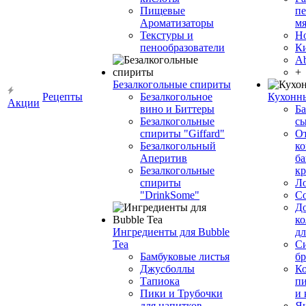
Пищевые
пе
Ароматизаторы
мя
Текстуры и
Н
пенообразователи
К
Ab
+
Безалкогольные спириты
Рецепты
Безалкогольное
Кухонн
Акции
вино и Биттеры
Ба
Безалкогольные
сы
спириты "Giffard"
О
Безалкогольный
ко
Аперитив
ба
Безалкогольные
к
спириты
Л
"DrinkSome"
С
До
ко
Ингредиенты для Bubble
дл
Tea
Си
Бамбуковые листья
бр
Джусболлы
Ко
Тапиока
п
Пики и Трубочки
и
для напитков
Я