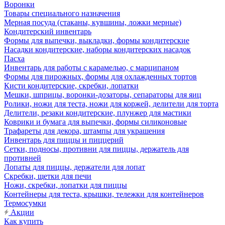
Воронки
Товары специального назначения
Мерная посуда (стаканы, кувшины, ложки мерные)
Кондитерский инвентарь
Формы для выпечки, выкладки, формы кондитерские
Насадки кондитерские, наборы кондитерских насадок
Пасха
Инвентарь для работы с карамелью, с марципаном
Формы для пирожных, формы для охлажденных тортов
Кисти кондитерские, скребки, лопатки
Мешки, шприцы, воронки-дозаторы, сепараторы для яиц
Ролики, ножи для теста, ножи для коржей, делители для торта
Делители, резаки кондитерские, плунжер для мастики
Коврики и бумага для выпечки, формы силиконовые
Трафареты для декора, штампы для украшения
Инвентарь для пиццы и пиццерий
Сетки, подносы, противни для пиццы, держатель для
противней
Лопаты для пиццы, держатели для лопат
Скребки, щетки для печи
Ножи, скребки, лопатки для пиццы
Контейнеры для теста, крышки, тележки для контейнеров
Термосумки
Акции
Как купить