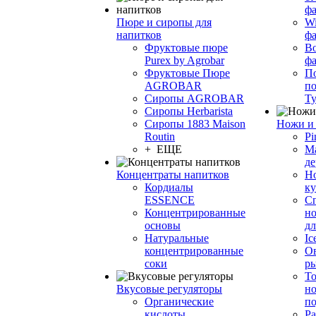
фа
Пюре и сиропы для
Wi
напитков
ф
Фруктовые пюре
Bo
Purex by Agrobar
ф
Фруктовые Пюре
По
AGROBAR
по
Сиропы AGROBAR
Т
Сиропы Herbarista
Сиропы 1883 Maison
Ножи и 
Routin
Pi
+ ЕЩЕ
М
де
Концентраты напитков
Но
Кордиалы
к
ESSENCE
С
Концентрированные
но
основы
дл
Натуральные
Ic
концентрированные
О
соки
р
То
Вкусовые регуляторы
но
Органические
по
кислоты
Ра