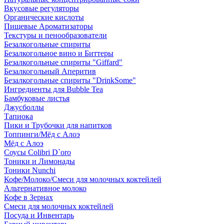
Вкусовые регуляторы
Органические кислоты
Пищевые Ароматизаторы
Текстуры и пенообразователи
Безалкогольные спириты
Безалкогольное вино и Биттеры
Безалкогольные спириты "Giffard"
Безалкогольный Аперитив
Безалкогольные спириты "DrinkSome"
Ингредиенты для Bubble Tea
Бамбуковые листья
Джусболлы
Тапиока
Пики и Трубочки для напитков
Топпинги/Мёд с Алоэ
Мёд с Алоэ
Соусы Colibri D`oro
Тоники и Лимонады
Тоники Nunchi
Кофе/Молоко/Смеси для молочных коктейлей
Альтернативное молоко
Кофе в Зернах
Смеси для молочных коктейлей
Посуда и Инвентарь