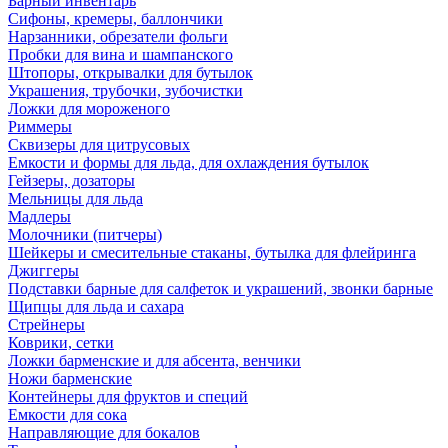
Барный инвентарь
Сифоны, кремеры, баллончики
Нарзанники, обрезатели фольги
Пробки для вина и шампанского
Штопоры, открывалки для бутылок
Украшения, трубочки, зубочистки
Ложки для мороженого
Риммеры
Сквизеры для цитрусовых
Емкости и формы для льда, для охлаждения бутылок
Гейзеры, дозаторы
Мельницы для льда
Мадлеры
Молочники (питчеры)
Шейкеры и смесительные стаканы, бутылка для флейринга
Джиггеры
Подставки барные для салфеток и украшений, звонки барные
Щипцы для льда и сахара
Стрейнеры
Коврики, сетки
Ложки барменские и для абсента, венчики
Ножи барменские
Контейнеры для фруктов и специй
Емкости для сока
Направляющие для бокалов