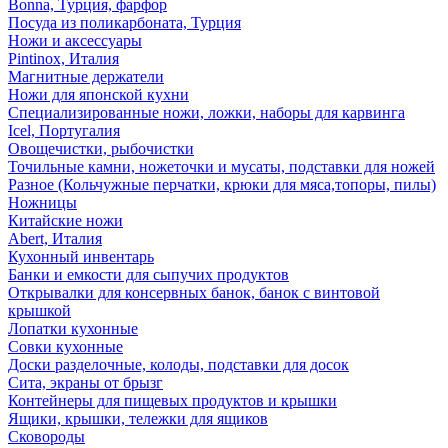
Bonna, Турция, фарфор
Посуда из поликарбоната, Турция
Ножи и аксессуары
Pintinox, Италия
Магнитные держатели
Ножи для японской кухни
Специализированные ножи, ложки, наборы для карвинга
Icel, Португалия
Овощечистки, рыбочистки
Точильные камни, ножеточки и мусаты, подставки для ножей
Разное (Кольчужные перчатки, крюки для мяса,топоры, пилы)
Ножницы
Китайские ножи
Abert, Италия
Кухонный инвентарь
Банки и емкости для сыпучих продуктов
Открывалки для консервных банок, банок с винтовой
крышкой
Лопатки кухонные
Совки кухонные
Доски разделочные, колоды, подставки для досок
Сита, экраны от брызг
Контейнеры для пищевых продуктов и крышки
Ящики, крышки, тележки для ящиков
Сковороды