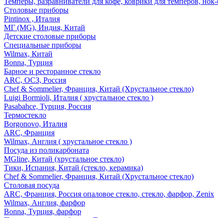
Темперы, разравниватели для кофе, коврики для темперов, нок
Столовые приборы
Pintinox , Италия
МГ (MG), Индия, Китай
Детские столовые приборы
Специальные приборы
Wilmax, Китай
Bonna, Турция
Барное и ресторанное стекло
ARC, ОСЗ, Россия
Chef & Sommelier, Франция, Китай (Хрустальное стекло)
Luigi Bormioli, Италия ( хрустальное стекло )
Pasabahce, Турция, Россия
Термостекло
Borgonovo, Италия
ARC, Франция
Wilmax, Англия ( хрустальное стекло )
Посуда из поликарбоната
MGline, Китай (хрустальное стекло)
Тики, Испания, Китай (стекло, керамика)
Chef & Sommelier, Франция, Китай (Хрустальное стекло)
Столовая посуда
ARC, Франция, Россия опаловое стекло, стекло, фарфор, Zenix
Wilmax, Англия, фарфор
Bonna, Турция, фарфор