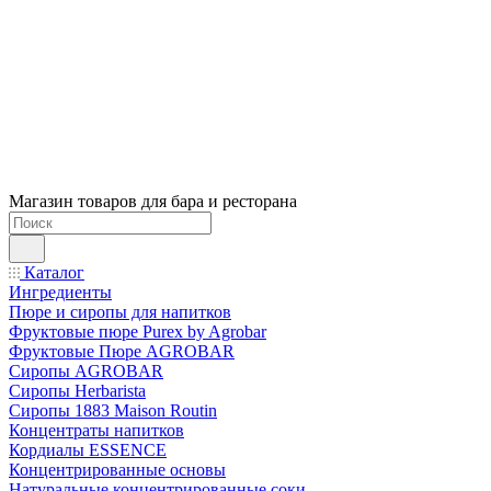
Магазин товаров для бара и ресторана
Каталог
Ингредиенты
Пюре и сиропы для напитков
Фруктовые пюре Purex by Agrobar
Фруктовые Пюре AGROBAR
Сиропы AGROBAR
Сиропы Herbarista
Сиропы 1883 Maison Routin
Концентраты напитков
Кордиалы ESSENCE
Концентрированные основы
Натуральные концентрированные соки