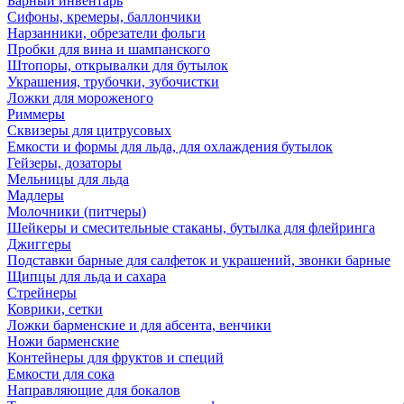
Барный инвентарь
Сифоны, кремеры, баллончики
Нарзанники, обрезатели фольги
Пробки для вина и шампанского
Штопоры, открывалки для бутылок
Украшения, трубочки, зубочистки
Ложки для мороженого
Риммеры
Сквизеры для цитрусовых
Емкости и формы для льда, для охлаждения бутылок
Гейзеры, дозаторы
Мельницы для льда
Мадлеры
Молочники (питчеры)
Шейкеры и смесительные стаканы, бутылка для флейринга
Джиггеры
Подставки барные для салфеток и украшений, звонки барные
Щипцы для льда и сахара
Стрейнеры
Коврики, сетки
Ложки барменские и для абсента, венчики
Ножи барменские
Контейнеры для фруктов и специй
Емкости для сока
Направляющие для бокалов