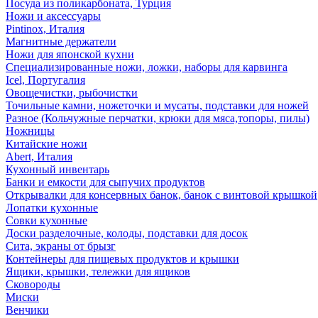
Посуда из поликарбоната, Турция
Ножи и аксессуары
Pintinox, Италия
Магнитные держатели
Ножи для японской кухни
Специализированные ножи, ложки, наборы для карвинга
Icel, Португалия
Овощечистки, рыбочистки
Точильные камни, ножеточки и мусаты, подставки для ножей
Разное (Кольчужные перчатки, крюки для мяса,топоры, пилы)
Ножницы
Китайские ножи
Abert, Италия
Кухонный инвентарь
Банки и емкости для сыпучих продуктов
Открывалки для консервных банок, банок с винтовой крышкой
Лопатки кухонные
Совки кухонные
Доски разделочные, колоды, подставки для досок
Сита, экраны от брызг
Контейнеры для пищевых продуктов и крышки
Ящики, крышки, тележки для ящиков
Сковороды
Миски
Венчики