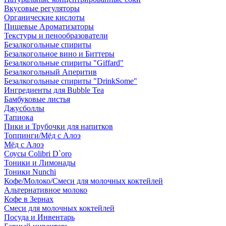
Вкусовые регуляторы
Органические кислоты
Пищевые Ароматизаторы
Текстуры и пенообразователи
Безалкогольные спириты
Безалкогольное вино и Биттеры
Безалкогольные спириты "Giffard"
Безалкогольный Аперитив
Безалкогольные спириты "DrinkSome"
Ингредиенты для Bubble Tea
Бамбуковые листья
Джусболлы
Тапиока
Пики и Трубочки для напитков
Топпинги/Мёд с Алоэ
Мёд с Алоэ
Соусы Colibri D`oro
Тоники и Лимонады
Тоники Nunchi
Кофе/Молоко/Смеси для молочных коктейлей
Альтернативное молоко
Кофе в Зернах
Смеси для молочных коктейлей
Посуда и Инвентарь