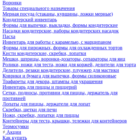
Воронки
Товары специального назначения
Мерная посуда (стаканы, кувшины, ложки мерные)
Кондитерский инвентарь
Формы для выпечки, выкладки, формы кондитерские
Насадки кондитерские, наборы кондитерских насадок
Пасха
Инвентарь для работы с карамелью, с марципаном
Формы для пирожных, формы для охлажденных тортов
Кисти кондитерские, скребки, лопатки
Мешки, шприцы, воронки-дозаторы, сепараторы для яиц
Ролики, ножи для теста, ножи для коржей, делители для торта
Делители, резаки кондитерские, плунжер для мастики
Коврики и бумага для выпечки, формы силиконовые
Трафареты для декора, штампы для украшения
Инвентарь для пиццы и пиццерий
Сетки, подносы, противни для пиццы, держатель для
противней
Лопаты для пиццы, держатели для лопат
Скребки, щетки для печи
Ножи, скребки, лопатки для пиццы
Контейнеры для теста, крышки, тележки для контейнеров
Термосумки
Акции
Как купить