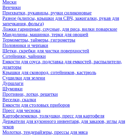
Миски
Венчики
Прихватки, рукавицы, ручки силиконовые
Разное (клипсы, крышки для СВЧ, зажигалки, рукав для
запечкания, фольга)
Ложки гарнирные, соусные, для риса, вилки поварские
Мандолины, машинки, терки для овощей
Термометры, таймеры, гигрометры
Половники и черпаки
Щетки, скребки для чистки поверхностей
Сотейники, чайники
Емкости для соуса, подставка для емкостей, распылители,
дозаторы
Крышки для сковород, сотейников, кастрюль
Сушилки для зелени
Дуршлаги
Шумовки
Противни, лотки, решетки
Веселки, скалки
Емкости для столовых приборов
Пресс для чеснока
Картофелемялки, толкушки, пресс для картофеля
Держатели для кухонного инвентаря, для заказов, иглы для
чеков
Молотки, тендерайзеры, прессы для мяса