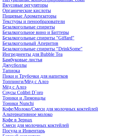
Вкусовые регуляторы
Органические кислоты
Пищевые Ароматизаторы
Текстуры и пенообразователи
Безалкогольные спириты
Безалкогольное вино и Биттеры
Безалкогольные спириты "Giffard"
Безалкогольный Аперитив
Безалкогольные спириты "DrinkSome"
Ингредиенты для Bubble Tea
Бамбуковые листья
Джусболлы
Тапиока
Пики и Трубочки для напитков
Топпинги/Мёд с Алоэ
Мёд с Алоэ
Соусы Colibri D`oro
Тоники и Лимонады
Тоники Nunchi
Кофе/Молоко/Смеси для молочных коктейлей
Альтернативное молоко
Кофе в Зернах
Смеси для молочных коктейлей
Посуда и Инвентарь