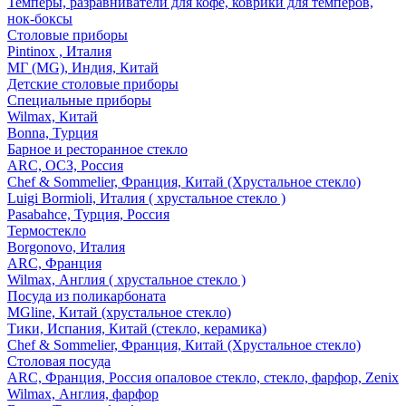
Темперы, разравниватели для кофе, коврики для темперов,
нок-боксы
Столовые приборы
Pintinox , Италия
МГ (MG), Индия, Китай
Детские столовые приборы
Специальные приборы
Wilmax, Китай
Bonna, Турция
Барное и ресторанное стекло
ARC, ОСЗ, Россия
Chef & Sommelier, Франция, Китай (Хрустальное стекло)
Luigi Bormioli, Италия ( хрустальное стекло )
Pasabahce, Турция, Россия
Термостекло
Borgonovo, Италия
ARC, Франция
Wilmax, Англия ( хрустальное стекло )
Посуда из поликарбоната
MGline, Китай (хрустальное стекло)
Тики, Испания, Китай (стекло, керамика)
Chef & Sommelier, Франция, Китай (Хрустальное стекло)
Столовая посуда
ARC, Франция, Россия опаловое стекло, стекло, фарфор, Zenix
Wilmax, Англия, фарфор