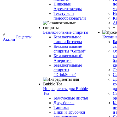
Пищевые
пе
Ароматизаторы
мя
Текстуры и
Н
пенообразователи
К
Ab
+
Безалкогольные спириты
Рецепты
Безалкогольное
Кухонн
Акции
вино и Биттеры
Ба
Безалкогольные
сы
спириты "Giffard"
О
Безалкогольный
ко
Аперитив
ба
Безалкогольные
к
спириты
Л
"DrinkSome"
С
До
ко
Ингредиенты для Bubble
дл
Tea
Си
Бамбуковые листья
бр
Джусболлы
Ко
Тапиока
п
Пики и Трубочки
и
для напитков
Я