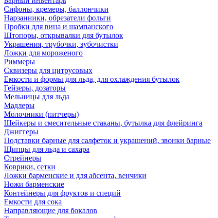
Барный инвентарь
Сифоны, кремеры, баллончики
Нарзанники, обрезатели фольги
Пробки для вина и шампанского
Штопоры, открывалки для бутылок
Украшения, трубочки, зубочистки
Ложки для мороженого
Риммеры
Сквизеры для цитрусовых
Емкости и формы для льда, для охлаждения бутылок
Гейзеры, дозаторы
Мельницы для льда
Мадлеры
Молочники (питчеры)
Шейкеры и смесительные стаканы, бутылка для флейринга
Джиггеры
Подставки барные для салфеток и украшений, звонки барные
Щипцы для льда и сахара
Стрейнеры
Коврики, сетки
Ложки барменские и для абсента, венчики
Ножи барменские
Контейнеры для фруктов и специй
Емкости для сока
Направляющие для бокалов