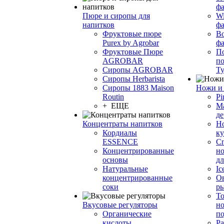
фа
Пюре и сиропы для
Wi
напитков
ф
Фруктовые пюре
Bo
Purex by Agrobar
ф
Фруктовые Пюре
По
AGROBAR
по
Сиропы AGROBAR
Т
Сиропы Herbarista
Сиропы 1883 Maison
Ножи и 
Routin
Pi
+ ЕЩЕ
М
де
Концентраты напитков
Но
Кордиалы
к
ESSENCE
С
Концентрированные
но
основы
дл
Натуральные
Ic
концентрированные
О
соки
р
То
Вкусовые регуляторы
но
Органические
по
кислоты
Ра