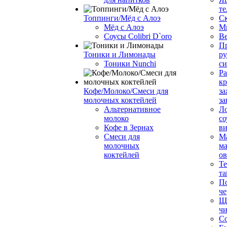
те
Топпинги/Мёд с Алоэ
С
Мёд с Алоэ
М
Соусы Colibri D`oro
В
Пр
Тоники и Лимонады
ру
Тоники Nunchi
с
Ра
к
Кофе/Молоко/Смеси для
за
молочных коктейлей
за
Альтернативное
Л
молоко
со
Кофе в Зернах
ви
Смеси для
М
молочных
ма
коктейлей
о
Т
та
П
че
Ще
чи
Со