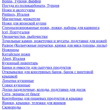
Bonna, Турция, фарфор
Посуда из поликарбоната, Турция
Ножи и аксессуары
Pintinox, Италия
Магнитные держатели
Ножи для японской кухни
Специализированные ножи, ложки, наборы для карвинга
Icel, Португалия
Овощечистки, рыбочистки
Точильные камни, ножеточки и мусаты, подставки для ножей
Разное (Кольчужные перчатки, крюки для мяса,топоры, пилы)
Ножницы
Китайские ножи
Abert, Италия
Кухонный инвентарь
Банки и емкости для сыпучих продуктов
Открывалки для консервных банок, банок с винтовой
крышкой
Лопатки кухонные
Совки кухонные
Доски разделочные, колоды, подставки для досок
Сита, экраны от брызг
Контейнеры для пищевых продуктов и крышки
Ящики, крышки, тележки для ящиков
Сковороды