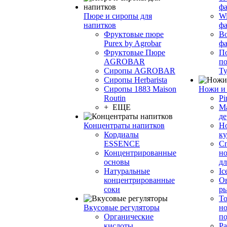
фа
Пюре и сиропы для
Wi
напитков
ф
Фруктовые пюре
Bo
Purex by Agrobar
ф
Фруктовые Пюре
По
AGROBAR
по
Сиропы AGROBAR
Т
Сиропы Herbarista
Сиропы 1883 Maison
Ножи и 
Routin
Pi
+ ЕЩЕ
М
де
Концентраты напитков
Но
Кордиалы
к
ESSENCE
С
Концентрированные
но
основы
дл
Натуральные
Ic
концентрированные
О
соки
р
То
Вкусовые регуляторы
но
Органические
по
кислоты
Ра