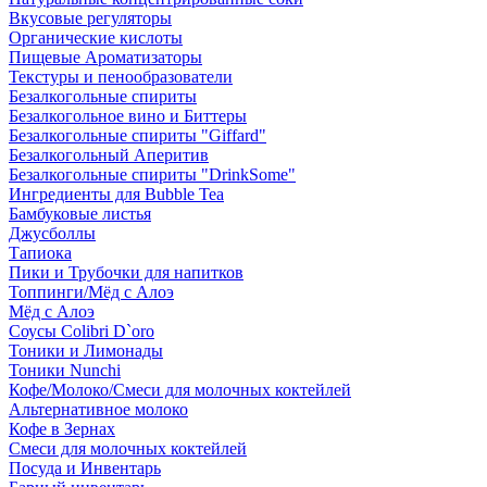
Вкусовые регуляторы
Органические кислоты
Пищевые Ароматизаторы
Текстуры и пенообразователи
Безалкогольные спириты
Безалкогольное вино и Биттеры
Безалкогольные спириты "Giffard"
Безалкогольный Аперитив
Безалкогольные спириты "DrinkSome"
Ингредиенты для Bubble Tea
Бамбуковые листья
Джусболлы
Тапиока
Пики и Трубочки для напитков
Топпинги/Мёд с Алоэ
Мёд с Алоэ
Соусы Colibri D`oro
Тоники и Лимонады
Тоники Nunchi
Кофе/Молоко/Смеси для молочных коктейлей
Альтернативное молоко
Кофе в Зернах
Смеси для молочных коктейлей
Посуда и Инвентарь