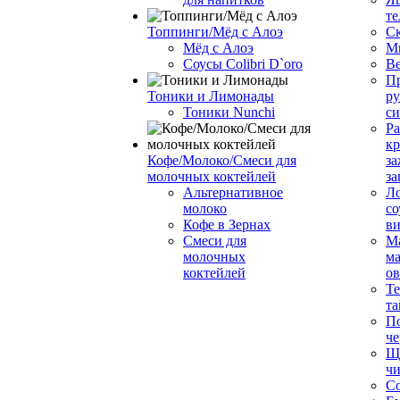
те
Топпинги/Мёд с Алоэ
С
Мёд с Алоэ
М
Соусы Colibri D`oro
В
Пр
Тоники и Лимонады
ру
Тоники Nunchi
с
Ра
к
Кофе/Молоко/Смеси для
за
молочных коктейлей
за
Альтернативное
Л
молоко
со
Кофе в Зернах
ви
Смеси для
М
молочных
ма
коктейлей
о
Т
та
П
че
Ще
чи
Со