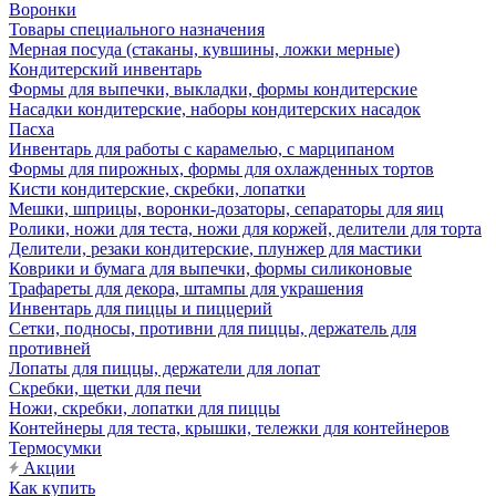
Воронки
Товары специального назначения
Мерная посуда (стаканы, кувшины, ложки мерные)
Кондитерский инвентарь
Формы для выпечки, выкладки, формы кондитерские
Насадки кондитерские, наборы кондитерских насадок
Пасха
Инвентарь для работы с карамелью, с марципаном
Формы для пирожных, формы для охлажденных тортов
Кисти кондитерские, скребки, лопатки
Мешки, шприцы, воронки-дозаторы, сепараторы для яиц
Ролики, ножи для теста, ножи для коржей, делители для торта
Делители, резаки кондитерские, плунжер для мастики
Коврики и бумага для выпечки, формы силиконовые
Трафареты для декора, штампы для украшения
Инвентарь для пиццы и пиццерий
Сетки, подносы, противни для пиццы, держатель для
противней
Лопаты для пиццы, держатели для лопат
Скребки, щетки для печи
Ножи, скребки, лопатки для пиццы
Контейнеры для теста, крышки, тележки для контейнеров
Термосумки
Акции
Как купить