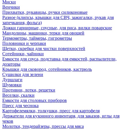
Миски
Венчики
Прихватки, рукавицы, ручки силиконовые
Разное (клипсы, крышки для СВЧ, зажигалки, рукав для
запечкания, фольга)
Ложки гарнирные, соусные, для риса, вилки поварские
Мандолины, машинки, терки для овощей
Термометры, таймеры, гигрометры
Половники и черпаки
Щетки, скребки для чистки поверхностей
Сотейники, чайники
Емкости для соуса, подставка для емкостей, распылители,
дозаторы
Крышки для сковород, сотейников, кастрюль
Сушилки для зелени
Дуршлаги
Шумовки
Противни, лотки, решетки
Веселки, скалки
Емкости для столовых приборов
Пресс для чеснока
Картофелемялки, толкушки, пресс для картофеля
Держатели для кухонного инвентаря, для заказов, иглы для
чеков
Молотки, тендерайзеры, прессы для мяса