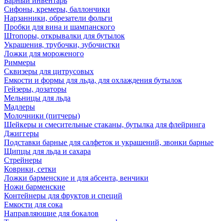
Барный инвентарь
Сифоны, кремеры, баллончики
Нарзанники, обрезатели фольги
Пробки для вина и шампанского
Штопоры, открывалки для бутылок
Украшения, трубочки, зубочистки
Ложки для мороженого
Риммеры
Сквизеры для цитрусовых
Емкости и формы для льда, для охлаждения бутылок
Гейзеры, дозаторы
Мельницы для льда
Мадлеры
Молочники (питчеры)
Шейкеры и смесительные стаканы, бутылка для флейринга
Джиггеры
Подставки барные для салфеток и украшений, звонки барные
Щипцы для льда и сахара
Стрейнеры
Коврики, сетки
Ложки барменские и для абсента, венчики
Ножи барменские
Контейнеры для фруктов и специй
Емкости для сока
Направляющие для бокалов