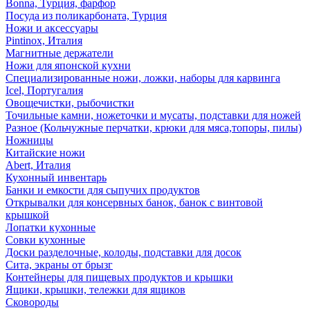
Bonna, Турция, фарфор
Посуда из поликарбоната, Турция
Ножи и аксессуары
Pintinox, Италия
Магнитные держатели
Ножи для японской кухни
Специализированные ножи, ложки, наборы для карвинга
Icel, Португалия
Овощечистки, рыбочистки
Точильные камни, ножеточки и мусаты, подставки для ножей
Разное (Кольчужные перчатки, крюки для мяса,топоры, пилы)
Ножницы
Китайские ножи
Abert, Италия
Кухонный инвентарь
Банки и емкости для сыпучих продуктов
Открывалки для консервных банок, банок с винтовой
крышкой
Лопатки кухонные
Совки кухонные
Доски разделочные, колоды, подставки для досок
Сита, экраны от брызг
Контейнеры для пищевых продуктов и крышки
Ящики, крышки, тележки для ящиков
Сковороды