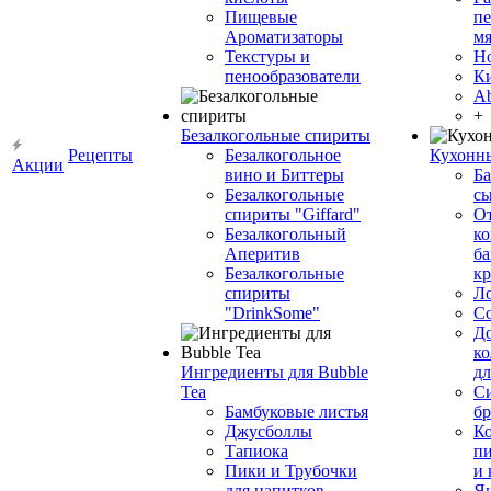
Пищевые
пе
Ароматизаторы
мя
Текстуры и
Н
пенообразователи
К
Ab
+
Безалкогольные спириты
Рецепты
Безалкогольное
Кухонн
Акции
вино и Биттеры
Ба
Безалкогольные
сы
спириты "Giffard"
О
Безалкогольный
ко
Аперитив
ба
Безалкогольные
к
спириты
Л
"DrinkSome"
С
До
ко
Ингредиенты для Bubble
дл
Tea
Си
Бамбуковые листья
бр
Джусболлы
Ко
Тапиока
п
Пики и Трубочки
и
для напитков
Я