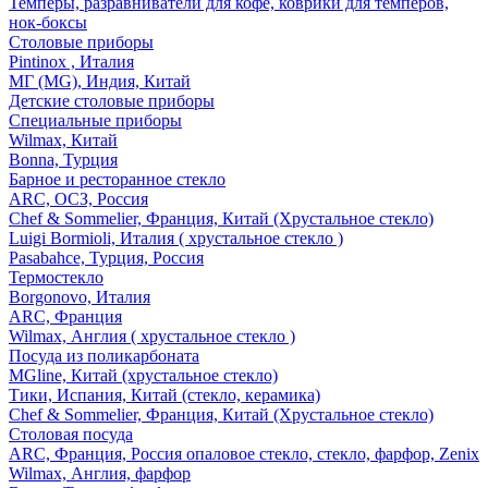
Темперы, разравниватели для кофе, коврики для темперов,
нок-боксы
Столовые приборы
Pintinox , Италия
МГ (MG), Индия, Китай
Детские столовые приборы
Специальные приборы
Wilmax, Китай
Bonna, Турция
Барное и ресторанное стекло
ARC, ОСЗ, Россия
Chef & Sommelier, Франция, Китай (Хрустальное стекло)
Luigi Bormioli, Италия ( хрустальное стекло )
Pasabahce, Турция, Россия
Термостекло
Borgonovo, Италия
ARC, Франция
Wilmax, Англия ( хрустальное стекло )
Посуда из поликарбоната
MGline, Китай (хрустальное стекло)
Тики, Испания, Китай (стекло, керамика)
Chef & Sommelier, Франция, Китай (Хрустальное стекло)
Столовая посуда
ARC, Франция, Россия опаловое стекло, стекло, фарфор, Zenix
Wilmax, Англия, фарфор