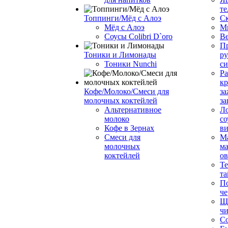
те
Топпинги/Мёд с Алоэ
С
Мёд с Алоэ
М
Соусы Colibri D`oro
В
Пр
Тоники и Лимонады
ру
Тоники Nunchi
с
Ра
к
Кофе/Молоко/Смеси для
за
молочных коктейлей
за
Альтернативное
Л
молоко
со
Кофе в Зернах
ви
Смеси для
М
молочных
ма
коктейлей
о
Т
та
П
че
Ще
чи
Со