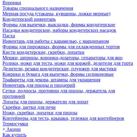
Воронки
Товары специального назначения
Мерная посуда (стаканы, кувшины, ложки мерные)
Кондитерский инвентарь
Формы для выпечки, выкладки, формы кондитерские
Насадки кондитерские, наборы кондитерских насадок
Пасха
Инвентарь для работы с карамелью, с марципаном
Формы для пирожных, формы для охлажденных тортов
Кисти кондитерские, скребки, лопатки
Мешки, шприцы, воронки-дозаторы, сепараторы для яиц
Ролики, ножи для теста, ножи для коржей, делители для торта
Делители, резаки кондитерские, плунжер для мастики
Коврики и бумага для выпечки, формы силиконовые
Трафареты для декора, штампы для украшения
Инвентарь для пиццы и пиццерий
Сетки, подносы, противни для пиццы, держатель для
противней
Лопаты для пиццы, держатели для лопат
Скребки, щетки для печи
Ножи, скребки, лопатки для пиццы
Контейнеры для теста, крышки, тележки для контейнеров
Термосумки
Акции
Как купить