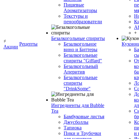
Пищевые
пе
Ароматизаторы
мя
Текстуры и
Н
пенообразователи
К
Ab
+
Безалкогольные спириты
Рецепты
Безалкогольное
Кухонн
Акции
вино и Биттеры
Ба
Безалкогольные
сы
спириты "Giffard"
О
Безалкогольный
ко
Аперитив
ба
Безалкогольные
к
спириты
Л
"DrinkSome"
С
До
ко
Ингредиенты для Bubble
дл
Tea
Си
Бамбуковые листья
бр
Джусболлы
Ко
Тапиока
п
Пики и Трубочки
и
для напитков
Я