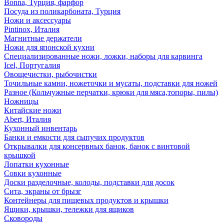
Bonna, Турция, фарфор
Посуда из поликарбоната, Турция
Ножи и аксессуары
Pintinox, Италия
Магнитные держатели
Ножи для японской кухни
Специализированные ножи, ложки, наборы для карвинга
Icel, Португалия
Овощечистки, рыбочистки
Точильные камни, ножеточки и мусаты, подставки для ножей
Разное (Кольчужные перчатки, крюки для мяса,топоры, пилы)
Ножницы
Китайские ножи
Abert, Италия
Кухонный инвентарь
Банки и емкости для сыпучих продуктов
Открывалки для консервных банок, банок с винтовой
крышкой
Лопатки кухонные
Совки кухонные
Доски разделочные, колоды, подставки для досок
Сита, экраны от брызг
Контейнеры для пищевых продуктов и крышки
Ящики, крышки, тележки для ящиков
Сковороды