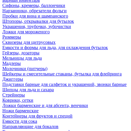
Барный инвентарь
Сифоны, кремеры, баллончики
Нарзанники, обрезатели фольги
Пробки для вина и шампанского
Штопоры, открывалки для бутылок
Украшения, трубочки, зубочистки
Ложки для мороженого
Риммеры
Сквизеры для цитрусовых
Емкости и формы для льда, для охлаждения бутылок
Гейзеры, дозаторы
Мельницы для льда
Мадлеры
Молочники (питчеры)
Шейкеры и смесительные стаканы, бутылка для флейринга
Джиггеры
Подставки барные для салфеток и украшений, звонки барные
Щипцы для льда и сахара
Стрейнеры
Коврики, сетки
Ложки барменские и для абсента, венчики
Ножи барменские
Контейнеры для фруктов и специй
Емкости для сока
Направляющие для бокалов