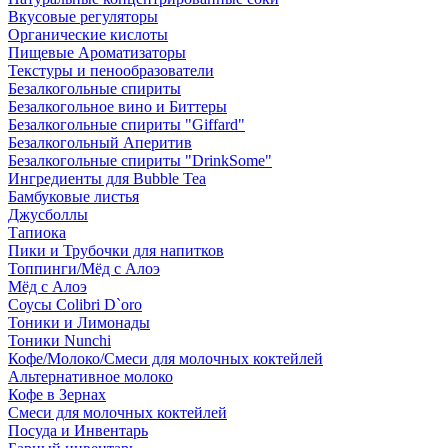
Вкусовые регуляторы
Органические кислоты
Пищевые Ароматизаторы
Текстуры и пенообразователи
Безалкогольные спириты
Безалкогольное вино и Биттеры
Безалкогольные спириты "Giffard"
Безалкогольный Аперитив
Безалкогольные спириты "DrinkSome"
Ингредиенты для Bubble Tea
Бамбуковые листья
Джусболлы
Тапиока
Пики и Трубочки для напитков
Топпинги/Мёд с Алоэ
Мёд с Алоэ
Соусы Colibri D`oro
Тоники и Лимонады
Тоники Nunchi
Кофе/Молоко/Смеси для молочных коктейлей
Альтернативное молоко
Кофе в Зернах
Смеси для молочных коктейлей
Посуда и Инвентарь