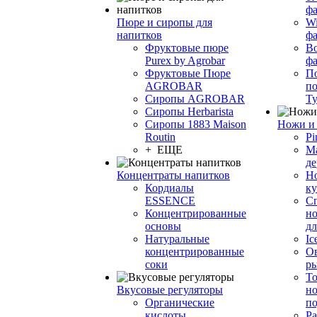
фа
Пюре и сиропы для
Wi
напитков
ф
Фруктовые пюре
Bo
Purex by Agrobar
ф
Фруктовые Пюре
По
AGROBAR
по
Сиропы AGROBAR
Т
Сиропы Herbarista
Сиропы 1883 Maison
Ножи и 
Routin
Pi
+ ЕЩЕ
М
де
Концентраты напитков
Но
Кордиалы
к
ESSENCE
С
Концентрированные
но
основы
дл
Натуральные
Ic
концентрированные
О
соки
р
То
Вкусовые регуляторы
но
Органические
по
кислоты
Ра