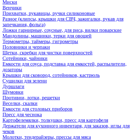
Миски
Венчики
Прихватки, рукавицы, ручки силиконовые
Разное (клипсы, крышки для СВЧ, зажигалки, рукав для
запечкания, фольга)
Ложки гарнирные, соусные, для риса, вилки поварские
Мандолины, машинки, терки для овощей
Термометры, таймеры, гигрометры
Половники и черпаки
Щетки, скребки для чистки поверхностей
Сотейники, чайники
Емкости для соуса, подставка для емкостей, распылители,
дозаторы
Крышки для сковород, сотейников, кастрюль
Сушилки для зелени
Дуршлаги
Шумовки
Противни, лотки, решетки
Веселки, скалки
Емкости для столовых приборов
Пресс для чеснока
Картофелемялки, толкушки, пресс для картофеля
Держатели для кухонного инвентаря, для заказов, иглы для
чеков
Молотки, тендерайзеры, прессы для мяса