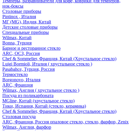
Темперы, разравниватели для кофе, коврики для темперов,
нок-боксы
Столовые приборы
Pintinox , Италия
МГ (MG), Индия, Китай
Детские столовые приборы
Специальные приборы
Wilmax, Китай
Bonna, Турция
Барное и ресторанное стекло
ARC, ОСЗ, Россия
Chef & Sommelier, Франция, Китай (Хрустальное стекло)
Luigi Bormioli, Италия ( хрустальное стекло )
Pasabahce, Турция, Россия
Термостекло
Borgonovo, Италия
ARC, Франция
Wilmax, Англия ( хрустальное стекло )
Посуда из поликарбоната
MGline, Китай (хрустальное стекло)
Тики, Испания, Китай (стекло, керамика)
Chef & Sommelier, Франция, Китай (Хрустальное стекло)
Столовая посуда
ARC, Франция, Россия опаловое стекло, стекло, фарфор, Zenix
Wilmax, Англия, фарфор