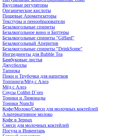
Вкусовые регуляторы
Органические кислоты
Пищевые Ароматизаторы
Текстуры и пенообразователи
Безалкогольные спириты
Безалкогольное вино и Биттеры
Безалкогольные спириты "Giffard"
Безалкогольный Аперитив
Безалкогольные спириты "DrinkSome"
Ингредиенты для Bubble Tea
Бамбуковые листья
Джусболлы
Тапиока
Пики и Трубочки для напитков
Топпинги/Мёд с Алоэ
Мёд с Алоэ
Соусы Colibri D`oro
Тоники и Лимонады
Тоники Nunchi
Кофе/Молоко/Смеси для молочных коктейлей
Альтернативное молоко
Кофе в Зернах
Смеси для молочных коктейлей
Посуда и Инвентарь