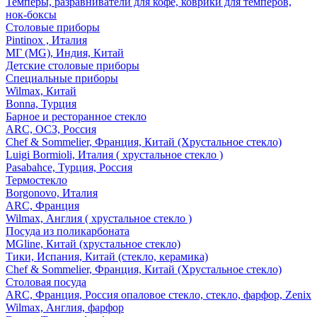
Темперы, разравниватели для кофе, коврики для темперов,
нок-боксы
Столовые приборы
Pintinox , Италия
МГ (MG), Индия, Китай
Детские столовые приборы
Специальные приборы
Wilmax, Китай
Bonna, Турция
Барное и ресторанное стекло
ARC, ОСЗ, Россия
Chef & Sommelier, Франция, Китай (Хрустальное стекло)
Luigi Bormioli, Италия ( хрустальное стекло )
Pasabahce, Турция, Россия
Термостекло
Borgonovo, Италия
ARC, Франция
Wilmax, Англия ( хрустальное стекло )
Посуда из поликарбоната
MGline, Китай (хрустальное стекло)
Тики, Испания, Китай (стекло, керамика)
Chef & Sommelier, Франция, Китай (Хрустальное стекло)
Столовая посуда
ARC, Франция, Россия опаловое стекло, стекло, фарфор, Zenix
Wilmax, Англия, фарфор