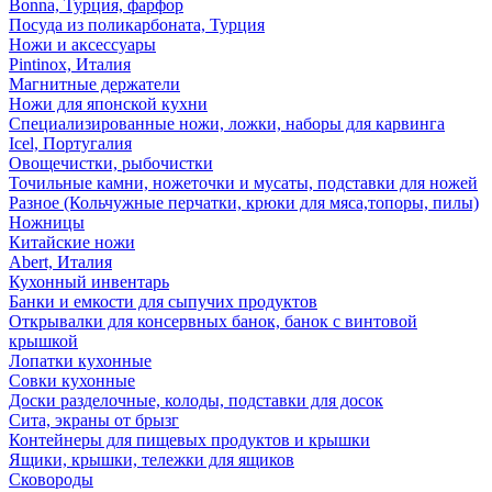
Bonna, Турция, фарфор
Посуда из поликарбоната, Турция
Ножи и аксессуары
Pintinox, Италия
Магнитные держатели
Ножи для японской кухни
Специализированные ножи, ложки, наборы для карвинга
Icel, Португалия
Овощечистки, рыбочистки
Точильные камни, ножеточки и мусаты, подставки для ножей
Разное (Кольчужные перчатки, крюки для мяса,топоры, пилы)
Ножницы
Китайские ножи
Abert, Италия
Кухонный инвентарь
Банки и емкости для сыпучих продуктов
Открывалки для консервных банок, банок с винтовой
крышкой
Лопатки кухонные
Совки кухонные
Доски разделочные, колоды, подставки для досок
Сита, экраны от брызг
Контейнеры для пищевых продуктов и крышки
Ящики, крышки, тележки для ящиков
Сковороды