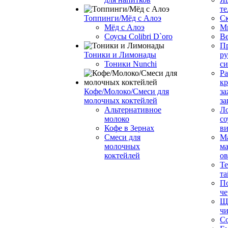
те
Топпинги/Мёд с Алоэ
С
Мёд с Алоэ
М
Соусы Colibri D`oro
В
Пр
Тоники и Лимонады
ру
Тоники Nunchi
с
Ра
к
Кофе/Молоко/Смеси для
за
молочных коктейлей
за
Альтернативное
Л
молоко
со
Кофе в Зернах
ви
Смеси для
М
молочных
ма
коктейлей
о
Т
та
П
че
Ще
чи
Со