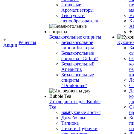
Пищевые
пе
Ароматизаторы
мя
Текстуры и
Н
пенообразователи
К
Ab
+
Безалкогольные спириты
Рецепты
Безалкогольное
Кухонн
Акции
вино и Биттеры
Ба
Безалкогольные
сы
спириты "Giffard"
О
Безалкогольный
ко
Аперитив
ба
Безалкогольные
к
спириты
Л
"DrinkSome"
С
До
ко
Ингредиенты для Bubble
дл
Tea
Си
Бамбуковые листья
бр
Джусболлы
Ко
Тапиока
п
Пики и Трубочки
и
для напитков
Я