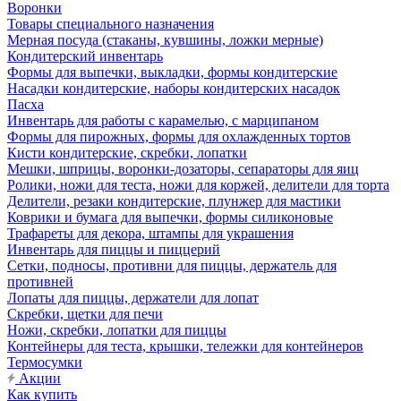
Воронки
Товары специального назначения
Мерная посуда (стаканы, кувшины, ложки мерные)
Кондитерский инвентарь
Формы для выпечки, выкладки, формы кондитерские
Насадки кондитерские, наборы кондитерских насадок
Пасха
Инвентарь для работы с карамелью, с марципаном
Формы для пирожных, формы для охлажденных тортов
Кисти кондитерские, скребки, лопатки
Мешки, шприцы, воронки-дозаторы, сепараторы для яиц
Ролики, ножи для теста, ножи для коржей, делители для торта
Делители, резаки кондитерские, плунжер для мастики
Коврики и бумага для выпечки, формы силиконовые
Трафареты для декора, штампы для украшения
Инвентарь для пиццы и пиццерий
Сетки, подносы, противни для пиццы, держатель для
противней
Лопаты для пиццы, держатели для лопат
Скребки, щетки для печи
Ножи, скребки, лопатки для пиццы
Контейнеры для теста, крышки, тележки для контейнеров
Термосумки
Акции
Как купить