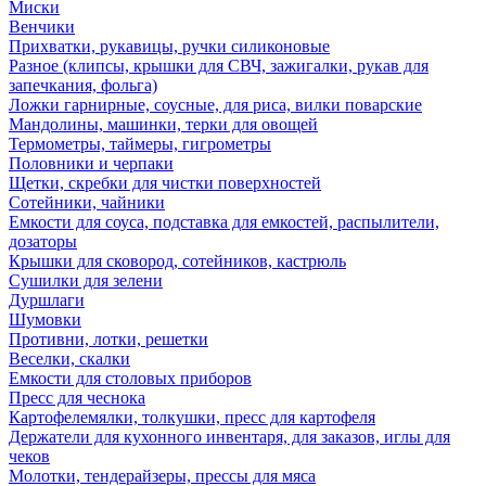
Миски
Венчики
Прихватки, рукавицы, ручки силиконовые
Разное (клипсы, крышки для СВЧ, зажигалки, рукав для
запечкания, фольга)
Ложки гарнирные, соусные, для риса, вилки поварские
Мандолины, машинки, терки для овощей
Термометры, таймеры, гигрометры
Половники и черпаки
Щетки, скребки для чистки поверхностей
Сотейники, чайники
Емкости для соуса, подставка для емкостей, распылители,
дозаторы
Крышки для сковород, сотейников, кастрюль
Сушилки для зелени
Дуршлаги
Шумовки
Противни, лотки, решетки
Веселки, скалки
Емкости для столовых приборов
Пресс для чеснока
Картофелемялки, толкушки, пресс для картофеля
Держатели для кухонного инвентаря, для заказов, иглы для
чеков
Молотки, тендерайзеры, прессы для мяса