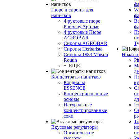
фа
Пюре и сиропы для
Wi
напитков
ф
Фруктовые пюре
Bo
Purex by Agrobar
ф
Фруктовые Пюре
По
AGROBAR
по
Сиропы AGROBAR
Т
Сиропы Herbarista
Сиропы 1883 Maison
Ножи и 
Routin
Pi
+ ЕЩЕ
М
де
Концентраты напитков
Но
Кордиалы
к
ESSENCE
С
Концентрированные
но
основы
дл
Натуральные
Ic
концентрированные
О
соки
р
То
Вкусовые регуляторы
но
Органические
по
кислоты
Ра