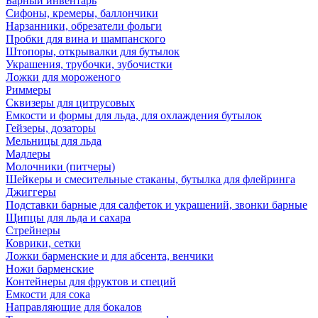
Барный инвентарь
Сифоны, кремеры, баллончики
Нарзанники, обрезатели фольги
Пробки для вина и шампанского
Штопоры, открывалки для бутылок
Украшения, трубочки, зубочистки
Ложки для мороженого
Риммеры
Сквизеры для цитрусовых
Емкости и формы для льда, для охлаждения бутылок
Гейзеры, дозаторы
Мельницы для льда
Мадлеры
Молочники (питчеры)
Шейкеры и смесительные стаканы, бутылка для флейринга
Джиггеры
Подставки барные для салфеток и украшений, звонки барные
Щипцы для льда и сахара
Стрейнеры
Коврики, сетки
Ложки барменские и для абсента, венчики
Ножи барменские
Контейнеры для фруктов и специй
Емкости для сока
Направляющие для бокалов