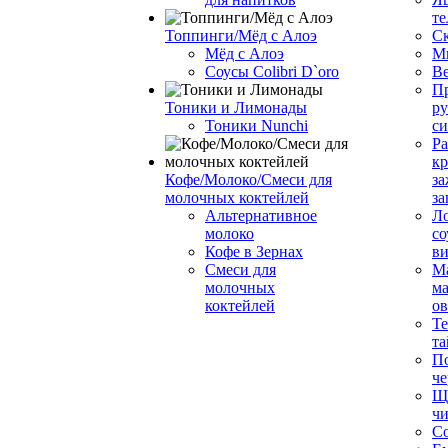
те
Топпинги/Мёд с Алоэ
С
Мёд с Алоэ
М
Соусы Colibri D`oro
В
Пр
Тоники и Лимонады
ру
Тоники Nunchi
с
Ра
к
Кофе/Молоко/Смеси для
за
молочных коктейлей
за
Альтернативное
Л
молоко
со
Кофе в Зернах
ви
Смеси для
М
молочных
ма
коктейлей
о
Т
та
П
че
Ще
чи
Со