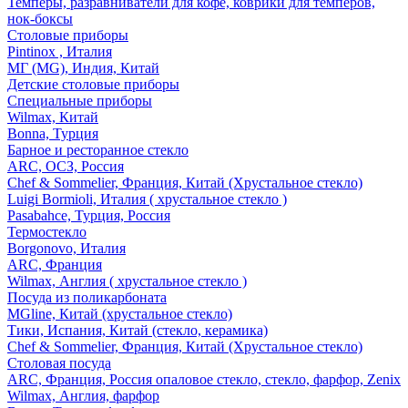
Темперы, разравниватели для кофе, коврики для темперов,
нок-боксы
Столовые приборы
Pintinox , Италия
МГ (MG), Индия, Китай
Детские столовые приборы
Специальные приборы
Wilmax, Китай
Bonna, Турция
Барное и ресторанное стекло
ARC, ОСЗ, Россия
Chef & Sommelier, Франция, Китай (Хрустальное стекло)
Luigi Bormioli, Италия ( хрустальное стекло )
Pasabahce, Турция, Россия
Термостекло
Borgonovo, Италия
ARC, Франция
Wilmax, Англия ( хрустальное стекло )
Посуда из поликарбоната
MGline, Китай (хрустальное стекло)
Тики, Испания, Китай (стекло, керамика)
Chef & Sommelier, Франция, Китай (Хрустальное стекло)
Столовая посуда
ARC, Франция, Россия опаловое стекло, стекло, фарфор, Zenix
Wilmax, Англия, фарфор