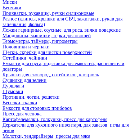
Миски
Венчики
Прихватки, рукавицы, ручки силиконовые
Разное (клипсы, крышки для СВЧ, зажигалки, рукав для
запечкания, фольга)
Ложки гарнирные, соусные, для риса, вилки поварские
Мандолины, машинки, терки для овощей
Термометры, таймеры, гигрометры
Половники и черпаки
Щетки, скребки для чистки поверхностей
Сотейники, чайники
Емкости для соуса, подставка для емкостей, распылители,
дозаторы
Крышки для сковород, сотейников, кастрюль
Сушилки для зелени
Дуршлаги
Шумовки
Противни, лотки, решетки
Веселки, скалки
Емкости для столовых приборов
Пресс для чеснока
Картофелемялки, толкушки, пресс для картофеля
Держатели для кухонного инвентаря, для заказов, иглы для
чеков
Молотки, тендерайзеры, прессы для мяса