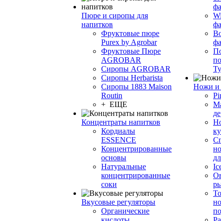
фа
Пюре и сиропы для
Wi
напитков
ф
Фруктовые пюре
Bo
Purex by Agrobar
ф
Фруктовые Пюре
По
AGROBAR
по
Сиропы AGROBAR
Т
Сиропы Herbarista
Сиропы 1883 Maison
Ножи и 
Routin
Pi
+ ЕЩЕ
М
де
Концентраты напитков
Но
Кордиалы
к
ESSENCE
С
Концентрированные
но
основы
дл
Натуральные
Ic
концентрированные
О
соки
р
То
Вкусовые регуляторы
но
Органические
по
кислоты
Ра