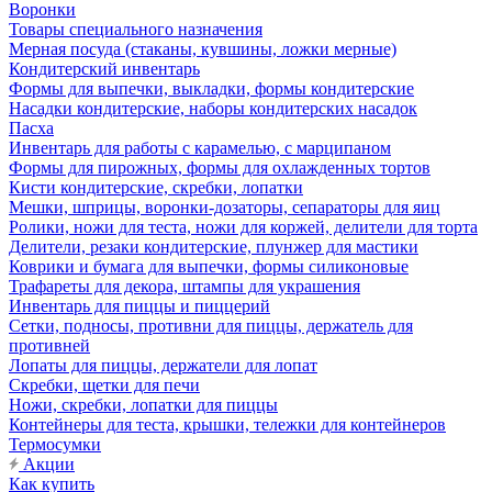
Воронки
Товары специального назначения
Мерная посуда (стаканы, кувшины, ложки мерные)
Кондитерский инвентарь
Формы для выпечки, выкладки, формы кондитерские
Насадки кондитерские, наборы кондитерских насадок
Пасха
Инвентарь для работы с карамелью, с марципаном
Формы для пирожных, формы для охлажденных тортов
Кисти кондитерские, скребки, лопатки
Мешки, шприцы, воронки-дозаторы, сепараторы для яиц
Ролики, ножи для теста, ножи для коржей, делители для торта
Делители, резаки кондитерские, плунжер для мастики
Коврики и бумага для выпечки, формы силиконовые
Трафареты для декора, штампы для украшения
Инвентарь для пиццы и пиццерий
Сетки, подносы, противни для пиццы, держатель для
противней
Лопаты для пиццы, держатели для лопат
Скребки, щетки для печи
Ножи, скребки, лопатки для пиццы
Контейнеры для теста, крышки, тележки для контейнеров
Термосумки
Акции
Как купить