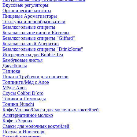
Вкусовые регуляторы
Органические кислоты
Пищевые Ароматизаторы
Текстуры и пенообразователи
Безалкогольные спириты
Безалкогольное вино и Биттеры
Безалкогольные спириты "Giffard"
Безалкогольный Аперитив
Безалкогольные спириты "DrinkSome"
Ингредиенты для Bubble Tea
Бамбуковые листья
Джусболлы
Тапиока
Пики и Трубочки для напитков
Топпинги/Мёд с Алоэ
Мёд с Алоэ
Соусы Colibri D`oro
Тоники и Лимонады
Тоники Nunchi
Кофе/Молоко/Смеси для молочных коктейлей
Альтернативное молоко
Кофе в Зернах
Смеси для молочных коктейлей
Посуда и Инвентарь