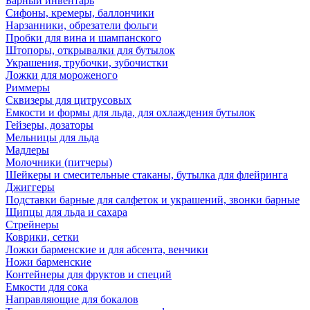
Барный инвентарь
Сифоны, кремеры, баллончики
Нарзанники, обрезатели фольги
Пробки для вина и шампанского
Штопоры, открывалки для бутылок
Украшения, трубочки, зубочистки
Ложки для мороженого
Риммеры
Сквизеры для цитрусовых
Емкости и формы для льда, для охлаждения бутылок
Гейзеры, дозаторы
Мельницы для льда
Мадлеры
Молочники (питчеры)
Шейкеры и смесительные стаканы, бутылка для флейринга
Джиггеры
Подставки барные для салфеток и украшений, звонки барные
Щипцы для льда и сахара
Стрейнеры
Коврики, сетки
Ложки барменские и для абсента, венчики
Ножи барменские
Контейнеры для фруктов и специй
Емкости для сока
Направляющие для бокалов