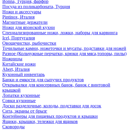
Bonna, Турция, фарфор
Посуда из поликарбоната, Турция
Ножи и аксессуары
Pintinox, Италия
Магнитные держатели
Ножи для японской кухни
Специализированные ножи, ложки, наборы для карвинга
Icel, Португалия
Овощечистки, рыбочистки
Точильные камни, ножеточки и мусаты, подставки для ножей
Разное (Кольчужные перчатки, крюки для мяса,топоры, пилы)
Ножницы
Китайские ножи
Abert, Италия
Кухонный инвентарь
Банки и емкости для сыпучих продуктов
Открывалки для консервных банок, банок с винтовой
крышкой
Лопатки кухонные
Совки кухонные
Доски разделочные, колоды, подставки для досок
Сита, экраны от брызг
Контейнеры для пищевых продуктов и крышки
Ящики, крышки, тележки для ящиков
Сковороды