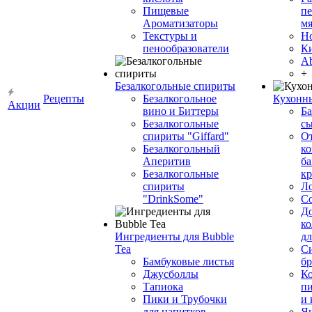
Пищевые
пе
Ароматизаторы
мя
Текстуры и
Н
пенообразователи
К
Ab
+
Безалкогольные спириты
Рецепты
Безалкогольное
Кухонн
Акции
вино и Биттеры
Ба
Безалкогольные
сы
спириты "Giffard"
О
Безалкогольный
ко
Аперитив
ба
Безалкогольные
к
спириты
Л
"DrinkSome"
С
До
ко
Ингредиенты для Bubble
дл
Tea
Си
Бамбуковые листья
бр
Джусболлы
Ко
Тапиока
п
Пики и Трубочки
и
для напитков
Я