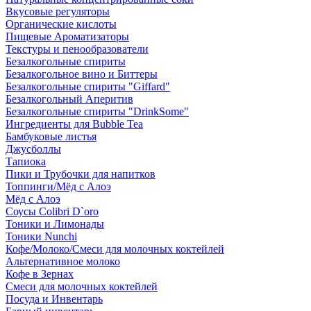
Вкусовые регуляторы
Органические кислоты
Пищевые Ароматизаторы
Текстуры и пенообразователи
Безалкогольные спириты
Безалкогольное вино и Биттеры
Безалкогольные спириты "Giffard"
Безалкогольный Аперитив
Безалкогольные спириты "DrinkSome"
Ингредиенты для Bubble Tea
Бамбуковые листья
Джусболлы
Тапиока
Пики и Трубочки для напитков
Топпинги/Мёд с Алоэ
Мёд с Алоэ
Соусы Colibri D`oro
Тоники и Лимонады
Тоники Nunchi
Кофе/Молоко/Смеси для молочных коктейлей
Альтернативное молоко
Кофе в Зернах
Смеси для молочных коктейлей
Посуда и Инвентарь