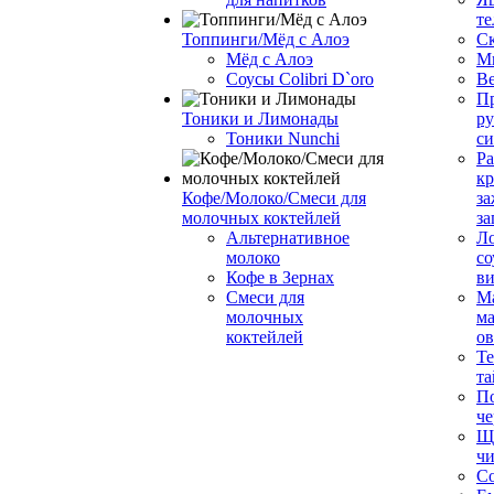
те
Топпинги/Мёд с Алоэ
С
Мёд с Алоэ
М
Соусы Colibri D`oro
В
Пр
Тоники и Лимонады
ру
Тоники Nunchi
с
Ра
к
Кофе/Молоко/Смеси для
за
молочных коктейлей
за
Альтернативное
Л
молоко
со
Кофе в Зернах
ви
Смеси для
М
молочных
ма
коктейлей
о
Т
та
П
че
Ще
чи
Со