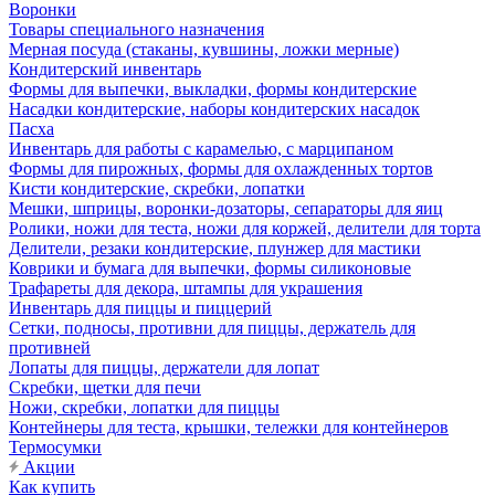
Воронки
Товары специального назначения
Мерная посуда (стаканы, кувшины, ложки мерные)
Кондитерский инвентарь
Формы для выпечки, выкладки, формы кондитерские
Насадки кондитерские, наборы кондитерских насадок
Пасха
Инвентарь для работы с карамелью, с марципаном
Формы для пирожных, формы для охлажденных тортов
Кисти кондитерские, скребки, лопатки
Мешки, шприцы, воронки-дозаторы, сепараторы для яиц
Ролики, ножи для теста, ножи для коржей, делители для торта
Делители, резаки кондитерские, плунжер для мастики
Коврики и бумага для выпечки, формы силиконовые
Трафареты для декора, штампы для украшения
Инвентарь для пиццы и пиццерий
Сетки, подносы, противни для пиццы, держатель для
противней
Лопаты для пиццы, держатели для лопат
Скребки, щетки для печи
Ножи, скребки, лопатки для пиццы
Контейнеры для теста, крышки, тележки для контейнеров
Термосумки
Акции
Как купить