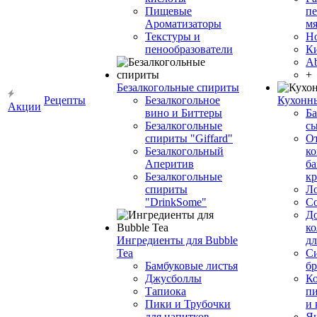
Пищевые
пе
Ароматизаторы
мя
Текстуры и
Н
пенообразователи
К
Ab
+
Безалкогольные спириты
Рецепты
Безалкогольное
Кухонн
Акции
вино и Биттеры
Ба
Безалкогольные
сы
спириты "Giffard"
О
Безалкогольный
ко
Аперитив
ба
Безалкогольные
к
спириты
Л
"DrinkSome"
С
До
ко
Ингредиенты для Bubble
дл
Tea
Си
Бамбуковые листья
бр
Джусболлы
Ко
Тапиока
п
Пики и Трубочки
и
для напитков
Я