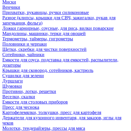
Миски
Венчики
Прихватки, рукавицы, ручки силиконовые
Разное (клипсы, крышки для СВЧ, зажигалки, рукав для
запечкания, фольга)
Ложки гарнирные, соусные, для риса, вилки поварские
Мандолины, машинки, терки для овощей
Термометры, таймеры, гигрометры
Половники и черпаки
Щетки, скребки для чистки поверхностей
Сотейники, чайники
Емкости для соуса, подставка для емкостей, распылители,
дозаторы
Крышки для сковород, сотейников, кастрюль
Сушилки для зелени
Дуршлаги
Шумовки
Противни, лотки, решетки
Веселки, скалки
Емкости для столовых приборов
Пресс для чеснока
Картофелемялки, толкушки, пресс для картофеля
Держатели для кухонного инвентаря, для заказов, иглы для
чеков
Молотки, тендерайзеры, прессы для мяса