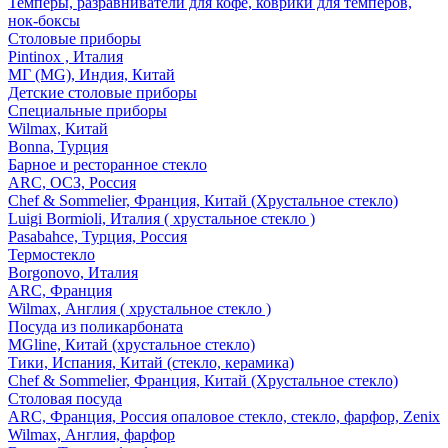
Темперы, разравниватели для кофе, коврики для темперов,
нок-боксы
Столовые приборы
Pintinox , Италия
МГ (MG), Индия, Китай
Детские столовые приборы
Специальные приборы
Wilmax, Китай
Bonna, Турция
Барное и ресторанное стекло
ARC, ОСЗ, Россия
Chef & Sommelier, Франция, Китай (Хрустальное стекло)
Luigi Bormioli, Италия ( хрустальное стекло )
Pasabahce, Турция, Россия
Термостекло
Borgonovo, Италия
ARC, Франция
Wilmax, Англия ( хрустальное стекло )
Посуда из поликарбоната
MGline, Китай (хрустальное стекло)
Тики, Испания, Китай (стекло, керамика)
Chef & Sommelier, Франция, Китай (Хрустальное стекло)
Столовая посуда
ARC, Франция, Россия опаловое стекло, стекло, фарфор, Zenix
Wilmax, Англия, фарфор