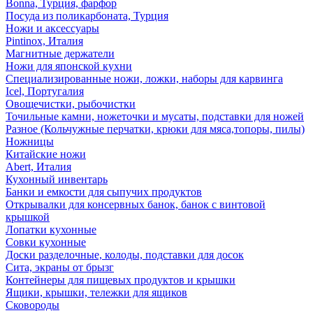
Bonna, Турция, фарфор
Посуда из поликарбоната, Турция
Ножи и аксессуары
Pintinox, Италия
Магнитные держатели
Ножи для японской кухни
Специализированные ножи, ложки, наборы для карвинга
Icel, Португалия
Овощечистки, рыбочистки
Точильные камни, ножеточки и мусаты, подставки для ножей
Разное (Кольчужные перчатки, крюки для мяса,топоры, пилы)
Ножницы
Китайские ножи
Abert, Италия
Кухонный инвентарь
Банки и емкости для сыпучих продуктов
Открывалки для консервных банок, банок с винтовой
крышкой
Лопатки кухонные
Совки кухонные
Доски разделочные, колоды, подставки для досок
Сита, экраны от брызг
Контейнеры для пищевых продуктов и крышки
Ящики, крышки, тележки для ящиков
Сковороды