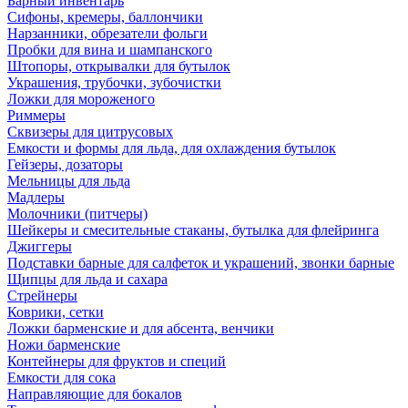
Барный инвентарь
Сифоны, кремеры, баллончики
Нарзанники, обрезатели фольги
Пробки для вина и шампанского
Штопоры, открывалки для бутылок
Украшения, трубочки, зубочистки
Ложки для мороженого
Риммеры
Сквизеры для цитрусовых
Емкости и формы для льда, для охлаждения бутылок
Гейзеры, дозаторы
Мельницы для льда
Мадлеры
Молочники (питчеры)
Шейкеры и смесительные стаканы, бутылка для флейринга
Джиггеры
Подставки барные для салфеток и украшений, звонки барные
Щипцы для льда и сахара
Стрейнеры
Коврики, сетки
Ложки барменские и для абсента, венчики
Ножи барменские
Контейнеры для фруктов и специй
Емкости для сока
Направляющие для бокалов