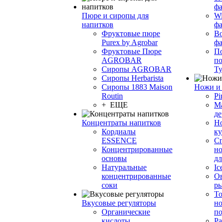
фа
Пюре и сиропы для
Wi
напитков
ф
Фруктовые пюре
Bo
Purex by Agrobar
ф
Фруктовые Пюре
По
AGROBAR
по
Сиропы AGROBAR
Т
Сиропы Herbarista
Сиропы 1883 Maison
Ножи и 
Routin
Pi
+ ЕЩЕ
М
де
Концентраты напитков
Но
Кордиалы
к
ESSENCE
С
Концентрированные
но
основы
дл
Натуральные
Ic
концентрированные
О
соки
р
То
Вкусовые регуляторы
но
Органические
по
кислоты
Ра