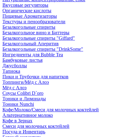
Вкусовые регуляторы
Органические кислоты
Пищевые Ароматизаторы
Текстуры и пенообразователи
Безалкогольные спириты
Безалкогольное вино и Биттеры
Безалкогольные спириты "Giffard"
Безалкогольный Аперитив
Безалкогольные спириты "DrinkSome"
Ингредиенты для Bubble Tea
Бамбуковые листья
Джусболлы
Тапиока
Пики и Трубочки для напитков
Топпинги/Мёд с Алоэ
Мёд с Алоэ
Соусы Colibri D`oro
Тоники и Лимонады
Тоники Nunchi
Кофе/Молоко/Смеси для молочных коктейлей
Альтернативное молоко
Кофе в Зернах
Смеси для молочных коктейлей
Посуда и Инвентарь