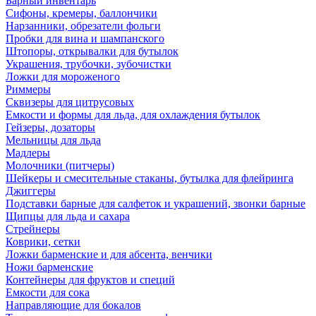
Барный инвентарь
Сифоны, кремеры, баллончики
Нарзанники, обрезатели фольги
Пробки для вина и шампанского
Штопоры, открывалки для бутылок
Украшения, трубочки, зубочистки
Ложки для мороженого
Риммеры
Сквизеры для цитрусовых
Емкости и формы для льда, для охлаждения бутылок
Гейзеры, дозаторы
Мельницы для льда
Мадлеры
Молочники (питчеры)
Шейкеры и смесительные стаканы, бутылка для флейринга
Джиггеры
Подставки барные для салфеток и украшений, звонки барные
Щипцы для льда и сахара
Стрейнеры
Коврики, сетки
Ложки барменские и для абсента, венчики
Ножи барменские
Контейнеры для фруктов и специй
Емкости для сока
Направляющие для бокалов