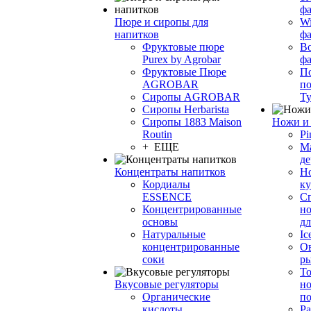
фа
Пюре и сиропы для
Wi
напитков
ф
Фруктовые пюре
Bo
Purex by Agrobar
ф
Фруктовые Пюре
По
AGROBAR
по
Сиропы AGROBAR
Т
Сиропы Herbarista
Сиропы 1883 Maison
Ножи и 
Routin
Pi
+ ЕЩЕ
М
де
Концентраты напитков
Но
Кордиалы
к
ESSENCE
С
Концентрированные
но
основы
дл
Натуральные
Ic
концентрированные
О
соки
р
То
Вкусовые регуляторы
но
Органические
по
кислоты
Ра