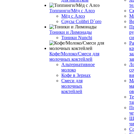
те
Топпинги/Мёд с Алоэ
С
Мёд с Алоэ
М
Соусы Colibri D`oro
В
Пр
Тоники и Лимонады
ру
Тоники Nunchi
с
Ра
к
Кофе/Молоко/Смеси для
за
молочных коктейлей
за
Альтернативное
Л
молоко
со
Кофе в Зернах
ви
Смеси для
М
молочных
ма
коктейлей
о
Т
та
П
че
Ще
чи
Со