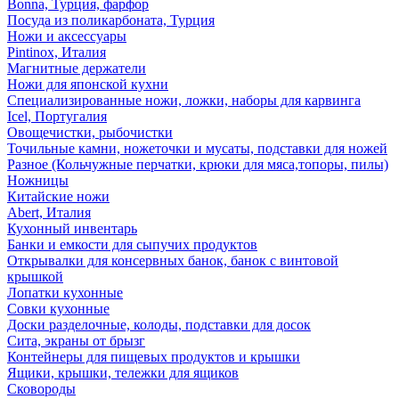
Bonna, Турция, фарфор
Посуда из поликарбоната, Турция
Ножи и аксессуары
Pintinox, Италия
Магнитные держатели
Ножи для японской кухни
Специализированные ножи, ложки, наборы для карвинга
Icel, Португалия
Овощечистки, рыбочистки
Точильные камни, ножеточки и мусаты, подставки для ножей
Разное (Кольчужные перчатки, крюки для мяса,топоры, пилы)
Ножницы
Китайские ножи
Abert, Италия
Кухонный инвентарь
Банки и емкости для сыпучих продуктов
Открывалки для консервных банок, банок с винтовой
крышкой
Лопатки кухонные
Совки кухонные
Доски разделочные, колоды, подставки для досок
Сита, экраны от брызг
Контейнеры для пищевых продуктов и крышки
Ящики, крышки, тележки для ящиков
Сковороды