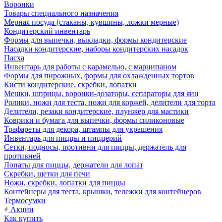
Воронки
Товары специального назначения
Мерная посуда (стаканы, кувшины, ложки мерные)
Кондитерский инвентарь
Формы для выпечки, выкладки, формы кондитерские
Насадки кондитерские, наборы кондитерских насадок
Пасха
Инвентарь для работы с карамелью, с марципаном
Формы для пирожных, формы для охлажденных тортов
Кисти кондитерские, скребки, лопатки
Мешки, шприцы, воронки-дозаторы, сепараторы для яиц
Ролики, ножи для теста, ножи для коржей, делители для торта
Делители, резаки кондитерские, плунжер для мастики
Коврики и бумага для выпечки, формы силиконовые
Трафареты для декора, штампы для украшения
Инвентарь для пиццы и пиццерий
Сетки, подносы, противни для пиццы, держатель для
противней
Лопаты для пиццы, держатели для лопат
Скребки, щетки для печи
Ножи, скребки, лопатки для пиццы
Контейнеры для теста, крышки, тележки для контейнеров
Термосумки
Акции
Как купить