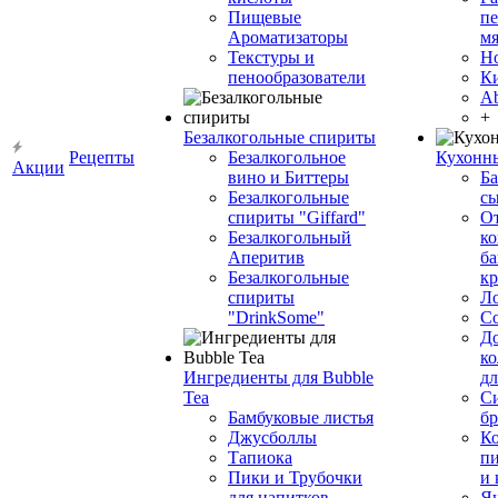
Пищевые
пе
Ароматизаторы
мя
Текстуры и
Н
пенообразователи
К
Ab
+
Безалкогольные спириты
Рецепты
Безалкогольное
Кухонн
Акции
вино и Биттеры
Ба
Безалкогольные
сы
спириты "Giffard"
О
Безалкогольный
ко
Аперитив
ба
Безалкогольные
к
спириты
Л
"DrinkSome"
С
До
ко
Ингредиенты для Bubble
дл
Tea
Си
Бамбуковые листья
бр
Джусболлы
Ко
Тапиока
п
Пики и Трубочки
и
для напитков
Я