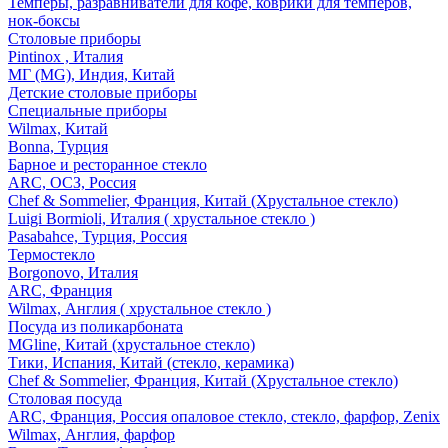
Темперы, разравниватели для кофе, коврики для темперов,
нок-боксы
Столовые приборы
Pintinox , Италия
МГ (MG), Индия, Китай
Детские столовые приборы
Специальные приборы
Wilmax, Китай
Bonna, Турция
Барное и ресторанное стекло
ARC, ОСЗ, Россия
Chef & Sommelier, Франция, Китай (Хрустальное стекло)
Luigi Bormioli, Италия ( хрустальное стекло )
Pasabahce, Турция, Россия
Термостекло
Borgonovo, Италия
ARC, Франция
Wilmax, Англия ( хрустальное стекло )
Посуда из поликарбоната
MGline, Китай (хрустальное стекло)
Тики, Испания, Китай (стекло, керамика)
Chef & Sommelier, Франция, Китай (Хрустальное стекло)
Столовая посуда
ARC, Франция, Россия опаловое стекло, стекло, фарфор, Zenix
Wilmax, Англия, фарфор