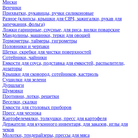
Миски
Венчики
Прихватки, рукавицы, ручки силиконовые
Разное (клипсы, крышки для СВЧ, зажигалки, рукав для
запечкания, фольга)
Ложки гарнирные, соусные, для риса, вилки поварские
Мандолины, машинки, терки для овощей
Термометры, таймеры, гигрометры
Половники и черпаки
Щетки, скребки для чистки поверхностей
Сотейники, чайники
Емкости для соуса, подставка для емкостей, распылители,
дозаторы
Крышки для сковород, сотейников, кастрюль
Сушилки для зелени
Дуршлаги
Шумовки
Противни, лотки, решетки
Веселки, скалки
Емкости для столовых приборов
Пресс для чеснока
Картофелемялки, толкушки, пресс для картофеля
Держатели для кухонного инвентаря, для заказов, иглы для
чеков
Молотки, тендерайзеры, прессы для мяса