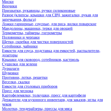
Миски
Венчики
Прихватки, рукавицы, ручки силиконовые
Разное (клипсы, крышки для СВЧ, зажигалки, рукав для
запечкания, фольга)
Ложки гарнирные, соусные, для риса, вилки поварские
Мандолины, машинки, терки для овощей
Термометры, таймеры, гигрометры
Половники и черпаки
Щетки, скребки для чистки поверхностей
Сотейники, чайники
Емкости для соуса, подставка для емкостей, распылители,
дозаторы
Крышки для сковород, сотейников, кастрюль
Сушилки для зелени
Дуршлаги
Шумовки
Противни, лотки, решетки
Веселки, скалки
Емкости для столовых приборов
Пресс для чеснока
Картофелемялки, толкушки, пресс для картофеля
Держатели для кухонного инвентаря, для заказов, иглы для
чеков
Молотки, тендерайзеры, прессы для мяса