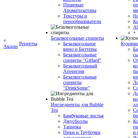
Пищевые
пе
Ароматизаторы
мя
Текстуры и
Н
пенообразователи
К
Ab
+
Безалкогольные спириты
Рецепты
Безалкогольное
Кухонн
Акции
вино и Биттеры
Ба
Безалкогольные
сы
спириты "Giffard"
О
Безалкогольный
ко
Аперитив
ба
Безалкогольные
к
спириты
Л
"DrinkSome"
С
До
ко
Ингредиенты для Bubble
дл
Tea
Си
Бамбуковые листья
бр
Джусболлы
Ко
Тапиока
п
Пики и Трубочки
и
для напитков
Я