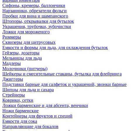
Барный инвентарь
Сифоны, кремеры, баллончики
Нарзанники, обрезатели фольги
Пробки для вина и шампанского
Штопоры, открывалки для бутылок
Украшения, трубочки, зубочистки
Ложки для мороженого
Риммеры
Сквизеры для цитрусовых
Емкости и формы для льда, для охлаждения бутылок
Гейзеры, дозаторы
Мельницы для льда
Мадлеры
Молочники (питчеры)
Шейкеры и смесительные стаканы, бутылка для флейринга
Джиггеры
Подставки барные для салфеток и украшений, звонки барные
Щипцы для льда и сахара
Стрейнеры
Коврики, сетки
Ложки барменские и для абсента, венчики
Ножи барменские
Контейнеры для фруктов и специй
Емкости для сока
Направляющие для бокалов