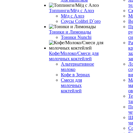
те
Топпинги/Мёд с Алоэ
С
Мёд с Алоэ
М
Соусы Colibri D`oro
В
Пр
Тоники и Лимонады
ру
Тоники Nunchi
с
Ра
к
Кофе/Молоко/Смеси для
за
молочных коктейлей
за
Альтернативное
Л
молоко
со
Кофе в Зернах
ви
Смеси для
М
молочных
ма
коктейлей
о
Т
та
П
че
Ще
чи
Со