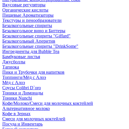
Вкусовые регуляторы
Органические кислоты
Пищевые Ароматизаторы
Текстуры и пенообразователи
Безалкогольные спириты
Безалкогольное вино и Биттеры
Безалкогольные спириты "Giffard"
Безалкогольный Аперитив
Безалкогольные спириты "DrinkSome"
Ингредиенты для Bubble Tea
Бамбуковые листья
Джусболлы
Тапиока
Пики и Трубочки для напитков
Топпинги/Мёд с Алоэ
Мёд с Алоэ
Соусы Colibri D`oro
Тоники и Лимонады
Тоники Nunchi
Кофе/Молоко/Смеси для молочных коктейлей
Альтернативное молоко
Кофе в Зернах
Смеси для молочных коктейлей
Посуда и Инвентарь