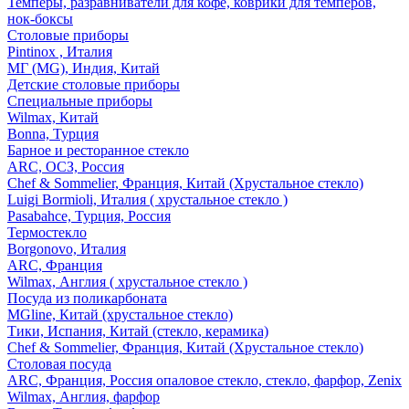
Темперы, разравниватели для кофе, коврики для темперов,
нок-боксы
Столовые приборы
Pintinox , Италия
МГ (MG), Индия, Китай
Детские столовые приборы
Специальные приборы
Wilmax, Китай
Bonna, Турция
Барное и ресторанное стекло
ARC, ОСЗ, Россия
Chef & Sommelier, Франция, Китай (Хрустальное стекло)
Luigi Bormioli, Италия ( хрустальное стекло )
Pasabahce, Турция, Россия
Термостекло
Borgonovo, Италия
ARC, Франция
Wilmax, Англия ( хрустальное стекло )
Посуда из поликарбоната
MGline, Китай (хрустальное стекло)
Тики, Испания, Китай (стекло, керамика)
Chef & Sommelier, Франция, Китай (Хрустальное стекло)
Столовая посуда
ARC, Франция, Россия опаловое стекло, стекло, фарфор, Zenix
Wilmax, Англия, фарфор