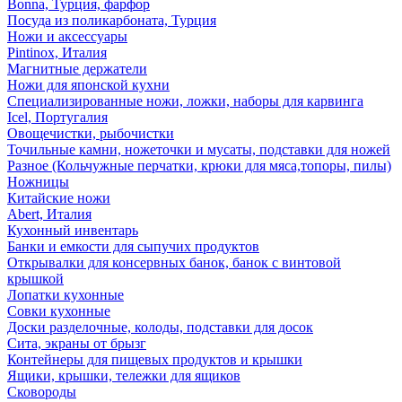
Bonna, Турция, фарфор
Посуда из поликарбоната, Турция
Ножи и аксессуары
Pintinox, Италия
Магнитные держатели
Ножи для японской кухни
Специализированные ножи, ложки, наборы для карвинга
Icel, Португалия
Овощечистки, рыбочистки
Точильные камни, ножеточки и мусаты, подставки для ножей
Разное (Кольчужные перчатки, крюки для мяса,топоры, пилы)
Ножницы
Китайские ножи
Abert, Италия
Кухонный инвентарь
Банки и емкости для сыпучих продуктов
Открывалки для консервных банок, банок с винтовой
крышкой
Лопатки кухонные
Совки кухонные
Доски разделочные, колоды, подставки для досок
Сита, экраны от брызг
Контейнеры для пищевых продуктов и крышки
Ящики, крышки, тележки для ящиков
Сковороды