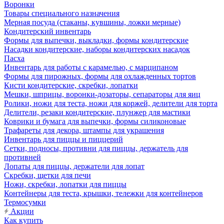
Воронки
Товары специального назначения
Мерная посуда (стаканы, кувшины, ложки мерные)
Кондитерский инвентарь
Формы для выпечки, выкладки, формы кондитерские
Насадки кондитерские, наборы кондитерских насадок
Пасха
Инвентарь для работы с карамелью, с марципаном
Формы для пирожных, формы для охлажденных тортов
Кисти кондитерские, скребки, лопатки
Мешки, шприцы, воронки-дозаторы, сепараторы для яиц
Ролики, ножи для теста, ножи для коржей, делители для торта
Делители, резаки кондитерские, плунжер для мастики
Коврики и бумага для выпечки, формы силиконовые
Трафареты для декора, штампы для украшения
Инвентарь для пиццы и пиццерий
Сетки, подносы, противни для пиццы, держатель для
противней
Лопаты для пиццы, держатели для лопат
Скребки, щетки для печи
Ножи, скребки, лопатки для пиццы
Контейнеры для теста, крышки, тележки для контейнеров
Термосумки
Акции
Как купить