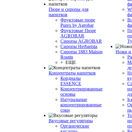
фа
Пюре и сиропы для
Wi
напитков
ф
Фруктовые пюре
Bo
Purex by Agrobar
ф
Фруктовые Пюре
По
AGROBAR
по
Сиропы AGROBAR
Т
Сиропы Herbarista
Сиропы 1883 Maison
Ножи и 
Routin
Pi
+ ЕЩЕ
М
де
Концентраты напитков
Но
Кордиалы
к
ESSENCE
С
Концентрированные
но
основы
дл
Натуральные
Ic
концентрированные
О
соки
р
То
Вкусовые регуляторы
но
Органические
по
кислоты
Ра