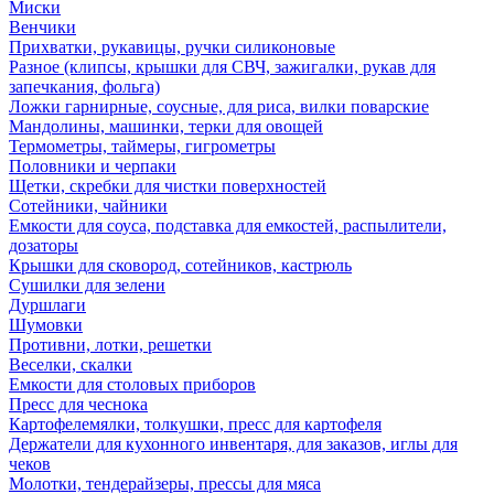
Миски
Венчики
Прихватки, рукавицы, ручки силиконовые
Разное (клипсы, крышки для СВЧ, зажигалки, рукав для
запечкания, фольга)
Ложки гарнирные, соусные, для риса, вилки поварские
Мандолины, машинки, терки для овощей
Термометры, таймеры, гигрометры
Половники и черпаки
Щетки, скребки для чистки поверхностей
Сотейники, чайники
Емкости для соуса, подставка для емкостей, распылители,
дозаторы
Крышки для сковород, сотейников, кастрюль
Сушилки для зелени
Дуршлаги
Шумовки
Противни, лотки, решетки
Веселки, скалки
Емкости для столовых приборов
Пресс для чеснока
Картофелемялки, толкушки, пресс для картофеля
Держатели для кухонного инвентаря, для заказов, иглы для
чеков
Молотки, тендерайзеры, прессы для мяса