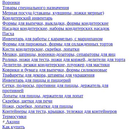
Воронки
Товары специального назначения
Мерная посуда (стаканы, кувшины, ложки мерные)
Кондитерский инвентарь
Формы для выпечки, выкладки, формы кондитерские
Насадки кондитерские, наборы кондитерских насадок
Пасха
Инвентарь для работы с карамелью, с марципаном
Формы для пирожных, формы для охлажденных тортов
Кисти кондитерские, скребки, лопатки
Мешки, шприцы, воронки-дозаторы, сепараторы для яиц
Ролики, ножи для теста, ножи для коржей, делители для торта
Делители, резаки кондитерские, плунжер для мастики
Коврики и бумага для выпечки, формы силиконовые
Трафареты для декора, штампы для украшения
Инвентарь для пиццы и пиццерий
Сетки, подносы, противни для пиццы, держатель для
противней
Лопаты для пиццы, держатели для лопат
Скребки, щетки для печи
Ножи, скребки, лопатки для пиццы
Контейнеры для теста, крышки, тележки для контейнеров
Термосумки
Акции
Как купить