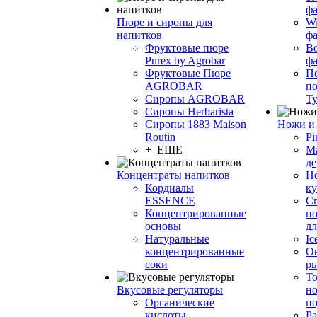
фа
Пюре и сиропы для
Wi
напитков
ф
Фруктовые пюре
Bo
Purex by Agrobar
ф
Фруктовые Пюре
По
AGROBAR
по
Сиропы AGROBAR
Т
Сиропы Herbarista
Сиропы 1883 Maison
Ножи и 
Routin
Pi
+ ЕЩЕ
М
де
Концентраты напитков
Но
Кордиалы
к
ESSENCE
С
Концентрированные
но
основы
дл
Натуральные
Ic
концентрированные
О
соки
р
То
Вкусовые регуляторы
но
Органические
по
кислоты
Ра