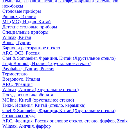
Темперы, разравниватели для кофе, коврики для темперов,
нок-боксы
Столовые приборы
Pintinox , Италия
МГ (MG), Индия, Китай
Детские столовые приборы
Специальные приборы
Wilmax, Китай
Bonna, Турция
Барное и ресторанное стекло
ARC, ОСЗ, Россия
Chef & Sommelier, Франция, Китай (Хрустальное стекло)
Luigi Bormioli, Италия ( хрустальное стекло )
Pasabahce, Турция, Россия
Термостекло
Borgonovo, Италия
ARC, Франция
Wilmax, Англия ( хрустальное стекло )
Посуда из поликарбоната
MGline, Китай (хрустальное стекло)
Тики, Испания, Китай (стекло, керамика)
Chef & Sommelier, Франция, Китай (Хрустальное стекло)
Столовая посуда
ARC, Франция, Россия опаловое стекло, стекло, фарфор, Zenix
Wilmax, Англия, фарфор