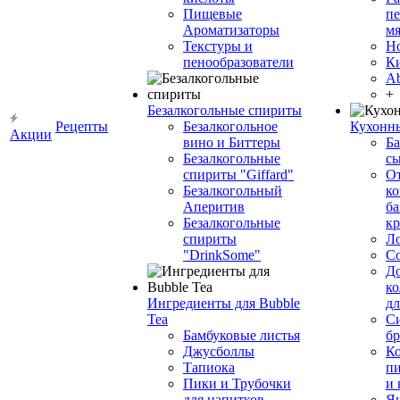
Пищевые
пе
Ароматизаторы
мя
Текстуры и
Н
пенообразователи
К
Ab
+
Безалкогольные спириты
Рецепты
Безалкогольное
Кухонн
Акции
вино и Биттеры
Ба
Безалкогольные
сы
спириты "Giffard"
О
Безалкогольный
ко
Аперитив
ба
Безалкогольные
к
спириты
Л
"DrinkSome"
С
До
ко
Ингредиенты для Bubble
дл
Tea
Си
Бамбуковые листья
бр
Джусболлы
Ко
Тапиока
п
Пики и Трубочки
и
для напитков
Я