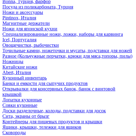
Bonna, Турция, фарфор
Посуда из поликарбоната, Турция
Ножи и аксессуары
Pintinox, Италия
Магнитные держатели
Ножи для японской кухни
Специализированные ножи, ложки, наборы для карвинга
Icel, Португалия
Овощечистки, рыбочистки
Точильные камни, ножеточки и мусаты, подставки для ножей
Разное (Кольчужные перчатки, крюки для мяса,топоры, пилы)
Ножницы
Китайские ножи
Abert, Италия
Кухонный инвентарь
Банки и емкости для сыпучих продуктов
Открывалки для консервных банок, банок с винтовой
крышкой
Лопатки кухонные
Совки кухонные
Доски разделочные, колоды, подставки для досок
Сита, экраны от брызг
Контейнеры для пищевых продуктов и крышки
Ящики, крышки, тележки для ящиков
Сковороды