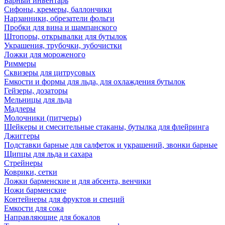
Барный инвентарь
Сифоны, кремеры, баллончики
Нарзанники, обрезатели фольги
Пробки для вина и шампанского
Штопоры, открывалки для бутылок
Украшения, трубочки, зубочистки
Ложки для мороженого
Риммеры
Сквизеры для цитрусовых
Емкости и формы для льда, для охлаждения бутылок
Гейзеры, дозаторы
Мельницы для льда
Мадлеры
Молочники (питчеры)
Шейкеры и смесительные стаканы, бутылка для флейринга
Джиггеры
Подставки барные для салфеток и украшений, звонки барные
Щипцы для льда и сахара
Стрейнеры
Коврики, сетки
Ложки барменские и для абсента, венчики
Ножи барменские
Контейнеры для фруктов и специй
Емкости для сока
Направляющие для бокалов