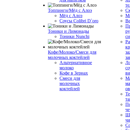
те
Топпинги/Мёд с Алоэ
С
Мёд с Алоэ
М
Соусы Colibri D`oro
В
Пр
Тоники и Лимонады
ру
Тоники Nunchi
с
Ра
к
Кофе/Молоко/Смеси для
за
молочных коктейлей
за
Альтернативное
Л
молоко
со
Кофе в Зернах
ви
Смеси для
М
молочных
ма
коктейлей
о
Т
та
П
че
Ще
чи
Со