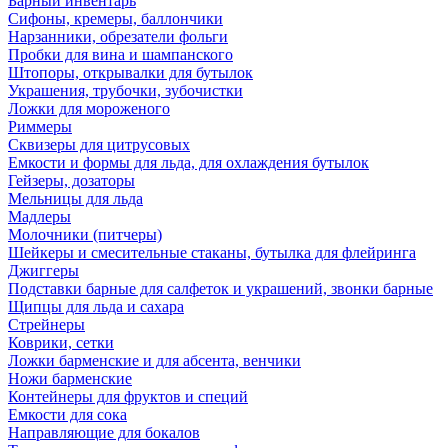
Барный инвентарь
Сифоны, кремеры, баллончики
Нарзанники, обрезатели фольги
Пробки для вина и шампанского
Штопоры, открывалки для бутылок
Украшения, трубочки, зубочистки
Ложки для мороженого
Риммеры
Сквизеры для цитрусовых
Емкости и формы для льда, для охлаждения бутылок
Гейзеры, дозаторы
Мельницы для льда
Мадлеры
Молочники (питчеры)
Шейкеры и смесительные стаканы, бутылка для флейринга
Джиггеры
Подставки барные для салфеток и украшений, звонки барные
Щипцы для льда и сахара
Стрейнеры
Коврики, сетки
Ложки барменские и для абсента, венчики
Ножи барменские
Контейнеры для фруктов и специй
Емкости для сока
Направляющие для бокалов