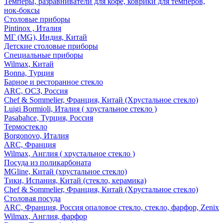
Темперы, разравниватели для кофе, коврики для темперов,
нок-боксы
Столовые приборы
Pintinox , Италия
МГ (MG), Индия, Китай
Детские столовые приборы
Специальные приборы
Wilmax, Китай
Bonna, Турция
Барное и ресторанное стекло
ARC, ОСЗ, Россия
Chef & Sommelier, Франция, Китай (Хрустальное стекло)
Luigi Bormioli, Италия ( хрустальное стекло )
Pasabahce, Турция, Россия
Термостекло
Borgonovo, Италия
ARC, Франция
Wilmax, Англия ( хрустальное стекло )
Посуда из поликарбоната
MGline, Китай (хрустальное стекло)
Тики, Испания, Китай (стекло, керамика)
Chef & Sommelier, Франция, Китай (Хрустальное стекло)
Столовая посуда
ARC, Франция, Россия опаловое стекло, стекло, фарфор, Zenix
Wilmax, Англия, фарфор