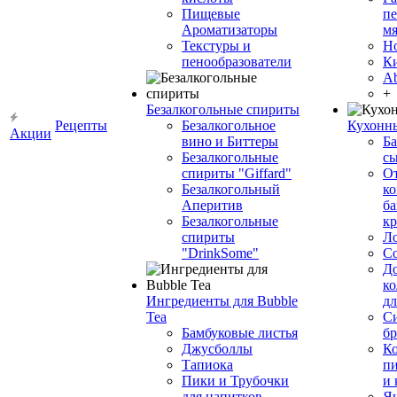
Пищевые
пе
Ароматизаторы
мя
Текстуры и
Н
пенообразователи
К
Ab
+
Безалкогольные спириты
Рецепты
Безалкогольное
Кухонн
Акции
вино и Биттеры
Ба
Безалкогольные
сы
спириты "Giffard"
О
Безалкогольный
ко
Аперитив
ба
Безалкогольные
к
спириты
Л
"DrinkSome"
С
До
ко
Ингредиенты для Bubble
дл
Tea
Си
Бамбуковые листья
бр
Джусболлы
Ко
Тапиока
п
Пики и Трубочки
и
для напитков
Я