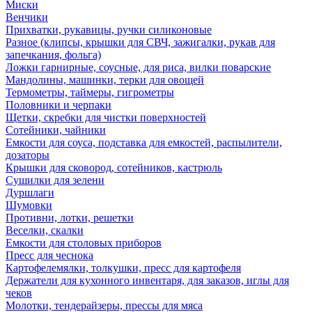
Миски
Венчики
Прихватки, рукавицы, ручки силиконовые
Разное (клипсы, крышки для СВЧ, зажигалки, рукав для
запечкания, фольга)
Ложки гарнирные, соусные, для риса, вилки поварские
Мандолины, машинки, терки для овощей
Термометры, таймеры, гигрометры
Половники и черпаки
Щетки, скребки для чистки поверхностей
Сотейники, чайники
Емкости для соуса, подставка для емкостей, распылители,
дозаторы
Крышки для сковород, сотейников, кастрюль
Сушилки для зелени
Дуршлаги
Шумовки
Противни, лотки, решетки
Веселки, скалки
Емкости для столовых приборов
Пресс для чеснока
Картофелемялки, толкушки, пресс для картофеля
Держатели для кухонного инвентаря, для заказов, иглы для
чеков
Молотки, тендерайзеры, прессы для мяса