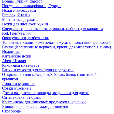
Bonna, Турция, фарфор
Посуда из поликарбоната, Турция
Ножи и аксессуары
Pintinox, Италия
Магнитные держатели
Ножи для японской кухни
Специализированные ножи, ложки, наборы для карвинга
Icel, Португалия
Овощечистки, рыбочистки
Точильные камни, ножеточки и мусаты, подставки для ножей
Разное (Кольчужные перчатки, крюки для мяса,топоры, пилы)
Ножницы
Китайские ножи
Abert, Италия
Кухонный инвентарь
Банки и емкости для сыпучих продуктов
Открывалки для консервных банок, банок с винтовой
крышкой
Лопатки кухонные
Совки кухонные
Доски разделочные, колоды, подставки для досок
Сита, экраны от брызг
Контейнеры для пищевых продуктов и крышки
Ящики, крышки, тележки для ящиков
Сковороды