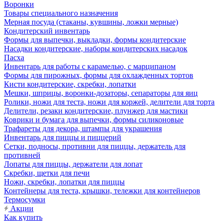
Воронки
Товары специального назначения
Мерная посуда (стаканы, кувшины, ложки мерные)
Кондитерский инвентарь
Формы для выпечки, выкладки, формы кондитерские
Насадки кондитерские, наборы кондитерских насадок
Пасха
Инвентарь для работы с карамелью, с марципаном
Формы для пирожных, формы для охлажденных тортов
Кисти кондитерские, скребки, лопатки
Мешки, шприцы, воронки-дозаторы, сепараторы для яиц
Ролики, ножи для теста, ножи для коржей, делители для торта
Делители, резаки кондитерские, плунжер для мастики
Коврики и бумага для выпечки, формы силиконовые
Трафареты для декора, штампы для украшения
Инвентарь для пиццы и пиццерий
Сетки, подносы, противни для пиццы, держатель для
противней
Лопаты для пиццы, держатели для лопат
Скребки, щетки для печи
Ножи, скребки, лопатки для пиццы
Контейнеры для теста, крышки, тележки для контейнеров
Термосумки
Акции
Как купить