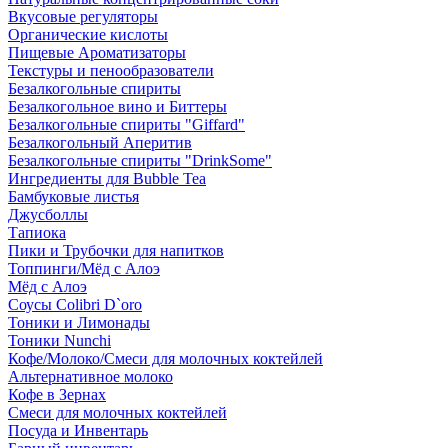
Вкусовые регуляторы
Органические кислоты
Пищевые Ароматизаторы
Текстуры и пенообразователи
Безалкогольные спириты
Безалкогольное вино и Биттеры
Безалкогольные спириты "Giffard"
Безалкогольный Аперитив
Безалкогольные спириты "DrinkSome"
Ингредиенты для Bubble Tea
Бамбуковые листья
Джусболлы
Тапиока
Пики и Трубочки для напитков
Топпинги/Мёд с Алоэ
Мёд с Алоэ
Соусы Colibri D`oro
Тоники и Лимонады
Тоники Nunchi
Кофе/Молоко/Смеси для молочных коктейлей
Альтернативное молоко
Кофе в Зернах
Смеси для молочных коктейлей
Посуда и Инвентарь