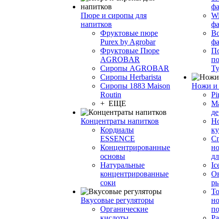
фа
Пюре и сиропы для
Wi
напитков
ф
Фруктовые пюре
Bo
Purex by Agrobar
ф
Фруктовые Пюре
По
AGROBAR
по
Сиропы AGROBAR
Т
Сиропы Herbarista
Сиропы 1883 Maison
Ножи и 
Routin
Pi
+ ЕЩЕ
М
де
Концентраты напитков
Но
Кордиалы
к
ESSENCE
С
Концентрированные
но
основы
дл
Натуральные
Ic
концентрированные
О
соки
р
То
Вкусовые регуляторы
но
Органические
по
кислоты
Ра