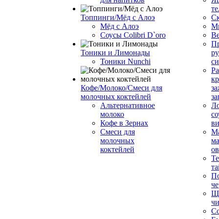
те
Топпинги/Мёд с Алоэ
С
Мёд с Алоэ
М
Соусы Colibri D`oro
В
Пр
Тоники и Лимонады
ру
Тоники Nunchi
с
Ра
к
Кофе/Молоко/Смеси для
за
молочных коктейлей
за
Альтернативное
Л
молоко
со
Кофе в Зернах
ви
Смеси для
М
молочных
ма
коктейлей
о
Т
та
П
че
Ще
чи
Со