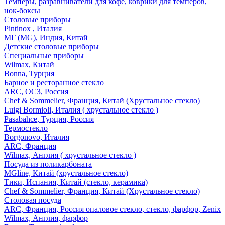
Темперы, разравниватели для кофе, коврики для темперов,
нок-боксы
Столовые приборы
Pintinox , Италия
МГ (MG), Индия, Китай
Детские столовые приборы
Специальные приборы
Wilmax, Китай
Bonna, Турция
Барное и ресторанное стекло
ARC, ОСЗ, Россия
Chef & Sommelier, Франция, Китай (Хрустальное стекло)
Luigi Bormioli, Италия ( хрустальное стекло )
Pasabahce, Турция, Россия
Термостекло
Borgonovo, Италия
ARC, Франция
Wilmax, Англия ( хрустальное стекло )
Посуда из поликарбоната
MGline, Китай (хрустальное стекло)
Тики, Испания, Китай (стекло, керамика)
Chef & Sommelier, Франция, Китай (Хрустальное стекло)
Столовая посуда
ARC, Франция, Россия опаловое стекло, стекло, фарфор, Zenix
Wilmax, Англия, фарфор