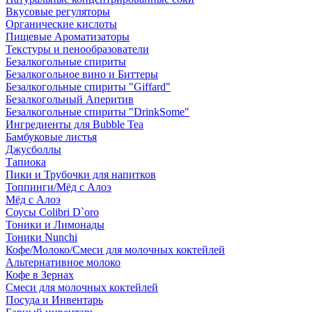
Вкусовые регуляторы
Органические кислоты
Пищевые Ароматизаторы
Текстуры и пенообразователи
Безалкогольные спириты
Безалкогольное вино и Биттеры
Безалкогольные спириты "Giffard"
Безалкогольный Аперитив
Безалкогольные спириты "DrinkSome"
Ингредиенты для Bubble Tea
Бамбуковые листья
Джусболлы
Тапиока
Пики и Трубочки для напитков
Топпинги/Мёд с Алоэ
Мёд с Алоэ
Соусы Colibri D`oro
Тоники и Лимонады
Тоники Nunchi
Кофе/Молоко/Смеси для молочных коктейлей
Альтернативное молоко
Кофе в Зернах
Смеси для молочных коктейлей
Посуда и Инвентарь