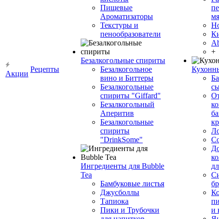
Пищевые
пе
Ароматизаторы
мя
Текстуры и
Н
пенообразователи
К
Ab
+
Безалкогольные спириты
Рецепты
Безалкогольное
Кухонн
Акции
вино и Биттеры
Ба
Безалкогольные
сы
спириты "Giffard"
О
Безалкогольный
ко
Аперитив
ба
Безалкогольные
к
спириты
Л
"DrinkSome"
С
До
ко
Ингредиенты для Bubble
дл
Tea
Си
Бамбуковые листья
бр
Джусболлы
Ко
Тапиока
п
Пики и Трубочки
и
для напитков
Я