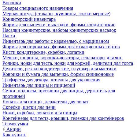
Воронки
Товары специального назначения
Мерная посуда (стаканы, кувшины, ложки мерные)
Кондитерский инвентарь
Формы для выпечки, выкладки, формы кондитерские
Насадки кондитерские, наборы кондитерских насадок
Пасха
Инвентарь для работы с карамелью, с марципаном
Формы для пирожных, формы для охлажденных тортов
Кисти кондитерские, скребки, лопатки
Мешки, шприцы, воронки-дозаторы, сепараторы для яиц
Ролики, ножи для теста, ножи для коржей, делители для торта
Делители, резаки кондитерские, плунжер для мастики
Коврики и бумага для выпечки, формы силиконовые
Трафареты для декора, штампы для украшения
Инвентарь для пиццы и пиццерий
Сетки, подносы, противни для пиццы, держатель для
противней
Лопаты для пиццы, держатели для лопат
Скребки, щетки для печи
Ножи, скребки, лопатки для пиццы
Контейнеры для теста, крышки, тележки для контейнеров
Термосумки
Акции
Как купить