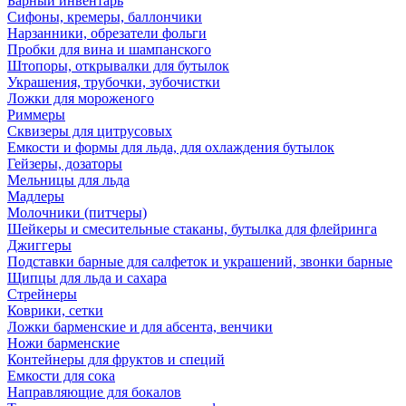
Барный инвентарь
Сифоны, кремеры, баллончики
Нарзанники, обрезатели фольги
Пробки для вина и шампанского
Штопоры, открывалки для бутылок
Украшения, трубочки, зубочистки
Ложки для мороженого
Риммеры
Сквизеры для цитрусовых
Емкости и формы для льда, для охлаждения бутылок
Гейзеры, дозаторы
Мельницы для льда
Мадлеры
Молочники (питчеры)
Шейкеры и смесительные стаканы, бутылка для флейринга
Джиггеры
Подставки барные для салфеток и украшений, звонки барные
Щипцы для льда и сахара
Стрейнеры
Коврики, сетки
Ложки барменские и для абсента, венчики
Ножи барменские
Контейнеры для фруктов и специй
Емкости для сока
Направляющие для бокалов