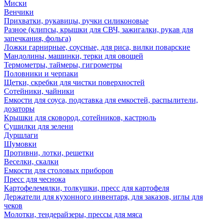
Миски
Венчики
Прихватки, рукавицы, ручки силиконовые
Разное (клипсы, крышки для СВЧ, зажигалки, рукав для
запечкания, фольга)
Ложки гарнирные, соусные, для риса, вилки поварские
Мандолины, машинки, терки для овощей
Термометры, таймеры, гигрометры
Половники и черпаки
Щетки, скребки для чистки поверхностей
Сотейники, чайники
Емкости для соуса, подставка для емкостей, распылители,
дозаторы
Крышки для сковород, сотейников, кастрюль
Сушилки для зелени
Дуршлаги
Шумовки
Противни, лотки, решетки
Веселки, скалки
Емкости для столовых приборов
Пресс для чеснока
Картофелемялки, толкушки, пресс для картофеля
Держатели для кухонного инвентаря, для заказов, иглы для
чеков
Молотки, тендерайзеры, прессы для мяса