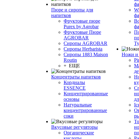
фа
Пюре и сиропы для
Wi
напитков
ф
Фруктовые пюре
Bo
Purex by Agrobar
ф
Фруктовые Пюре
По
AGROBAR
по
Сиропы AGROBAR
Т
Сиропы Herbarista
Сиропы 1883 Maison
Ножи и 
Routin
Pi
+ ЕЩЕ
М
де
Концентраты напитков
Но
Кордиалы
к
ESSENCE
С
Концентрированные
но
основы
дл
Натуральные
Ic
концентрированные
О
соки
р
То
Вкусовые регуляторы
но
Органические
по
кислоты
Ра