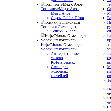
те
Топпинги/Мёд с Алоэ
С
Мёд с Алоэ
М
Соусы Colibri D`oro
В
Пр
Тоники и Лимонады
ру
Тоники Nunchi
с
Ра
к
Кофе/Молоко/Смеси для
за
молочных коктейлей
за
Альтернативное
Л
молоко
со
Кофе в Зернах
ви
Смеси для
М
молочных
ма
коктейлей
о
Т
та
П
че
Ще
чи
Со