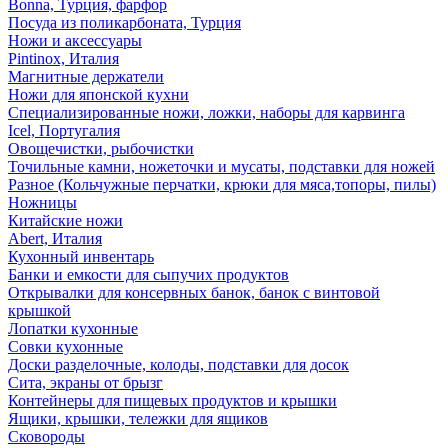
Bonna, Турция, фарфор
Посуда из поликарбоната, Турция
Ножи и аксессуары
Pintinox, Италия
Магнитные держатели
Ножи для японской кухни
Специализированные ножи, ложки, наборы для карвинга
Icel, Португалия
Овощечистки, рыбочистки
Точильные камни, ножеточки и мусаты, подставки для ножей
Разное (Кольчужные перчатки, крюки для мяса,топоры, пилы)
Ножницы
Китайские ножи
Abert, Италия
Кухонный инвентарь
Банки и емкости для сыпучих продуктов
Открывалки для консервных банок, банок с винтовой
крышкой
Лопатки кухонные
Совки кухонные
Доски разделочные, колоды, подставки для досок
Сита, экраны от брызг
Контейнеры для пищевых продуктов и крышки
Ящики, крышки, тележки для ящиков
Сковороды