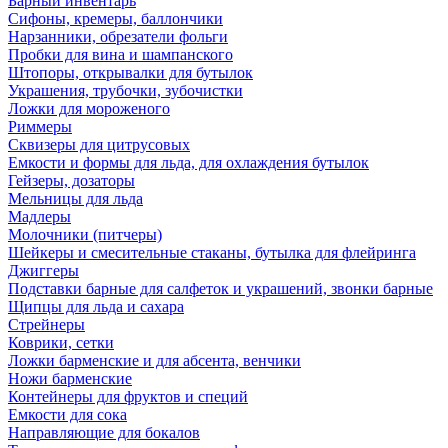
Барный инвентарь
Сифоны, кремеры, баллончики
Нарзанники, обрезатели фольги
Пробки для вина и шампанского
Штопоры, открывалки для бутылок
Украшения, трубочки, зубочистки
Ложки для мороженого
Риммеры
Сквизеры для цитрусовых
Емкости и формы для льда, для охлаждения бутылок
Гейзеры, дозаторы
Мельницы для льда
Мадлеры
Молочники (питчеры)
Шейкеры и смесительные стаканы, бутылка для флейринга
Джиггеры
Подставки барные для салфеток и украшений, звонки барные
Щипцы для льда и сахара
Стрейнеры
Коврики, сетки
Ложки барменские и для абсента, венчики
Ножи барменские
Контейнеры для фруктов и специй
Емкости для сока
Направляющие для бокалов