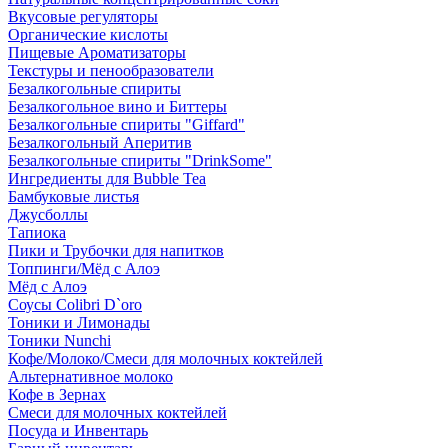
Вкусовые регуляторы
Органические кислоты
Пищевые Ароматизаторы
Текстуры и пенообразователи
Безалкогольные спириты
Безалкогольное вино и Биттеры
Безалкогольные спириты "Giffard"
Безалкогольный Аперитив
Безалкогольные спириты "DrinkSome"
Ингредиенты для Bubble Tea
Бамбуковые листья
Джусболлы
Тапиока
Пики и Трубочки для напитков
Топпинги/Мёд с Алоэ
Мёд с Алоэ
Соусы Colibri D`oro
Тоники и Лимонады
Тоники Nunchi
Кофе/Молоко/Смеси для молочных коктейлей
Альтернативное молоко
Кофе в Зернах
Смеси для молочных коктейлей
Посуда и Инвентарь