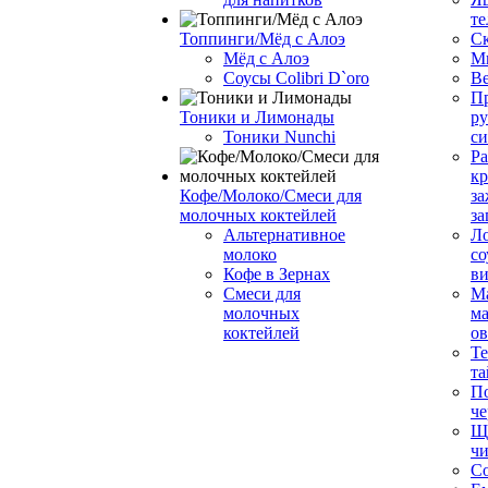
те
Топпинги/Мёд с Алоэ
С
Мёд с Алоэ
М
Соусы Colibri D`oro
В
Пр
Тоники и Лимонады
ру
Тоники Nunchi
с
Ра
к
Кофе/Молоко/Смеси для
за
молочных коктейлей
за
Альтернативное
Л
молоко
со
Кофе в Зернах
ви
Смеси для
М
молочных
ма
коктейлей
о
Т
та
П
че
Ще
чи
Со