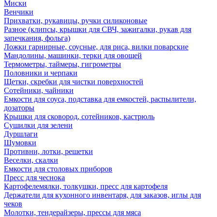
Миски
Венчики
Прихватки, рукавицы, ручки силиконовые
Разное (клипсы, крышки для СВЧ, зажигалки, рукав для
запечкания, фольга)
Ложки гарнирные, соусные, для риса, вилки поварские
Мандолины, машинки, терки для овощей
Термометры, таймеры, гигрометры
Половники и черпаки
Щетки, скребки для чистки поверхностей
Сотейники, чайники
Емкости для соуса, подставка для емкостей, распылители,
дозаторы
Крышки для сковород, сотейников, кастрюль
Сушилки для зелени
Дуршлаги
Шумовки
Противни, лотки, решетки
Веселки, скалки
Емкости для столовых приборов
Пресс для чеснока
Картофелемялки, толкушки, пресс для картофеля
Держатели для кухонного инвентаря, для заказов, иглы для
чеков
Молотки, тендерайзеры, прессы для мяса