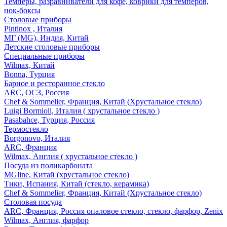
Темперы, разравниватели для кофе, коврики для темперов,
нок-боксы
Столовые приборы
Pintinox , Италия
МГ (MG), Индия, Китай
Детские столовые приборы
Специальные приборы
Wilmax, Китай
Bonna, Турция
Барное и ресторанное стекло
ARC, ОСЗ, Россия
Chef & Sommelier, Франция, Китай (Хрустальное стекло)
Luigi Bormioli, Италия ( хрустальное стекло )
Pasabahce, Турция, Россия
Термостекло
Borgonovo, Италия
ARC, Франция
Wilmax, Англия ( хрустальное стекло )
Посуда из поликарбоната
MGline, Китай (хрустальное стекло)
Тики, Испания, Китай (стекло, керамика)
Chef & Sommelier, Франция, Китай (Хрустальное стекло)
Столовая посуда
ARC, Франция, Россия опаловое стекло, стекло, фарфор, Zenix
Wilmax, Англия, фарфор