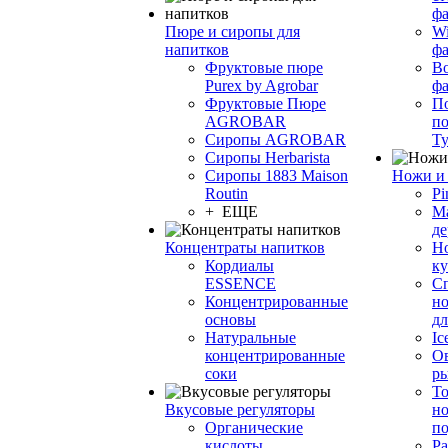
фа
Пюре и сиропы для
Wi
напитков
ф
Фруктовые пюре
Bo
Purex by Agrobar
ф
Фруктовые Пюре
По
AGROBAR
по
Сиропы AGROBAR
Т
Сиропы Herbarista
Сиропы 1883 Maison
Ножи и 
Routin
Pi
+ ЕЩЕ
М
де
Концентраты напитков
Но
Кордиалы
к
ESSENCE
С
Концентрированные
но
основы
дл
Натуральные
Ic
концентрированные
О
соки
р
То
Вкусовые регуляторы
но
Органические
по
кислоты
Ра