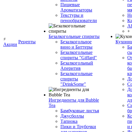
Пищевые
пе
Ароматизаторы
мя
Текстуры и
Н
пенообразователи
К
Ab
+
Безалкогольные спириты
Рецепты
Безалкогольное
Кухонн
Акции
вино и Биттеры
Ба
Безалкогольные
сы
спириты "Giffard"
О
Безалкогольный
ко
Аперитив
ба
Безалкогольные
к
спириты
Л
"DrinkSome"
С
До
ко
Ингредиенты для Bubble
дл
Tea
Си
Бамбуковые листья
бр
Джусболлы
Ко
Тапиока
п
Пики и Трубочки
и
для напитков
Я