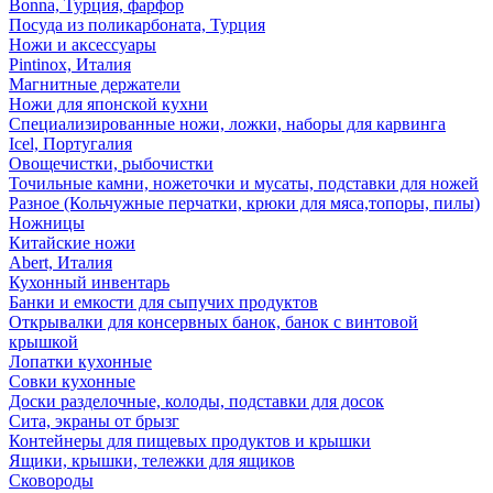
Bonna, Турция, фарфор
Посуда из поликарбоната, Турция
Ножи и аксессуары
Pintinox, Италия
Магнитные держатели
Ножи для японской кухни
Специализированные ножи, ложки, наборы для карвинга
Icel, Португалия
Овощечистки, рыбочистки
Точильные камни, ножеточки и мусаты, подставки для ножей
Разное (Кольчужные перчатки, крюки для мяса,топоры, пилы)
Ножницы
Китайские ножи
Abert, Италия
Кухонный инвентарь
Банки и емкости для сыпучих продуктов
Открывалки для консервных банок, банок с винтовой
крышкой
Лопатки кухонные
Совки кухонные
Доски разделочные, колоды, подставки для досок
Сита, экраны от брызг
Контейнеры для пищевых продуктов и крышки
Ящики, крышки, тележки для ящиков
Сковороды