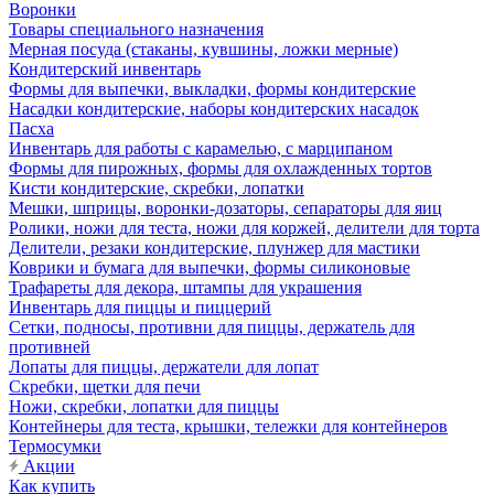
Воронки
Товары специального назначения
Мерная посуда (стаканы, кувшины, ложки мерные)
Кондитерский инвентарь
Формы для выпечки, выкладки, формы кондитерские
Насадки кондитерские, наборы кондитерских насадок
Пасха
Инвентарь для работы с карамелью, с марципаном
Формы для пирожных, формы для охлажденных тортов
Кисти кондитерские, скребки, лопатки
Мешки, шприцы, воронки-дозаторы, сепараторы для яиц
Ролики, ножи для теста, ножи для коржей, делители для торта
Делители, резаки кондитерские, плунжер для мастики
Коврики и бумага для выпечки, формы силиконовые
Трафареты для декора, штампы для украшения
Инвентарь для пиццы и пиццерий
Сетки, подносы, противни для пиццы, держатель для
противней
Лопаты для пиццы, держатели для лопат
Скребки, щетки для печи
Ножи, скребки, лопатки для пиццы
Контейнеры для теста, крышки, тележки для контейнеров
Термосумки
Акции
Как купить