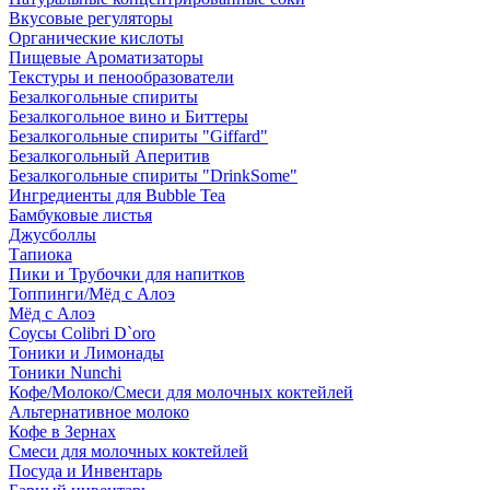
Вкусовые регуляторы
Органические кислоты
Пищевые Ароматизаторы
Текстуры и пенообразователи
Безалкогольные спириты
Безалкогольное вино и Биттеры
Безалкогольные спириты "Giffard"
Безалкогольный Аперитив
Безалкогольные спириты "DrinkSome"
Ингредиенты для Bubble Tea
Бамбуковые листья
Джусболлы
Тапиока
Пики и Трубочки для напитков
Топпинги/Мёд с Алоэ
Мёд с Алоэ
Соусы Colibri D`oro
Тоники и Лимонады
Тоники Nunchi
Кофе/Молоко/Смеси для молочных коктейлей
Альтернативное молоко
Кофе в Зернах
Смеси для молочных коктейлей
Посуда и Инвентарь