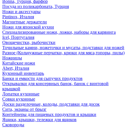
Bonna, Турция, фарфор
Посуда из поликарбоната, Турция
Ножи и аксессуары
Pintinox, Италия
Магнитные держатели
Ножи для японской кухни
Специализированные ножи, ложки, наборы для карвинга
Icel, Португалия
Овощечистки, рыбочистки
Точильные камни, ножеточки и мусаты, подставки для ножей
Разное (Кольчужные перчатки, крюки для мяса,топоры, пилы)
Ножницы
Китайские ножи
Abert, Италия
Кухонный инвентарь
Банки и емкости для сыпучих продуктов
Открывалки для консервных банок, банок с винтовой
крышкой
Лопатки кухонные
Совки кухонные
Доски разделочные, колоды, подставки для досок
Сита, экраны от брызг
Контейнеры для пищевых продуктов и крышки
Ящики, крышки, тележки для ящиков
Сковороды