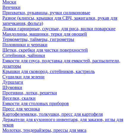
Миски
Венчики
Прихватки, рукавицы, ручки силиконовые
Разное (клипсы, крышки для СВЧ, зажигалки, рукав для
запечкания, фольга)
Ложки гарнирные, соусные, для риса, вилки поварские
Мандолины, машинки, терки для овощей
Термометры, таймеры, гигрометры
Половники и черпаки
Щетки, скребки для чистки поверхностей
Сотейники, чайники
Емкости для соуса, подставка для емкостей, распылители,
дозаторы
Крышки для сковород, сотейников, кастрюль
Сушилки для зелени
Дуршлаги
Шумовки
Противни, лотки, решетки
Веселки, скалки
Емкости для столовых приборов
Пресс для чеснока
Картофелемялки, толкушки, пресс для картофеля
Держатели для кухонного инвентаря, для заказов, иглы для
чеков
Молотки, тендерайзеры, прессы для мяса