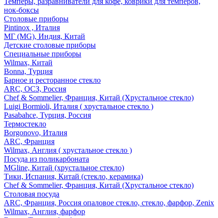
Темперы, разравниватели для кофе, коврики для темперов,
нок-боксы
Столовые приборы
Pintinox , Италия
МГ (MG), Индия, Китай
Детские столовые приборы
Специальные приборы
Wilmax, Китай
Bonna, Турция
Барное и ресторанное стекло
ARC, ОСЗ, Россия
Chef & Sommelier, Франция, Китай (Хрустальное стекло)
Luigi Bormioli, Италия ( хрустальное стекло )
Pasabahce, Турция, Россия
Термостекло
Borgonovo, Италия
ARC, Франция
Wilmax, Англия ( хрустальное стекло )
Посуда из поликарбоната
MGline, Китай (хрустальное стекло)
Тики, Испания, Китай (стекло, керамика)
Chef & Sommelier, Франция, Китай (Хрустальное стекло)
Столовая посуда
ARC, Франция, Россия опаловое стекло, стекло, фарфор, Zenix
Wilmax, Англия, фарфор