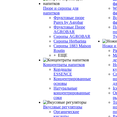
фа
Пюре и сиропы для
Wi
напитков
ф
Фруктовые пюре
Bo
Purex by Agrobar
ф
Фруктовые Пюре
По
AGROBAR
по
Сиропы AGROBAR
Т
Сиропы Herbarista
Сиропы 1883 Maison
Ножи и 
Routin
Pi
+ ЕЩЕ
М
де
Концентраты напитков
Но
Кордиалы
к
ESSENCE
С
Концентрированные
но
основы
дл
Натуральные
Ic
концентрированные
О
соки
р
То
Вкусовые регуляторы
но
Органические
по
кислоты
Ра