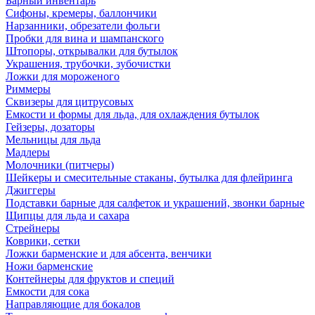
Барный инвентарь
Сифоны, кремеры, баллончики
Нарзанники, обрезатели фольги
Пробки для вина и шампанского
Штопоры, открывалки для бутылок
Украшения, трубочки, зубочистки
Ложки для мороженого
Риммеры
Сквизеры для цитрусовых
Емкости и формы для льда, для охлаждения бутылок
Гейзеры, дозаторы
Мельницы для льда
Мадлеры
Молочники (питчеры)
Шейкеры и смесительные стаканы, бутылка для флейринга
Джиггеры
Подставки барные для салфеток и украшений, звонки барные
Щипцы для льда и сахара
Стрейнеры
Коврики, сетки
Ложки барменские и для абсента, венчики
Ножи барменские
Контейнеры для фруктов и специй
Емкости для сока
Направляющие для бокалов