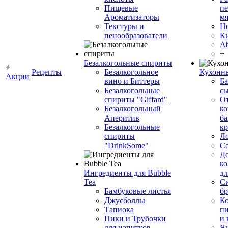
Пищевые
пе
Ароматизаторы
мя
Текстуры и
Н
пенообразователи
К
Ab
+
Безалкогольные спириты
Рецепты
Безалкогольное
Кухонн
Акции
вино и Биттеры
Ба
Безалкогольные
сы
спириты "Giffard"
О
Безалкогольный
ко
Аперитив
ба
Безалкогольные
к
спириты
Л
"DrinkSome"
С
До
ко
Ингредиенты для Bubble
дл
Tea
Си
Бамбуковые листья
бр
Джусболлы
Ко
Тапиока
п
Пики и Трубочки
и
для напитков
Я