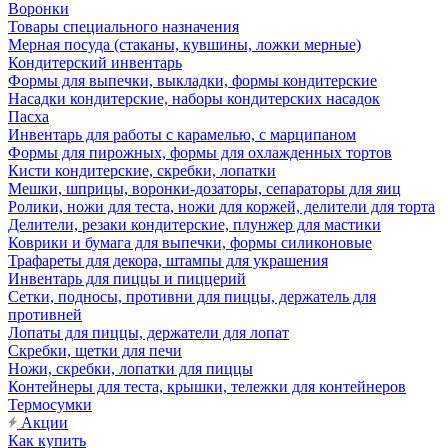
Воронки
Товары специального назначения
Мерная посуда (стаканы, кувшины, ложки мерные)
Кондитерский инвентарь
Формы для выпечки, выкладки, формы кондитерские
Насадки кондитерские, наборы кондитерских насадок
Пасха
Инвентарь для работы с карамелью, с марципаном
Формы для пирожных, формы для охлажденных тортов
Кисти кондитерские, скребки, лопатки
Мешки, шприцы, воронки-дозаторы, сепараторы для яиц
Ролики, ножи для теста, ножи для коржей, делители для торта
Делители, резаки кондитерские, плунжер для мастики
Коврики и бумага для выпечки, формы силиконовые
Трафареты для декора, штампы для украшения
Инвентарь для пиццы и пиццерий
Сетки, подносы, противни для пиццы, держатель для
противней
Лопаты для пиццы, держатели для лопат
Скребки, щетки для печи
Ножи, скребки, лопатки для пиццы
Контейнеры для теста, крышки, тележки для контейнеров
Термосумки
Акции
Как купить