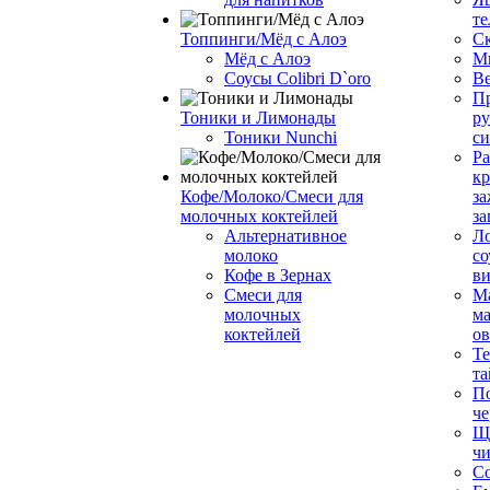
те
Топпинги/Мёд с Алоэ
С
Мёд с Алоэ
М
Соусы Colibri D`oro
В
Пр
Тоники и Лимонады
ру
Тоники Nunchi
с
Ра
к
Кофе/Молоко/Смеси для
за
молочных коктейлей
за
Альтернативное
Л
молоко
со
Кофе в Зернах
ви
Смеси для
М
молочных
ма
коктейлей
о
Т
та
П
че
Ще
чи
Со