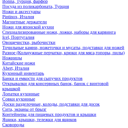
Bonna, Турция, фарфор
Посуда из поликарбоната, Турция
Ножи и аксессуары
Pintinox, Италия
Магнитные держатели
Ножи для японской кухни
Специализированные ножи, ложки, наборы для карвинга
Icel, Португалия
Овощечистки, рыбочистки
Точильные камни, ножеточки и мусаты, подставки для ножей
Разное (Кольчужные перчатки, крюки для мяса,топоры, пилы)
Ножницы
Китайские ножи
Abert, Италия
Кухонный инвентарь
Банки и емкости для сыпучих продуктов
Открывалки для консервных банок, банок с винтовой
крышкой
Лопатки кухонные
Совки кухонные
Доски разделочные, колоды, подставки для досок
Сита, экраны от брызг
Контейнеры для пищевых продуктов и крышки
Ящики, крышки, тележки для ящиков
Сковороды