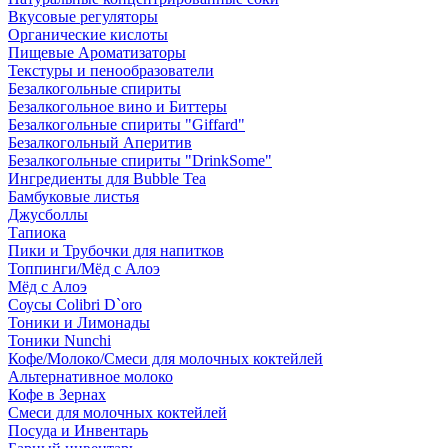
Вкусовые регуляторы
Органические кислоты
Пищевые Ароматизаторы
Текстуры и пенообразователи
Безалкогольные спириты
Безалкогольное вино и Биттеры
Безалкогольные спириты "Giffard"
Безалкогольный Аперитив
Безалкогольные спириты "DrinkSome"
Ингредиенты для Bubble Tea
Бамбуковые листья
Джусболлы
Тапиока
Пики и Трубочки для напитков
Топпинги/Мёд с Алоэ
Мёд с Алоэ
Соусы Colibri D`oro
Тоники и Лимонады
Тоники Nunchi
Кофе/Молоко/Смеси для молочных коктейлей
Альтернативное молоко
Кофе в Зернах
Смеси для молочных коктейлей
Посуда и Инвентарь