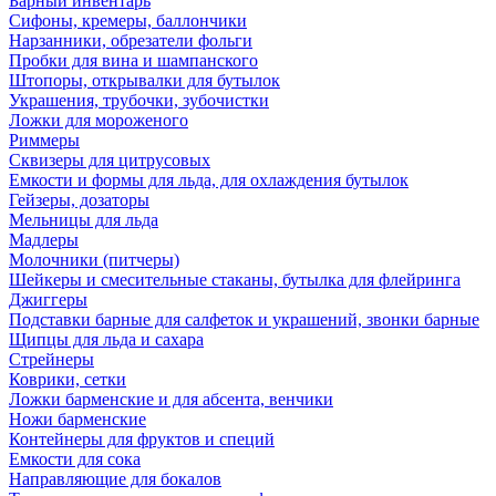
Барный инвентарь
Сифоны, кремеры, баллончики
Нарзанники, обрезатели фольги
Пробки для вина и шампанского
Штопоры, открывалки для бутылок
Украшения, трубочки, зубочистки
Ложки для мороженого
Риммеры
Сквизеры для цитрусовых
Емкости и формы для льда, для охлаждения бутылок
Гейзеры, дозаторы
Мельницы для льда
Мадлеры
Молочники (питчеры)
Шейкеры и смесительные стаканы, бутылка для флейринга
Джиггеры
Подставки барные для салфеток и украшений, звонки барные
Щипцы для льда и сахара
Стрейнеры
Коврики, сетки
Ложки барменские и для абсента, венчики
Ножи барменские
Контейнеры для фруктов и специй
Емкости для сока
Направляющие для бокалов