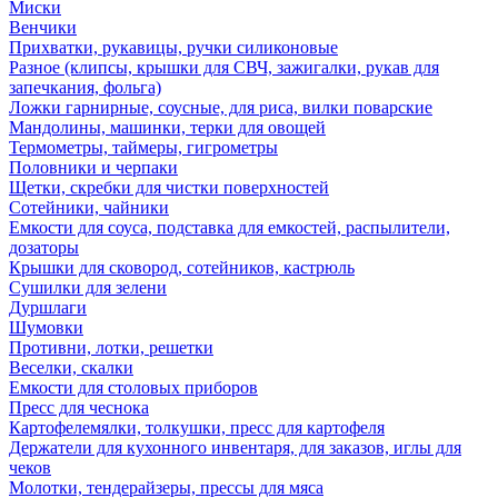
Миски
Венчики
Прихватки, рукавицы, ручки силиконовые
Разное (клипсы, крышки для СВЧ, зажигалки, рукав для
запечкания, фольга)
Ложки гарнирные, соусные, для риса, вилки поварские
Мандолины, машинки, терки для овощей
Термометры, таймеры, гигрометры
Половники и черпаки
Щетки, скребки для чистки поверхностей
Сотейники, чайники
Емкости для соуса, подставка для емкостей, распылители,
дозаторы
Крышки для сковород, сотейников, кастрюль
Сушилки для зелени
Дуршлаги
Шумовки
Противни, лотки, решетки
Веселки, скалки
Емкости для столовых приборов
Пресс для чеснока
Картофелемялки, толкушки, пресс для картофеля
Держатели для кухонного инвентаря, для заказов, иглы для
чеков
Молотки, тендерайзеры, прессы для мяса