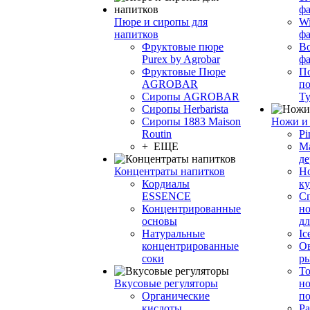
фа
Пюре и сиропы для
Wi
напитков
ф
Фруктовые пюре
Bo
Purex by Agrobar
ф
Фруктовые Пюре
По
AGROBAR
по
Сиропы AGROBAR
Т
Сиропы Herbarista
Сиропы 1883 Maison
Ножи и 
Routin
Pi
+ ЕЩЕ
М
де
Концентраты напитков
Но
Кордиалы
к
ESSENCE
С
Концентрированные
но
основы
дл
Натуральные
Ic
концентрированные
О
соки
р
То
Вкусовые регуляторы
но
Органические
по
кислоты
Ра