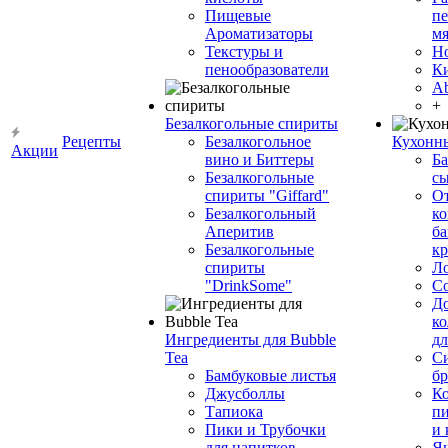
Пищевые
пе
Ароматизаторы
мя
Текстуры и
Н
пенообразователи
К
Ab
+
Безалкогольные спириты
Рецепты
Безалкогольное
Кухонн
Акции
вино и Биттеры
Ба
Безалкогольные
сы
спириты "Giffard"
О
Безалкогольный
ко
Аперитив
ба
Безалкогольные
к
спириты
Л
"DrinkSome"
С
До
ко
Ингредиенты для Bubble
дл
Tea
Си
Бамбуковые листья
бр
Джусболлы
Ко
Тапиока
п
Пики и Трубочки
и
для напитков
Я