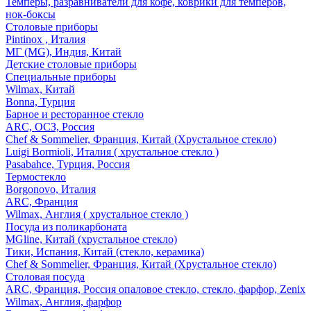
Темперы, разравниватели для кофе, коврики для темперов,
нок-боксы
Столовые приборы
Pintinox , Италия
МГ (MG), Индия, Китай
Детские столовые приборы
Специальные приборы
Wilmax, Китай
Bonna, Турция
Барное и ресторанное стекло
ARC, ОСЗ, Россия
Chef & Sommelier, Франция, Китай (Хрустальное стекло)
Luigi Bormioli, Италия ( хрустальное стекло )
Pasabahce, Турция, Россия
Термостекло
Borgonovo, Италия
ARC, Франция
Wilmax, Англия ( хрустальное стекло )
Посуда из поликарбоната
MGline, Китай (хрустальное стекло)
Тики, Испания, Китай (стекло, керамика)
Chef & Sommelier, Франция, Китай (Хрустальное стекло)
Столовая посуда
ARC, Франция, Россия опаловое стекло, стекло, фарфор, Zenix
Wilmax, Англия, фарфор