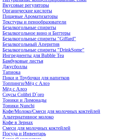
Вкусовые регуляторы
Органические кислоты
Пищевые Ароматизаторы
Текстуры и пенообразователи
Безалкогольные спириты
Безалкогольное вино и Биттеры
Безалкогольные спириты "Giffard"
Безалкогольный Аперитив
Безалкогольные спириты "DrinkSome"
Ингредиенты для Bubble Tea
Бамбуковые листья
Джусболлы
Тапиока
Пики и Трубочки для напитков
Топпинги/Мёд с Алоэ
Мёд с Алоэ
Соусы Colibri D`oro
Тоники и Лимонады
Тоники Nunchi
Кофе/Молоко/Смеси для молочных коктейлей
Альтернативное молоко
Кофе в Зернах
Смеси для молочных коктейлей
Посуда и Инвентарь