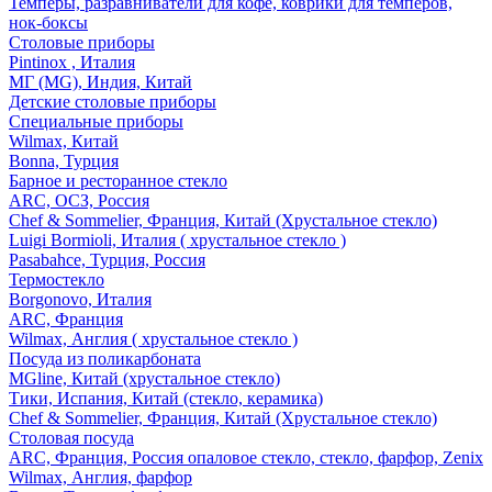
Темперы, разравниватели для кофе, коврики для темперов,
нок-боксы
Столовые приборы
Pintinox , Италия
МГ (MG), Индия, Китай
Детские столовые приборы
Специальные приборы
Wilmax, Китай
Bonna, Турция
Барное и ресторанное стекло
ARC, ОСЗ, Россия
Chef & Sommelier, Франция, Китай (Хрустальное стекло)
Luigi Bormioli, Италия ( хрустальное стекло )
Pasabahce, Турция, Россия
Термостекло
Borgonovo, Италия
ARC, Франция
Wilmax, Англия ( хрустальное стекло )
Посуда из поликарбоната
MGline, Китай (хрустальное стекло)
Тики, Испания, Китай (стекло, керамика)
Chef & Sommelier, Франция, Китай (Хрустальное стекло)
Столовая посуда
ARC, Франция, Россия опаловое стекло, стекло, фарфор, Zenix
Wilmax, Англия, фарфор