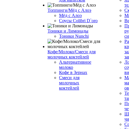
те
Топпинги/Мёд с Алоэ
С
Мёд с Алоэ
М
Соусы Colibri D`oro
В
Пр
Тоники и Лимонады
ру
Тоники Nunchi
с
Ра
к
Кофе/Молоко/Смеси для
за
молочных коктейлей
за
Альтернативное
Л
молоко
со
Кофе в Зернах
ви
Смеси для
М
молочных
ма
коктейлей
о
Т
та
П
че
Ще
чи
Со