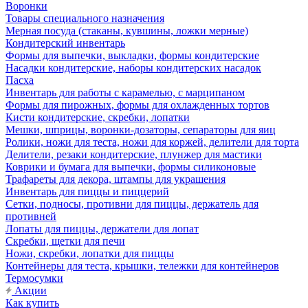
Воронки
Товары специального назначения
Мерная посуда (стаканы, кувшины, ложки мерные)
Кондитерский инвентарь
Формы для выпечки, выкладки, формы кондитерские
Насадки кондитерские, наборы кондитерских насадок
Пасха
Инвентарь для работы с карамелью, с марципаном
Формы для пирожных, формы для охлажденных тортов
Кисти кондитерские, скребки, лопатки
Мешки, шприцы, воронки-дозаторы, сепараторы для яиц
Ролики, ножи для теста, ножи для коржей, делители для торта
Делители, резаки кондитерские, плунжер для мастики
Коврики и бумага для выпечки, формы силиконовые
Трафареты для декора, штампы для украшения
Инвентарь для пиццы и пиццерий
Сетки, подносы, противни для пиццы, держатель для
противней
Лопаты для пиццы, держатели для лопат
Скребки, щетки для печи
Ножи, скребки, лопатки для пиццы
Контейнеры для теста, крышки, тележки для контейнеров
Термосумки
Акции
Как купить