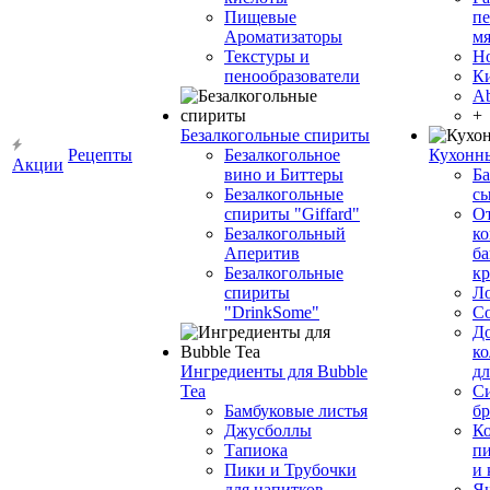
Пищевые
пе
Ароматизаторы
мя
Текстуры и
Н
пенообразователи
К
Ab
+
Безалкогольные спириты
Рецепты
Безалкогольное
Кухонн
Акции
вино и Биттеры
Ба
Безалкогольные
сы
спириты "Giffard"
О
Безалкогольный
ко
Аперитив
ба
Безалкогольные
к
спириты
Л
"DrinkSome"
С
До
ко
Ингредиенты для Bubble
дл
Tea
Си
Бамбуковые листья
бр
Джусболлы
Ко
Тапиока
п
Пики и Трубочки
и
для напитков
Я