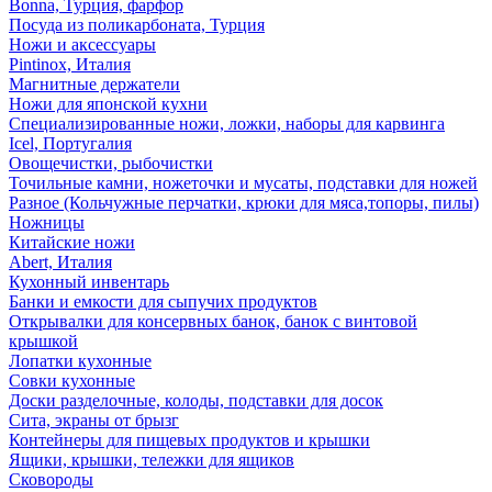
Bonna, Турция, фарфор
Посуда из поликарбоната, Турция
Ножи и аксессуары
Pintinox, Италия
Магнитные держатели
Ножи для японской кухни
Специализированные ножи, ложки, наборы для карвинга
Icel, Португалия
Овощечистки, рыбочистки
Точильные камни, ножеточки и мусаты, подставки для ножей
Разное (Кольчужные перчатки, крюки для мяса,топоры, пилы)
Ножницы
Китайские ножи
Abert, Италия
Кухонный инвентарь
Банки и емкости для сыпучих продуктов
Открывалки для консервных банок, банок с винтовой
крышкой
Лопатки кухонные
Совки кухонные
Доски разделочные, колоды, подставки для досок
Сита, экраны от брызг
Контейнеры для пищевых продуктов и крышки
Ящики, крышки, тележки для ящиков
Сковороды