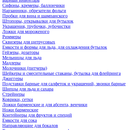
Барный инвентарь
Сифоны, кремеры, баллончики
Нарзанники, обрезатели фольги
Пробки для вина и шампанского
Штопоры, открывалки для бутылок
Украшения, трубочки, зубочистки
Ложки для мороженого
Риммеры
Сквизеры для цитрусовых
Емкости и формы для льда, для охлаждения бутылок
Гейзеры, дозаторы
Мельницы для льда
Мадлеры
Молочники (питчеры)
Шейкеры и смесительные стаканы, бутылка для флейринга
Джиггеры
Подставки барные для салфеток и украшений, звонки барные
Щипцы для льда и сахара
Стрейнеры
Коврики, сетки
Ложки барменские и для абсента, венчики
Ножи барменские
Контейнеры для фруктов и специй
Емкости для сока
Направляющие для бокалов