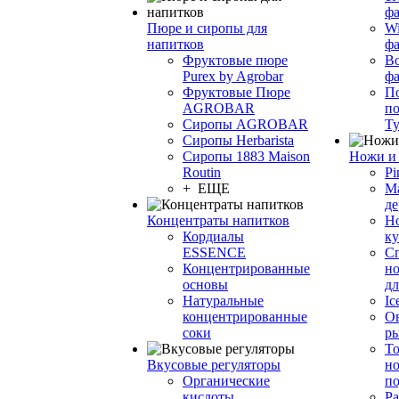
фа
Пюре и сиропы для
Wi
напитков
ф
Фруктовые пюре
Bo
Purex by Agrobar
ф
Фруктовые Пюре
По
AGROBAR
по
Сиропы AGROBAR
Т
Сиропы Herbarista
Сиропы 1883 Maison
Ножи и 
Routin
Pi
+ ЕЩЕ
М
де
Концентраты напитков
Но
Кордиалы
к
ESSENCE
С
Концентрированные
но
основы
дл
Натуральные
Ic
концентрированные
О
соки
р
То
Вкусовые регуляторы
но
Органические
по
кислоты
Ра