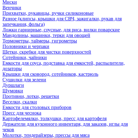
Миски
Венчики
Прихватки, рукавицы, ручки силиконовые
Разное (клипсы, крышки для СВЧ, зажигалки, рукав для
запечкания, фольга)
Ложки гарнирные, соусные, для риса, вилки поварские
Мандолины, машинки, терки для овощей
Термометры, таймеры, гигрометры
Половники и черпаки
Щетки, скребки для чистки поверхностей
Сотейники, чайники
Емкости для соуса, подставка для емкостей, распылители,
дозаторы
Крышки для сковород, сотейников, кастрюль
Сушилки для зелени
Дуршлаги
Шумовки
Противни, лотки, решетки
Веселки, скалки
Емкости для столовых приборов
Пресс для чеснока
Картофелемялки, толкушки, пресс для картофеля
Держатели для кухонного инвентаря, для заказов, иглы для
чеков
Молотки, тендерайзеры, прессы для мяса