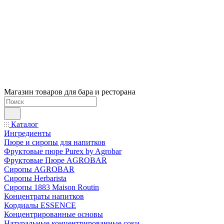
Магазин товаров для бара и ресторана
Каталог
Ингредиенты
Пюре и сиропы для напитков
Фруктовые пюре Purex by Agrobar
Фруктовые Пюре AGROBAR
Сиропы AGROBAR
Сиропы Herbarista
Сиропы 1883 Maison Routin
Концентраты напитков
Кордиалы ESSENCE
Концентрированные основы
Натуральные концентрированные соки