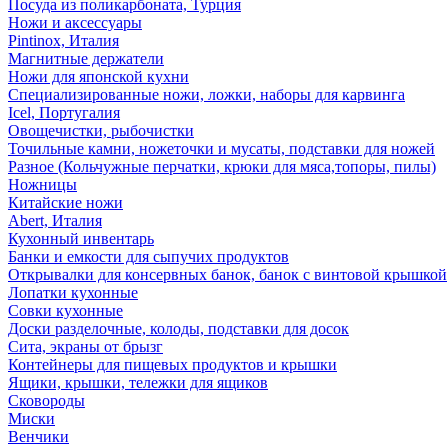
Посуда из поликарбоната, Турция
Ножи и аксессуары
Pintinox, Италия
Магнитные держатели
Ножи для японской кухни
Специализированные ножи, ложки, наборы для карвинга
Icel, Португалия
Овощечистки, рыбочистки
Точильные камни, ножеточки и мусаты, подставки для ножей
Разное (Кольчужные перчатки, крюки для мяса,топоры, пилы)
Ножницы
Китайские ножи
Abert, Италия
Кухонный инвентарь
Банки и емкости для сыпучих продуктов
Открывалки для консервных банок, банок с винтовой крышкой
Лопатки кухонные
Совки кухонные
Доски разделочные, колоды, подставки для досок
Сита, экраны от брызг
Контейнеры для пищевых продуктов и крышки
Ящики, крышки, тележки для ящиков
Сковороды
Миски
Венчики