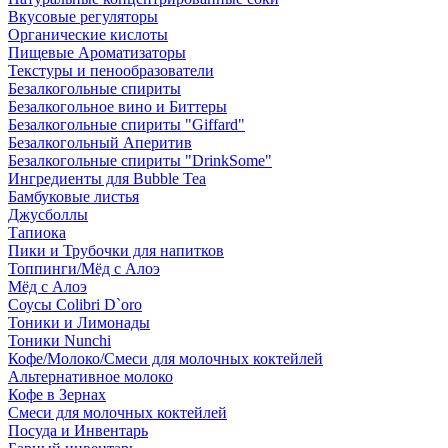
Вкусовые регуляторы
Органические кислоты
Пищевые Ароматизаторы
Текстуры и пенообразователи
Безалкогольные спириты
Безалкогольное вино и Биттеры
Безалкогольные спириты "Giffard"
Безалкогольный Аперитив
Безалкогольные спириты "DrinkSome"
Ингредиенты для Bubble Tea
Бамбуковые листья
Джусболлы
Тапиока
Пики и Трубочки для напитков
Топпинги/Мёд с Алоэ
Мёд с Алоэ
Соусы Colibri D`oro
Тоники и Лимонады
Тоники Nunchi
Кофе/Молоко/Смеси для молочных коктейлей
Альтернативное молоко
Кофе в Зернах
Смеси для молочных коктейлей
Посуда и Инвентарь