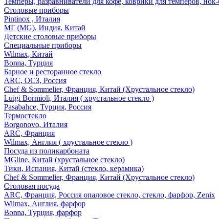
Темперы, разравниватели для кофе, коврики для темперов, нок
Столовые приборы
Pintinox , Италия
МГ (MG), Индия, Китай
Детские столовые приборы
Специальные приборы
Wilmax, Китай
Bonna, Турция
Барное и ресторанное стекло
ARC, ОСЗ, Россия
Chef & Sommelier, Франция, Китай (Хрустальное стекло)
Luigi Bormioli, Италия ( хрустальное стекло )
Pasabahce, Турция, Россия
Термостекло
Borgonovo, Италия
ARC, Франция
Wilmax, Англия ( хрустальное стекло )
Посуда из поликарбоната
MGline, Китай (хрустальное стекло)
Тики, Испания, Китай (стекло, керамика)
Chef & Sommelier, Франция, Китай (Хрустальное стекло)
Столовая посуда
ARC, Франция, Россия опаловое стекло, стекло, фарфор, Zenix
Wilmax, Англия, фарфор
Bonna, Турция, фарфор