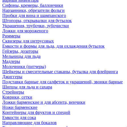
Барный инвентарь
Сифоны, кремеры, баллончики
Нарзанники, обрезатели фольги
Пробки для вина и шампанского
Штопоры, открывалки для бутылок
Украшения, трубочки, зубочистки
Ложки для мороженого
Риммеры
Сквизеры для цитрусовых
Емкости и формы для льда, для охлаждения бутылок
Гейзеры, дозаторы
Мельницы для льда
Мадлеры
Молочники (питчеры)
Шейкеры и смесительные стаканы, бутылка для флейринга
Джиггеры
Подставки барные для салфеток и украшений, звонки барные
Щипцы для льда и сахара
Стрейнеры
Коврики, сетки
Ложки барменские и для абсента, венчики
Ножи барменские
Контейнеры для фруктов и специй
Емкости для сока
Направляющие для бокалов