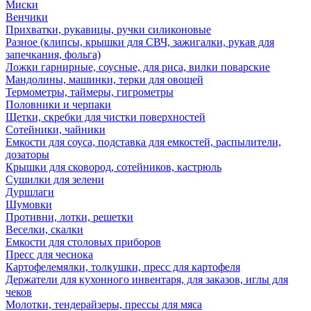
Миски
Венчики
Прихватки, рукавицы, ручки силиконовые
Разное (клипсы, крышки для СВЧ, зажигалки, рукав для
запечкания, фольга)
Ложки гарнирные, соусные, для риса, вилки поварские
Мандолины, машинки, терки для овощей
Термометры, таймеры, гигрометры
Половники и черпаки
Щетки, скребки для чистки поверхностей
Сотейники, чайники
Емкости для соуса, подставка для емкостей, распылители,
дозаторы
Крышки для сковород, сотейников, кастрюль
Сушилки для зелени
Дуршлаги
Шумовки
Противни, лотки, решетки
Веселки, скалки
Емкости для столовых приборов
Пресс для чеснока
Картофелемялки, толкушки, пресс для картофеля
Держатели для кухонного инвентаря, для заказов, иглы для
чеков
Молотки, тендерайзеры, прессы для мяса