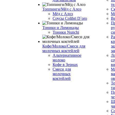
те
Топпинги/Мёд с Алоэ
С
Мёд с Алоэ
М
Соусы Colibri D`oro
В
Пр
Тоники и Лимонады
ру
Тоники Nunchi
с
Ра
к
Кофе/Молоко/Смеси для
за
молочных коктейлей
за
Альтернативное
Л
молоко
со
Кофе в Зернах
ви
Смеси для
М
молочных
ма
коктейлей
о
Т
та
П
че
Ще
чи
Со