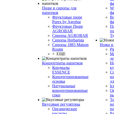
фа
Пюре и сиропы для
Wi
напитков
ф
Фруктовые пюре
Bo
Purex by Agrobar
ф
Фруктовые Пюре
По
AGROBAR
по
Сиропы AGROBAR
Т
Сиропы Herbarista
Сиропы 1883 Maison
Ножи и 
Routin
Pi
+ ЕЩЕ
М
де
Концентраты напитков
Но
Кордиалы
к
ESSENCE
С
Концентрированные
но
основы
дл
Натуральные
Ic
концентрированные
О
соки
р
То
Вкусовые регуляторы
но
Органические
по
кислоты
Ра