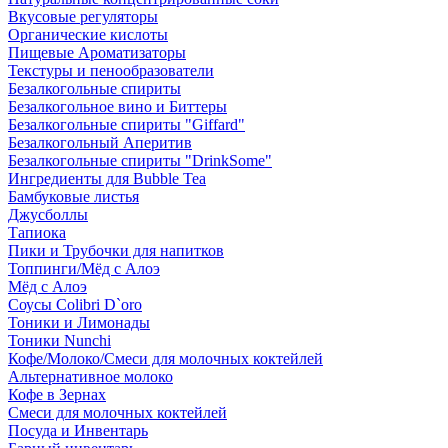
Вкусовые регуляторы
Органические кислоты
Пищевые Ароматизаторы
Текстуры и пенообразователи
Безалкогольные спириты
Безалкогольное вино и Биттеры
Безалкогольные спириты "Giffard"
Безалкогольный Аперитив
Безалкогольные спириты "DrinkSome"
Ингредиенты для Bubble Tea
Бамбуковые листья
Джусболлы
Тапиока
Пики и Трубочки для напитков
Топпинги/Мёд с Алоэ
Мёд с Алоэ
Соусы Colibri D`oro
Тоники и Лимонады
Тоники Nunchi
Кофе/Молоко/Смеси для молочных коктейлей
Альтернативное молоко
Кофе в Зернах
Смеси для молочных коктейлей
Посуда и Инвентарь