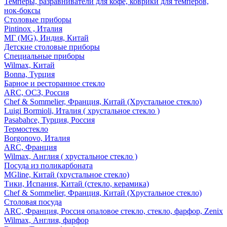
Темперы, разравниватели для кофе, коврики для темперов,
нок-боксы
Столовые приборы
Pintinox , Италия
МГ (MG), Индия, Китай
Детские столовые приборы
Специальные приборы
Wilmax, Китай
Bonna, Турция
Барное и ресторанное стекло
ARC, ОСЗ, Россия
Chef & Sommelier, Франция, Китай (Хрустальное стекло)
Luigi Bormioli, Италия ( хрустальное стекло )
Pasabahce, Турция, Россия
Термостекло
Borgonovo, Италия
ARC, Франция
Wilmax, Англия ( хрустальное стекло )
Посуда из поликарбоната
MGline, Китай (хрустальное стекло)
Тики, Испания, Китай (стекло, керамика)
Chef & Sommelier, Франция, Китай (Хрустальное стекло)
Столовая посуда
ARC, Франция, Россия опаловое стекло, стекло, фарфор, Zenix
Wilmax, Англия, фарфор