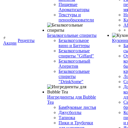
Пищевые
пе
Ароматизаторы
мя
Текстуры и
Н
пенообразователи
К
Ab
+
Безалкогольные спириты
Рецепты
Безалкогольное
Кухонн
Акции
вино и Биттеры
Ба
Безалкогольные
сы
спириты "Giffard"
О
Безалкогольный
ко
Аперитив
ба
Безалкогольные
к
спириты
Л
"DrinkSome"
С
До
ко
Ингредиенты для Bubble
дл
Tea
Си
Бамбуковые листья
бр
Джусболлы
Ко
Тапиока
п
Пики и Трубочки
и
для напитков
Я