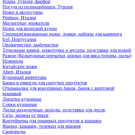
Bonna, Турция, фарфор
Посуда из поликарбоната, Турция
Ножи и аксессуары
Pintinox, Италия
Магнитные держатели
Ножи для японской кухни
Специализированные ножи, ложки, наборы для карвинга
Icel, Португалия
Овощечистки, рыбочистки
Точильные камни, ножеточки и мусаты, подставки для ножей
Разное (Кольчужные перчатки, крюки для мяса,топоры, пилы)
Ножницы
Китайские ножи
Abert, Италия
Кухонный инвентарь
Банки и емкости для сыпучих продуктов
Открывалки для консервных банок, банок с винтовой
крышкой
Лопатки кухонные
Совки кухонные
Доски разделочные, колоды, подставки для досок
Сита, экраны от брызг
Контейнеры для пищевых продуктов и крышки
Ящики, крышки, тележки для ящиков
Сковороды