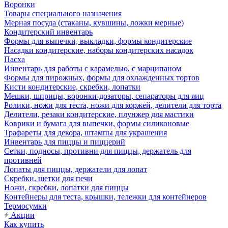
Воронки
Товары специального назначения
Мерная посуда (стаканы, кувшины, ложки мерные)
Кондитерский инвентарь
Формы для выпечки, выкладки, формы кондитерские
Насадки кондитерские, наборы кондитерских насадок
Пасха
Инвентарь для работы с карамелью, с марципаном
Формы для пирожных, формы для охлажденных тортов
Кисти кондитерские, скребки, лопатки
Мешки, шприцы, воронки-дозаторы, сепараторы для яиц
Ролики, ножи для теста, ножи для коржей, делители для торта
Делители, резаки кондитерские, плунжер для мастики
Коврики и бумага для выпечки, формы силиконовые
Трафареты для декора, штампы для украшения
Инвентарь для пиццы и пиццерий
Сетки, подносы, противни для пиццы, держатель для
противней
Лопаты для пиццы, держатели для лопат
Скребки, щетки для печи
Ножи, скребки, лопатки для пиццы
Контейнеры для теста, крышки, тележки для контейнеров
Термосумки
Акции
Как купить