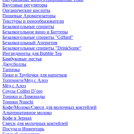
Вкусовые регуляторы
Органические кислоты
Пищевые Ароматизаторы
Текстуры и пенообразователи
Безалкогольные спириты
Безалкогольное вино и Биттеры
Безалкогольные спириты "Giffard"
Безалкогольный Аперитив
Безалкогольные спириты "DrinkSome"
Ингредиенты для Bubble Tea
Бамбуковые листья
Джусболлы
Тапиока
Пики и Трубочки для напитков
Топпинги/Мёд с Алоэ
Мёд с Алоэ
Соусы Colibri D`oro
Тоники и Лимонады
Тоники Nunchi
Кофе/Молоко/Смеси для молочных коктейлей
Альтернативное молоко
Кофе в Зернах
Смеси для молочных коктейлей
Посуда и Инвентарь