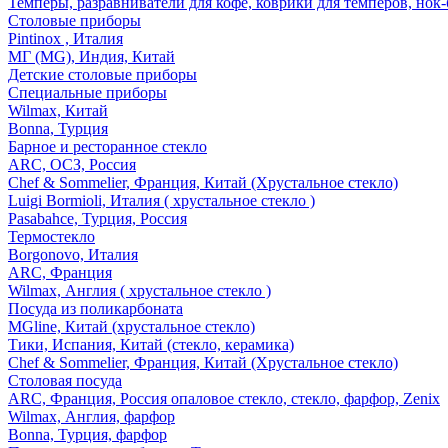
Темперы, разравниватели для кофе, коврики для темперов, нок
Столовые приборы
Pintinox , Италия
МГ (MG), Индия, Китай
Детские столовые приборы
Специальные приборы
Wilmax, Китай
Bonna, Турция
Барное и ресторанное стекло
ARC, ОСЗ, Россия
Chef & Sommelier, Франция, Китай (Хрустальное стекло)
Luigi Bormioli, Италия ( хрустальное стекло )
Pasabahce, Турция, Россия
Термостекло
Borgonovo, Италия
ARC, Франция
Wilmax, Англия ( хрустальное стекло )
Посуда из поликарбоната
MGline, Китай (хрустальное стекло)
Тики, Испания, Китай (стекло, керамика)
Chef & Sommelier, Франция, Китай (Хрустальное стекло)
Столовая посуда
ARC, Франция, Россия опаловое стекло, стекло, фарфор, Zenix
Wilmax, Англия, фарфор
Bonna, Турция, фарфор