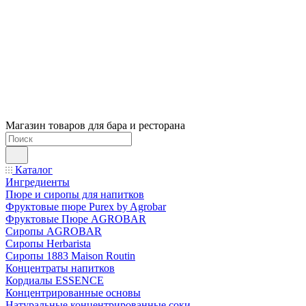
Магазин товаров для бара и ресторана
Каталог
Ингредиенты
Пюре и сиропы для напитков
Фруктовые пюре Purex by Agrobar
Фруктовые Пюре AGROBAR
Сиропы AGROBAR
Сиропы Herbarista
Сиропы 1883 Maison Routin
Концентраты напитков
Кордиалы ESSENCE
Концентрированные основы
Натуральные концентрированные соки