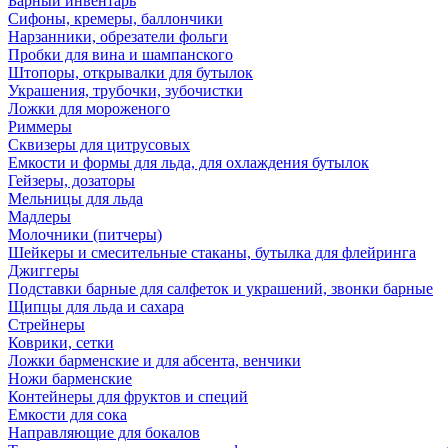
Барный инвентарь
Сифоны, кремеры, баллончики
Нарзанники, обрезатели фольги
Пробки для вина и шампанского
Штопоры, открывалки для бутылок
Украшения, трубочки, зубочистки
Ложки для мороженого
Риммеры
Сквизеры для цитрусовых
Емкости и формы для льда, для охлаждения бутылок
Гейзеры, дозаторы
Мельницы для льда
Мадлеры
Молочники (питчеры)
Шейкеры и смесительные стаканы, бутылка для флейринга
Джиггеры
Подставки барные для салфеток и украшений, звонки барные
Щипцы для льда и сахара
Стрейнеры
Коврики, сетки
Ложки барменские и для абсента, венчики
Ножи барменские
Контейнеры для фруктов и специй
Емкости для сока
Направляющие для бокалов