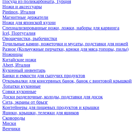
Посуда из поликарбоната, Турция
Ножи и аксессуары
Pintinox, Италия
Магнитные держатели
Ножи для японской кухни
Специализированные ножи, ложки, наборы для карвинга
Icel, Португалия
Овощечистки, рыбочистки
Точильные камни, ножеточки и мусаты, подставки для ножей
Разное (Кольчужные перчатки, крюки для мяса,топоры, пилы)
Ножницы
Китайские ножи
Abert, Италия
Кухонный инвентарь
Банки и емкости для сыпучих продуктов
Открывалки для консервных банок, банок с винтовой крышкой
Лопатки кухонные
Совки кухонные
Доски разделочные, колоды, подставки для досок
Сита, экраны от брызг
Контейнеры для пищевых продуктов и крышки
Ящики, крышки, тележки для ящиков
Сковороды
Миски
Венчики