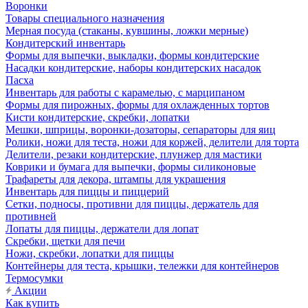
Воронки
Товары специального назначения
Мерная посуда (стаканы, кувшины, ложки мерные)
Кондитерский инвентарь
Формы для выпечки, выкладки, формы кондитерские
Насадки кондитерские, наборы кондитерских насадок
Пасха
Инвентарь для работы с карамелью, с марципаном
Формы для пирожных, формы для охлажденных тортов
Кисти кондитерские, скребки, лопатки
Мешки, шприцы, воронки-дозаторы, сепараторы для яиц
Ролики, ножи для теста, ножи для коржей, делители для торта
Делители, резаки кондитерские, плунжер для мастики
Коврики и бумага для выпечки, формы силиконовые
Трафареты для декора, штампы для украшения
Инвентарь для пиццы и пиццерий
Сетки, подносы, противни для пиццы, держатель для
противней
Лопаты для пиццы, держатели для лопат
Скребки, щетки для печи
Ножи, скребки, лопатки для пиццы
Контейнеры для теста, крышки, тележки для контейнеров
Термосумки
Акции
Как купить