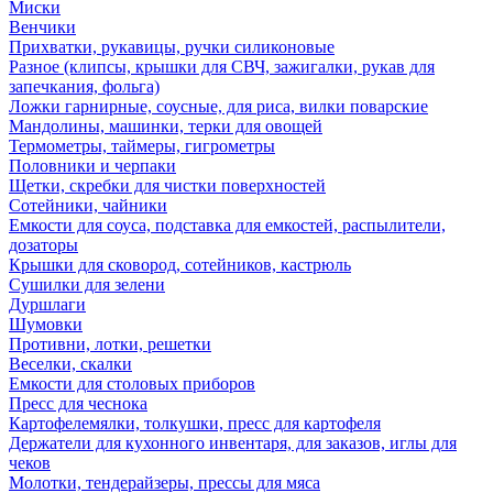
Миски
Венчики
Прихватки, рукавицы, ручки силиконовые
Разное (клипсы, крышки для СВЧ, зажигалки, рукав для
запечкания, фольга)
Ложки гарнирные, соусные, для риса, вилки поварские
Мандолины, машинки, терки для овощей
Термометры, таймеры, гигрометры
Половники и черпаки
Щетки, скребки для чистки поверхностей
Сотейники, чайники
Емкости для соуса, подставка для емкостей, распылители,
дозаторы
Крышки для сковород, сотейников, кастрюль
Сушилки для зелени
Дуршлаги
Шумовки
Противни, лотки, решетки
Веселки, скалки
Емкости для столовых приборов
Пресс для чеснока
Картофелемялки, толкушки, пресс для картофеля
Держатели для кухонного инвентаря, для заказов, иглы для
чеков
Молотки, тендерайзеры, прессы для мяса