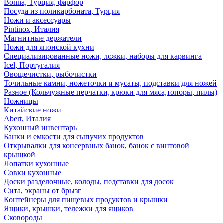
Bonna, Турция, фарфор
Посуда из поликарбоната, Турция
Ножи и аксессуары
Pintinox, Италия
Магнитные держатели
Ножи для японской кухни
Специализированные ножи, ложки, наборы для карвинга
Icel, Португалия
Овощечистки, рыбочистки
Точильные камни, ножеточки и мусаты, подставки для ножей
Разное (Кольчужные перчатки, крюки для мяса,топоры, пилы)
Ножницы
Китайские ножи
Abert, Италия
Кухонный инвентарь
Банки и емкости для сыпучих продуктов
Открывалки для консервных банок, банок с винтовой
крышкой
Лопатки кухонные
Совки кухонные
Доски разделочные, колоды, подставки для досок
Сита, экраны от брызг
Контейнеры для пищевых продуктов и крышки
Ящики, крышки, тележки для ящиков
Сковороды