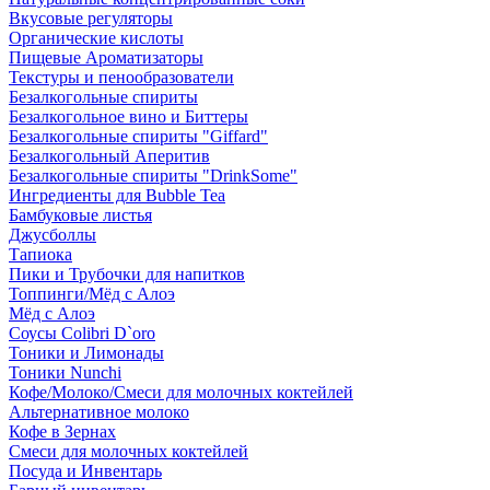
Вкусовые регуляторы
Органические кислоты
Пищевые Ароматизаторы
Текстуры и пенообразователи
Безалкогольные спириты
Безалкогольное вино и Биттеры
Безалкогольные спириты "Giffard"
Безалкогольный Аперитив
Безалкогольные спириты "DrinkSome"
Ингредиенты для Bubble Tea
Бамбуковые листья
Джусболлы
Тапиока
Пики и Трубочки для напитков
Топпинги/Мёд с Алоэ
Мёд с Алоэ
Соусы Colibri D`oro
Тоники и Лимонады
Тоники Nunchi
Кофе/Молоко/Смеси для молочных коктейлей
Альтернативное молоко
Кофе в Зернах
Смеси для молочных коктейлей
Посуда и Инвентарь