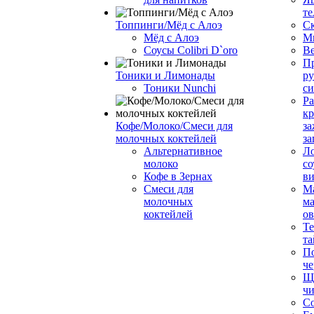
те
Топпинги/Мёд с Алоэ
С
Мёд с Алоэ
М
Соусы Colibri D`oro
В
Пр
Тоники и Лимонады
ру
Тоники Nunchi
с
Ра
к
Кофе/Молоко/Смеси для
за
молочных коктейлей
за
Альтернативное
Л
молоко
со
Кофе в Зернах
ви
Смеси для
М
молочных
ма
коктейлей
о
Т
та
П
че
Ще
чи
Со