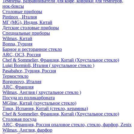
Темперы, разравниватели для кофе, коврики для темперов,
нок-боксы
Столовые приборы
Pintinox , Италия
МГ (MG), Индия, Китай
Детские столовые приборы
Специальные приборы
Wilmax, Китай
Bonna, Турция
Барное и ресторанное стекло
ARC, ОСЗ, Россия
Chef & Sommelier, Франция, Китай (Хрустальное стекло)
Luigi Bormioli, Италия ( хрустальное стекло )
Pasabahce, Турция, Россия
Термостекло
Borgonovo, Италия
ARC, Франция
Wilmax, Англия ( хрустальное стекло )
Посуда из поликарбоната
MGline, Китай (хрустальное стекло)
Тики, Испания, Китай (стекло, керамика)
Chef & Sommelier, Франция, Китай (Хрустальное стекло)
Столовая посуда
ARC, Франция, Россия опаловое стекло, стекло, фарфор, Zenix
Wilmax, Англия, фарфор