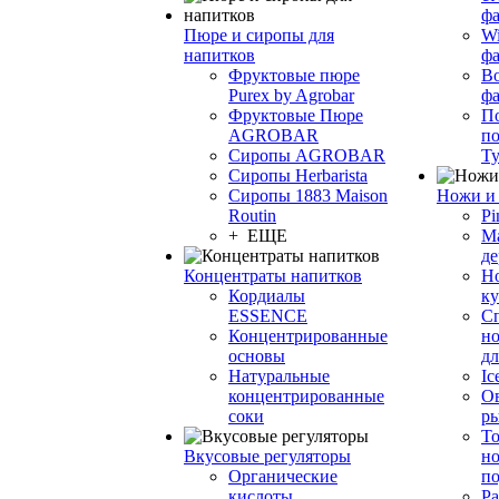
фа
Пюре и сиропы для
Wi
напитков
ф
Фруктовые пюре
Bo
Purex by Agrobar
ф
Фруктовые Пюре
По
AGROBAR
по
Сиропы AGROBAR
Т
Сиропы Herbarista
Сиропы 1883 Maison
Ножи и 
Routin
Pi
+ ЕЩЕ
М
де
Концентраты напитков
Но
Кордиалы
к
ESSENCE
С
Концентрированные
но
основы
дл
Натуральные
Ic
концентрированные
О
соки
р
То
Вкусовые регуляторы
но
Органические
по
кислоты
Ра