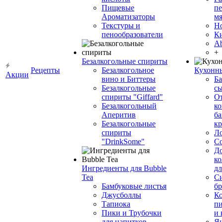
Пищевые
пе
Ароматизаторы
мя
Текстуры и
Н
пенообразователи
К
Ab
+
Безалкогольные спириты
Рецепты
Безалкогольное
Кухонн
Акции
вино и Биттеры
Ба
Безалкогольные
сы
спириты "Giffard"
О
Безалкогольный
ко
Аперитив
ба
Безалкогольные
к
спириты
Л
"DrinkSome"
С
До
ко
Ингредиенты для Bubble
дл
Tea
Си
Бамбуковые листья
бр
Джусболлы
Ко
Тапиока
п
Пики и Трубочки
и
для напитков
Я