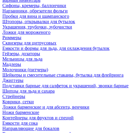
Барный инвентарь
Сифоны, кремеры, баллончики
Нарзанники, обрезатели фольги
Пробки для вина и шампанского
Штопоры, открывалки для бутылок
Украшения, трубочки, зубочистки
Ложки для мороженого
Риммеры
Сквизеры для цитрусовых
Емкости и формы для льда, для охлаждения бутылок
Гейзеры, дозаторы
Мельницы для льда
Мадлеры
Молочники (питчеры)
Шейкеры и смесительные стаканы, бутылка для флейринга
Джиггеры
Подставки барные для салфеток и украшений, звонки барные
Щипцы для льда и сахара
Стрейнеры
Коврики, сетки
Ложки барменские и для абсента, венчики
Ножи барменские
Контейнеры для фруктов и специй
Емкости для сока
Направляющие для бокалов