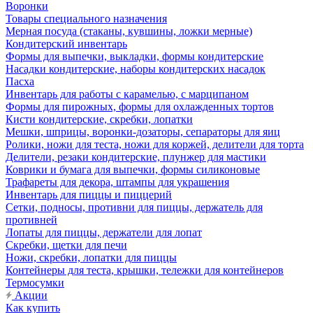
Воронки
Товары специального назначения
Мерная посуда (стаканы, кувшины, ложки мерные)
Кондитерский инвентарь
Формы для выпечки, выкладки, формы кондитерские
Насадки кондитерские, наборы кондитерских насадок
Пасха
Инвентарь для работы с карамелью, с марципаном
Формы для пирожных, формы для охлажденных тортов
Кисти кондитерские, скребки, лопатки
Мешки, шприцы, воронки-дозаторы, сепараторы для яиц
Ролики, ножи для теста, ножи для коржей, делители для торта
Делители, резаки кондитерские, плунжер для мастики
Коврики и бумага для выпечки, формы силиконовые
Трафареты для декора, штампы для украшения
Инвентарь для пиццы и пиццерий
Сетки, подносы, противни для пиццы, держатель для
противней
Лопаты для пиццы, держатели для лопат
Скребки, щетки для печи
Ножи, скребки, лопатки для пиццы
Контейнеры для теста, крышки, тележки для контейнеров
Термосумки
Акции
Как купить