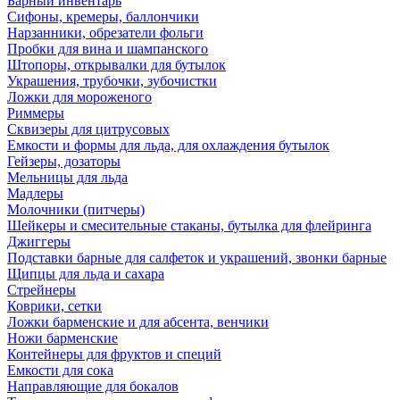
Барный инвентарь
Сифоны, кремеры, баллончики
Нарзанники, обрезатели фольги
Пробки для вина и шампанского
Штопоры, открывалки для бутылок
Украшения, трубочки, зубочистки
Ложки для мороженого
Риммеры
Сквизеры для цитрусовых
Емкости и формы для льда, для охлаждения бутылок
Гейзеры, дозаторы
Мельницы для льда
Мадлеры
Молочники (питчеры)
Шейкеры и смесительные стаканы, бутылка для флейринга
Джиггеры
Подставки барные для салфеток и украшений, звонки барные
Щипцы для льда и сахара
Стрейнеры
Коврики, сетки
Ложки барменские и для абсента, венчики
Ножи барменские
Контейнеры для фруктов и специй
Емкости для сока
Направляющие для бокалов