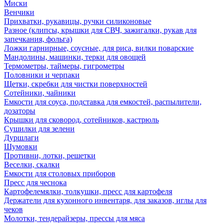
Миски
Венчики
Прихватки, рукавицы, ручки силиконовые
Разное (клипсы, крышки для СВЧ, зажигалки, рукав для
запечкания, фольга)
Ложки гарнирные, соусные, для риса, вилки поварские
Мандолины, машинки, терки для овощей
Термометры, таймеры, гигрометры
Половники и черпаки
Щетки, скребки для чистки поверхностей
Сотейники, чайники
Емкости для соуса, подставка для емкостей, распылители,
дозаторы
Крышки для сковород, сотейников, кастрюль
Сушилки для зелени
Дуршлаги
Шумовки
Противни, лотки, решетки
Веселки, скалки
Емкости для столовых приборов
Пресс для чеснока
Картофелемялки, толкушки, пресс для картофеля
Держатели для кухонного инвентаря, для заказов, иглы для
чеков
Молотки, тендерайзеры, прессы для мяса