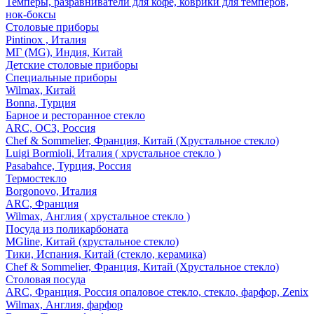
Темперы, разравниватели для кофе, коврики для темперов,
нок-боксы
Столовые приборы
Pintinox , Италия
МГ (MG), Индия, Китай
Детские столовые приборы
Специальные приборы
Wilmax, Китай
Bonna, Турция
Барное и ресторанное стекло
ARC, ОСЗ, Россия
Chef & Sommelier, Франция, Китай (Хрустальное стекло)
Luigi Bormioli, Италия ( хрустальное стекло )
Pasabahce, Турция, Россия
Термостекло
Borgonovo, Италия
ARC, Франция
Wilmax, Англия ( хрустальное стекло )
Посуда из поликарбоната
MGline, Китай (хрустальное стекло)
Тики, Испания, Китай (стекло, керамика)
Chef & Sommelier, Франция, Китай (Хрустальное стекло)
Столовая посуда
ARC, Франция, Россия опаловое стекло, стекло, фарфор, Zenix
Wilmax, Англия, фарфор