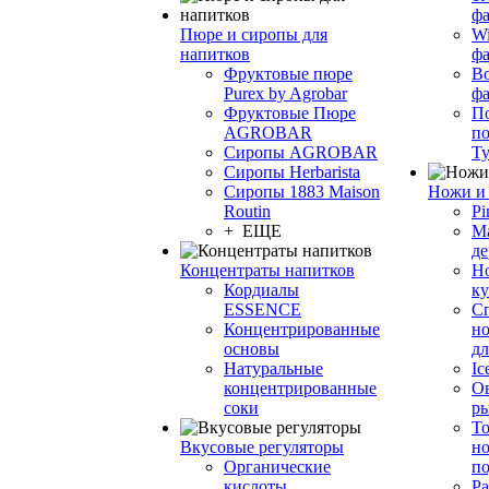
фа
Пюре и сиропы для
Wi
напитков
ф
Фруктовые пюре
Bo
Purex by Agrobar
ф
Фруктовые Пюре
По
AGROBAR
по
Сиропы AGROBAR
Т
Сиропы Herbarista
Сиропы 1883 Maison
Ножи и 
Routin
Pi
+ ЕЩЕ
М
де
Концентраты напитков
Но
Кордиалы
к
ESSENCE
С
Концентрированные
но
основы
дл
Натуральные
Ic
концентрированные
О
соки
р
То
Вкусовые регуляторы
но
Органические
по
кислоты
Ра