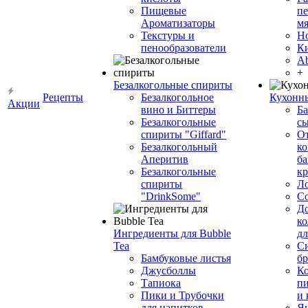
Пищевые
пе
Ароматизаторы
мя
Текстуры и
Н
пенообразователи
К
Ab
+
Безалкогольные спириты
Рецепты
Безалкогольное
Кухонн
Акции
вино и Биттеры
Ба
Безалкогольные
сы
спириты "Giffard"
О
Безалкогольный
ко
Аперитив
ба
Безалкогольные
к
спириты
Л
"DrinkSome"
С
До
ко
Ингредиенты для Bubble
дл
Tea
Си
Бамбуковые листья
бр
Джусболлы
Ко
Тапиока
п
Пики и Трубочки
и
для напитков
Я