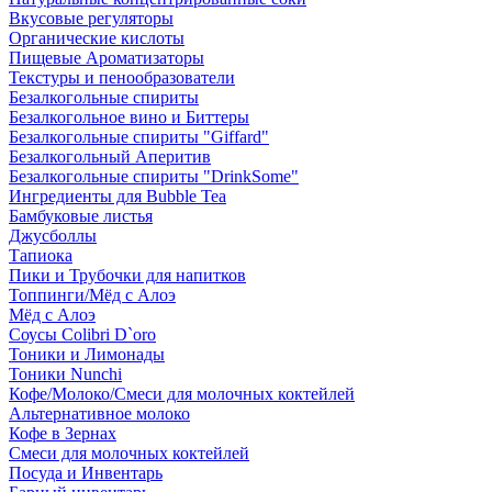
Вкусовые регуляторы
Органические кислоты
Пищевые Ароматизаторы
Текстуры и пенообразователи
Безалкогольные спириты
Безалкогольное вино и Биттеры
Безалкогольные спириты "Giffard"
Безалкогольный Аперитив
Безалкогольные спириты "DrinkSome"
Ингредиенты для Bubble Tea
Бамбуковые листья
Джусболлы
Тапиока
Пики и Трубочки для напитков
Топпинги/Мёд с Алоэ
Мёд с Алоэ
Соусы Colibri D`oro
Тоники и Лимонады
Тоники Nunchi
Кофе/Молоко/Смеси для молочных коктейлей
Альтернативное молоко
Кофе в Зернах
Смеси для молочных коктейлей
Посуда и Инвентарь