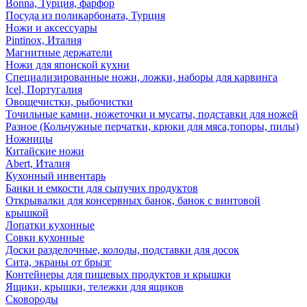
Bonna, Турция, фарфор
Посуда из поликарбоната, Турция
Ножи и аксессуары
Pintinox, Италия
Магнитные держатели
Ножи для японской кухни
Специализированные ножи, ложки, наборы для карвинга
Icel, Португалия
Овощечистки, рыбочистки
Точильные камни, ножеточки и мусаты, подставки для ножей
Разное (Кольчужные перчатки, крюки для мяса,топоры, пилы)
Ножницы
Китайские ножи
Abert, Италия
Кухонный инвентарь
Банки и емкости для сыпучих продуктов
Открывалки для консервных банок, банок с винтовой
крышкой
Лопатки кухонные
Совки кухонные
Доски разделочные, колоды, подставки для досок
Сита, экраны от брызг
Контейнеры для пищевых продуктов и крышки
Ящики, крышки, тележки для ящиков
Сковороды