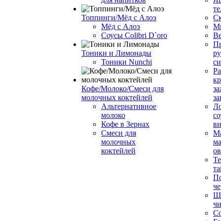
те
Топпинги/Мёд с Алоэ
С
Мёд с Алоэ
М
Соусы Colibri D`oro
В
Пр
Тоники и Лимонады
ру
Тоники Nunchi
с
Ра
к
Кофе/Молоко/Смеси для
за
молочных коктейлей
за
Альтернативное
Л
молоко
со
Кофе в Зернах
ви
Смеси для
М
молочных
ма
коктейлей
о
Т
та
П
че
Ще
чи
Со