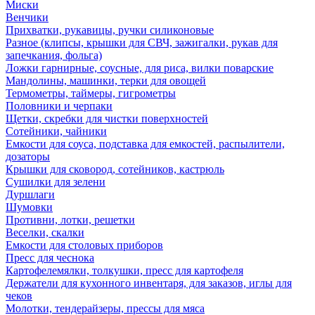
Миски
Венчики
Прихватки, рукавицы, ручки силиконовые
Разное (клипсы, крышки для СВЧ, зажигалки, рукав для
запечкания, фольга)
Ложки гарнирные, соусные, для риса, вилки поварские
Мандолины, машинки, терки для овощей
Термометры, таймеры, гигрометры
Половники и черпаки
Щетки, скребки для чистки поверхностей
Сотейники, чайники
Емкости для соуса, подставка для емкостей, распылители,
дозаторы
Крышки для сковород, сотейников, кастрюль
Сушилки для зелени
Дуршлаги
Шумовки
Противни, лотки, решетки
Веселки, скалки
Емкости для столовых приборов
Пресс для чеснока
Картофелемялки, толкушки, пресс для картофеля
Держатели для кухонного инвентаря, для заказов, иглы для
чеков
Молотки, тендерайзеры, прессы для мяса