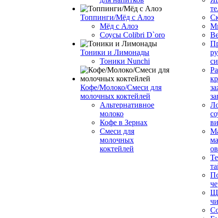
те
Топпинги/Мёд с Алоэ
С
Мёд с Алоэ
М
Соусы Colibri D`oro
В
Пр
Тоники и Лимонады
ру
Тоники Nunchi
с
Ра
к
Кофе/Молоко/Смеси для
за
молочных коктейлей
за
Альтернативное
Л
молоко
со
Кофе в Зернах
ви
Смеси для
М
молочных
ма
коктейлей
о
Т
та
П
че
Ще
чи
Со