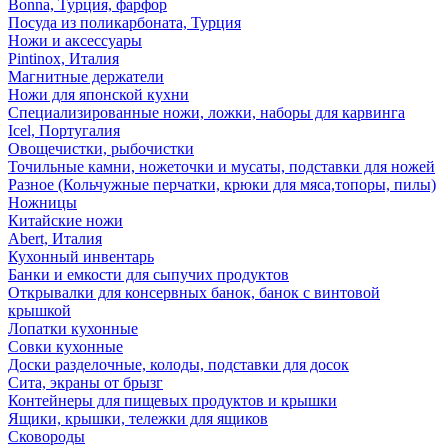
Bonna, Турция, фарфор
Посуда из поликарбоната, Турция
Ножи и аксессуары
Pintinox, Италия
Магнитные держатели
Ножи для японской кухни
Специализированные ножи, ложки, наборы для карвинга
Icel, Португалия
Овощечистки, рыбочистки
Точильные камни, ножеточки и мусаты, подставки для ножей
Разное (Кольчужные перчатки, крюки для мяса,топоры, пилы)
Ножницы
Китайские ножи
Abert, Италия
Кухонный инвентарь
Банки и емкости для сыпучих продуктов
Открывалки для консервных банок, банок с винтовой
крышкой
Лопатки кухонные
Совки кухонные
Доски разделочные, колоды, подставки для досок
Сита, экраны от брызг
Контейнеры для пищевых продуктов и крышки
Ящики, крышки, тележки для ящиков
Сковороды