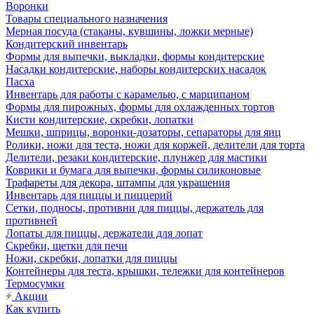
Воронки
Товары специального назначения
Мерная посуда (стаканы, кувшины, ложки мерные)
Кондитерский инвентарь
Формы для выпечки, выкладки, формы кондитерские
Насадки кондитерские, наборы кондитерских насадок
Пасха
Инвентарь для работы с карамелью, с марципаном
Формы для пирожных, формы для охлажденных тортов
Кисти кондитерские, скребки, лопатки
Мешки, шприцы, воронки-дозаторы, сепараторы для яиц
Ролики, ножи для теста, ножи для коржей, делители для торта
Делители, резаки кондитерские, плунжер для мастики
Коврики и бумага для выпечки, формы силиконовые
Трафареты для декора, штампы для украшения
Инвентарь для пиццы и пиццерий
Сетки, подносы, противни для пиццы, держатель для
противней
Лопаты для пиццы, держатели для лопат
Скребки, щетки для печи
Ножи, скребки, лопатки для пиццы
Контейнеры для теста, крышки, тележки для контейнеров
Термосумки
Акции
Как купить