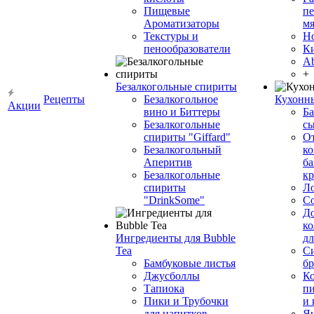
Пищевые
пе
Ароматизаторы
мя
Текстуры и
Н
пенообразователи
К
Ab
+
Безалкогольные спириты
Рецепты
Безалкогольное
Кухонн
Акции
вино и Биттеры
Ба
Безалкогольные
сы
спириты "Giffard"
О
Безалкогольный
ко
Аперитив
ба
Безалкогольные
к
спириты
Л
"DrinkSome"
С
До
ко
Ингредиенты для Bubble
дл
Tea
Си
Бамбуковые листья
бр
Джусболлы
Ко
Тапиока
п
Пики и Трубочки
и
для напитков
Я