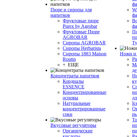
фа
Пюре и сиропы для
Wi
напитков
ф
Фруктовые пюре
Bo
Purex by Agrobar
ф
Фруктовые Пюре
По
AGROBAR
по
Сиропы AGROBAR
Т
Сиропы Herbarista
Сиропы 1883 Maison
Ножи и 
Routin
Pi
+ ЕЩЕ
М
де
Концентраты напитков
Но
Кордиалы
к
ESSENCE
С
Концентрированные
но
основы
дл
Натуральные
Ic
концентрированные
О
соки
р
То
Вкусовые регуляторы
но
Органические
по
кислоты
Ра