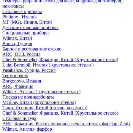
Темперы, разравниватели для кофе, коврики для темперов,
нок-боксы
Столовые приборы
Pintinox , Италия
МГ (MG), Индия, Китай
Детские столовые приборы
Специальные приборы
Wilmax, Китай
Bonna, Турция
Барное и ресторанное стекло
ARC, ОСЗ, Россия
Chef & Sommelier, Франция, Китай (Хрустальное стекло)
Luigi Bormioli, Италия ( хрустальное стекло )
Pasabahce, Турция, Россия
Термостекло
Borgonovo, Италия
ARC, Франция
Wilmax, Англия ( хрустальное стекло )
Посуда из поликарбоната
MGline, Китай (хрустальное стекло)
Тики, Испания, Китай (стекло, керамика)
Chef & Sommelier, Франция, Китай (Хрустальное стекло)
Столовая посуда
ARC, Франция, Россия опаловое стекло, стекло, фарфор, Zenix
Wilmax, Англия, фарфор