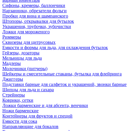
Барный инвентарь
Сифоны, кремеры, баллончики
Нарзанники, обрезатели фольги
Пробки для вина и шампанского
Штопоры, открывалки для бутылок
Украшения, трубочки, зубочистки
Ложки для мороженого
Риммеры
Сквизеры для цитрусовых
Емкости и формы для льда, для охлаждения бутылок
Гейзеры, дозаторы
Мельницы для льда
Мадлеры
Молочники (питчеры)
Шейкеры и смесительные стаканы, бутылка для флейринга
Джиггеры
Подставки барные для салфеток и украшений, звонки барные
Щипцы для льда и сахара
Стрейнеры
Коврики, сетки
Ложки барменские и для абсента, венчики
Ножи барменские
Контейнеры для фруктов и специй
Емкости для сока
Направляющие для бокалов