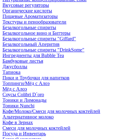
Вкусовые регуляторы
Органические кислоты
Пищевые Ароматизаторы
Текстуры и пенообразователи
Безалкогольные спириты
Безалкогольное вино и Биттеры
Безалкогольные спириты "Giffard"
Безалкогольный Аперитив
Безалкогольные спириты "DrinkSome"
Ингредиенты для Bubble Tea
Бамбуковые листья
Джусболлы
Тапиока
Пики и Трубочки для напитков
Топпинги/Мёд с Алоэ
Мёд с Алоэ
Соусы Colibri D`oro
Тоники и Лимонады
Тоники Nunchi
Кофе/Молоко/Смеси для молочных коктейлей
Альтернативное молоко
Кофе в Зернах
Смеси для молочных коктейлей
Посуда и Инвентарь