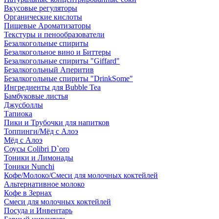
Вкусовые регуляторы
Органические кислоты
Пищевые Ароматизаторы
Текстуры и пенообразователи
Безалкогольные спириты
Безалкогольное вино и Биттеры
Безалкогольные спириты "Giffard"
Безалкогольный Аперитив
Безалкогольные спириты "DrinkSome"
Ингредиенты для Bubble Tea
Бамбуковые листья
Джусболлы
Тапиока
Пики и Трубочки для напитков
Топпинги/Мёд с Алоэ
Мёд с Алоэ
Соусы Colibri D`oro
Тоники и Лимонады
Тоники Nunchi
Кофе/Молоко/Смеси для молочных коктейлей
Альтернативное молоко
Кофе в Зернах
Смеси для молочных коктейлей
Посуда и Инвентарь