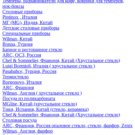
Темперы, разравниватели для кофе, коврики для темперов,
нок-боксы
Столовые приборы
Pintinox , Италия
МГ (MG), Индия, Китай
Детские столовые приборы
Специальные приборы
Wilmax, Китай
Bonna, Турция
Барное и ресторанное стекло
ARC, ОСЗ, Россия
Chef & Sommelier, Франция, Китай (Хрустальное стекло)
Luigi Bormioli, Италия ( хрустальное стекло )
Pasabahce, Турция, Россия
Термостекло
Borgonovo, Италия
ARC, Франция
Wilmax, Англия ( хрустальное стекло )
Посуда из поликарбоната
MGline, Китай (хрустальное стекло)
Тики, Испания, Китай (стекло, керамика)
Chef & Sommelier, Франция, Китай (Хрустальное стекло)
Столовая посуда
ARC, Франция, Россия опаловое стекло, стекло, фарфор, Zenix
Wilmax, Англия, фарфор