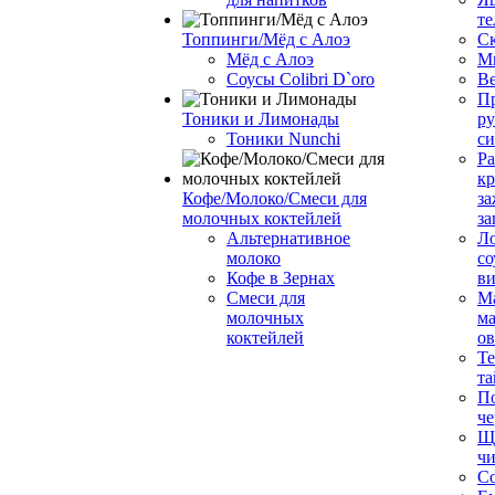
те
Топпинги/Мёд с Алоэ
С
Мёд с Алоэ
М
Соусы Colibri D`oro
В
Пр
Тоники и Лимонады
ру
Тоники Nunchi
с
Ра
к
Кофе/Молоко/Смеси для
за
молочных коктейлей
за
Альтернативное
Л
молоко
со
Кофе в Зернах
ви
Смеси для
М
молочных
ма
коктейлей
о
Т
та
П
че
Ще
чи
Со