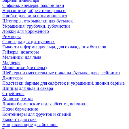
Барный инвентарь
Сифоны, кремеры, баллончики
Нарзанники, обрезатели фольги
Пробки для вина и шампанского
Штопоры, открывалки для бутылок
Украшения, трубочки, зубочистки
Ложки для мороженого
Риммеры
Сквизеры для цитрусовых
Емкости и формы для льда, для охлаждения бутылок
Гейзеры, дозаторы
Мельницы для льда
Мадлеры
Молочники (питчеры)
Шейкеры и смесительные стаканы, бутылка для флейринга
Джиггеры
Подставки барные для салфеток и украшений, звонки барные
Щипцы для льда и сахара
Стрейнеры
Коврики, сетки
Ложки барменские и для абсента, венчики
Ножи барменские
Контейнеры для фруктов и специй
Емкости для сока
Направляющие для бокалов