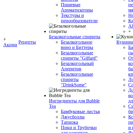
Пищевые
пе
Ароматизаторы
мя
Текстуры и
Н
пенообразователи
К
Ab
+
Безалкогольные спириты
Рецепты
Безалкогольное
Кухонн
Акции
вино и Биттеры
Ба
Безалкогольные
сы
спириты "Giffard"
О
Безалкогольный
ко
Аперитив
ба
Безалкогольные
к
спириты
Л
"DrinkSome"
С
До
ко
Ингредиенты для Bubble
дл
Tea
Си
Бамбуковые листья
бр
Джусболлы
Ко
Тапиока
п
Пики и Трубочки
и
для напитков
Я