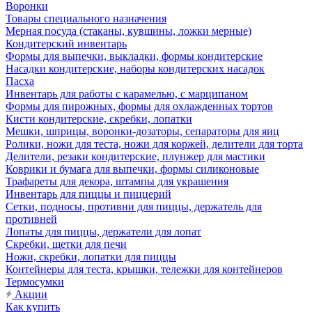
Воронки
Товары специального назначения
Мерная посуда (стаканы, кувшины, ложки мерные)
Кондитерский инвентарь
Формы для выпечки, выкладки, формы кондитерские
Насадки кондитерские, наборы кондитерских насадок
Пасха
Инвентарь для работы с карамелью, с марципаном
Формы для пирожных, формы для охлажденных тортов
Кисти кондитерские, скребки, лопатки
Мешки, шприцы, воронки-дозаторы, сепараторы для яиц
Ролики, ножи для теста, ножи для коржей, делители для торта
Делители, резаки кондитерские, плунжер для мастики
Коврики и бумага для выпечки, формы силиконовые
Трафареты для декора, штампы для украшения
Инвентарь для пиццы и пиццерий
Сетки, подносы, противни для пиццы, держатель для
противней
Лопаты для пиццы, держатели для лопат
Скребки, щетки для печи
Ножи, скребки, лопатки для пиццы
Контейнеры для теста, крышки, тележки для контейнеров
Термосумки
Акции
Как купить