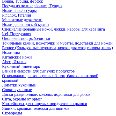
Bonna, Турция, фарфор
Посуда из поликарбоната, Турция
Ножи и аксессуары
Pintinox, Италия
Магнитные держатели
Ножи для японской кухни
Специализированные ножи, ложки, наборы для карвинга
Icel, Португалия
Овощечистки, рыбочистки
Точильные камни, ножеточки и мусаты, подставки для ножей
Разное (Кольчужные перчатки, крюки для мяса,топоры, пилы)
Ножницы
Китайские ножи
Abert, Италия
Кухонный инвентарь
Банки и емкости для сыпучих продуктов
Открывалки для консервных банок, банок с винтовой
крышкой
Лопатки кухонные
Совки кухонные
Доски разделочные, колоды, подставки для досок
Сита, экраны от брызг
Контейнеры для пищевых продуктов и крышки
Ящики, крышки, тележки для ящиков
Сковороды