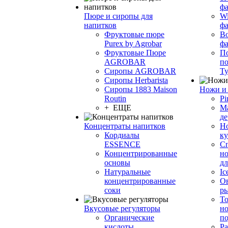
фа
Пюре и сиропы для
Wi
напитков
ф
Фруктовые пюре
Bo
Purex by Agrobar
ф
Фруктовые Пюре
По
AGROBAR
по
Сиропы AGROBAR
Т
Сиропы Herbarista
Сиропы 1883 Maison
Ножи и 
Routin
Pi
+ ЕЩЕ
М
де
Концентраты напитков
Но
Кордиалы
к
ESSENCE
С
Концентрированные
но
основы
дл
Натуральные
Ic
концентрированные
О
соки
р
То
Вкусовые регуляторы
но
Органические
по
кислоты
Ра