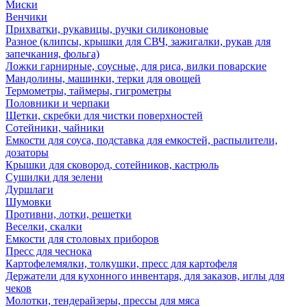
Миски
Венчики
Прихватки, рукавицы, ручки силиконовые
Разное (клипсы, крышки для СВЧ, зажигалки, рукав для
запечкания, фольга)
Ложки гарнирные, соусные, для риса, вилки поварские
Мандолины, машинки, терки для овощей
Термометры, таймеры, гигрометры
Половники и черпаки
Щетки, скребки для чистки поверхностей
Сотейники, чайники
Емкости для соуса, подставка для емкостей, распылители,
дозаторы
Крышки для сковород, сотейников, кастрюль
Сушилки для зелени
Дуршлаги
Шумовки
Противни, лотки, решетки
Веселки, скалки
Емкости для столовых приборов
Пресс для чеснока
Картофелемялки, толкушки, пресс для картофеля
Держатели для кухонного инвентаря, для заказов, иглы для
чеков
Молотки, тендерайзеры, прессы для мяса