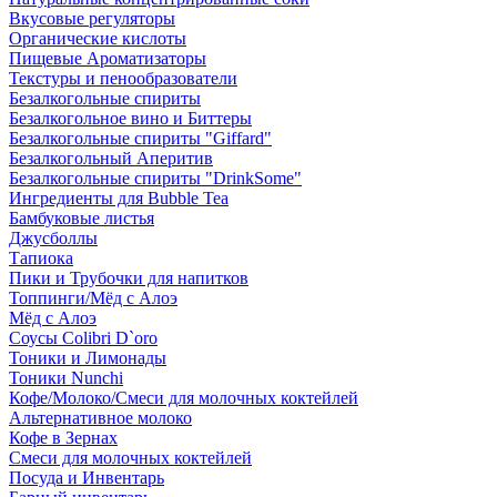
Вкусовые регуляторы
Органические кислоты
Пищевые Ароматизаторы
Текстуры и пенообразователи
Безалкогольные спириты
Безалкогольное вино и Биттеры
Безалкогольные спириты "Giffard"
Безалкогольный Аперитив
Безалкогольные спириты "DrinkSome"
Ингредиенты для Bubble Tea
Бамбуковые листья
Джусболлы
Тапиока
Пики и Трубочки для напитков
Топпинги/Мёд с Алоэ
Мёд с Алоэ
Соусы Colibri D`oro
Тоники и Лимонады
Тоники Nunchi
Кофе/Молоко/Смеси для молочных коктейлей
Альтернативное молоко
Кофе в Зернах
Смеси для молочных коктейлей
Посуда и Инвентарь