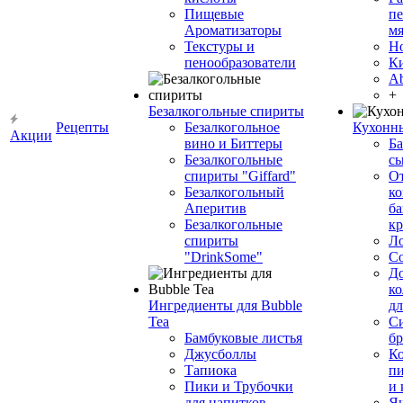
Пищевые
пе
Ароматизаторы
мя
Текстуры и
Н
пенообразователи
К
Ab
+
Безалкогольные спириты
Рецепты
Безалкогольное
Кухонн
Акции
вино и Биттеры
Ба
Безалкогольные
сы
спириты "Giffard"
О
Безалкогольный
ко
Аперитив
ба
Безалкогольные
к
спириты
Л
"DrinkSome"
С
До
ко
Ингредиенты для Bubble
дл
Tea
Си
Бамбуковые листья
бр
Джусболлы
Ко
Тапиока
п
Пики и Трубочки
и
для напитков
Я