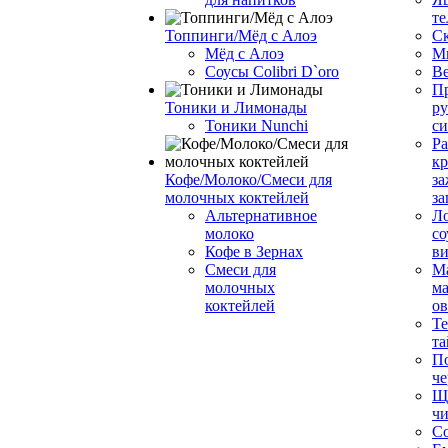
те
Топпинги/Мёд с Алоэ
С
Мёд с Алоэ
М
Соусы Colibri D`oro
В
Пр
Тоники и Лимонады
ру
Тоники Nunchi
с
Ра
к
Кофе/Молоко/Смеси для
за
молочных коктейлей
за
Альтернативное
Л
молоко
со
Кофе в Зернах
ви
Смеси для
М
молочных
ма
коктейлей
о
Т
та
П
че
Ще
чи
Со