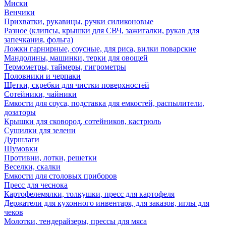
Миски
Венчики
Прихватки, рукавицы, ручки силиконовые
Разное (клипсы, крышки для СВЧ, зажигалки, рукав для
запечкания, фольга)
Ложки гарнирные, соусные, для риса, вилки поварские
Мандолины, машинки, терки для овощей
Термометры, таймеры, гигрометры
Половники и черпаки
Щетки, скребки для чистки поверхностей
Сотейники, чайники
Емкости для соуса, подставка для емкостей, распылители,
дозаторы
Крышки для сковород, сотейников, кастрюль
Сушилки для зелени
Дуршлаги
Шумовки
Противни, лотки, решетки
Веселки, скалки
Емкости для столовых приборов
Пресс для чеснока
Картофелемялки, толкушки, пресс для картофеля
Держатели для кухонного инвентаря, для заказов, иглы для
чеков
Молотки, тендерайзеры, прессы для мяса