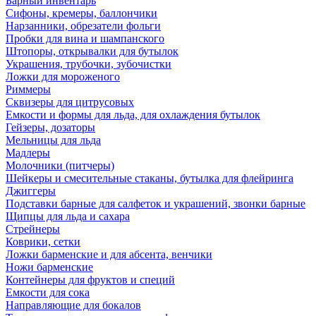
Барный инвентарь
Сифоны, кремеры, баллончики
Нарзанники, обрезатели фольги
Пробки для вина и шампанского
Штопоры, открывалки для бутылок
Украшения, трубочки, зубочистки
Ложки для мороженого
Риммеры
Сквизеры для цитрусовых
Емкости и формы для льда, для охлаждения бутылок
Гейзеры, дозаторы
Мельницы для льда
Мадлеры
Молочники (питчеры)
Шейкеры и смесительные стаканы, бутылка для флейринга
Джиггеры
Подставки барные для салфеток и украшений, звонки барные
Щипцы для льда и сахара
Стрейнеры
Коврики, сетки
Ложки барменские и для абсента, венчики
Ножи барменские
Контейнеры для фруктов и специй
Емкости для сока
Направляющие для бокалов