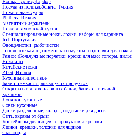
Bonna, Турция, фарфор
Посуда из поликарбоната, Турция
Ножи и аксессуары
Pintinox, Италия
Магнитные держатели
Ножи для японской кухни
Специализированные ножи, ложки, наборы для карвинга
Icel, Португалия
Овощечистки, рыбочистки
Точильные камни, ножеточки и мусаты, подставки для ножей
Разное (Кольчужные перчатки, крюки для мяса,топоры, пилы)
Ножницы
Китайские ножи
Abert, Италия
Кухонный инвентарь
Банки и емкости для сыпучих продуктов
Открывалки для консервных банок, банок с винтовой
крышкой
Лопатки кухонные
Совки кухонные
Доски разделочные, колоды, подставки для досок
Сита, экраны от брызг
Контейнеры для пищевых продуктов и крышки
Ящики, крышки, тележки для ящиков
Сковороды