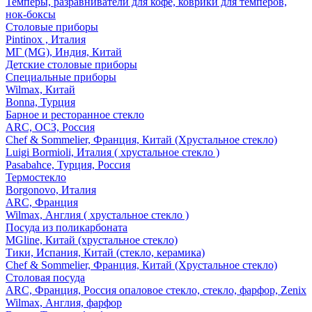
Темперы, разравниватели для кофе, коврики для темперов,
нок-боксы
Столовые приборы
Pintinox , Италия
МГ (MG), Индия, Китай
Детские столовые приборы
Специальные приборы
Wilmax, Китай
Bonna, Турция
Барное и ресторанное стекло
ARC, ОСЗ, Россия
Chef & Sommelier, Франция, Китай (Хрустальное стекло)
Luigi Bormioli, Италия ( хрустальное стекло )
Pasabahce, Турция, Россия
Термостекло
Borgonovo, Италия
ARC, Франция
Wilmax, Англия ( хрустальное стекло )
Посуда из поликарбоната
MGline, Китай (хрустальное стекло)
Тики, Испания, Китай (стекло, керамика)
Chef & Sommelier, Франция, Китай (Хрустальное стекло)
Столовая посуда
ARC, Франция, Россия опаловое стекло, стекло, фарфор, Zenix
Wilmax, Англия, фарфор