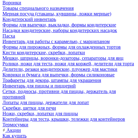
Воронки
Товары специального назначения
Мерная посуда (стаканы, кувшины, ложки мерные)
Кондитерский инвентарь
Формы для выпечки, выкладки, формы кондитерские
Насадки кондитерские, наборы кондитерских насадок
Пасха
Инвентарь для работы с карамелью, с марципаном
Формы для пирожных, формы для охлажденных тортов
Кисти кондитерские, скребки, лопатки
Мешки, шприцы, воронки-дозаторы, сепараторы для яиц
Ролики, ножи для теста, ножи для коржей, делители для торта
Делители, резаки кондитерские, плунжер для мастики
Коврики и бумага для выпечки, формы силиконовые
Трафареты для декора, штампы для украшения
Инвентарь для пиццы и пиццерий
Сетки, подносы, противни для пиццы, держатель для
противней
Лопаты для пиццы, держатели для лопат
Скребки, щетки для печи
Ножи, скребки, лопатки для пиццы
Контейнеры для теста, крышки, тележки для контейнеров
Термосумки
Акции
Как купить