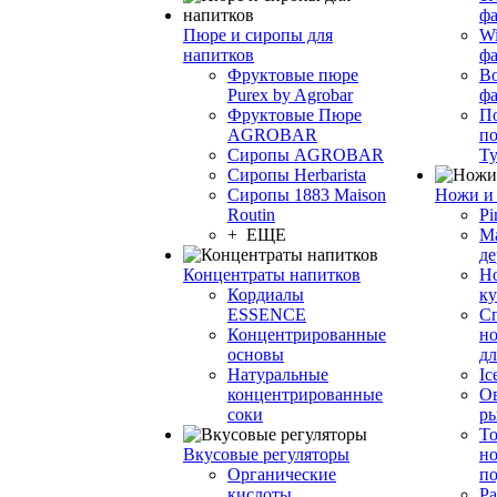
фа
Пюре и сиропы для
Wi
напитков
ф
Фруктовые пюре
Bo
Purex by Agrobar
ф
Фруктовые Пюре
По
AGROBAR
по
Сиропы AGROBAR
Т
Сиропы Herbarista
Сиропы 1883 Maison
Ножи и 
Routin
Pi
+ ЕЩЕ
М
де
Концентраты напитков
Но
Кордиалы
к
ESSENCE
С
Концентрированные
но
основы
дл
Натуральные
Ic
концентрированные
О
соки
р
То
Вкусовые регуляторы
но
Органические
по
кислоты
Ра